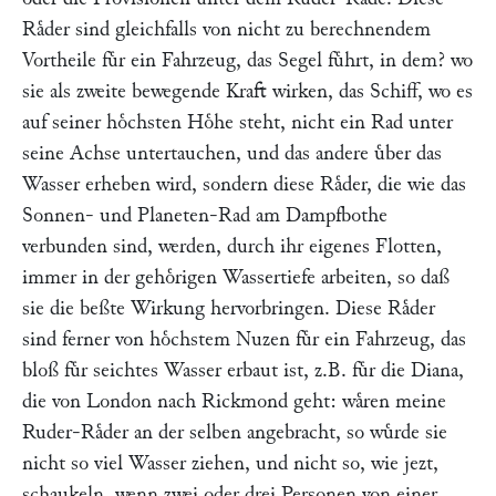
Raͤder sind gleichfalls von nicht zu berechnendem
Vortheile fuͤr ein Fahrzeug, das Segel fuͤhrt, in dem? wo
sie als zweite bewegende Kraft wirken, das Schiff, wo es
auf seiner hoͤchsten Hoͤhe steht, nicht ein Rad unter
seine Achse untertauchen, und das andere uͤber das
Wasser erheben wird, sondern diese Raͤder, die wie das
Sonnen- und Planeten-Rad am Dampfbothe
verbunden sind, werden, durch ihr eigenes Flotten,
immer in der gehoͤrigen Wassertiefe arbeiten, so daß
sie die beßte Wirkung hervorbringen. Diese Raͤder
sind ferner von hoͤchstem Nuzen fuͤr ein Fahrzeug, das
bloß fuͤr seichtes Wasser erbaut ist, z.B. fuͤr die Diana,
die von London nach Rickmond geht: waͤren meine
Ruder-Raͤder an der selben angebracht, so wuͤrde sie
nicht so viel Wasser ziehen, und nicht so, wie jezt,
schaukeln, wenn zwei oder drei Personen von einer