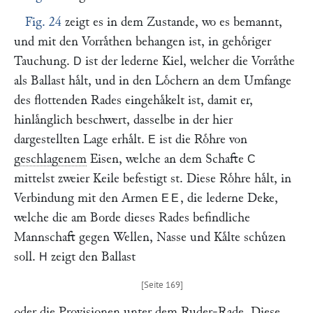
Fig. 24
zeigt es in dem Zustande, wo es bemannt,
und mit den Vorraͤthen behangen ist, in gehoͤriger
Tauchung.
ist der lederne Kiel, welcher die Vorraͤthe
D
als Ballast haͤlt, und in den Loͤchern an dem Umfange
des flottenden Rades eingehaͤkelt ist, damit er,
hinlaͤnglich beschwert, dasselbe in der hier
dargestellten Lage erhaͤlt.
ist die Roͤhre von
E
geschlagenem
Eisen, welche an dem Schafte
C
mittelst zweier Keile befestigt st. Diese Roͤhre haͤlt, in
Verbindung mit den Armen
, die lederne Deke,
EE
welche die am Borde dieses Rades befindliche
Mannschaft gegen Wellen, Nasse und Kaͤlte schuͤzen
soll.
zeigt den Ballast
H
oder die Provisionen unter dem Ruder-Rade. Diese