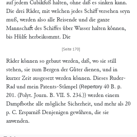
auf jedem Cubikfuß halten, ohne daß es sinken kann.
Die drei Raͤder, mit welchen jedes Schiff versehen seyn
muß, werden also alle Reisende und die ganze
Mannschaft des Schiffes uͤber Wasser halten koͤnnen,
bis Huͤlfe herbeikommt. Die
Raͤder koͤnnen so gebaut werden, daß, wo sie still
stehen, sie zum Bergen der Guͤter dienen, und in
kurzer Zeit ausgesezt werden koͤnnen. Dieses Ruder-
Rad und mein Patents-Staͤmpel (
40 B.
.
Repertory
p
201. (Polyt. Journ.
B. VII. S. 234
.)) werden einem
Dampfbothe alle moͤgliche Sicherheit, und mehr als 20
p. C. Ersparniß Denjenigen gewaͤhren, die sie
anwenden.