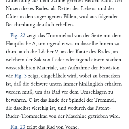
Entfernung aus dem Schiffe gerettet werden kann. Der
Nuzen dieses Rades, als Retter des Lebens und der
Guͤter in den angezogenen Faͤllen, wird aus folgender
Beschreibung deutlich erhellen.
Fig. 22
zeigt das Trommelrad von der Seite mit dem
Hauptloche
, um irgend etwas in dasselbe hinein zu
A
thun, auch die Loͤcher
, an der Kante des Rades, an
V
welchem der Sak von Leder oder irgend einem starken
wasserdichten Materiale, zur Aufnahme der Provision
wie
Fig. 3
zeigt, eingehaͤkelt wird, wobei zu bemerken
ist, daß die Schwere unten immer hinlaͤnglich erhalten
werden muß, um das Rad vor dem Umschlagen zu
bewahren.
ist das Ende der Spindel der Trommel,
C
die daselbst vierekig ist, und wodurch das Patent-
Ruder-Trommelrad von der Maschine getrieben wird.
Fig. 23
zeigt das Rad von Vorne.