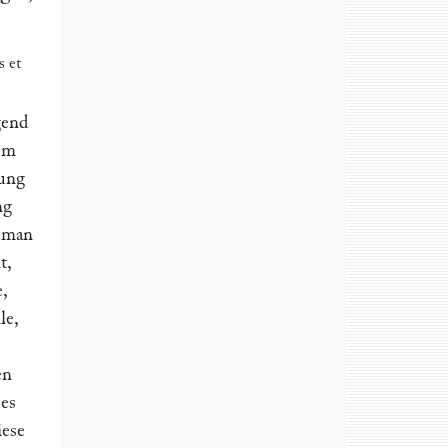
s et
gend
nem
lung
ng
s man
t,
e,
le,
en
 es
iese