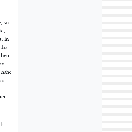
, so
te,
t, in
 das
chen,
im
o nahe
 im
rei
ch