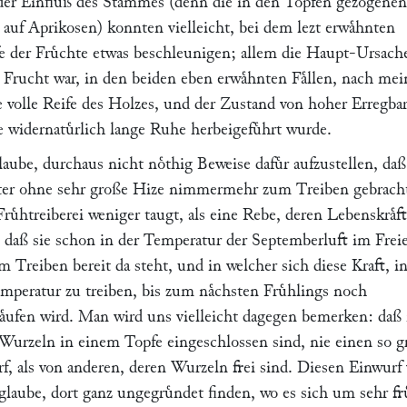
der Einfluß des Stammes (denn die in den Toͤpfen gezogenen
auf Aprikosen) konnten vielleicht, bei dem lezt erwaͤhnten
fe der Fruͤchte etwas beschleunigen; allem die Haupt-Ursach
r Frucht war, in den beiden eben erwaͤhnten Faͤllen, nach mei
 volle Reife des Holzes, und der Zustand von hoher Erregbar
 widernatuͤrlich lange Ruhe herbeigefuͤhrt wurde.
glaube, durchaus nicht noͤthig Beweise dafuͤr aufzustellen, daß
ter ohne sehr große Hize nimmermehr zum Treiben gebrach
ruͤhtreiberei weniger taugt, als eine Rebe, deren Lebenskraͤft
, daß sie schon in der Temperatur der Septemberluft im Frei
Treiben bereit da steht, und in welcher sich diese Kraft, i
mperatur zu treiben, bis zum naͤchsten Fruͤhlings noch
haͤufen wird. Man wird uns vielleicht dagegen bemerken: da
Wurzeln in einem Topfe eingeschlossen sind, nie einen so 
rf, als von anderen, deren Wurzeln frei sind. Diesen Einwurf
glaube, dort ganz ungegruͤndet finden, wo es sich um sehr fr