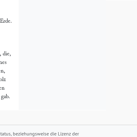
 Erde.
 die,
nes
en,
olz
ben
 gab.
status, beziehungsweise die Lizenz der