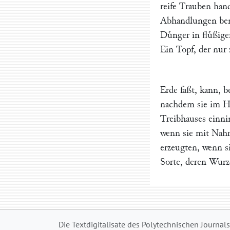
reife Trauben hand
Abhandlungen bem
Duͤnger in fluͤßi
Ein Topf, der nur
Erde faßt, kann, 
nachdem sie im He
Treibhauses einni
wenn sie mit Nahr
erzeugten, wenn si
Sorte, deren Wurz
Die Textdigitalisate des Polytechnischen Journal