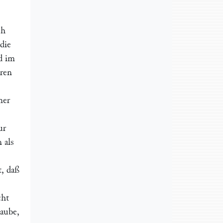
ch
die
d im
hren
mer
ur
 als
t, daß
cht
laube,