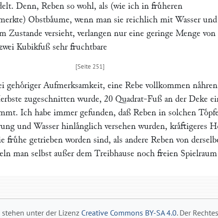
elt. Denn, Reben so wohl, als (wie ich in fruͤheren
erkte) Obstbaͤume, wenn man sie reichlich mit Wasser und
gem Zustande versieht, verlangen nur eine geringe Menge von
 zwei Kubikfuß sehr fruchtbare
bei gehoͤriger Aufmerksamkeit, eine Rebe vollkommen naͤhren,
rbste zugeschnitten wurde, 20 Quadrat-Fuß an der Deke ei
mmt. Ich habe immer gefunden, daß Reben in solchen Toͤpf
ung und Wasser hinlaͤnglich versehen wurden, kraͤftigeres H
e fruͤhe getrieben worden sind, als andere Reben von dersel
eln man selbst außer dem Treibhause noch freien Spielraum
s stehen unter der Lizenz
Creative Commons BY-SA 4.0
. Der Rechte