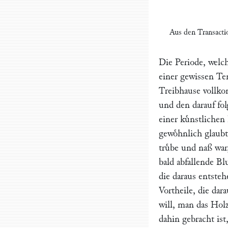
Aus den
Transacti
Die Periode, welch
einer gewissen Te
Treibhause vollko
und den darauf fo
einer kuͤnstlichen
gewoͤhnlich glaubt
truͤbe und naß war
bald abfallende 
die daraus entste
Vortheile, die dar
will, man das Hol
dahin gebracht is