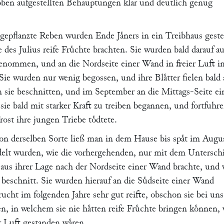
oben aufgestellten Behauptungen klar und deutlich genug
 gepflanzte Reben wurden Ende Jaͤners in ein Treibhaus gestel
e des Julius reife Fruͤchte brachten. Sie wurden bald darauf a
nommen, und an die Nordseite einer Wand in freier Luft i
 Sie wurden nur wenig begossen, und ihre Blaͤtter fielen bald 
sie beschnitten, und im September an die Mittags-Seite ei
sie bald mit starker Kraft zu treiben begannen, und fortfuhr
rost ihre jungen Triebe toͤdtete.
n derselben Sorte ließ man in dem Hause bis spaͤt im Augu
delt wurden, wie die vorhergehenden, nur mit dem Untersch
 aus ihrer Lage nach der Nordseite einer Wand brachte, und 
beschnitt. Sie wurden hierauf an die Suͤdseite einer Wand
Frucht im folgenden Jahre sehr gut reifte, obschon sie bei uns
, in welchem sie nie haͤtten reife Fruͤchte bringen koͤnnen,
r Luft gestanden waͤren.