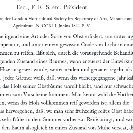
Esq., F. R. S. etc. Präsident.
on der London Horticultural Society
im
Repertory of Arts, Manufacture
Agriculture
. N. CCXLI. Junius 1822. S. 51.
e irgend eine Art oder Sorte von Obst erfodert, um unter ir
mperatur, und unter einem gewissen Grade von Licht in ei
mmen zu reifen, laͤßt sich, durch die vorausgehende Behand
lgenden Zustand eines Baumes, wenn er zuerst der Einwirku
 Hize ausgesezt wurde, weiter neiden und genauer regeln, al
. Jeder Gaͤrtner weiß, daß, wenn das vorhergegangene Jahr kal
, das Holz seiner Obstbaͤume unreif bleibt, und nur schwach
Blumen zum Vorscheine kommen. Man kennt wohl die Vorthei
hen, wenn das Holz vollkommen reif geworden ist; allem die
aus hervorgehen, daß, wo man sehr fruͤhzeitig reifes Obst hab
z sehr fruͤhe in dem Sommer vorher zur Reife bringt, und wo
t, den Baum alsogleich in einen Zustand von Muhe versezt, d