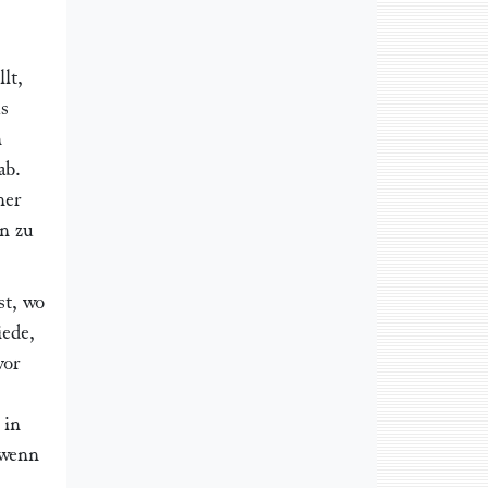
lt,
us
n
ab.
ner
en zu
st, wo
iede,
vor
 in
 wenn