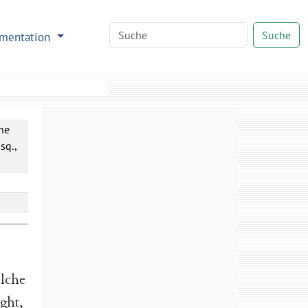
Suche
mentation
he
sq.,
lche
ght
,