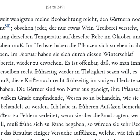
o weit wenigsten meine Beobachtung reicht, den Gaͤrtnern no
50)
nt
; obschon jeder, der nur etwas Wein-Treiberei versteht, 
ung derselben Temperatur auf dieselbe Rebe im Oktober un
aben muß. Im Herbste haben die Pflanzen sich so eben in i
ben. Im Februar haben sie sich durch diesen Winterschlaf
d bereit, wieder zu erwachen. Es ist offenbar, daß, wo man im
erselben recht fruͤhzeitig wieder in Thaͤtigkeit sezen will, es
muß, diese Kraͤfte auch recht fruͤhzeitig im vorigen Herbste z
aben. Die Gaͤrtner sind von Natur aus geneigt, ihre Pflanzen
ewißem Grade empfindende, Wesen so zu behandeln, wie sie
 behandelt zu werden. Ich habe in fruͤheren Aufsaͤzen bemerk
oͤfters zu Fehlern verleitet; wenn sie aber dießmal sagten, wer
ill, muß fruͤhe sich zu Ruhe begeben, so wuͤrden sie sehr Re
er das Resultat einiger Versuche auffuͤhren, welche, wie ich g