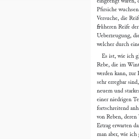
eingeengt waren, 
Pfirsiche wuchsen 
Versuche, die Rei
fruͤheren Reife de
Ueberzeugung, die
welcher durch eine
Es ist, wie ich 
Rebe, die im Win
werden kann, zur F
sehr erregbar sind
neuem und starkem 
einer niedrigen Te
fortschreitend an
von Reben, deren 
Ertrag erwarten da
man aber, wie ich 