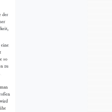
e der
ner
keit,
 eine
t
e so
en zu
n
ß man
großen
 wird
uͤhe