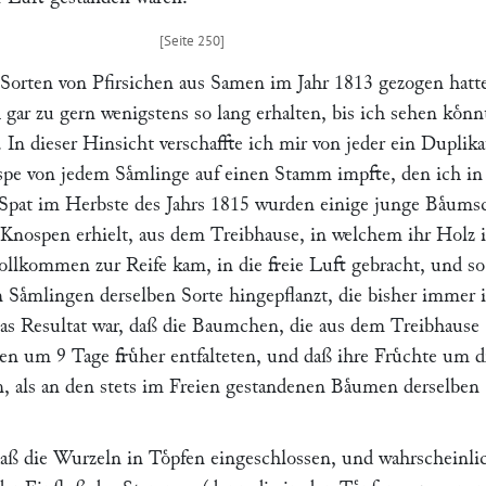
Sorten von Pfirsichen aus Samen im Jahr 1813 gezogen hatte
h gar zu gern wenigstens so lang erhalten, bis ich sehen koͤnn
. In dieser Hinsicht verschaffte ich mir von jeder ein Duplika
pe von jedem Saͤmlinge auf einen Stamm impfte, den ich in
. Spat im Herbste des Jahrs 1815 wurden einige junge Baͤums
n Knospen erhielt, aus dem Treibhause, in welchem ihr Holz 
llkommen zur Reife kam, in die freie Luft gebracht, und s
n Saͤmlingen derselben Sorte hingepflanzt, die bisher immer
as Resultat war, daß die Baumchen, die aus dem Treibhause
n um 9 Tage fruͤher entfalteten, und daß ihre Fruͤchte um d
en, als an den stets im Freien gestandenen Baͤumen derselben
ß die Wurzeln in Toͤpfen eingeschlossen, und wahrscheinli