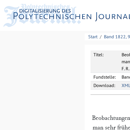
Start
Band 1822, 
Titel:
Beo
man 
F. R.
Fundstelle:
Band
Download:
XM
Beobachtungen
man sehr frühe