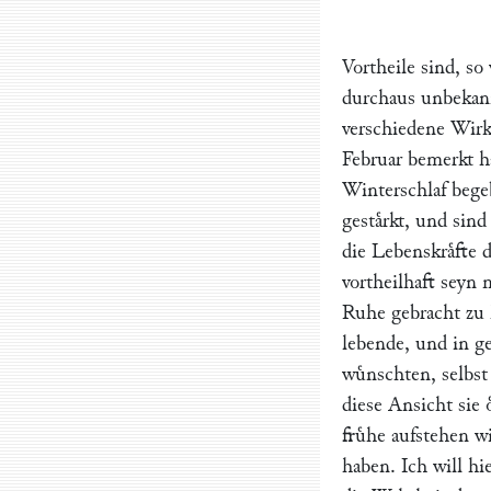
Vortheile sind, s
durchaus unbekan
verschiedene Wirk
Februar bemerkt h
Winterschlaf bege
gestaͤrkt, und sin
die Lebenskraͤfte d
vortheilhaft seyn 
Ruhe gebracht zu h
lebende, und in g
wuͤnschten, selbst
diese Ansicht sie 
fruͤhe aufstehen w
haben. Ich will hi