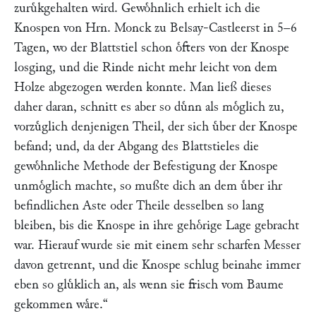
zuruͤkgehalten wird. Gewoͤhnlich erhielt ich die
Knospen von Hrn. Monck zu Belsay-Castleerst in 5–6
Tagen, wo der Blattstiel schon oͤfters von der Knospe
losging, und die Rinde nicht mehr leicht von dem
Holze abgezogen werden konnte. Man ließ dieses
daher daran, schnitt es aber so duͤnn als moͤglich zu,
vorzuͤglich denjenigen Theil, der sich uͤber der Knospe
befand; und, da der Abgang des Blattstieles die
gewoͤhnliche Methode der Befestigung der Knospe
unmoͤglich machte, so mußte dich an dem uͤber ihr
befindlichen Aste oder Theile desselben so lang
bleiben, bis die Knospe in ihre gehoͤrige Lage gebracht
war. Hierauf wurde sie mit einem sehr scharfen Messer
davon getrennt, und die Knospe schlug beinahe immer
eben so gluͤklich an, als wenn sie frisch vom Baume
gekommen waͤre.“