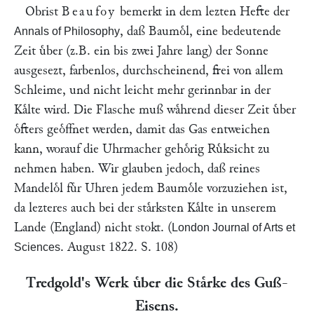
Obrist
Beaufoy
bemerkt in dem lezten Hefte der
, daß Baumoͤl, eine bedeutende
Annals of Philosophy
Zeit uͤber (z.B. ein bis zwei Jahre lang) der Sonne
ausgesezt, farbenlos, durchscheinend, frei von allem
Schleime, und nicht leicht mehr gerinnbar in der
Kaͤlte wird. Die Flasche muß waͤhrend dieser Zeit uͤber
oͤfters geoͤffnet werden, damit das Gas entweichen
kann, worauf die Uhrmacher gehoͤrig Ruͤksicht zu
nehmen haben. Wir glauben jedoch, daß reines
Mandeloͤl fuͤr Uhren jedem Baumoͤle vorzuziehen ist,
da lezteres auch bei der staͤrksten Kaͤlte in unserem
Lande (England) nicht stokt. (
London Journal of Arts et
. August 1822. S. 108)
Sciences
Tredgold
's Werk uͤber die Staͤrke des Guß-
Eisens.