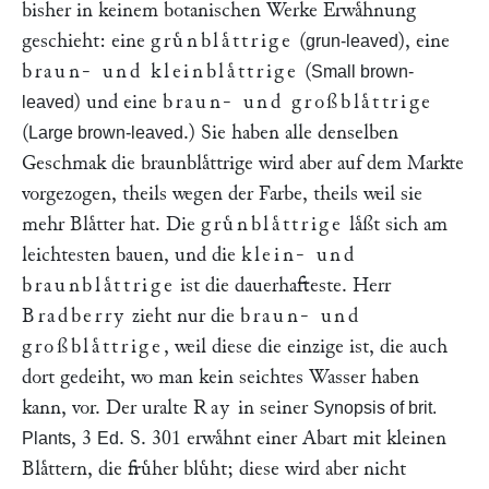
bisher in keinem botanischen Werke Erwaͤhnung
geschieht: eine
gruͤnblaͤttrige
(
), eine
grun-leaved
braun- und kleinblaͤttrige
(
Small brown-
) und eine
braun- und großblaͤttrige
leaved
(
.) Sie haben alle denselben
Large brown-leaved
Geschmak die braunblaͤttrige wird aber auf dem Markte
vorgezogen, theils wegen der Farbe, theils weil sie
mehr Blaͤtter hat. Die
gruͤnblaͤttrige
laͤßt sich am
leichtesten bauen, und die
klein- und
braunblaͤttrige
ist die dauerhafteste. Herr
Bradberry
zieht nur die
braun- und
großblaͤttrige
, weil diese die einzige ist, die auch
dort gedeiht, wo man kein seichtes Wasser haben
kann, vor. Der uralte
Ray
in seiner
Synopsis of brit.
, 3
. S. 301 erwaͤhnt einer Abart mit kleinen
Plants
Ed
Blaͤttern, die fruͤher bluͤht; diese wird aber nicht