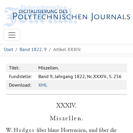
Start
Band 1822, 9
Artikel XXXIV.
Titel:
Miszellen.
Fundstelle:
Band 9, Jahrgang 1822, Nr. XXXIV., S. 256
Download:
XML
XXXIV.
Miszellen
.
W.
Hedges
uͤber blaue Hortensien, und uͤber die