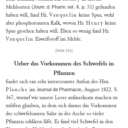
Mehlsorten (
. 8.
. 51) gefunden
Journ. d. Pharm. vol
p
haben will, fand Hr.
Vauquelin
keine Spur, wohl
aber phosphorsauren Kalk, wovon Hr.
Henry
keine
Spur gesehen haben will. Eben so wenig fand Hr.
Vauquelin
Eiweißstoff im Mehle.
Ueber das Vorkommen des Schwefels in
Pflanzen
findet sich ein sehr interessanter Aufsaz des Hrn.
Planche
im
, August 1822. S.
Journal de Pharmacie
367, worauf wir unsere Leser aufmerksam machen zu
muͤßen glauben, in dem sich daraus das Vorkommen
der schwefelsauren Salze in der Asche so vieler
Pflanzen erklaͤren laͤßt. Er fand viel Schwefel in den