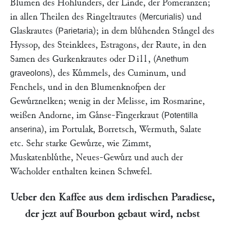
Blumen des Hohlunders, der Linde, der Pomeranzen;
in allen Theilen des Ringeltrautes (
) und
Mercurialis
Glaskrautes (
); in dem bluͤhenden Staͤngel des
Parietaria
Hyssop, des Steinklees, Estragons, der Raute, in den
Samen des Gurkenkrautes oder
Dill
, (
Anethum
), des Kuͤmmels, des Cuminum, und
graveolons
Fenchels, und in den Blumenknofpen der
Gewuͤrznelken; wenig in der Melisse, im Rosmarine,
weißen Andorne, im Gaͤnse-Fingerkraut (
Potentilla
), im Portulak, Borretsch, Wermuth, Salate
anserina
etc. Sehr starke Gewuͤrze, wie Zimmt,
Muskatenbluͤthe, Neues-Gewuͤrz und auch der
Wacholder enthalten keinen Schwefel.
Ueber den Kaffee aus dem irdischen Paradiese,
der jezt auf Bourbon gebaut wird, nebst