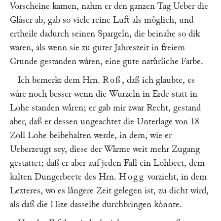
Vorscheine kamen, nahm er den ganzen Tag Ueber die
Glaͤser ab, gab so viele reine Luft als moͤglich, und
ertheile dadurch seinen Spargeln, die beinahe so dik
waren, als wenn sie zu guter Jahreszeit in freiem
Grunde gestanden waͤren, eine gute natuͤrliche Farbe.
Ich bemerkt dem Hrn.
Roß
, daß ich glaubte, es
waͤre noch besser wenn die Wurzeln in Erde statt in
Lohe standen waͤren; er gab mir zwar Recht, gestand
aber, daß er dessen ungeachtet die Unterlage von 18
Zoll Lohe beibehalten werde, in dem, wie er
Ueberzeugt sey, diese der Waͤrme weit mehr Zugang
gestattet; daß er aber auf jeden Fall ein Lohbeet, dem
kalten Dungerbeete des Hrn.
Hogg
vorzieht, in dem
Lezteres, wo es laͤngere Zeit gelegen ist, zu dicht wird,
als daß die Hize dasselbe durchbringen koͤnnte.