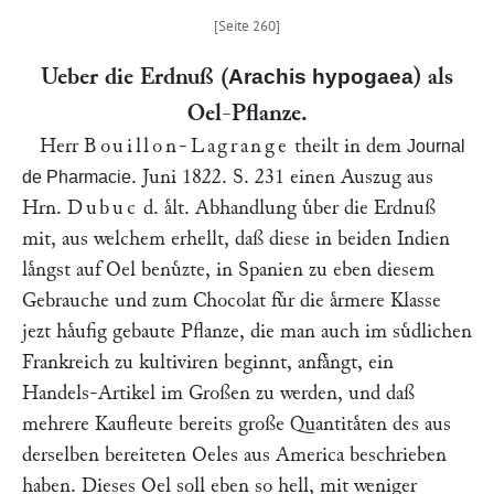
Ueber die Erdnuß (
) als
Arachis hypogaea
Oel-Pflanze.
Herr
Bouillon-Lagrange
theilt in dem
Journal
. Juni 1822. S. 231 einen Auszug aus
de Pharmacie
Hrn.
Dubuc
d. aͤlt. Abhandlung uͤber die Erdnuß
mit, aus welchem erhellt, daß diese in beiden Indien
laͤngst auf Oel benuͤzte, in Spanien zu eben diesem
Gebrauche und zum Chocolat fuͤr die aͤrmere Klasse
jezt haͤufig gebaute Pflanze, die man auch im suͤdlichen
Frankreich zu kultiviren beginnt, anfaͤngt, ein
Handels-Artikel im Großen zu werden, und daß
mehrere Kaufleute bereits große Quantitaͤten des aus
derselben bereiteten Oeles aus America beschrieben
haben. Dieses Oel soll eben so hell, mit weniger