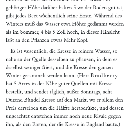
gehoͤriger Hoͤhe daruͤber halten 5 wo der Boden gut ist,
gibt jedes Beet woͤchentlich seine Ernte. Waͤhrend des
Winters muß das Wasser etwa Hoͤher gedaͤmmt werden
als im Sommer, 4 bis 5 Zoll hoch, in dieser Hinsicht
laͤßt an den Pflanzen etwas Mehr Kopf.
Es ist wesentlich, die Kresse in reinem Wasser, so
nahe an der Quelle desselben zu pflanzen, in dem es
daselbst weniger friert, und die Kresse den ganzen
Winter gesammelt werden kann. (Herr
Bradberry
hat 5 Acres in der Naͤhe guter Quellen mit Kresse
bestellt, und sendet taͤglich, außer Sonntags, acht
Duzend Buͤndel Kresse auf den Markt, wo er allem den
Preis derselben um die Haͤlfte herabdruͤkte, und dessen
ungeachtet entstehen immer noch neue Rivale gegen
ihn, als den Ersten, der die Kresse in England baute.)