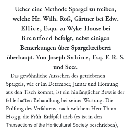
Ueber eine Methode Spargel zu treiben,
welche Hr. Wilh. Roß, Gaͤrtner bei Edw.
Ellice
, Esqu. zu Wyke-House bei
Brentford
befolgt, nebst einigen
Bemerkungen uͤber Spargeltreiberei
uͤberhaupt. Von Joseph
Sabine
, Esq. F. R. S.
und Secr.
Das gewoͤhnliche Aussehen des getriebenen
Spargels, wie er im Dezember, Januar und Hornung
aus den Tisch kommt, ist ein hinlaͤnglicher Beweis der
fehlerhaften Behandlung bei seiner Wartung. Die
Pruͤfung des Verfahrens, nach welchem Herr Thom.
Hogg
die Fruͤh-Erdaͤpfel trieb (es ist in den
beschrieben),
Transactions of the Horticultural Society