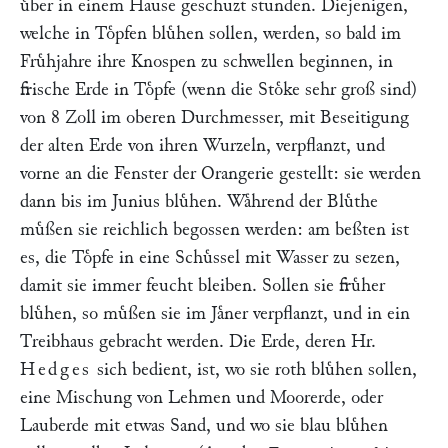
uͤber in einem Hause geschuzt stunden. Diejenigen,
welche in Toͤpfen bluͤhen sollen, werden, so bald im
Fruͤhjahre ihre Knospen zu schwellen beginnen, in
frische Erde in Toͤpfe (wenn die Stoͤke sehr groß sind)
von 8 Zoll im oberen Durchmesser, mit Beseitigung
der alten Erde von ihren Wurzeln, verpflanzt, und
vorne an die Fenster der Orangerie gestellt: sie werden
dann bis im Junius bluͤhen. Waͤhrend der Bluͤthe
muͤßen sie reichlich begossen werden: am beßten ist
es, die Toͤpfe in eine Schuͤssel mit Wasser zu sezen,
damit sie immer feucht bleiben. Sollen sie fruͤher
bluͤhen, so muͤßen sie im Jaͤner verpflanzt, und in ein
Treibhaus gebracht werden. Die Erde, deren Hr.
Hedges
sich bedient, ist, wo sie roth bluͤhen sollen,
eine Mischung von Lehmen und Moorerde, oder
Lauberde mit etwas Sand, und wo sie blau bluͤhen