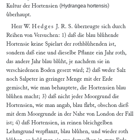
Kultur der Hortensien (
)
Hydrangea hortensis
uͤberhaupt.
Herr W.
Hedges
J. R. S. uͤberzeugte sich durch
Reihen von Versuchen: 1) daß die blau bluͤhende
Hortensie keine Spielart der rothbluͤhenden ist,
sondern daß eine und dieselbe Pflanze ein Jahr roth,
das andere Jahr blau bluͤht, je nachdem sie in
verschiedenen Boden gesezt wird; 2) daß weder Salz
noch Salpeter in geringer Menge mit der Erde
gemischt, wie man behauptete, die Hortensien blau
bluͤhen macht; 3) daß nicht jeder Moorgrund die
Hortensien, wie man angab, blau faͤrbt, obschon dieß
mit dem Moorgrunde in der Nahe von London der Fall
ist; 4) daß Hortensien, in reinen bleichgelben
Lehmgrund verpflanzt, blau bluͤhen, und wieder roth