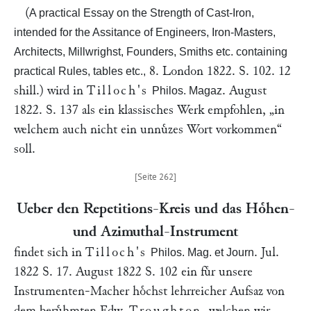
(
A practical Essay on the Strength of Cast-Iron,
intended for the Assitance of Engineers, Iron-Masters,
Architects, Millwrighst, Founders, Smiths etc. containing
8. London 1822. S. 102. 12
practical Rules, tables etc.,
shill.) wird in
Tilloch's
. August
Philos. Magaz
1822. S. 137 als ein klassisches Werk empfohlen,
„in
welchem auch nicht ein unnuͤzes Wort vorkommen“
soll.
Ueber den Repetitions-Kreis und das Hoͤhen-
und Azimuthal-Instrument
findet sich in
Tilloch's
. Jul.
Philos. Mag. et Journ
1822 S. 17. August 1822 S. 102 ein fuͤr unsere
Instrumenten-Macher hoͤchst lehrreicher Aufsaz von
dem beruͤhmten Edw.
Troughton
, welchen wir