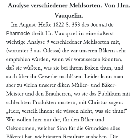
Analyse verschiedener Mehlsorten. Von Hrn.
Vauquelin
.
Im August-Hefte 1822 S. 353 des
Journal de
theilt Hr.
Vauquelin
eine aͤußerst
Pharmacie
wichtige Analyse 9 verschiedener Mehlsorten mit,
(worunter 3 aus Odessa) die wir unseren Baͤkern sehr
empfehlen wuͤrden, wenn wir voraussezen koͤnnten,
daß sie wuͤßten, was sie bei ihrem Baken thun, und
auch uͤber ihr Gewerbe nachlaͤsen. Leider kann man
aber zu vielen unserer diken Muͤller- und Baͤker-
Meister und den Brauherren, wo sie das Publikum mit
schlechten Produkten martern, mit Christus sagen:
„Herr, verzeih ihnen: sie wissen nicht, was sie thun!“
Wir wollen hier nur die, fuͤr den Baͤker und
Oekonomen, welcher Sinn fuͤr die Grundsaͤze alles
Baͤkerei hat, wichtigsten Resultate ausheben. Die