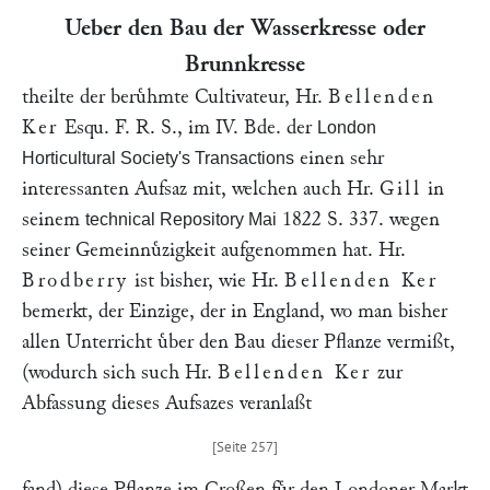
Ueber den Bau der Wasserkresse oder
Brunnkresse
theilte der beruͤhmte Cultivateur, Hr.
Bellenden
Ker
Esqu. F. R. S., im IV. Bde. der
London
einen sehr
Horticultural Society's Transactions
interessanten Aufsaz mit, welchen auch Hr.
Gill
in
seinem
1822 S. 337. wegen
technical Repository Mai
seiner Gemeinnuͤzigkeit aufgenommen hat. Hr.
Brodberry
ist bisher, wie Hr.
Bellenden Ker
bemerkt, der Einzige, der in England, wo man bisher
allen Unterricht uͤber den Bau dieser Pflanze vermißt,
(wodurch sich such Hr.
Bellenden Ker
zur
Abfassung dieses Aufsazes veranlaßt
fand) diese Pflanze im Großen fuͤr den Londoner Markt