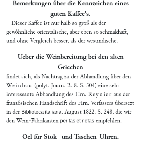
Bemerkungen uͤber die Kennzeichen eines
guten Kaffee's.
Dieser Kaffee ist nur halb so groß als der
gewoͤhnliche orientalische, aber eben so schmakhaft,
und ohne Vergleich besser, als der westindische.
Ueber die Weinbereitung bei den alten
Griechen
findet sich, als Nachtrag zu der Abhandlung uͤber den
Weinbau
(polyt. Journ.
B. 8. S. 504
) eine sehr
interessante Abhandlung des Hrn.
Reynier
aus der
franzoͤsischen Handschrift des Hrn. Verfassers uͤbersezt
in der
, August 1822. S. 248, die wir
Biblioteca italiana
den Wein-Fabrikanten
empfehlen.
per fas et nefas
Oel fuͤr Stok- und Taschen-Uhren.