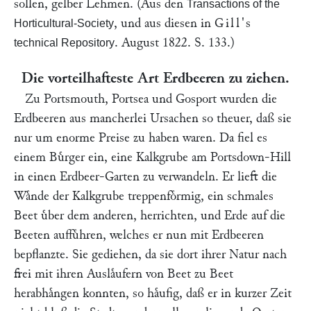
sollen, gelber Lehmen. (Aus den
Transactions of the
, und aus diesen in
Gill's
Horticultural-Society
. August 1822. S. 133.)
technical Repository
Die vorteilhafteste Art Erdbeeren zu ziehen.
Zu Portsmouth, Portsea und Gosport wurden die
Erdbeeren aus mancherlei Ursachen so theuer, daß sie
nur um enorme Preise zu haben waren. Da fiel es
einem Buͤrger ein, eine Kalkgrube am Portsdown-Hill
in einen Erdbeer-Garten zu verwandeln. Er lieft die
Waͤnde der Kalkgrube treppenfoͤrmig, ein schmales
Beet uͤber dem anderen, herrichten, und Erde auf die
Beeten auffuͤhren, welches er nun mit Erdbeeren
bepflanzte. Sie gediehen, da sie dort ihrer Natur nach
frei mit ihren Auslaͤufern von Beet zu Beet
herabhaͤngen konnten, so haͤufig, daß er in kurzer Zeit