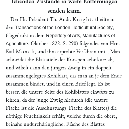
lebenden Zustande in weite Entfernungen
senden kann.
Der Hr. Praͤsident Th. Andr.
Knight
, theilte in
den
,
Transactions of the London Horticultural Society
(abgedrukt in dem
Repertory of Arts, Manufactures et
. Oktober 1822. S. 290) folgendes von Hrn.
Agriculture
Karl
Monck
, und ihm erprobte Verfahren mit.
„Man
schneidet die Blattstiele der Knospen sehr kurz ab,
und wikelt dann den jungen Zweig in ein doppelt
zusammengelegtes Kohlblatt, das man an je dem Ende
zusammen bindet, und in einen Brief legt. Es ist
besser, die untere Seite des Kohlblattes einwaͤrts zu
lehren, da der junge Zweig hiedurch (die untere
Flaͤche ist die Ausduͤnstungs-Flaͤche des Blattes) die
noͤthige Feuchtigkeit erhaͤlt, welche durch die obere,
beinahe undurchdringliche, Flaͤche des Blattes