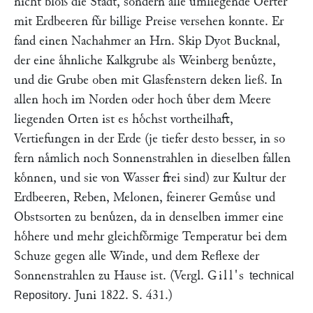
nicht bloß die Stadt, sondern alle umliegende Oerter
mit Erdbeeren fuͤr billige Preise versehen konnte. Er
fand einen Nachahmer an Hrn. Skip Dyot Bucknal,
der eine aͤhnliche Kalkgrube als Weinberg benuͤzte,
und die Grube oben mit Glasfenstern deken ließ. In
allen hoch im Norden oder hoch uͤber dem Meere
liegenden Orten ist es hoͤchst vortheilhaft,
Vertiefungen in der Erde (je tiefer desto besser, in so
fern naͤmlich noch Sonnenstrahlen in dieselben fallen
koͤnnen, und sie von Wasser frei sind) zur Kultur der
Erdbeeren, Reben, Melonen, feinerer Gemuͤse und
Obstsorten zu benuͤzen, da in denselben immer eine
hoͤhere und mehr gleichfoͤrmige Temperatur bei dem
Schuze gegen alle Winde, und dem Reflexe der
Sonnenstrahlen zu Hause ist. (Vergl.
Gill's
technical
. Juni 1822. S. 431.)
Repository