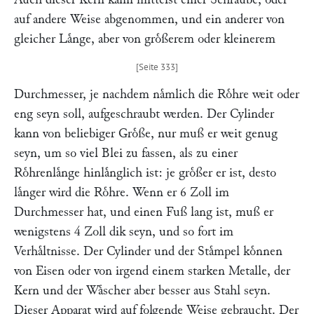
auf andere Weise abgenommen, und ein anderer von
gleicher Laͤnge, aber von groͤßerem oder kleinerem
Durchmesser, je nachdem naͤmlich die Roͤhre weit oder
eng seyn soll, aufgeschraubt werden. Der Cylinder
kann von beliebiger Groͤße, nur muß er weit genug
seyn, um so viel Blei zu fassen, als zu einer
Roͤhrenlaͤnge hinlaͤnglich ist: je groͤßer er ist, desto
laͤnger wird die Roͤhre. Wenn er 6 Zoll im
Durchmesser hat, und einen Fuß lang ist, muß er
wenigstens 4 Zoll dik seyn, und so fort im
Verhaͤltnisse. Der Cylinder und der Staͤmpel koͤnnen
von Eisen oder von irgend einem starken Metalle, der
Kern und der Waͤscher aber besser aus Stahl seyn.
Dieser Apparat wird auf folgende Weise gebraucht. Der