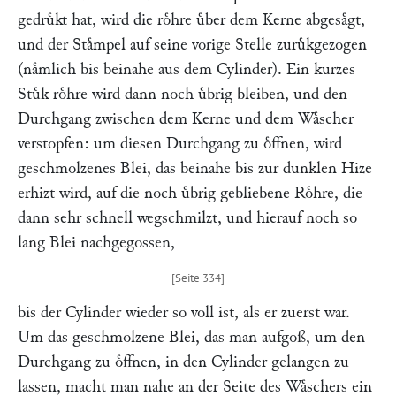
gedruͤkt hat, wird die roͤhre uͤber dem Kerne abgesaͤgt,
und der Staͤmpel auf seine vorige Stelle zuruͤkgezogen
(naͤmlich bis beinahe aus dem Cylinder). Ein kurzes
Stuͤk roͤhre wird dann noch uͤbrig bleiben, und den
Durchgang zwischen dem Kerne und dem Waͤscher
verstopfen: um diesen Durchgang zu oͤffnen, wird
geschmolzenes Blei, das beinahe bis zur dunklen Hize
erhizt wird, auf die noch uͤbrig gebliebene Roͤhre, die
dann sehr schnell wegschmilzt, und hierauf noch so
lang Blei nachgegossen,
bis der Cylinder wieder so voll ist, als er zuerst war.
Um das geschmolzene Blei, das man aufgoß, um den
Durchgang zu oͤffnen, in den Cylinder gelangen zu
lassen, macht man nahe an der Seite des Waͤschers ein