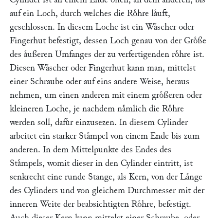
auf ein Loch, durch welches die Roͤhre laͤuft,
geschlossen. In diesem Loche ist ein Waͤscher oder
Fingerhut befestigt, dessen Loch genau von der Groͤße
des aͤußeren Umfanges der zu verfertigenden roͤhre ist.
Diesen Waͤscher oder Fingerhut kann man, mittelst
einer Schraube oder auf eins andere Weise, heraus
nehmen, um einen anderen mit einem groͤßeren oder
kleineren Loche, je nachdem naͤmlich die Roͤhre
werden soll, dafuͤr einzusezen. In diesem Cylinder
arbeitet ein starker Staͤmpel von einem Ende bis zum
anderen. In dem Mittelpunkte des Endes des
Staͤmpels, womit dieser in den Cylinder eintritt, ist
senkrecht eine runde Stange, als Kern, von der Laͤnge
des Cylinders und von gleichem Durchmesser mit der
inneren Weite der beabsichtigten Roͤhre, befestigt.
Auch dieser Kern kann mittelst einer Schraube, oder