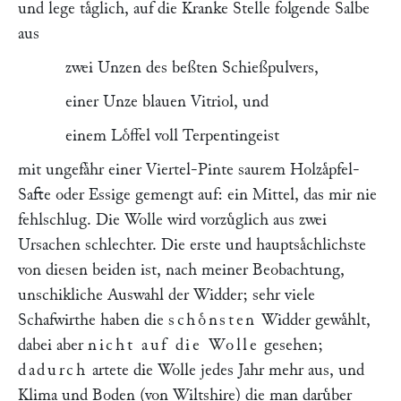
und lege taͤglich, auf die Kranke Stelle folgende Salbe
aus
zwei Unzen des beßten Schießpulvers,
einer Unze blauen Vitriol, und
einem Loͤffel voll Terpentingeist
mit ungefaͤhr einer Viertel-Pinte saurem Holzaͤpfel-
Safte oder Essige gemengt auf: ein Mittel, das mir nie
fehlschlug. Die Wolle wird vorzuͤglich aus zwei
Ursachen schlechter. Die erste und hauptsaͤchlichste
von diesen beiden ist, nach meiner Beobachtung,
unschikliche Auswahl der Widder; sehr viele
Schafwirthe haben die
schoͤnsten
Widder gewaͤhlt,
dabei aber
nicht auf die Wolle
gesehen;
dadurch
artete die Wolle jedes Jahr mehr aus, und
Klima und Boden (von Wiltshire) die man daruͤber