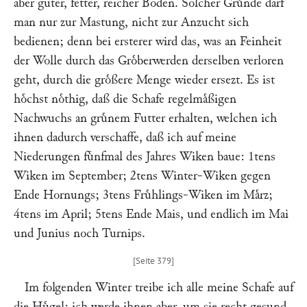
aber guter, fetter, reicher Boden. Solcher Gruͤnde darf
man nur zur Mastung, nicht zur Anzucht sich
bedienen; denn bei ersterer wird das, was an Feinheit
der Wolle durch das Groͤberwerden derselben verloren
geht, durch die groͤßere Menge wieder ersezt. Es ist
hoͤchst noͤthig, daß die Schafe regelmaͤßigen
Nachwuchs an gruͤnem Futter erhalten, welchen ich
ihnen dadurch verschaffe, daß ich auf meine
Niederungen fuͤnfmal des Jahres Wiken baue: 1tens
Wiken im September; 2tens Winter-Wiken gegen
Ende Hornungs; 3tens Fruͤhlings-Wiken im Maͤrz;
4tens im April; 5tens Ende Mais, und endlich im Mai
und Junius noch Turnips.
Im folgenden Winter treibe ich alle meine Schafe auf
die Huͤgel: ich werde ihnen aber, um sie recht gesund