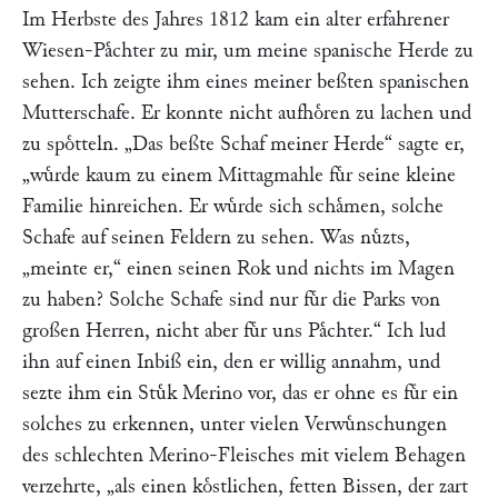
Im Herbste des Jahres 1812 kam ein alter erfahrener
Wiesen-Paͤchter zu mir, um meine spanische Herde zu
sehen. Ich zeigte ihm eines meiner beßten spanischen
Mutterschafe. Er konnte nicht aufhoͤren zu lachen und
zu spoͤtteln.
„Das beßte Schaf meiner Herde“
sagte er,
„wuͤrde kaum zu einem Mittagmahle fuͤr seine kleine
Familie hinreichen. Er wuͤrde sich schaͤmen, solche
Schafe auf seinen Feldern zu sehen. Was nuͤzts,
„meinte er,“
einen seinen Rok und nichts im Magen
zu haben? Solche Schafe sind nur fuͤr die Parks von
großen Herren, nicht aber fuͤr uns Paͤchter.“
Ich lud
ihn auf einen Inbiß ein, den er willig annahm, und
sezte ihm ein Stuͤk Merino vor, das er ohne es fuͤr ein
solches zu erkennen, unter vielen Verwuͤnschungen
des schlechten Merino-Fleisches mit vielem Behagen
verzehrte,
„als einen koͤstlichen, fetten Bissen, der zart