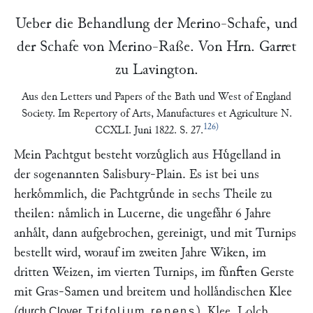
Ueber die Behandlung der Merino-Schafe, und
der Schafe von Merino-Raße. Von Hrn.
Garret
zu
Lavington
.
Aus den
Letters und Papers of the Bath und West of England
Society.
Im
Repertory of Arts, Manufactures et Agriculture
N.
126)
CCXLI. Juni 1822. S. 27.
Mein Pachtgut besteht vorzuͤglich aus Huͤgelland in
der sogenannten Salisbury-Plain. Es ist bei uns
herkoͤmmlich, die Pachtgruͤnde in sechs Theile zu
theilen: naͤmlich in Lucerne, die ungefaͤhr 6 Jahre
anhaͤlt, dann aufgebrochen, gereinigt, und mit Turnips
bestellt wird, worauf im zweiten Jahre Wiken, im
dritten Weizen, im vierten Turnips, im fuͤnften Gerste
mit Gras-Samen und breitem und hollaͤndischen Klee
(
), Klee, Lolch,
durch Clover,
Trifolium repens