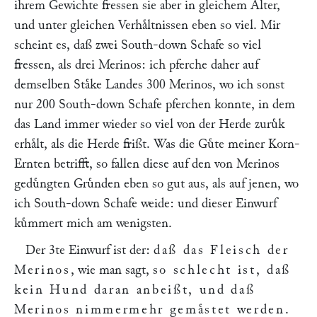
ihrem Gewichte fressen sie aber in gleichem Alter,
und unter gleichen Verhaͤltnissen eben so viel. Mir
scheint es, daß zwei South-down Schafe so viel
fressen, als drei Merinos: ich pferche daher auf
demselben Staͤke Landes 300 Merinos, wo ich sonst
nur 200 South-down Schafe pferchen konnte, in dem
das Land immer wieder so viel von der Herde zuruͤk
erhaͤlt, als die Herde frißt. Was die Guͤte meiner Korn-
Ernten betrifft, so fallen diese auf den von Merinos
geduͤngten Gruͤnden eben so gut aus, als auf jenen, wo
ich South-down Schafe weide: und dieser Einwurf
kuͤmmert mich am wenigsten.
Der 3te Einwurf ist der:
daß das Fleisch der
Merinos
, wie man sagt,
so schlecht ist, daß
kein Hund daran anbeißt, und daß
Merinos nimmermehr gemaͤstet werden
.