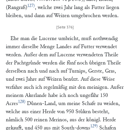
127)
(Rangraß)
, welche zwei Jahr lang als Futter liegen
bleiben, und dann auf Weizen umgebrochen werden.
Ehe man die Lucerne umbricht, muß nothwendig
immer dieselbe Menge Landes auf Futter verwendet
werden. Außer dem auf Lucerne verwendeten Theile
der Pachtgruͤnde werden die fuͤnf noch uͤbrigen Theile
derselben nach und nach auf Turnips, Gerste, Gras,
und zwei Jahre auf Weizen benuͤzt. Auf diese Weise
verfahre auch ich regelmaͤßig mit den meinigen. Außer
meinem Akerlande habe ich noch ungefaͤhr 150
128)
Acres
Duͤnen-Land, um meine Schafe zu weiden,
welche aus einer Herde von 950 Stuͤken besteht,
naͤmlich 500 reinen Merinos, aus der koͤnigl. Herde
129)
gekauft, und 450 aus mit South-downs
Schafen