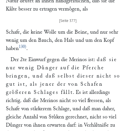
Natur deutet an ihnen handgreiflichen, daß sie die
Kaͤlte besser zu ertragen vermoͤgen, als
Schafe, die keine Wolle um die Beine, und nur sehr
wenig um den Bauch, den Hals und um den Kopf
130)
haben
.
Der 2te Einwurf gegen die Merinos ist:
daß sie
nur wenig Duͤnger auf die Pferche
bringen, und daß selbst dieser nicht so
gut ist, als jener der von Schafen
groͤßeren Schlages faͤllt
. Es ist allerdings
richtig. daß die Merinos nicht so viel fressen, als
Schafe von staͤrkerem Schlage, und daß man daher,
gleiche Anzahl von Stuͤken gerechnet, nicht so viel
Duͤnger von ihnen erwarten darf: in Verhaͤltniße zu