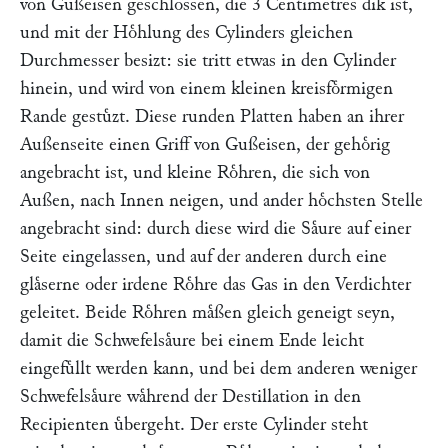
von Gußeisen geschlossen, die 3 Centimetres dik ist,
und mit der Hoͤhlung des Cylinders gleichen
Durchmesser besizt: sie tritt etwas in den Cylinder
hinein, und wird von einem kleinen kreisfoͤrmigen
Rande gestuͤzt. Diese runden Platten haben an ihrer
Außenseite einen Griff von Gußeisen, der gehoͤrig
angebracht ist, und kleine Roͤhren, die sich von
Außen, nach Innen neigen, und ander hoͤchsten Stelle
angebracht sind: durch diese wird die Saͤure auf einer
Seite eingelassen, und auf der anderen durch eine
glaͤserne oder irdene Roͤhre das Gas in den Verdichter
geleitet. Beide Roͤhren maͤßen gleich geneigt seyn,
damit die Schwefelsaͤure bei einem Ende leicht
eingefuͤllt werden kann, und bei dem anderen weniger
Schwefelsaͤure waͤhrend der Destillation in den
Recipienten uͤbergeht. Der erste Cylinder steht