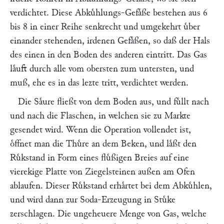
verdichtet. Diese Abkuͤhlungs-Gefaͤße bestehen aus 6
bis 8 in einer Reihe senkrecht und umgekehrt uͤber
einander stehenden, irdenen Gefaͤßen, so daß der Hals
des einen in den Boden des anderen eintritt. Das Gas
laͤuft durch alle vom obersten zum untersten, und
muß, ehe es in das lezte tritt, verdichtet werden.
Die Saͤure fließt von dem Boden aus, und fuͤllt nach
und nach die Flaschen, in welchen sie zu Markte
gesendet wird. Wenn die Operation vollendet ist,
oͤffnet man die Thuͤre an dem Beken, und laͤßt den
Ruͤkstand in Form eines fluͤßigen Breies auf eine
vierekige Platte von Ziegelsteinen außen am Ofen
ablaufen. Dieser Ruͤkstand erhaͤrtet bei dem Abkuͤhlen,
und wird dann zur Soda-Erzeugung in Stuͤke
zerschlagen. Die ungeheuere Menge von Gas, welche