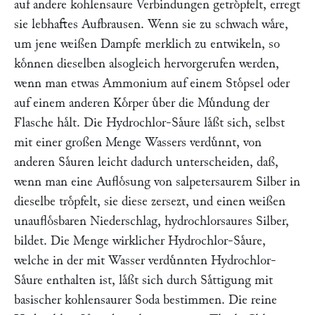
auf andere kohlensaure Verbindungen getroͤpfelt, erregt
sie lebhaftes Aufbrausen. Wenn sie zu schwach waͤre,
um jene weißen Dampfe merklich zu entwikeln, so
koͤnnen dieselben alsogleich hervorgerufen werden,
wenn man etwas Ammonium auf einem Stoͤpsel oder
auf einem anderen Koͤrper uͤber die Muͤndung der
Flasche haͤlt. Die Hydrochlor-Saͤure laͤßt sich, selbst
mit einer großen Menge Wassers verduͤnnt, von
anderen Saͤuren leicht dadurch unterscheiden, daß,
wenn man eine Aufloͤsung von salpetersaurem Silber in
dieselbe troͤpfelt, sie diese zersezt, und einen weißen
unaufloͤsbaren Niederschlag, hydrochlorsaures Silber,
bildet. Die Menge wirklicher Hydrochlor-Saͤure,
welche in der mit Wasser verduͤnnten Hydrochlor-
Saͤure enthalten ist, laͤßt sich durch Saͤttigung mit
basischer kohlensaurer Soda bestimmen. Die reine