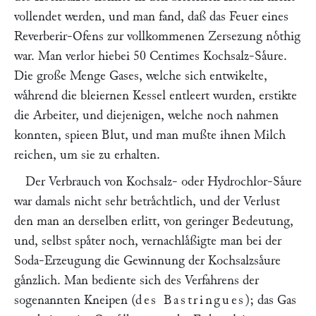
vollendet werden, und man fand, daß das Feuer eines
Reverberir-Ofens zur vollkommenen Zersezung noͤthig
war. Man verlor hiebei 50 Centimes Kochsalz-Saͤure.
Die große Menge Gases, welche sich entwikelte,
waͤhrend die bleiernen Kessel entleert wurden, erstikte
die Arbeiter, und diejenigen, welche noch nahmen
konnten, spieen Blut, und man mußte ihnen Milch
reichen, um sie zu erhalten.
Der Verbrauch von Kochsalz- oder Hydrochlor-Saͤure
war damals nicht sehr betraͤchtlich, und der Verlust
den man an derselben erlitt, von geringer Bedeutung,
und, selbst spaͤter noch, vernachlaͤßigte man bei der
Soda-Erzeugung die Gewinnung der Kochsalzsaͤure
gaͤnzlich. Man bediente sich des Verfahrens der
sogenannten Kneipen (
des Bastringues
); das Gas