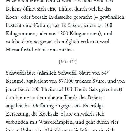
Hize noch einmal benuͤzt wird. An dem Ende des
Bekens oͤffnet sich eine Thuͤre, durch welche das
Koch- oder Seesalz in dasselbe gebracht (– gewoͤhnlich
besteht eine Fuͤllung aus 12 Saͤken, jedem zu 100
Kilogrammen, oder aus 1200 Kilogrammen), und
welche dann so genau als moͤglich verkittet wird.
Hierauf wird nicht concentrirte
Schwefelsaͤure (naͤmlich Schwefel-Saͤure von 54°
Beaumé, aͤquivalent von 57/100 trokner Saͤure, und von
jener Saͤure 100 Theile auf 100 Theile Salz gerechnet)
durch eine an dem oberen Theile des Bekens
angebrachte Oeffnung zugegossen. Es erfolgt
Zersezung, die Kochsalz-Saͤure entwikelt sich
verbunden mit Wasserdaͤmpfen, und geht durch vier
irdene Roͤhren in Abkuͤhlungs-Gefaͤße, wo sie sich