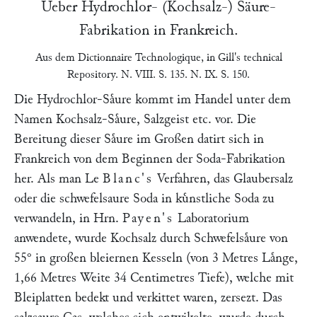
Ueber Hydrochlor- (Kochsalz-) Säure-
Fabrikation in Frankreich.
Aus dem
Dictionnaire Technologique
, in
Gill's technical
Repository
. N. VIII. S. 135. N. IX. S. 150.
Die Hydrochlor-Saͤure kommt im Handel unter dem
Namen Kochsalz-Saͤure, Salzgeist etc. vor. Die
Bereitung dieser Saͤure im Großen datirt sich in
Frankreich von dem Beginnen der Soda-Fabrikation
her. Als man Le
Blanc's
Verfahren, das Glaubersalz
oder die schwefelsaure Soda in kuͤnstliche Soda zu
verwandeln, in Hrn.
Payen's
Laboratorium
anwendete, wurde Kochsalz durch Schwefelsaͤure von
55° in großen bleiernen Kesseln (von 3 Metres Laͤnge,
1,66 Metres Weite 34 Centimetres Tiefe), welche mit
Bleiplatten bedekt und verkittet waren, zersezt. Das