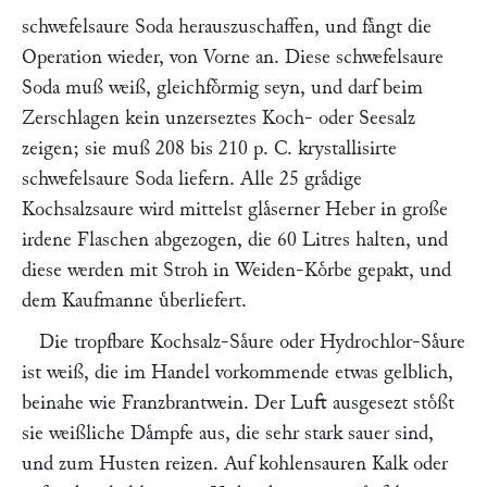
schwefelsaure Soda herauszuschaffen, und faͤngt die
Operation wieder, von Vorne an. Diese schwefelsaure
Soda muß weiß, gleichfoͤrmig seyn, und darf beim
Zerschlagen kein unzerseztes Koch- oder Seesalz
zeigen; sie muß 208 bis 210 p. C. krystallisirte
schwefelsaure Soda liefern. Alle 25 graͤdige
Kochsalzsaure wird mittelst glaͤserner Heber in große
irdene Flaschen abgezogen, die 60 Litres halten, und
diese werden mit Stroh in Weiden-Koͤrbe gepakt, und
dem Kaufmanne uͤberliefert.
Die tropfbare Kochsalz-Saͤure oder Hydrochlor-Saͤure
ist weiß, die im Handel vorkommende etwas gelblich,
beinahe wie Franzbrantwein. Der Luft ausgesezt stoͤßt
sie weißliche Daͤmpfe aus, die sehr stark sauer sind,
und zum Husten reizen. Auf kohlensauren Kalk oder