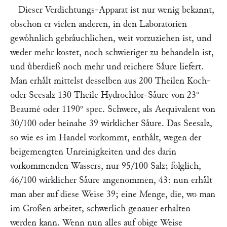
Dieser Verdichtungs-Apparat ist nur wenig bekannt,
obschon er vielen anderen, in den Laboratorien
gewoͤhnlich gebraͤuchlichen, weit vorzuziehen ist, und
weder mehr kostet, noch schwieriger zu behandeln ist,
und uͤberdieß noch mehr und reichere Saͤure liefert.
Man erhaͤlt mittelst desselben aus 200 Theilen Koch-
oder Seesalz 130 Theile Hydrochlor-Saͤure von 23°
Beaumé oder 1190° spec. Schwere, als Aequivalent von
30/100 oder beinahe 39 wirklicher Saͤure. Das Seesalz,
so wie es im Handel vorkommt, enthaͤlt, wegen der
beigemengten Unreinigkeiten und des darin
vorkommenden Wassers, nur 95/100 Salz; folglich,
46/100 wirklicher Saͤure angenommen, 43: nun erhaͤlt
man aber auf diese Weise 39; eine Menge, die, wo man
im Großen arbeitet, schwerlich genauer erhalten
werden kann. Wenn nun alles auf obige Weise