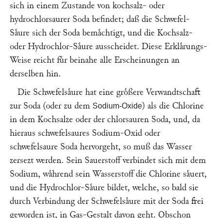
sich in einem Zustande von kochsalz- oder
hydrochlorsaurer Soda befindet; daß die Schwefel-
Saͤure sich der Soda bemaͤchtigt, und die Kochsalz-
oder Hydrochlor-Saͤure ausscheidet. Diese Erklaͤrungs-
Weise reicht fuͤr beinahe alle Erscheinungen an
derselben hin.
Die Schwefelsaͤure hat eine groͤßere Verwandtschaft
zur Soda (oder zu dem
) als die Chlorine
Sodium-Oxide
in dem Kochsalze oder der chlorsauren Soda, und, da
hieraus schwefelsaures Sodium-Oxid oder
schwefelsaure Soda hervorgeht, so muß das Wasser
zersezt werden. Sein Sauerstoff verbindet sich mit dem
Sodium, waͤhrend sein Wasserstoff die Chlorine saͤuert,
und die Hydrochlor-Saͤure bildet, welche, so bald sie
durch Verbindung der Schwefelsaͤure mit der Soda frei
geworden ist, in Gas-Gestalt davon geht. Obschon