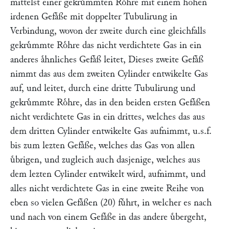
mittelst einer gekruͤmmten Roͤhre mit einem hohen
irdenen Gefaͤße mit doppelter Tubulirung in
Verbindung, wovon der zweite durch eine gleichfalls
gekruͤmmte Roͤhre das nicht verdichtete Gas in ein
anderes aͤhnliches Gefaͤß leitet, Dieses zweite Gefaͤß
nimmt das aus dem zweiten Cylinder entwikelte Gas
auf, und leitet, durch eine dritte Tubulirung und
gekruͤmmte Roͤhre, das in den beiden ersten Gefaͤßen
nicht verdichtete Gas in ein drittes, welches das aus
dem dritten Cylinder entwikelte Gas aufnimmt, u.s.f.
bis zum lezten Gefaͤße, welches das Gas von allen
uͤbrigen, und zugleich auch dasjenige, welches aus
dem lezten Cylinder entwikelt wird, aufnimmt, und
alles nicht verdichtete Gas in eine zweite Reihe von
eben so vielen Gefaͤßen (20) fuͤhrt, in welcher es nach
und nach von einem Gefaͤße in das andere uͤbergeht,