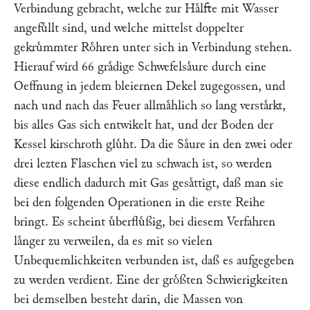
Verbindung gebracht, welche zur Haͤlfte mit Wasser
angefuͤllt sind, und welche mittelst doppelter
gekruͤmmter Roͤhren unter sich in Verbindung stehen.
Hierauf wird 66 graͤdige Schwefelsaͤure durch eine
Oeffnung in jedem bleiernen Dekel zugegossen, und
nach und nach das Feuer allmaͤhlich so lang verstaͤrkt,
bis alles Gas sich entwikelt hat, und der Boden der
Kessel kirschroth gluͤht. Da die Saͤure in den zwei oder
drei lezten Flaschen viel zu schwach ist, so werden
diese endlich dadurch mit Gas gesaͤttigt, daß man sie
bei den folgenden Operationen in die erste Reihe
bringt. Es scheint uͤberfluͤßig, bei diesem Verfahren
laͤnger zu verweilen, da es mit so vielen
Unbequemlichkeiten verbunden ist, daß es aufgegeben
zu werden verdient. Eine der groͤßten Schwierigkeiten
bei demselben besteht darin, die Massen von