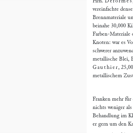
Hrn.
Deformes
vereinfachte dense
Brennmateriale und
beinahe 30,000 Ki
Farben-Materiale o
Knoten: war es Vo
schwerer anzuwende
metallische Blei, 
Gauthier
, 25,0
metallischem Zust
Franken mehr fuͤr d
nichts weniger als
Behandlung im Kle
er gern um den Kau