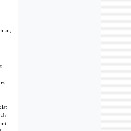
m an,
k-
t
res
elst
rch
mit