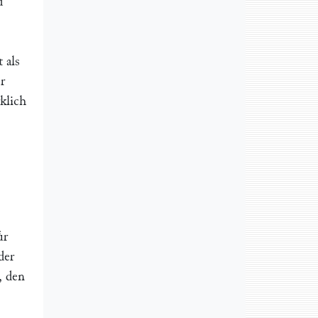
d
 als
r
klich
ͤr
der
, den