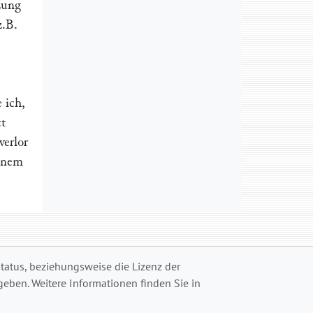
zung
z.B.
 ich,
t
verlor
einem
status, beziehungsweise die Lizenz der
eben. Weitere Informationen finden Sie in