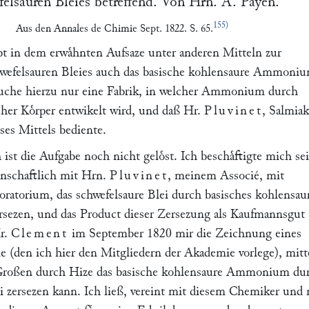
felsauren Bleies betreffend. Von Hrn.
A. Payen
.
155)
Aus den
Annales de Chimie
Sept. 1822. S. 65.
t in dem erwaͤhnten Aufsaze unter anderen Mitteln zur
wefelsauren Bleies auch das basische kohlensaure Ammoniu
uche hierzu nur eine Fabrik, in welcher Ammonium durch
cher Koͤrper entwikelt wird, und daß Hr.
Pluvinet
, Salmia
eses Mittels bediente.
 ist die Aufgabe noch nicht geloͤst. Ich beschaͤftigte mich sei
inschaftlich mit Hrn.
Pluvinet
, meinem Associé, mit
ratorium, das schwefelsaure Blei durch basisches kohlensau
ezen, und das Product dieser Zersezung als Kaufmannsgut
Hr.
Clement
im September 1820 mir die Zeichnung eines
e (den ich hier den Mitgliedern der Akademie vorlege), mitt
roßen durch Hize das basische kohlensaure Ammonium du
ei zersezen kann. Ich ließ, vereint mit diesem Chemiker und 