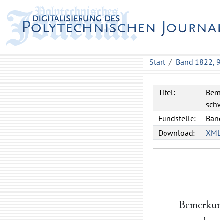
Start
Band 1822, 
Titel:
Beme
schw
Fundstelle:
Band
Download:
XM
Bemerkun