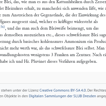
re Blei, das, wie man es aus den Kattunfabriken durch Zerse
st Bleizukers erhalt, zu mancherlei sich anwenden laͤßt, wie 
le zum Anstreichen der Gegenstaͤnde, die der Einwirkung des
gases ausgesezt sind, welcher es kraͤftiger widersteht als
156)
, und das man auch dem Bleiweiße beimengt, um das
us demselben auszuziehen etc., dieses schwefelsaure Blei sage
rsezung durch basisches kohlensaures Ammonium ein Produc
icht mehr werth war, als das schwefelsaure Blei selbst. Man 
mwandlungskosten wenigstens 3 Franken am Zentner. Nach 
 habe ich und Hr. Pluvinet dieses Verfahren aufgegeben.
s stehen unter der Lizenz
Creative Commons BY-SA 4.0
. Der Rechte
gen Objekte in den
Digitalen Sammlungen der SLUB Dresden
angeg