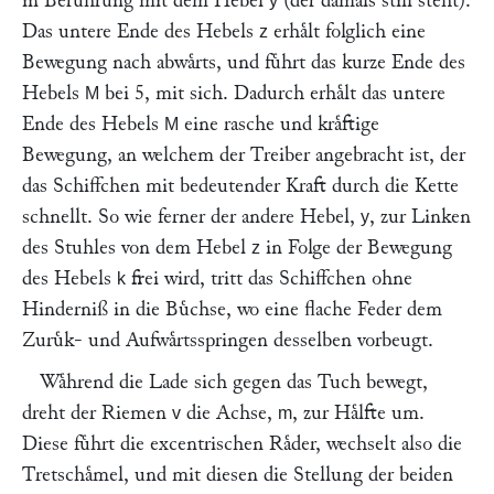
in Beruͤhrung mit dem Hebel
(der damals still steht).
y
Das untere Ende des Hebels
erhaͤlt folglich eine
z
Bewegung nach abwaͤrts, und fuͤhrt das kurze Ende des
Hebels
bei 5, mit sich. Dadurch erhaͤlt das untere
M
Ende des Hebels
eine rasche und kraͤftige
M
Bewegung, an welchem der Treiber angebracht ist, der
das Schiffchen mit bedeutender Kraft durch die Kette
schnellt. So wie ferner der andere Hebel,
, zur Linken
y
des Stuhles von dem Hebel
in Folge der Bewegung
z
des Hebels
frei wird, tritt das Schiffchen ohne
k
Hinderniß in die Buͤchse, wo eine flache Feder dem
Zuruͤk- und Aufwaͤrtsspringen desselben vorbeugt.
Waͤhrend die Lade sich gegen das Tuch bewegt,
dreht der Riemen
die Achse,
, zur Haͤlfte um.
v
m
Diese fuͤhrt die excentrischen Raͤder, wechselt also die
Tretschaͤmel, und mit diesen die Stellung der beiden