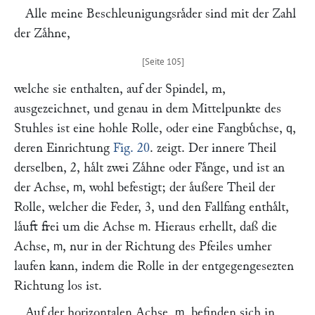
Alle meine Beschleunigungsraͤder sind mit der Zahl
der Zaͤhne,
welche sie enthalten, auf der Spindel, m,
ausgezeichnet, und genau in dem Mittelpunkte des
Stuhles ist eine hohle Rolle, oder eine Fangbuͤchse,
,
q
deren Einrichtung
Fig. 20
. zeigt. Der innere Theil
derselben, 2, haͤlt zwei Zaͤhne oder Faͤnge, und ist an
der Achse,
, wohl befestigt; der aͤußere Theil der
m
Rolle, welcher die Feder, 3, und den Fallfang enthaͤlt,
laͤuft frei um die Achse
. Hieraus erhellt, daß die
m
Achse,
, nur in der Richtung des Pfeiles umher
m
laufen kann, indem die Rolle in der entgegengesezten
Richtung los ist.
Auf der horizontalen Achse,
, befinden sich in
m