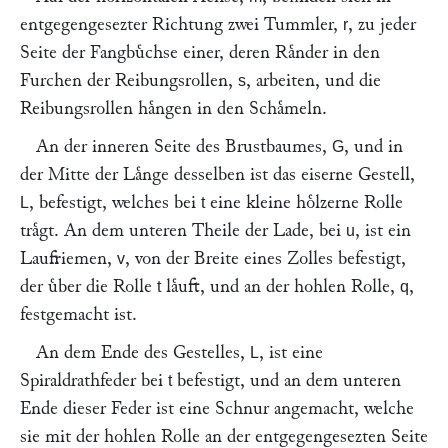
entgegengesezter Richtung zwei Tummler,
, zu jeder
r
Seite der Fangbuͤchse einer, deren Raͤnder in den
Furchen der Reibungsrollen,
, arbeiten, und die
s
Reibungsrollen haͤngen in den Schaͤmeln.
An der inneren Seite des Brustbaumes,
, und in
G
der Mitte der Laͤnge desselben ist das eiserne Gestell,
, befestigt, welches bei
eine kleine hoͤlzerne Rolle
L
t
traͤgt. An dem unteren Theile der Lade, bei
, ist ein
u
Laufriemen,
, von der Breite eines Zolles befestigt,
v
der uͤber die Rolle
laͤuft, und an der hohlen Rolle,
,
t
q
festgemacht ist.
An dem Ende des Gestelles,
, ist eine
L
Spiraldrathfeder bei
befestigt, und an dem unteren
t
Ende dieser Feder ist eine Schnur angemacht, welche
sie mit der hohlen Rolle an der entgegengesezten Seite