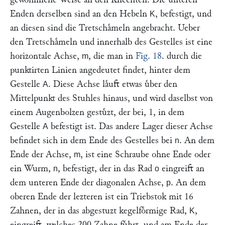
Enden derselben sind an den Hebeln
, befestigt, und
K
an diesen sind die Tretschaͤmeln angebracht. Ueber
den Tretschaͤmeln und innerhalb des Gestelles ist eine
horizontale Achse,
, die man in
Fig. 18
. durch die
m
punktirten Linien angedeutet findet, hinter dem
Gestelle
. Diese Achse laͤuft etwas uͤber den
A
Mittelpunkt des Stuhles hinaus, und wird daselbst von
einem Augenbolzen gestuͤzt, der bei, 1, in dem
Gestelle
befestigt ist. Das andere Lager dieser Achse
A
befindet sich in dem Ende des Gestelles bei
. An dem
n
Ende der Achse,
, ist eine Schraube ohne Ende oder
m
ein Wurm,
, befestigt, der in das Rad
eingreift an
n
o
dem unteren Ende der diagonalen Achse,
. An dem
p
oberen Ende der lezteren ist ein Triebstok mit 16
Zahnen, der in das abgestuzt kegelfoͤrmige Rad,
,
K
eingreift, welches 200 Zahne fuͤhrt, und am Ende der