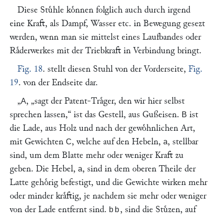
Diese Stuͤhle koͤnnen folglich auch durch irgend
eine Kraft, als Dampf, Wasser etc. in Bewegung gesezt
werden, wenn man sie mittelst eines Laufbandes oder
Raͤderwerkes mit der Triebkraft in Verbindung bringt.
Fig. 18
. stellt diesen Stuhl von der Vorderseite,
Fig.
19
. von der Endseite dar.
„
,
„sagt der Patent-Traͤger, den wir hier selbst
A
sprechen lassen,“
ist das Gestell, aus Gußeisen.
ist
B
die Lade, aus Holz und nach der gewoͤhnlichen Art,
mit Gewichten
, welche auf den Hebeln,
, stellbar
C
a
sind, um dem Blatte mehr oder weniger Kraft zu
geben. Die Hebel,
, sind in dem oberen Theile der
a
Latte gehoͤrig befestigt, und die Gewichte wirken mehr
oder minder kraͤftig, je nachdem sie mehr oder weniger
von der Lade entfernt sind.
, sind die Stuͤzen, auf
bb