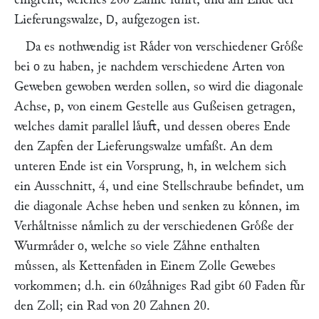
Lieferungswalze,
, aufgezogen ist.
D
Da es nothwendig ist Raͤder von verschiedener Groͤße
bei
zu haben, je nachdem verschiedene Arten von
o
Geweben gewoben werden sollen, so wird die diagonale
Achse,
, von einem Gestelle aus Gußeisen getragen,
p
welches damit parallel laͤuft, und dessen oberes Ende
den Zapfen der Lieferungswalze umfaßt. An dem
unteren Ende ist ein Vorsprung,
, in welchem sich
h
ein Ausschnitt, 4, und eine Stellschraube befindet, um
die diagonale Achse heben und senken zu koͤnnen, im
Verhaͤltnisse naͤmlich zu der verschiedenen Groͤße der
Wurmraͤder
, welche so viele Zaͤhne enthalten
o
muͤssen, als Kettenfaden in Einem Zolle Gewebes
vorkommen; d.h. ein 60zaͤhniges Rad gibt 60 Faden fuͤr
den Zoll; ein Rad von 20 Zahnen 20.