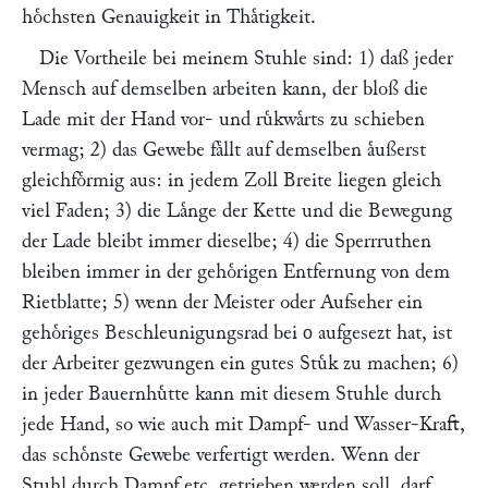
hoͤchsten Genauigkeit in Thaͤtigkeit.
Die Vortheile bei meinem Stuhle sind: 1) daß jeder
Mensch auf demselben arbeiten kann, der bloß die
Lade mit der Hand vor- und ruͤkwaͤrts zu schieben
vermag; 2) das Gewebe faͤllt auf demselben aͤußerst
gleichfoͤrmig aus: in jedem Zoll Breite liegen gleich
viel Faden; 3) die Laͤnge der Kette und die Bewegung
der Lade bleibt immer dieselbe; 4) die Sperrruthen
bleiben immer in der gehoͤrigen Entfernung von dem
Rietblatte; 5) wenn der Meister oder Aufseher ein
gehoͤriges Beschleunigungsrad bei
aufgesezt hat, ist
o
der Arbeiter gezwungen ein gutes Stuͤk zu machen; 6)
in jeder Bauernhuͤtte kann mit diesem Stuhle durch
jede Hand, so wie auch mit Dampf- und Wasser-Kraft,
das schoͤnste Gewebe verfertigt werden. Wenn der
Stuhl durch Dampf etc. getrieben werden soll, darf