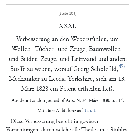
XXXI.
Verbesserung an den Weberstuͤhlen, um
Wollen- Tuͤcher- und Zeuge, Baumwollen-
und Seiden-Zeuge, und Leinwand und andere
89)
Stoffe zu weben, worauf
Georg Scholefild
,
Mechaniker zu
Leeds
, Yorkshire, sich am
13.
Maͤrz 1828
ein Patent ertheilen ließ.
Aus dem
London Journal of Arts
. N. 24. Maͤrz. 1830. S. 314.
Mit einer Abbildung auf
Tab. II
.
Diese Verbesserung besteht in gewissen
Vorrichtungen, durch welche alle Theile eines Stuhles