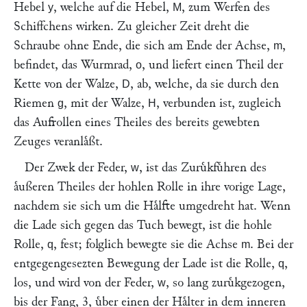
Hebel
, welche auf die Hebel,
, zum Werfen des
y
M
Schiffchens wirken. Zu gleicher Zeit dreht die
Schraube ohne Ende, die sich am Ende der Achse,
,
m
befindet, das Wurmrad,
, und liefert einen Theil der
o
Kette von der Walze,
, ab, welche, da sie durch den
D
Riemen
, mit der Walze,
, verbunden ist, zugleich
g
H
das Aufrollen eines Theiles des bereits gewebten
Zeuges veranlaͤßt.
Der Zwek der Feder,
, ist das Zuruͤkfuͤhren des
w
aͤußeren Theiles der hohlen Rolle in ihre vorige Lage,
nachdem sie sich um die Haͤlfte umgedreht hat. Wenn
die Lade sich gegen das Tuch bewegt, ist die hohle
Rolle,
, fest; folglich bewegte sie die Achse
. Bei der
q
m
entgegengesezten Bewegung der Lade ist die Rolle,
,
q
los, und wird von der Feder,
, so lang zuruͤkgezogen,
w
bis der Fang, 3, uͤber einen der Haͤlter in dem inneren