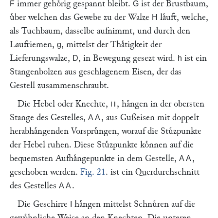
immer gehoͤrig gespannt bleibt.
ist der Brustbaum,
F
G
uͤber welchen das Gewebe zu der Walze
laͤuft, welche,
H
als Tuchbaum, dasselbe aufnimmt, und durch den
Laufriemen,
, mittelst der Thaͤtigkeit der
g
Lieferungswalze,
, in Bewegung gesezt wird.
ist ein
D
h
Stangenbolzen aus geschlagenem Eisen, der das
Gestell zusammenschraubt.
Die Hebel oder Knechte,
, haͤngen in der obersten
ii
Stange des Gestelles,
, aus Gußeisen mit doppelt
AA
herabhaͤngenden Vorspruͤngen, worauf die Stuͤzpunkte
der Hebel ruhen. Diese Stuͤzpunkte koͤnnen auf die
bequemsten Aufhaͤngepunkte in dem Gestelle,
,
AA
geschoben werden.
Fig. 21
. ist ein Querdurchschnitt
des Gestelles
.
AA
Die Geschirre
haͤngen mittelst Schnuͤren auf die
I
gewoͤhnliche Weise an den Knechten. Die unteren