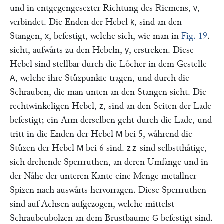
und in entgegengesezter Richtung des Riemens,
,
v
verbindet. Die Enden der Hebel
, sind an den
k
Stangen,
, befestigt, welche sich, wie man in
Fig. 19
.
x
sieht, aufwaͤrts zu den Hebeln,
, erstreken. Diese
y
Hebel sind stellbar durch die Loͤcher in dem Gestelle
, welche ihre Stuͤzpunkte tragen, und durch die
A
Schrauben, die man unten an den Stangen sieht. Die
rechtwinkeligen Hebel,
, sind an den Seiten der Lade
z
befestigt; ein Arm derselben geht durch die Lade, und
tritt in die Enden der Hebel
bei 5, waͤhrend die
M
Stuͤzen der Hebel
bei 6 sind.
sind selbstthaͤtige,
M
zz
sich drehende Sperrruthen, an deren Umfange und in
der Naͤhe der unteren Kante eine Menge metallner
Spizen nach auswaͤrts hervorragen. Diese Sperrruthen
sind auf Achsen aufgezogen, welche mittelst
Schraubeubolzen an dem Brustbaume
befestigt sind.
G