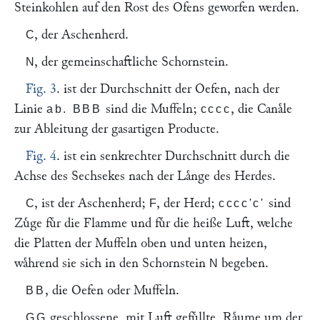
Steinkohlen auf den Rost des Ofens geworfen werden.
, der Aschenherd.
C
, der gemeinschaftliche Schornstein.
N
Fig. 3
. ist der Durchschnitt der Oefen, nach der
Linie
sind die Muffeln;
, die Canaͤle
ab. BBB
cccc
zur Ableitung der gasartigen Producte.
Fig. 4
. ist ein senkrechter Durchschnitt durch die
Achse des Sechsekes nach der Laͤnge des Herdes.
, ist der Aschenherd;
, der Herd;
sind
C
F
cccc'c'
Zuͤge fuͤr die Flamme und fuͤr die heiße Luft, welche
die Platten der Muffeln oben und unten heizen,
waͤhrend sie sich in den Schornstein
begeben.
N
, die Oefen oder Muffeln.
BB
geschlossene, mit Luft gefuͤllte, Raͤume um der
GG