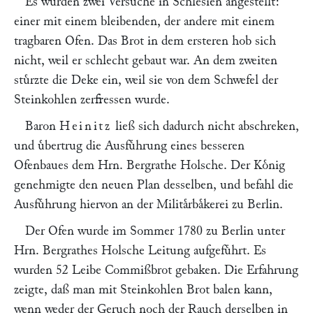
Es wurden zwei Versuche in Schlesien angestellt:
einer mit einem bleibenden, der andere mit einem
tragbaren Ofen. Das Brot in dem ersteren hob sich
nicht, weil er schlecht gebaut war. An dem zweiten
stuͤrzte die Deke ein, weil sie von dem Schwefel der
Steinkohlen zerfressen wurde.
Baron
Heinitz
ließ sich dadurch nicht abschreken,
und uͤbertrug die Ausfuͤhrung eines besseren
Ofenbaues dem Hrn.
Bergrathe Holsche
. Der Koͤnig
genehmigte den neuen Plan desselben, und befahl die
Ausfuͤhrung hiervon an der Militaͤrbaͤkerei zu Berlin.
Der Ofen wurde im Sommer 1780 zu Berlin unter
Hrn.
Bergrathes Holsche
Leitung aufgefuͤhrt. Es
wurden 52 Leibe Commißbrot gebaken. Die Erfahrung
zeigte, daß man mit Steinkohlen Brot balen kann,
wenn weder der Geruch noch der Rauch derselben in