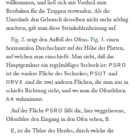
vollkommen, und ließ sich mit Vortheil zum
Brotbaken fuͤr die Truppen verwenden. Als die
Umstaͤnde den Gebrauch desselben nicht mehr noͤthig
machten, gab man diese Steinkohlenheizung auf.
Fig. 2
. zeigt den Aufriß des Ofens.
Fig. 3
. einen
horizontalen Durchschnitt auf der Hoͤhe der Platten,
auf welchen man einschießt. Man sieht, daß das
Hauptgemaͤuer ein regelmaͤßiges Sechsek ist:
PSRO
ist die vordere Flaͤche des Sechsekes;
und
PSUT
sind die zwei anderen Flaͤchen, die man nur in
ORVX
schiefer Richtung sieht, und wo man die Ofenthuͤren
wahrnimmt.
AA
Auf der Flaͤche
laͤßt die, hier weggelassene,
PSRO
Ofenthuͤre den Eingang in den Ofen sehen,
.
B
, ist die Thuͤre des Herdes, durch welche die
E