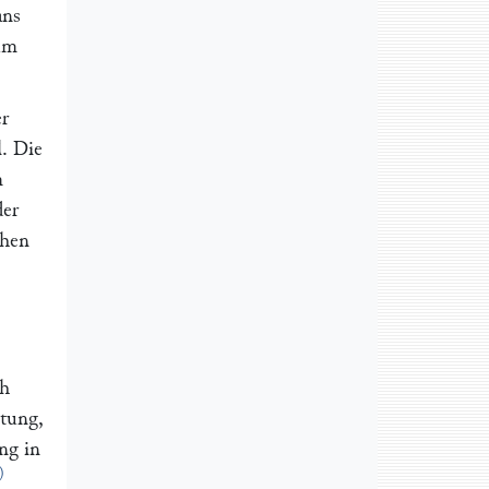
ans
zum
er
. Die
m
der
ehen
ch
htung,
ng in
)