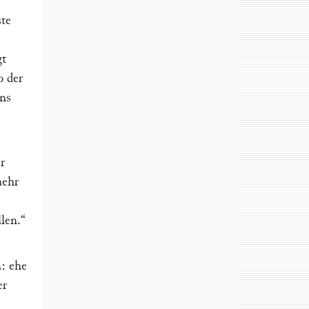
ste
gt
o der
ns
r
mehr
llen.“
: ehe
er