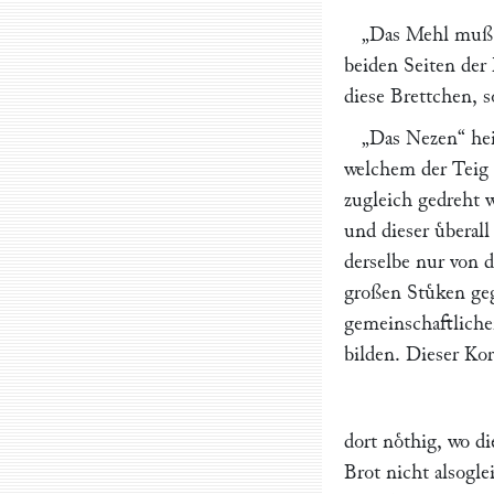
„Das Mehl muß m
beiden Seiten der 
diese Brettchen, 
„Das Nezen“
hei
welchem der Teig 
zugleich gedreht w
und dieser uͤbera
derselbe nur von
großen Stuͤken ge
gemeinschaftlich
bilden. Dieser Kor
dort noͤthig, wo d
Brot nicht alsogl