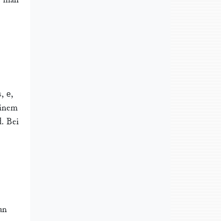
s,
,
e
einem
d. Bei
an