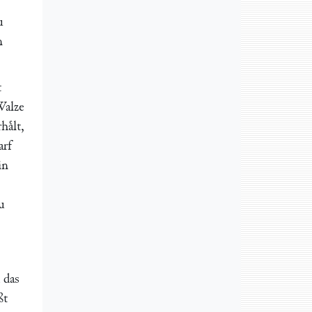
u
n
t
Walze
aͤlt,
arf
in
u
 das
ßt