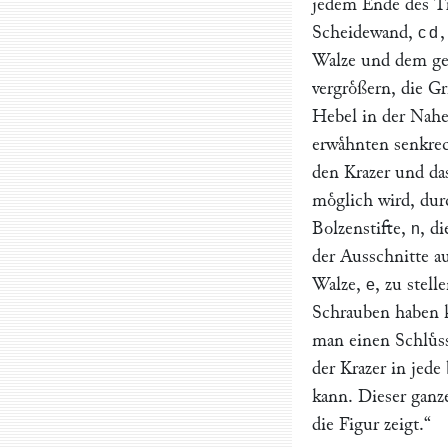
jedem Ende des Tr
Scheidewand,
cd
Walze und dem gek
vergroͤßern, die Gr
Hebel in der Nahe
erwaͤhnten senkre
den Krazer und da
moͤglich wird, dur
Bolzenstifte,
, d
n
der Ausschnitte a
Walze,
, zu stel
e
Schrauben haben k
man einen Schluͤs
der Krazer in jede
kann. Dieser ganze
die Figur zeigt.“