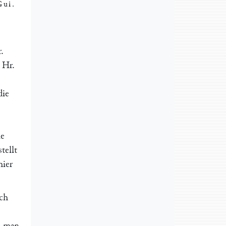
Gui
.
.
 Hr.
die
ne
tellt
hier
ach
ie man