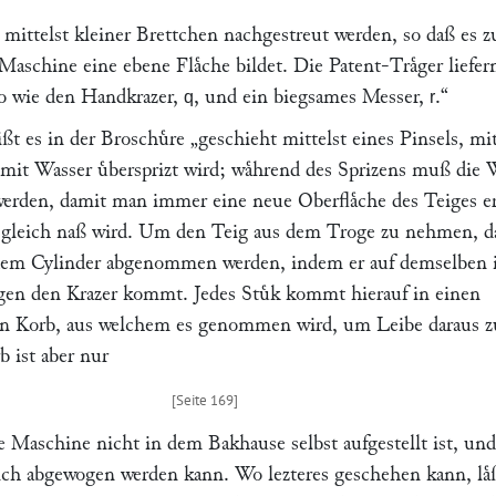
ittelst kleiner Brettchen nachgestreut werden, so daß es z
Maschine eine ebene Flaͤche bildet. Die Patent-Traͤger liefer
so wie den Handkrazer,
, und ein biegsames Messer,
.“
q
r
ßt es in der Broschuͤre
„geschieht mittelst eines Pinsels, mi
mit Wasser uͤbersprizt wird; waͤhrend des Sprizens muß die 
erden, damit man immer eine neue Oberflaͤche des Teiges erh
ll gleich naß wird. Um den Teig aus dem Troge zu nehmen, d
 dem Cylinder abgenommen werden, indem er auf demselben 
gen den Krazer kommt. Jedes Stuͤk kommt hierauf in einen
en Korb, aus welchem es genommen wird, um Leibe daraus z
b ist aber nur
ie Maschine nicht in dem Bakhause selbst aufgestellt ist, und
eich abgewogen werden kann. Wo lezteres geschehen kann, laͤ