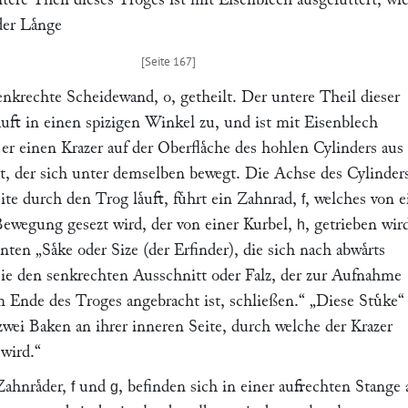
der Laͤnge
enkrechte Scheidewand, o, getheilt. Der untere Theil dieser
laͤuft in einen spizigen Winkel zu, und ist mit Eisenblech
er einen Krazer auf der Oberflaͤche des hohlen Cylinders aus
et, der sich unter demselben bewegt. Die Achse des Cylinder
ite durch den Trog laͤuft, fuͤhrt ein Zahnrad,
, welches von 
f
Bewegung gesezt wird, der von einer Kurbel,
, getrieben wir
h
nnten
„Saͤke oder Size (der Erfinder), die sich nach abwaͤrts
 sie den senkrechten Ausschnitt oder Falz, der zur Aufnahme
m Ende des Troges angebracht ist, schließen.“
„Diese Stuͤke“
 zwei Baken an ihrer inneren Seite, durch welche der Krazer
 wird.“
Zahnraͤder,
und
, befinden sich in einer aufrechten Stange 
f
g