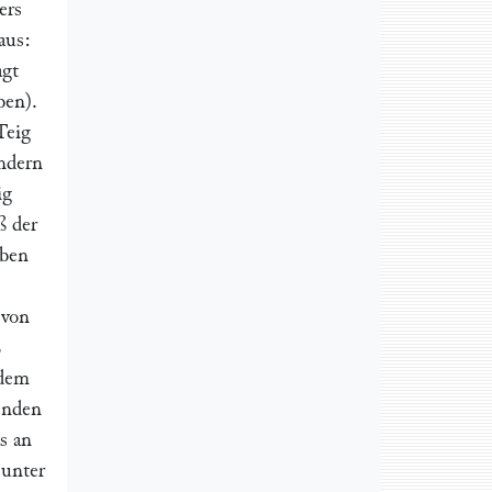
ers
aus:
agt
ben).
Teig
ͤndern
ig
ß der
lben
 von
ß
 dem
genden
s an
 unter