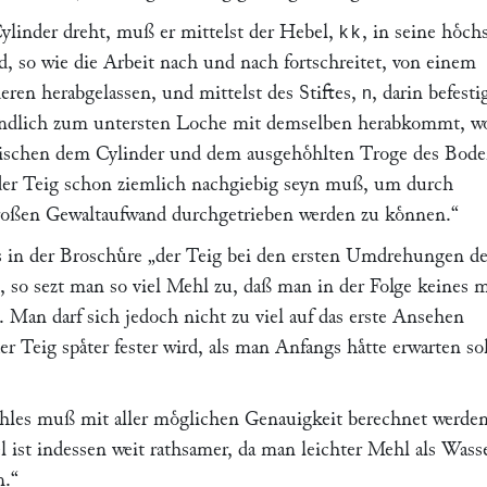
linder dreht, muß er mittelst der Hebel,
, in seine hoͤch
kk
, so wie die Arbeit nach und nach fortschreitet, von einem
ren herabgelassen, und mittelst des Stiftes,
, darin befesti
n
endlich zum untersten Loche mit demselben herabkommt, w
schen dem Cylinder und dem ausgehoͤhlten Troge des Bode
o der Teig schon ziemlich nachgiebig seyn muß, um durch
oßen Gewaltaufwand durchgetrieben werden zu koͤnnen.“
 in der Broschuͤre
„der Teig bei den ersten Umdrehungen de
, so sezt man so viel Mehl zu, daß man in der Folge keines 
 Man darf sich jedoch nicht zu viel auf das erste Ansehen
r Teig spaͤter fester wird, als man Anfangs haͤtte erwarten so
es muß mit aller moͤglichen Genauigkeit berechnet werden
el ist indessen weit rathsamer, da man leichter Mehl als Wass
n.“