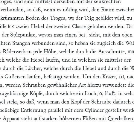
oges, und sind mittelst derselben mit der senkrechten
, verbunden, so daß, wenn es noͤthig wird, den Raum zwische
ruͤmmten Boden des Troges, wo der Teig gebildet wird, zu
iffe
zweier Hebel der zweiten Classe gehoben werden. Da 
kk
 der Stuͤzpunkte, wovon man einen bei
sieht, mit den oben
I
chten Stangen verbunden sind, so heben sie zugleich die Wal
s Raͤderwerk in jede Hoͤhe, welche durch die Ausschnitte,
m
ch welche die Hebel laufen, und in welchen sie mittelst der
ie durch die Loͤcher, welche durch die Hebel und durch die 
us Gußeisen laufen, befestigt werden. Um den Krazer,
, na
cd
len, werden Schrauben gewoͤhnlicher Art hierzu verwendet: di
ugelfoͤrmige Koͤpfe, durch welche ein Loch,
, laͤuft, in wel
o
sel stekt, so daß, wenn man den Kopf der Schraube dadurch d
 beliebige Entfernung parallel mit dem Cylinder gestellt wer
 Apparat steht auf starken hoͤlzernen Fuͤßen mit Querbalken