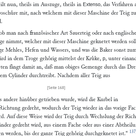
ilt nun, theils im Auszuge, theils in
das Verfahren 
Extenso,
roschuͤre mit, nach welchem mit dieser Maschine der Teig 
d.
, ob man nach franzoͤsischer Art Sauerteig oder nach englisch
e nimmt, welcher mit dieser Maschine geknetet werden soll
ge Mehles, Hefen und Wassers, und was die Baker sonst zu
rd in dem Troge gehoͤrig mittelst der Kruͤke,
, unter einan
p
ten faͤngt damit an, daß man obiges Gemenge durch das Dr
dem Cylinder durchtreibt. Nachdem aller Teig aus
 andere hinuͤber getrieben wurde, wird die Kurbel in
Richtung gedreht, wodurch der Teig wieder in das vorige Fa
ird. Auf diese Weise wird der Teig durch Wechslung der Ric
linder gedreht wird, aus einem Fache oder aus einer Abtheilu
137
en werden, bis der ganze Teig gehoͤrig durchgeknetet ist.“