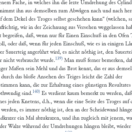
enem Fache, in welches ihn die lezte Umdrehung des Cylind
d nimmt ihn aus demselben zum Abwaͤgen nach und nach her
auf dem Dekel des Troges selbst geschehen kann“
(welchen, s
frichtig, wir in der Zeichnung aus Versehen weggelassen ha
cht begreifen, daß, wenn nur fuͤr Einen Einschuß in den Ofen 
ll, oder daß, wenn fuͤr jeden Einschuß, wie es in einigen La
ner Sauerteig angeruͤhrt wird, es nicht noͤthig ist, den Sauerte
139)
r nicht verbraucht wurde.
Man muß ferner bemerken, da
niger Maßen sein Mehl und das Brot kennt, das er aus demse
 durch das bloße Ansehen des Teiges leicht die Zahl der
mmen kann, die zur Erhaltung eines guͤnstigen Resultates
140)
othwendig sind.
Es verdient kaum bemerkt zu werden, da
nes jeden Knetens, d.h., wenn die eine Seite des Troges auf
u werden, es immer noͤthig ist, den an der Scheidewand haͤn
krazer ein Mal abzukrazen, und ihn zugleich mit jenem, wa
er Walze waͤhrend der Umdrehungen haͤngen bleibt, wieder