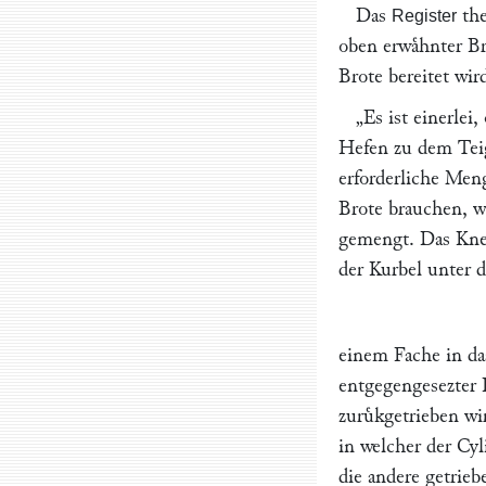
Das
the
Register
oben erwaͤhnter B
Brote bereitet wir
„Es ist einerlei
Hefen zu dem Teig
erforderliche Men
Brote brauchen, wi
gemengt. Das Kne
der Kurbel unter 
einem Fache in das
entgegengesezter 
zuruͤkgetrieben w
in welcher der Cy
die andere getrieb