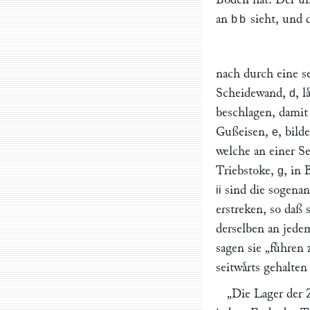
an
sieht, und 
bb
nach durch eine s
Scheidewand,
, 
d
beschlagen, damit 
Gußeisen,
, bild
e
welche an einer Se
Triebstoke,
, in 
g
sind die sogena
ii
erstreken, so daß
derselben an jede
sagen sie
„fuͤhren
seitwaͤrts gehalten
„Die Lager der 