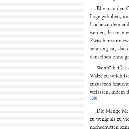
„Ehe man den Cy
Lage gehoben, und
Loche zu dem ande
werden, bis man 
Zwischenraum zwi
sehr eng ist, als
denselben ohne gr
„Wenn“
heißt es
Walze zu weich ist
zuzusezen braucht.
verlassen, indem de
138)
„Die Menge Mehl
zu wenig als zu vi
nachschuͤtten kan