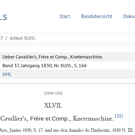
Start
Bandübersicht
Doku
37
Artikel XLVII.
Ueber Cavallier's, Frère et Comp., Knetemaschine.
Band 37, Jahrgang 1830, Nr. XLVII., S. 166
XML
XLVII.
135)
r
Cavallier
's,
., Knetemaschine.
Frère et Comp
Arts
, Junius 1830, S. 17.
und aus den
Annales de l'Industrie
, 1830 N. III.