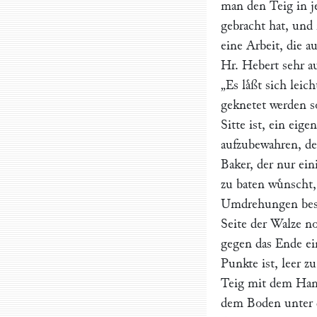
man den Teig in j
gebracht hat, un
eine Arbeit, die 
Hr.
Hebert
sehr au
„Es laͤßt sich lei
geknetet werden so
Sitte ist, ein eige
aufzubewahren, de
Baker, der nur ei
zu baten wuͤnscht,
Umdrehungen besti
Seite der Walze n
gegen das Ende ei
Punkte ist, leer z
Teig mit dem Hand
dem Boden unter d