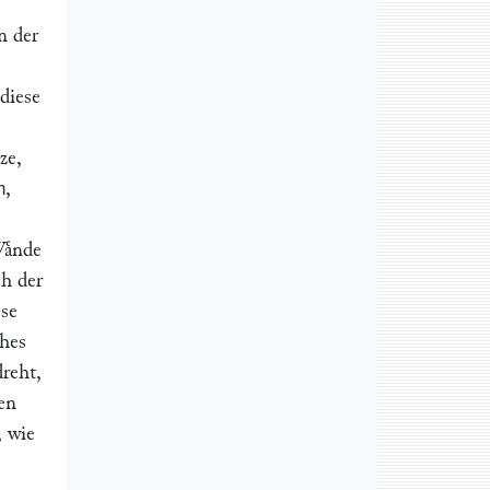
n der
diese
ze,
,
m
Waͤnde
ch der
ese
ches
reht,
den
, wie