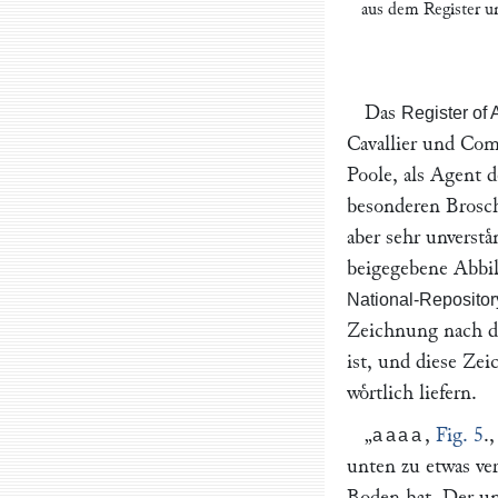
aus dem
Register
un
Das
Register of 
Cavallier
und Comp.
Poole
, als Agent 
besonderen Broschu
aber sehr unversta
beigegebene Abbil
National-Repositor
Zeichnung nach d
ist, und diese Zei
woͤrtlich liefern.
„
,
Fig. 5
.
aaaa
unten zu etwas ve
Boden hat. Der unt