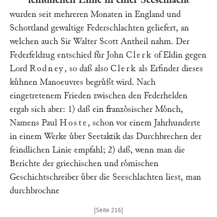
wurden seit mehreren Monaten in England und
Schottland gewaltige Federschlachten geliefert, an
welchen auch Sir
Walter Scott
Antheil nahm. Der
Federfeldzug entschied fuͤr John
Clerk
of Eldin gegen
Lord
Rodney
, so daß also
Clerk
als Erfinder dieses
kuͤhnen Manoeuvres begruͤßt wird. Nach
eingetretenem Frieden zwischen den Federhelden
ergab sich aber: 1) daß ein franzoͤsischer Moͤnch,
Namens Paul
Hoste
, schon vor einem Jahrhunderte
in einem Werke uͤber Seetaktik das Durchbrechen der
feindlichen Linie empfahl; 2) daß, wenn man die
Berichte der griechischen und roͤmischen
Geschichtschreiber uͤber die Seeschlachten liest, man
durchbrochne