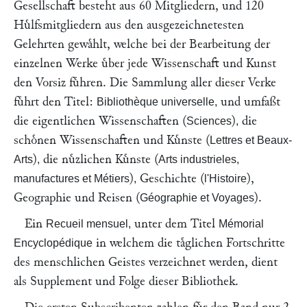
Gesellschaft besteht aus 60 Mitgliedern, und 120
Huͤlfsmitgliedern aus den ausgezeichnetesten
Gelehrten gewaͤhlt, welche bei der Bearbeitung der
einzelnen Werke uͤber jede Wissenschaft und Kunst
den Vorsiz fuͤhren. Die Sammlung aller dieser Verke
fuͤhrt den Titel:
und umfaßt
Bibliothèque universelle,
die eigentlichen Wissenschaften (
)
die
Sciences
,
schoͤnen Wissenschaften und Kuͤnste (
Lettres et Beaux-
)
die nuͤzlichen Kuͤnste (
Arts
,
Arts industrieles,
)
Geschichte (
),
manufactures et Métiers
,
l'Histoire
Geographie und Reisen (
).
Géographie et Voyages
Ein
unter dem Titel
Recueil mensuel,
Mémorial
in welchem die taͤglichen Fortschritte
Encyclopédique
des menschlichen Geistes verzeichnet werden, dient
als Supplement und Folge dieser Bibliothek.