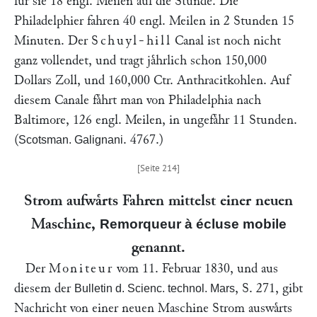
fuͤr sie 18 engl. Meilen auf die Stunde. Die
Philadelphier fahren 40 engl. Meilen in 2 Stunden 15
Minuten. Der
Schuyl-hill
Canal ist noch nicht
ganz vollendet, und tragt jaͤhrlich schon 150,000
Dollars Zoll, und 160,000 Ctr. Anthracitkohlen. Auf
diesem Canale faͤhrt man von Philadelphia nach
Baltimore, 126 engl. Meilen, in ungefaͤhr 11 Stunden.
(
. 4767.)
Scotsman. Galignani
Strom aufwaͤrts Fahren mittelst einer neuen
Maschine,
Remorqueur à écluse mobile
genannt.
Der
Moniteur
vom 11. Februar 1830, und aus
diesem der
, S. 271, gibt
Bulletin d. Scienc. technol. Mars
Nachricht von einer neuen Maschine Strom auswaͤrts