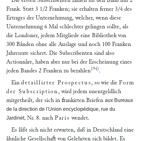
Die ersten Subscribenten zahlen fuͤr den Band nur 2
Frank. Statt 3 1/2 Franken; sie erhalten ferner 3/4 des
Ertrages der Unternehmung, welcher, wenn diese
Unternehmung 6 Mal schlechter gelingen sollte, als
die Londoner, jedem Mitgliede eine Bibliothek von
300 Baͤnden ohne alle Auslage und noch 100 Franken
Jahresrate sichert. Die Subscribenten sind also
Actionnaͤre, haben aber nur bei der Erscheinung eines
194)
jeden Bandes 2 Franken zu bezahlen
.
Ein
detaillirter Prospectus
, so wie die
Form
der Subscription
, wird jedem unentgeldlich
mitgetheilt, der sich in frankirten Briefen
aux Bureaux
de la direction de l'Union encyclopédique, rue du
Nr. 8. nach
Paris
wendet.
Jardinet,
Es laͤßt sich nicht erwarten, daß in Deutschland eine
aͤhnliche Gesellschaft von Gelehrten sich bildet. Es