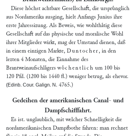
Diese hoͤchst achtbare Gesellschaft, die urspruͤnglich
aus Nordamerika ausging, hielt Anfangs Junius ihre
erste Jahressizung. Als Beweis, wie wohlthaͤtig diese
Gesellschaft auf das physische und moralische Wohl
ihrer Mitglieder wirkt, mag der Umstand dienen, daß
in einem einzigen Markte,
Duntocher
, in den
lezten 4 Monaten, die Einnahme des
Brantweinaufschlaͤgers
woͤchentlich
um 100 bis
120 Pfd. (1200 bis 1440 fl.) weniger betrug, als ehevor.
. 4765.)
(Edinb. Cour. Galign. N
Gedeihen der amerikanischen Canal- und
Dampfschifffahrt.
Es ist. unglaublich, mit welcher Schnelligkeit die
nordamerikanischen Dampfbothe fahren: man rechnet