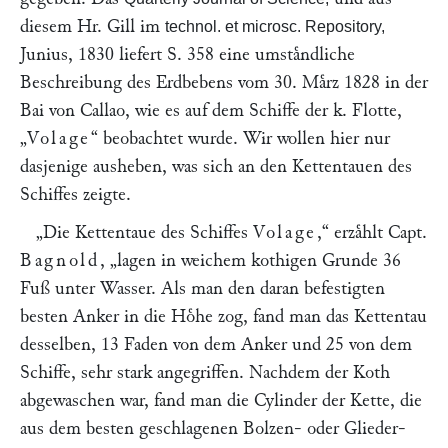
diesem Hr.
Gill
im
technol. et microsc. Repository,
Junius, 1830 liefert S. 358 eine umstaͤndliche
Beschreibung des Erdbebens vom 30. Maͤrz 1828 in der
Bai von Callao, wie es auf dem Schiffe der k. Flotte,
„
Volage
“
beobachtet wurde. Wir wollen hier nur
dasjenige ausheben, was sich an den Kettentauen des
Schiffes zeigte.
„Die Kettentaue des Schiffes
Volage
,“
erzaͤhlt Capt.
Bagnold
,
„lagen in weichem kothigen Grunde 36
Fuß unter Wasser. Als man den daran befestigten
besten Anker in die Hoͤhe zog, fand man das Kettentau
desselben, 13 Faden von dem Anker und 25 von dem
Schiffe, sehr stark angegriffen. Nachdem der Koth
abgewaschen war, fand man die Cylinder der Kette, die
aus dem besten geschlagenen Bolzen- oder Glieder-