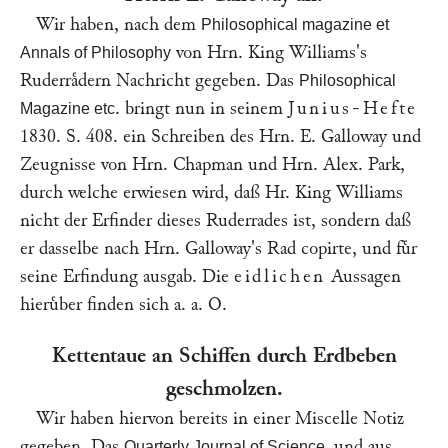
Wir haben, nach dem
Philosophical magazine et
von Hrn.
King Williams
's
Annals of Philosophy
Ruderraͤdern Nachricht gegeben. Das
Philosophical
. bringt nun in seinem
Junius-Hefte
Magazine etc
1830. S. 408. ein Schreiben des Hrn.
E. Galloway
und
Zeugnisse von Hrn.
Chapman
und Hrn.
Alex. Park
,
durch welche erwiesen wird, daß Hr.
King Williams
nicht der Erfinder dieses Ruderrades ist, sondern daß
er dasselbe nach Hrn.
Galloway
's Rad copirte, und fuͤr
seine Erfindung ausgab. Die
eidlichen
Aussagen
hieruͤber finden sich a. a. O.
Kettentaue an Schiffen durch Erdbeben
geschmolzen.
Wir haben hiervon bereits in einer Miscelle Notiz
gegeben. Das
und aus
Quarterly Journal of Science,