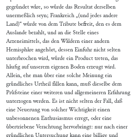
gegruͤndet waͤre, so wuͤrde das Resultat derselben
unermeßlich seyn; Frankreich
„(und jedes andere
Land)“
wuͤrde von dem Tribute befreit, den es dem
Auslande bezahlt, und an die Stelle eines
Arzeneimittels, das den Waͤldern einer andern
Hemisphaͤre angehoͤrt, dessen Einfuhr nicht selten
unterbrochen wird, wuͤrde ein Product treten, das
haͤufig auf unserem eigenen Boden erzeugt wird.
Allein, ehe man uͤber eine solche Meinung ein
gruͤndliches Urtheil faͤllen kann, muß dieselbe dem
Pruͤfsteine einer weiteren und allgemeineren Erfahrung
unterzogen werden. Es ist nicht selten der Fall, daß
eine Neuerung von solcher Wichtigkeit einen
unbesonnenen Enthusiasmus erregt, oder eine
uͤbertriebene Verachtung hervorbringt: nur nach einer
gruͤndlichen Untersuchung kann eine billige und