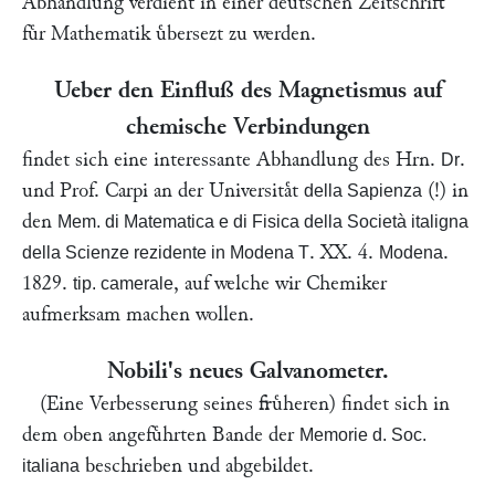
Abhandlung verdient in einer deutschen Zeitschrift
fuͤr Mathematik uͤbersezt zu werden.
Ueber den Einfluß des Magnetismus auf
chemische Verbindungen
findet sich eine interessante Abhandlung des Hrn.
.
Dr
und Prof.
Carpi
an der Universitaͤt
(!) in
della Sapienza
den
Mem. di Matematica e di Fisica della Società italigna
. XX. 4.
.
della Scienze rezidente in Modena T
Modena
1829.
, auf welche wir Chemiker
tip. camerale
aufmerksam machen wollen.
Nobili
's neues Galvanometer.
(Eine Verbesserung seines fruͤheren) findet sich in
dem oben angefuͤhrten Bande der
Memorie d. Soc.
beschrieben und abgebildet.
italiana