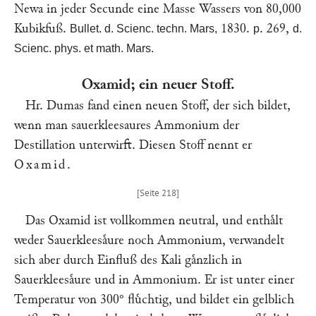
Newa in jeder Secunde eine Masse Wassers von 80,000
Kubikfuß.
1830.
. 269,
Bullet. d. Scienc. techn. Mars,
p
d.
Scienc. phys. et math. Mars.
Oxamid; ein neuer Stoff.
Hr.
Dumas
fand einen neuen Stoff, der sich bildet,
wenn man sauerkleesaures Ammonium der
Destillation unterwirft. Diesen Stoff nennt er
Oxamid
.
Das Oxamid ist vollkommen neutral, und enthaͤlt
weder Sauerkleesaͤure noch Ammonium, verwandelt
sich aber durch Einfluß des Kali gaͤnzlich in
Sauerkleesaͤure und in Ammonium. Er ist unter einer
Temperatur von 300° fluͤchtig, und bildet ein gelblich