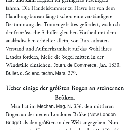
hat, und kann folglich fuͤr geringeres Frachtgeld
fahren. Die Handelskammer zu Havre hat von dem
Handlungsbureau laͤngst schon eine verstaͤndigere
Bestimmung des Tonnengehaltes gefordert, wodurch
der franzoͤsische Schiffer gleichen Vortheil mit dem
auslaͤndischen erhielte: allein, von Bureaukraten
Verstand und Aufmerksamkeit auf das Wohl ihres
Landes fordern, hieße die Segel mitten in der
Windstille einziehen.
. Jan. 1830.
Journ. de Commerce
279.
Bullet. d. Scienc. techn. Mars.
Ueber einige der groͤßten Bogen an steinernen
Bruͤken.
Man hat im
. 356. den mittleren
Mechan. Mag. N
Bogen an der neuen Londoner Bruͤke (
New London
) als den groͤßten in der Welt angegeben. Nun
Bridge