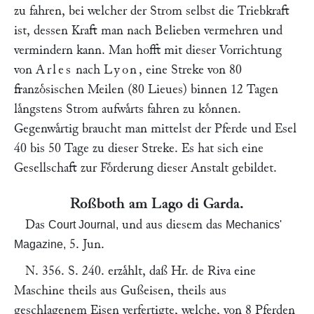
zu fahren, bei welcher der Strom selbst die Triebkraft
ist, dessen Kraft man nach Belieben vermehren und
vermindern kann. Man hofft mit dieser Vorrichtung
von
Arles
nach
Lyon
, eine Streke von 80
franzoͤsischen Meilen (80 Lieues) binnen 12 Tagen
laͤngstens Strom aufwaͤrts fahren zu koͤnnen.
Gegenwaͤrtig braucht man mittelst der Pferde und Esel
40 bis 50 Tage zu dieser Streke. Es hat sich eine
Gesellschaft zur Foͤrderung dieser Anstalt gebildet.
Roßboth am Lago di Garda.
Das
und aus diesem das
Court Journal,
Mechanics'
5. Jun.
Magazine,
N. 356. S. 240. erzaͤhlt, daß Hr.
de Riva
eine
Maschine theils aus Gußeisen, theils aus
geschlagenem Eisen verfertigte, welche, von 8 Pferden