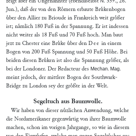
zeigt aber ein Ungenannter (ebendaselbst
359., 26.
N.
Jun.), daß der von den Roͤmern erbaute Bruͤkenbogen
uͤber den Allier zu Brioude in Frankreich weit groͤßer
ist; naͤmlich 180 Fuß in der Spannung. Er ist indessen
nicht weiter als 18 Fuß und 70 Fuß hoch. Man baut
jezt zu Chester eine Bruͤke uͤber den
Dee
in einem
Bogen von 200 Fuß Spannung und 50 Fuß Hoͤhe. Bei
beiden diesen Bruͤken ist also die Spannung groͤßer, als
bei der Londoner. Der Redacteur des
Mechan. Mag.
meint jedoch, der mittlere Bogen der Southwark-
Bridge zu London sey der groͤßte in der Welt.
Segeltuch aus Baumwolle.
Wir haben von dieser nuͤzlichen Anwendung, welche
die Nordamerikaner gegenwaͤrtig von ihrer Baumwolle
machen, schon im vorigen Jahrgange, so wie in diesem
von den Einwuͤrfen, welche man gegen Segeltuͤcher aus