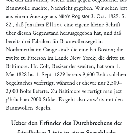
Baumwolle machte, Nachricht gegeben. Wir sehen jezt
aus einem Auszuge aus
3. Oct. 1829. S.
Nile's Register
82., daß Jonathan
Elliot
eine eigene kleine Schrift
uͤber diesen Gegenstand herausgegeben hat, und daß
bereits drei Fabriken fuͤr Baumvollensegel in
Nordamerika im Gange sind: die eine bei Boston; die
zweite zu Paterson im Lande New-Yorck; die dritte zu
Baltimore. Hr.
Colt
, Besizer der zweiten, hat vom 1.
Mai 1828 bis 1. Sept. 1829 bereits 9,600 Bolts solchen
Segeltuches verfertigt, waͤhrend er ehevor nur 2,500–
3,000 Bolts lieferte. Zu Baltimore verfertigt man jezt
jaͤhrlich an 2000 Stuͤke. Es geht also vorwaͤrts mit den
Baumwollen-Segeln.
Ueber den Erfinder des Durchbrechens der
feindlichen Linie in einer Seeschlacht