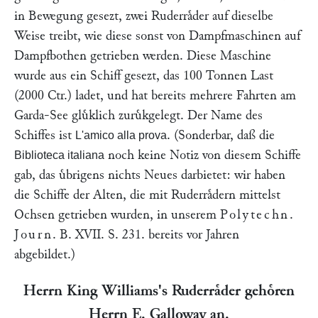
in Bewegung gesezt, zwei Ruderraͤder auf dieselbe
Weise treibt, wie diese sonst von Dampfmaschinen auf
Dampfbothen getrieben werden. Diese Maschine
wurde aus ein Schiff gesezt, das 100 Tonnen Last
(2000 Ctr.) ladet, und hat bereits mehrere Fahrten am
Garda-See gluͤklich zuruͤkgelegt. Der Name des
Schiffes ist
. (Sonderbar, daß die
L'amico alla prova
noch keine Notiz von diesem Schiffe
Biblioteca italiana
gab, das uͤbrigens nichts Neues darbietet: wir haben
die Schiffe der Alten, die mit Ruderraͤdern mittelst
Ochsen getrieben wurden, in unserem
Polytechn.
Journ
.
B. XVII. S. 231
. bereits vor Jahren
abgebildet.)
Herrn
King Williams
's Ruderraͤder gehoͤren
Herrn
E. Galloway
an.