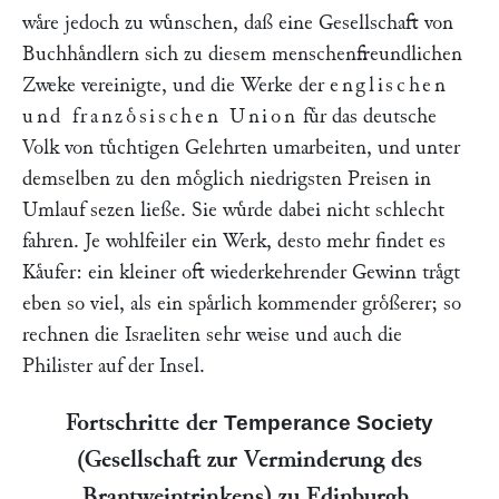
waͤre jedoch zu wuͤnschen, daß eine Gesellschaft von
Buchhaͤndlern sich zu diesem menschenfreundlichen
Zweke vereinigte, und die Werke der
englischen
und franzoͤsischen Union
fuͤr das deutsche
Volk von tuͤchtigen Gelehrten umarbeiten, und unter
demselben zu den moͤglich niedrigsten Preisen in
Umlauf sezen ließe. Sie wuͤrde dabei nicht schlecht
fahren. Je wohlfeiler ein Werk, desto mehr findet es
Kaͤufer: ein kleiner oft wiederkehrender Gewinn traͤgt
eben so viel, als ein spaͤrlich kommender groͤßerer; so
rechnen die Israeliten sehr weise und auch die
Philister auf der Insel.
Fortschritte der
Temperance Society
(Gesellschaft zur Verminderung des
Brantweintrinkens) zu Edinburgh.