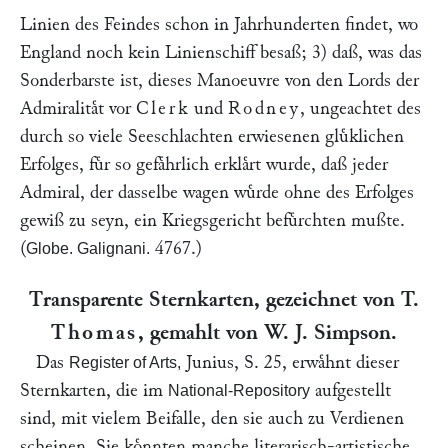
Linien des Feindes schon in Jahrhunderten findet, wo
England noch kein Linienschiff besaß; 3) daß, was das
Sonderbarste ist, dieses Manoeuvre von den Lords der
Admiralitaͤt vor
Clerk
und
Rodney
, ungeachtet des
durch so viele Seeschlachten erwiesenen gluͤklichen
Erfolges, fuͤr so gefaͤhrlich erklaͤrt wurde, daß jeder
Admiral, der dasselbe wagen wuͤrde ohne des Erfolges
gewiß zu seyn, ein Kriegsgericht befuͤrchten mußte.
(
4767.)
Globe. Galignani.
Transparente Sternkarten, gezeichnet von T.
Thomas
, gemahlt von W. J. Simpson.
Das
Junius, S. 25, erwaͤhnt dieser
Register of Arts,
Sternkarten, die im
aufgestellt
National-Repository
sind, mit vielem Beifalle, den sie auch zu Verdienen
scheinen. Sie koͤnnten manche literarisch-artistische