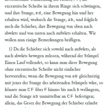
excentrische Scheibe in ihrem Ringe sich schwingen,
und ihre Stange,
, eine Bewegung hin und her
ed
erhalten wird, wodurch die Stange,
, und folglich
ab
auch die Schieber, ihre Bewegung von oben nach
abwaͤrts und von unten nach aufwaͤrts erhalten. Wir
wollen nun einige Bemerkungen beifuͤgen.
1) Da die Schieber sich sowohl nach aufwaͤrts, als
nach abwaͤrts bewegen muͤssen, waͤhrend der Staͤmpel
Einen Lauf vollendet, so kann man diese Bewegung
ohne excentrische Scheibe nicht einfacher
hervorrufen; wenn die Bewegung von
gleichzeitig
ab
mit jener der Stange des arbeitenden Staͤmpels waͤre, so
koͤnnte man
uͤber
hinaus bis nach
verlaͤngern,
CF
F
b
und die Stange
unmittelbar an
befestigen;
ab
CF
allein, das Gesez der Bewegung der Schieber erlaubt