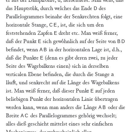
er aus der Dampfroͤhre,
, herbeifließt. Man weiß, daß
d
das Hauptstuͤk, durch welches das Ende
des
D
Parallelogrammes beinahe der Senkrechten folgt, eine
horizontale Stange,
, ist, die sich um den
CE
feststehenden Zapfen
dreht etc. Man weiß ferner,
E
daß der Punkt
sich gewoͤhnlich auf der Seite von
E
BD
befindet, wenn
in der horizontalen Lage ist, d.h.,
AB
daß die Punkte
(denn es gibt deren zwei, zu jeder
E
Seite des Wagebalkens einen) sich in derselben
verticalen Ebene befinden, die durch die Stange
a
laͤuft, und senkrecht auf die Laͤnge des Wagebalkens
ist. Man weiß ferner, daß dieser Punkt
auf jeden
E
beliebigen Punkt der horizontalen Linie uͤbertragen
werden kann, wenn man anders die Laͤnge
oder die
AB
Breite
des Parallelogrammes gehoͤrig wechselt;
AC
alles dieß geschieht mittelst eines sehr einfachen