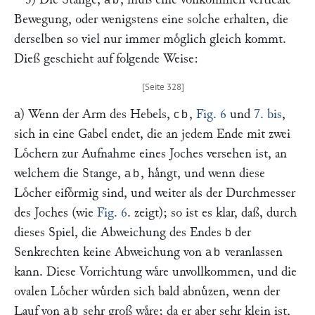
Bewegung, oder wenigstens eine solche erhalten, die
derselben so viel nur immer moͤglich gleich kommt.
Dieß geschieht auf folgende Weise:
) Wenn der Arm des Hebels,
,
Fig. 6
und
7. bis
,
a
cb
sich in eine Gabel endet, die an jedem Ende mit zwei
Loͤchern zur Aufnahme eines Joches versehen ist, an
welchem die Stange,
, haͤngt, und wenn diese
ab
Loͤcher eifoͤrmig sind, und weiter als der Durchmesser
des Joches (wie
Fig. 6
. zeigt); so ist es klar, daß, durch
dieses Spiel, die Abweichung des Endes
der
b
Senkrechten keine Abweichung von
veranlassen
ab
kann. Diese Vorrichtung waͤre unvollkommen, und die
ovalen Loͤcher wuͤrden sich bald abnuͤzen, wenn der
Lauf von
sehr groß waͤre; da er aber sehr klein ist,
ab