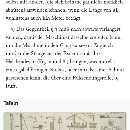
selbst mit runden (die sich beinahe gar nicht merklich
abnuͤzen) anwenden koͤnnen, wenn die Laͤnge von
ab
wenigstens auch Ein Meter betraͤgt.
4) Das Gegentheil
muß nach abwaͤrts verlaͤngert
gh
werden, damit der Maschinist dasselbe ergreifen kann,
um die Maschine in den Gang zu sezen. Zugleich
muß er die Stange aus der Excentricitaͤt ihres
Halsbandes,
(
Fig. 6
und
8
.) bringen, was mittelst
d
eines gabelfoͤrmigen Stokes, oder mittelst einer Schnur
geschehen kann, die uͤber eine Ruͤksendungsrolle,
,
p
laͤuft.
Tafeln