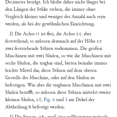
Decimeter betraͤgt. Ich bleibe daher nicht laͤnger bei
den Laͤngen der Stuͤke stehen, die immer ohne
Vergleich kleiner und weniger der Anzahl nach seyn
werden, als bei der gewoͤhnlichen Einrichtung.
2) Die Achse
ist frei, die Achse
aber
ii
cc
feststehend; es muͤssen demnach auf der Hoͤhe
cc
zwei feststehende Stuͤzen vorkommen. Die großen
Maschinen mit zwei Saͤulen, so wie die Maschinen mit
sechs Saͤulen, die tragbar sind, bieten beinahe immer
leichte Mittel dar, diese Stuͤzen auf dem oberen
Gestelle der Maschine, oder auf den Saͤulen zu
befestigen. Was aber die tragbaren Maschinen mit zwei
Saͤulen betrifft, so muͤssen diese Stuͤzen mittelst zweier
kleinen Saͤulen,
,
Fig. 6
und
3
am Dekel der
cf
Abtheilung
befestigt werden.
b
3) Die Stange,
, muß eine vollkommen verticale
ab