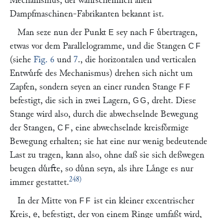
Mechanismus, der wahrscheinlich allen
Dampfmaschinen-Fabrikanten bekannt ist.
Man seze nun der Punkt
sey nach
uͤbertragen,
E
F
etwas vor dem Parallelogramme, und die Stangen
CF
(siehe
Fig. 6
und
7
., die horizontalen und verticalen
Entwuͤrfe des Mechanismus) drehen sich nicht um
Zapfen, sondern seyen an einer runden Stange
FF
befestigt, die sich in zwei Lagern,
, dreht. Diese
GG
Stange wird also, durch die abwechselnde Bewegung
der Stangen,
, eine abwechselnde kreisfoͤrmige
CF
Bewegung erhalten; sie hat eine nur wenig bedeutende
Last zu tragen, kann also, ohne daß sie sich deßwegen
beugen duͤrfte, so duͤnn seyn, als ihre Laͤnge es nur
248)
immer gestattet.
In der Mitte von
ist ein kleiner excentrischer
FF
Kreis,
, befestigt, der von einem Ringe umfaßt wird,
e