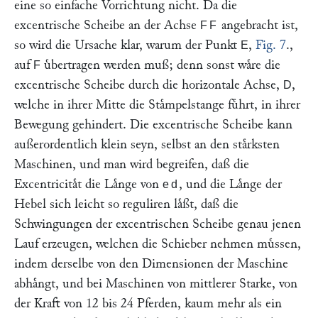
eine so einfache Vorrichtung nicht. Da die
excentrische Scheibe an der Achse
angebracht ist,
FF
so wird die Ursache klar, warum der Punkt
,
Fig. 7
.,
E
auf
uͤbertragen werden muß; denn sonst waͤre die
F
excentrische Scheibe durch die horizontale Achse,
,
D
welche in ihrer Mitte die Staͤmpelstange fuͤhrt, in ihrer
Bewegung gehindert. Die excentrische Scheibe kann
außerordentlich klein seyn, selbst an den staͤrksten
Maschinen, und man wird begreifen, daß die
Excentricitaͤt die Laͤnge von
, und die Laͤnge der
ed
Hebel sich leicht so reguliren laͤßt, daß die
Schwingungen der excentrischen Scheibe genau jenen
Lauf erzeugen, welchen die Schieber nehmen muͤssen,
indem derselbe von den Dimensionen der Maschine
abhaͤngt, und bei Maschinen von mittlerer Starke, von
der Kraft von 12 bis 24 Pferden, kaum mehr als ein