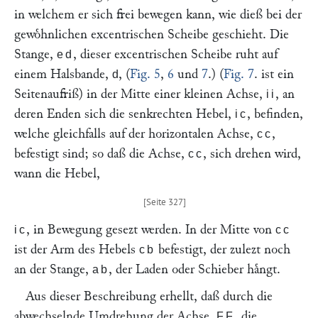
in welchem er sich frei bewegen kann, wie dieß bei der
gewoͤhnlichen excentrischen Scheibe geschieht. Die
Stange,
, dieser excentrischen Scheibe ruht auf
ed
einem Halsbande,
, (
Fig. 5
,
6
und
7
.) (
Fig. 7
. ist ein
d
Seitenaufriß) in der Mitte einer kleinen Achse,
, an
ii
deren Enden sich die senkrechten Hebel,
, befinden,
ic
welche gleichfalls auf der horizontalen Achse,
,
cc
befestigt sind; so daß die Achse,
, sich drehen wird,
cc
wann die Hebel,
, in Bewegung gesezt werden. In der Mitte von
ic
cc
ist der Arm des Hebels
befestigt, der zulezt noch
cb
an der Stange,
, der Laden oder Schieber haͤngt.
ab
Aus dieser Beschreibung erhellt, daß durch die
abwechselnde Umdrehung der Achse,
, die
FF