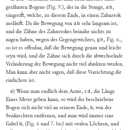
gezaͤhnten Bogens (
Fig. 9
.), der in die Stange,
,
ab
eingreift, welche, zu diesem Ende, in einen Zahnstok
auslaͤuft. Da die Bewegung von
sehr langsam ist,
ab
und die Zaͤhne des Zahnstokes beinahe nichts zu
nagen haben, wegen des Gegengewichtes,
,
Fig. 6
.,
gh
so ist es offenbar, daß die Bewegung genau und leicht
seyn wird, und die Zahne sich durch die abwechselnde
Veraͤnderung der Bewegung nicht viel abnuͤzen werden.
Man kann aber nicht sagen, daß diese Vorrichtung die
einfachste ist.
) Wenn man endlich dem Arme,
, die Laͤnge
e
cd
Eines Meter geben kann, so wird der beschriebene
Bogen sich nicht viel an seinem Ende,
, von der
b
Senkrechten entfernen, und man wird immer eine
Gabel
, (
Fig. 6
und
7. bis
) mit ovalen Loͤchern, und
b