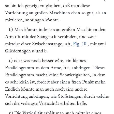
so bin ich geneigt zu glauben, daß man diese
Vorrichtung an großen Maschinen eben so gut, als an
mittleren, anbringen koͤnnte.
) Man koͤnnte indessen an großen Maschinen den
b
Arm
mit der Stange
verbinden, und zwar
cb
ab
mittelst einer Zwischenstange,
,
Fig. 10
., mit zwei
ab
Gliederungen
und
.
a
b
) oder was noch besser waͤre, ein kleines
c
Parallelogramm an dem Arme,
, anbringen. Dieses
bc
Parallelogramm macht keine Schwierigkeiten, in dem
es sehr klein ist, fordert aber einen fixen Punkt mehr.
Endlich koͤnnte man auch noch eine andere
Vorrichtung anbringen, wie Stoßstangen, durch welche
sich die verlangte Verticalitaͤt erhalten ließe.
) Die Verticalitaͤt erhaͤlt man auch mittelst eines
d