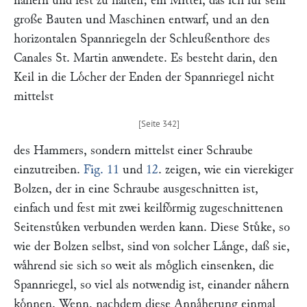
naͤhern und fest zu halten; ein Mittel, das ich fuͤr sehr
große Bauten und Maschinen entwarf, und an den
horizontalen Spannriegeln der Schleußenthore des
Canales St. Martin anwendete. Es besteht darin, den
Keil in die Loͤcher der Enden der Spannriegel nicht
mittelst
des Hammers, sondern mittelst einer Schraube
einzutreiben.
Fig. 11
und
12
. zeigen, wie ein vierekiger
Bolzen, der in eine Schraube ausgeschnitten ist,
einfach und fest mit zwei keilfoͤrmig zugeschnittenen
Seitenstuͤken verbunden werden kann. Diese Stuͤke, so
wie der Bolzen selbst, sind von solcher Laͤnge, daß sie,
waͤhrend sie sich so weit als moͤglich einsenken, die
Spannriegel, so viel als notwendig ist, einander naͤhern
koͤnnen. Wenn, nachdem diese Annaͤherung einmal