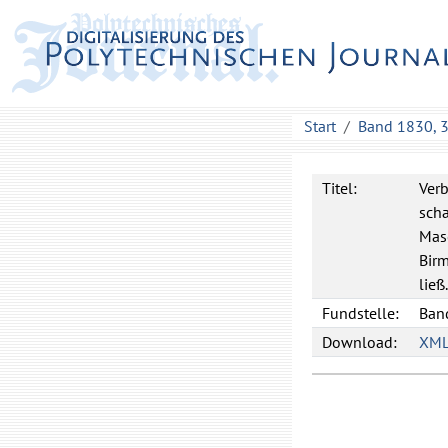
Start
Band 1830, 
Titel:
Ver
scha
Mas
Birm
ließ.
Fundstelle:
Band
Download:
XM