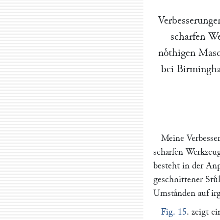
Verbesserunge
scharfen We
noͤthigen Mas
bei
Birmingh
Meine Verbesser
scharfen Werkzeug
besteht in der Anp
geschnittener Stuͤ
Umstaͤnden auf irg
Fig. 15
. zeigt e