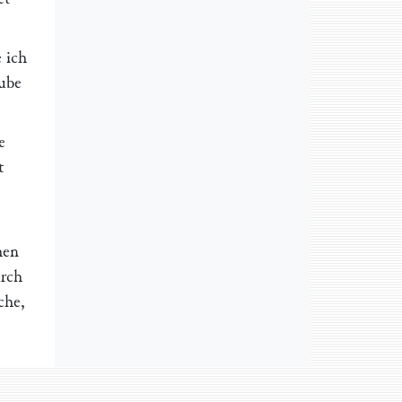
 ich
aube
e
t
hen
urch
ͤche,