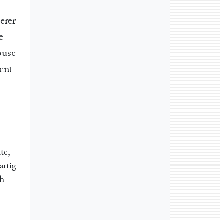
erer
e
ouse
ent
te,
artig
ch