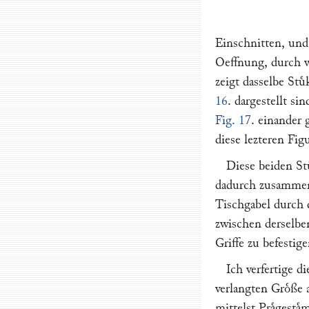
Einschnitten, und
Oeffnung, durch we
zeigt dasselbe Stuͤ
16
. dargestellt si
Fig. 17
. einander 
diese lezteren Fig
Diese beiden St
dadurch zusammen
Tischgabel durch d
zwischen derselbe
Griffe zu befestig
Ich verfertige d
verlangten Groͤße 
mittelst Praͤgestaͤ