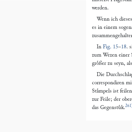
werden.
Wenn ich dieses
es in einem sogen
zusammengehalten
In
Fig. 15
–
18
. 
zum Wezen einer S
groͤßer zu seyn, a
Die Durchschlag-
correspondiren mi
Staͤmpels ist feil
zur Feile; der ober
261
das Gegenstuͤk.