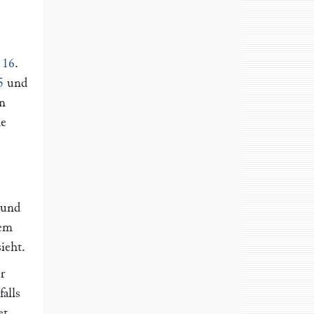
 16
.
5
und
in
de
 und
rem
sieht.
r
alls
et