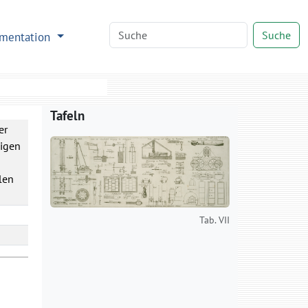
Suche
mentation
Tafeln
er
higen
len
Tab. VII