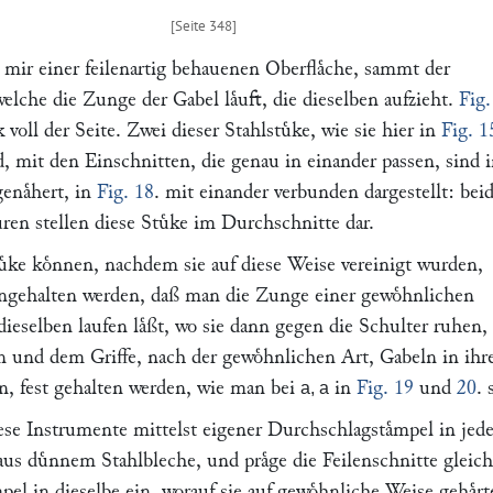
 mir einer feilenartig behauenen Oberflaͤche, sammt der
lche die Zunge der Gabel laͤuft, die dieselben aufzieht.
Fig.
k voll der Seite. Zwei dieser Stahlstuͤke, wie sie hier in
Fig. 1
nd, mit den Einschnitten, die genau in einander passen, sind 
genaͤhert, in
Fig. 18
. mit einander verbunden dargestellt: bei
uren stellen diese Stuͤke im Durchschnitte dar.
uͤke koͤnnen, nachdem sie auf diese Weise vereinigt wurden,
gehalten werden, daß man die Zunge einer gewoͤhnlichen
ieselben laufen laͤßt, wo sie dann gegen die Schulter ruhen,
n und dem Griffe, nach der gewoͤhnlichen Art, Gabeln in ih
en, fest gehalten werden, wie man bei
in
Fig. 19
und
20
. 
a, a
iese Instrumente mittelst eigener Durchschlagstaͤmpel in jede
aus duͤnnem Stahlbleche, und praͤge die Feilenschnitte gleichf
mpel in dieselbe ein, worauf sie auf gewoͤhnliche Weise gehaͤrt