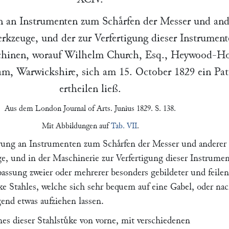
n an Instrumenten zum Schaͤrfen der Messer und and
rkzeuge, und der zur Verfertigung dieser Instrument
chinen, worauf
Wilhelm Church
, Esq., Heywood-H
am
, Warwickshire, sich am
15. October 1829
ein Pat
ertheilen ließ.
Aus dem
London Journal of Arts. Junius
1829. S. 138.
Mit Abbildungen auf
Tab. VII
.
ung an Instrumenten zum Schaͤrfen der Messer und anderer
e, und in der Maschinerie zur Verfertigung dieser Instrumen
assung zweier oder mehrerer besonders gebildeter und feilen
ke Stahles, welche sich sehr bequem auf eine Gabel, oder na
end etwas aufziehen lassen.
ines dieser Stahlstuͤke von vorne, mit verschiedenen