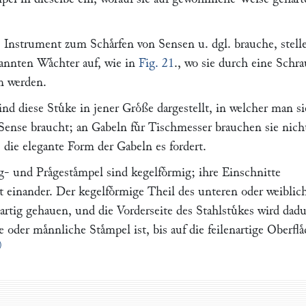
 Instrument zum Schaͤrfen von Sensen u. dgl. brauche, stelle
annten Waͤchter auf, wie in
Fig. 21
., wo sie durch eine Schr
 werden.
sind diese Stuͤke in jener Groͤße dargestellt, in welcher man si
ense braucht; an Gabeln fuͤr Tischmesser brauchen sie nich
ls die elegante Form der Gabeln es fordert.
 und Praͤgestaͤmpel sind kegelfoͤrmig; ihre Einschnitte
t einander. Der kegelfoͤrmige Theil des unteren oder weiblic
enartig gehauen, und die Vorderseite des Stahlstuͤkes wird dad
e oder maͤnnliche Staͤmpel ist, bis auf die feilenartige Oberfla
)