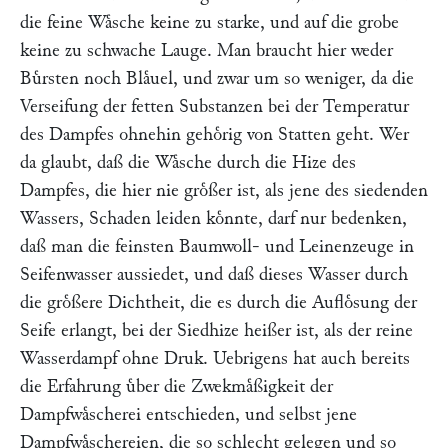
die feine Waͤsche keine zu starke, und auf die grobe
keine zu schwache Lauge. Man braucht hier weder
Buͤrsten noch Blaͤuel, und zwar um so weniger, da die
Verseifung der fetten Substanzen bei der Temperatur
des Dampfes ohnehin gehoͤrig von Statten geht. Wer
da glaubt, daß die Waͤsche durch die Hize des
Dampfes, die hier nie groͤßer ist, als jene des siedenden
Wassers, Schaden leiden koͤnnte, darf nur bedenken,
daß man die feinsten Baumwoll- und Leinenzeuge in
Seifenwasser aussiedet, und daß dieses Wasser durch
die groͤßere Dichtheit, die es durch die Aufloͤsung der
Seife erlangt, bei der Siedhize heißer ist, als der reine
Wasserdampf ohne Druk. Uebrigens hat auch bereits
die Erfahrung uͤber die Zwekmaͤßigkeit der
Dampfwaͤscherei entschieden, und selbst jene
Dampfwaͤschereien, die so schlecht gelegen und so