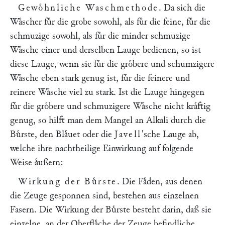
Gewoͤhnliche Waschmethode
. Da sich die
Waͤscher fuͤr die grobe sowohl, als fuͤr die feine, fuͤr die
schmuzige sowohl, als fuͤr die minder schmuzige
Waͤsche einer und derselben Lauge bedienen, so ist
diese Lauge, wenn sie fuͤr die groͤbere und schumzigere
Waͤsche eben stark genug ist, fuͤr die feinere und
reinere Waͤsche viel zu stark. Ist die Lauge hingegen
fuͤr die groͤbere und schmuzigere Waͤsche nicht kraͤftig
genug, so hilft man dem Mangel an Alkali durch die
Buͤrste, den Blaͤuet oder die
Javell
'sche Lauge ab,
welche ihre nachtheilige Einwirkung auf folgende
Weise aͤußern:
Wirkung der Buͤrste
. Die Faͤden, aus denen
die Zeuge gesponnen sind, bestehen aus einzelnen
Fasern. Die Wirkung der Buͤrste besteht darin, daß sie
einzelne, an der Oberflaͤche der Zeuge befindliche