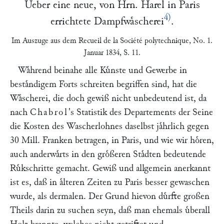
Ueber eine neue, von Hrn.
Harel
in
Paris
4)
errichtete Dampfwaͤscherei
.
Im Auszuge aus dem
Recueil de la Société polytechnique
, No. 1.
Januar 1834, S. 11.
Waͤhrend beinahe alle Kuͤnste und Gewerbe in
bestaͤndigem Forts schreiten begriffen sind, hat die
Waͤscherei, die doch gewiß nicht unbedeutend ist, da
nach
Chabrol
's Statistik des Departements der Seine
die Kosten des Wascherlohnes daselbst jaͤhrlich gegen
30 Mill. Franken betragen, in Paris, und wie wir hoͤren,
auch anderwaͤrts in den groͤßeren Staͤdten bedeutende
Ruͤkschritte gemacht. Gewiß und allgemein anerkannt
ist es, daß in aͤlteren Zeiten zu Paris besser gewaschen
wurde, als dermalen. Der Grund hievon duͤrfte großen
Theils darin zu suchen seyn, daß man ehemals uͤberall