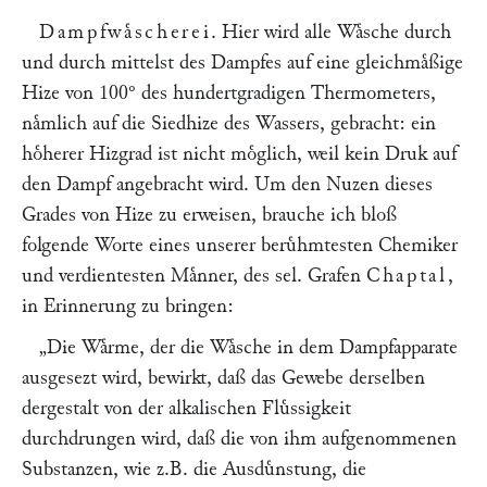
Dampfwaͤscherei
. Hier wird alle Waͤsche durch
und durch mittelst des Dampfes auf eine gleichmaͤßige
Hize von 100° des hundertgradigen Thermometers,
naͤmlich auf die Siedhize des Wassers, gebracht: ein
hoͤherer Hizgrad ist nicht moͤglich, weil kein Druk auf
den Dampf angebracht wird. Um den Nuzen dieses
Grades von Hize zu erweisen, brauche ich bloß
folgende Worte eines unserer beruͤhmtesten Chemiker
und verdientesten Maͤnner, des sel. Grafen
Chaptal
,
in Erinnerung zu bringen:
„Die Waͤrme, der die Waͤsche in dem Dampfapparate
ausgesezt wird, bewirkt, daß das Gewebe derselben
dergestalt von der alkalischen Fluͤssigkeit
durchdrungen wird, daß die von ihm aufgenommenen
Substanzen, wie z.B. die Ausduͤnstung, die