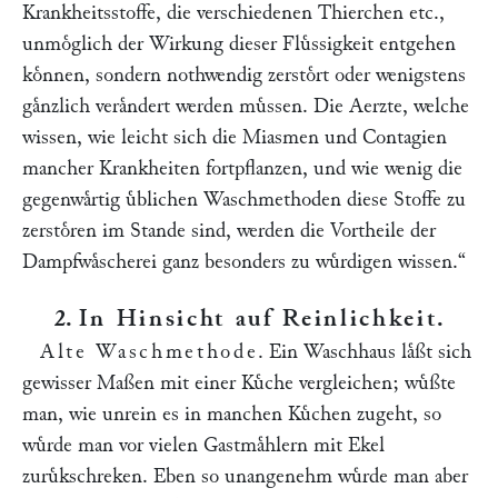
Krankheitsstoffe, die verschiedenen Thierchen etc.,
unmoͤglich der Wirkung dieser Fluͤssigkeit entgehen
koͤnnen, sondern nothwendig zerstoͤrt oder wenigstens
gaͤnzlich veraͤndert werden muͤssen. Die Aerzte, welche
wissen, wie leicht sich die Miasmen und Contagien
mancher Krankheiten fortpflanzen, und wie wenig die
gegenwaͤrtig uͤblichen Waschmethoden diese Stoffe zu
zerstoͤren im Stande sind, werden die Vortheile der
Dampfwaͤscherei ganz besonders zu wuͤrdigen wissen.“
2.
In Hinsicht auf Reinlichkeit
.
Alte Waschmethode
. Ein Waschhaus laͤßt sich
gewisser Maßen mit einer Kuͤche vergleichen; wuͤßte
man, wie unrein es in manchen Kuͤchen zugeht, so
wuͤrde man vor vielen Gastmaͤhlern mit Ekel
zuruͤkschreken. Eben so unangenehm wuͤrde man aber