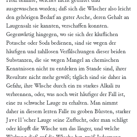
Holz brannte, welches nicht getriftet und
ausgewaschen worden; daß sich die Waͤscher also leicht
den gehoͤrigen Bedarf an guter Asche, deren Gehalt an
Laugensalz sie kannten, verschaffen konnten.
Gegenwaͤrtig hingegen, wo sie sich der kaͤuflichen
Potasche oder Soda bedienen, sind sie wegen der
haͤufigen und zahllosen Verfaͤlschungen dieser beiden
Substanzen, die sie wegen Mangel an chemischen
Kenntnissen nicht zu entdeken im Stande sind, ihrer
Resultate nicht mehr gewiß; taͤglich sind sie daher in
Gefahr, ihre Waͤsche durch ein zu starkes Alkali zu
verbrennen, oder, was noch weit haͤufiger der Fall ist,
eine zu schwache Lauge zu erhalten. Man nimmt
daher in diesem lezten Falle zu groben Buͤrsten, starker
Javell
'scher Lauge seine Zuflucht, oder man schlaͤgt
oder klopft die Waͤsche um das laͤnger, und welche