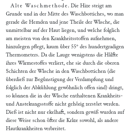
Alte Waschmethode
. Die Hize steigt am
Grunde und in der Mitte des Waschbottiches, wo man
gerade die Hemden und jene Theile der Waͤsche, die
unmittelbar auf der Haut liegen, und welche folglich
am meisten von den Krankheitsstoffen aufnehmen,
hinzulegen pflegt, kaum uͤber 55° des hundertgradigen
Thermometers. Da die Lauge wenigstens die Haͤlfte
ihres Waͤrmestoffes verliert, ehe sie durch die oberen
Schichten der Waͤsche in den Waschbottichen (die
uͤberdieß zur Beguͤnstigung der Verdampfung und
folglich der Abkuͤhlung gewoͤhnlich offen sind) dringt,
so koͤnnen die in der Waͤsche enthaltenen Krankheits-
und Anstekungsstoffe nicht gehoͤrig zerstoͤrt werden.
Dieß ist nicht nur ekelhaft, sondern gewiß wurden auf
diese Weise schon oͤfter die Kraͤze sowohl, als andere
Hautkrankheiten verbreitet.