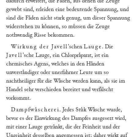
dadurch erweitert, die Faͤden, aus denen die Zeuge
gewebt sind, erleiden eine bedeutende Spannung, und
sind die Faͤden nicht stark genug, um dieser Spannung
widerstehen zu koͤnnen, so muͤssen die Zeuge
nothwendig Risse bekommen.
Wirkung der Javell
'schen
Lauge
. Die
Javell
'sche Lauge, ein Chlorpraͤparat, ist ein
chemisches Agens, welches in den Haͤnden
unverstaͤndiger oder unerfahrner Leute um so
nachtheiliger fuͤr die Waͤsche werden kann, als sie im
Handel sehr verschieden bereitet und verfaͤlscht
vorkommt.
Dampfwaͤscherei
. Jedes Stuͤk Waͤsche wurde,
bevor es der Einwirkung des Dampfes ausgesezt wird,
mit einer Lauge getraͤnkt, die der Feinheit und der
Unreinheit desselben angemessen ist; daher wirkt auf