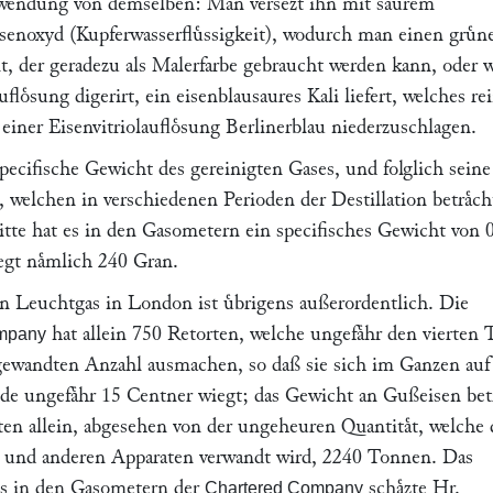
wendung von demselben: Man versezt ihn mit saurem
senoxyd (Kupferwasserfluͤssigkeit), wodurch man einen gruͤn
lt, der geradezu als Malerfarbe gebraucht werden kann, oder
loͤsung digerirt, ein eisenblausaures Kali liefert, welches re
einer Eisenvitriolaufloͤsung Berlinerblau niederzuschlagen.
specifische Gewicht des gereinigten Gases, und folglich seine
elchen in verschiedenen Perioden der Destillation betraͤch
tte hat es in den Gasometern ein specifisches Gewicht von 
egt naͤmlich 240 Gran.
n Leuchtgas in London ist uͤbrigens außerordentlich. Die
hat allein 750 Retorten, welche ungefaͤhr den vierten 
mpany
ewandten Anzahl ausmachen, so daß sie sich im Ganzen auf
de ungefaͤhr 15 Centner wiegt; das Gewicht an Gußeisen betr
ten allein, abgesehen von der ungeheuren Quantitaͤt, welche
n und anderen Apparaten verwandt wird, 2240 Tonnen. Das
s in den Gasometern der
schaͤzte Hr.
Chartered Company