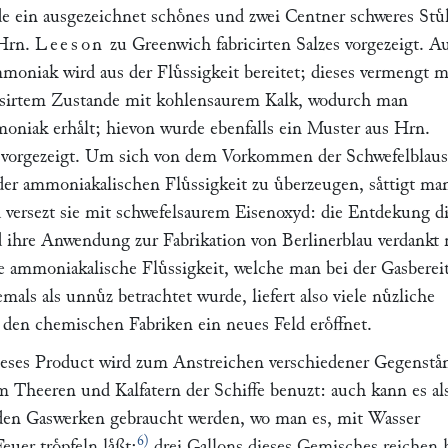
e ein ausgezeichnet schoͤnes und zwei Centner schweres Stuͤ
 Hrn.
Leeson
zu Greenwich fabricirten Salzes vorgezeigt. A
moniak wird aus der Fluͤssigkeit bereitet; dieses vermengt 
isirtem Zustande mit kohlensaurem Kalk, wodurch man
niak erhaͤlt; hievon wurde ebenfalls ein Muster aus Hrn.
k vorgezeigt. Um sich von dem Vorkommen der Schwefelblausa
der ammoniakalischen Fluͤssigkeit zu uͤberzeugen, saͤttigt man
d versezt sie mit schwefelsaurem Eisenoxyd: die Entdekung d
ihre Anwendung zur Fabrikation von Berlinerblau verdankt
 ammoniakalische Fluͤssigkeit, welche man bei der Gasberei
emals als unnuͤz betrachtet wurde, liefert also viele nuͤzliche
 den chemischen Fabriken ein neues Feld eroͤffnet.
ieses Product wird zum Anstreichen verschiedener Gegenstaͤ
m Theeren und Kalfatern der Schiffe benuzt: auch kann es al
den Gaswerken gebraucht werden, wo man es, mit Wasser
6)
euer troͤpfeln laͤßt;
drei Gallons dieses Gemisches reichen 