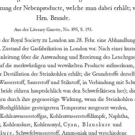
zung der Nebenproducte, welche man dabei erhaͤlt; 
Hrn.
Brande
.
Aus der
Literary Gazette
, No. 895, S. 193.
s der
Royal Society
zu
London
am 28. Febr. eine Abhandlung
n Zustand der Gasfabrikation in London vor. Nach einer kurz
inleitung uͤber die Anwendung und Bereitung des Leuchtgas
auf die merkwuͤrdigen und verwikelten Producte aufmerksam,
 Destillation der Steinkohlen erhaͤlt; die Grundstoffe dersel
Wasserstoff, Sauerstoff und Stikstoff, in Verbindung mit Sch
 beide ruͤhren hauptsaͤchlich von den Schwefelkiesen her); di
en durch ihre gegenseitige Wirkung, wenn die Steinkohlen 
r Rothgluͤhhize gesteigerten Temperatur ausgesezt werden,
 Kohlenwasserstoffgas, Kohlenwasserstoffdaͤmpfe, Naphtha,
, Kohlensaͤure, Kohlenoxyd,
Cyan, Blausaͤure
und
aͤure
, Schwefelwasserstoff, Ammoniak und verschiedene