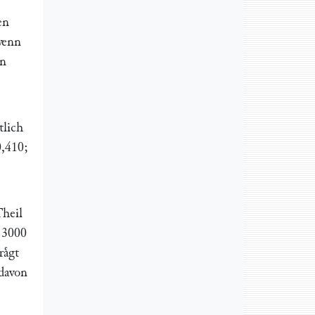
en
 wenn
in
tlich
0,410;
Theil
 3000
aͤgt
 davon