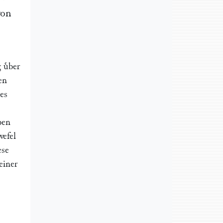
von
 uͤber
en
es
ben
wefel
ese
einer