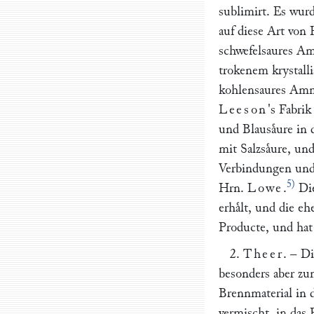
sublimirt. Es wurd
auf diese Art von
schwefelsaures Am
trokenem krystall
kohlensaures Ammo
Leeson
's Fabri
und Blausaͤure in 
mit Salzsaͤure, un
Verbindungen und 
5)
Hrn.
Lowe
.
Die
erhaͤlt, und die eh
Producte, und hat
2.
Theer
. – D
besonders aber zu
Brennmaterial in 
vermischt, in das F