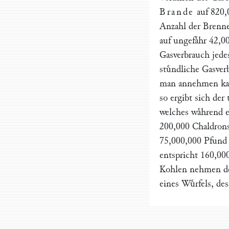
Brande
auf 820,
Anzahl der Brenne
auf ungefaͤhr 42,
Gasverbrauch jedes
stuͤndliche Gasve
man annehmen kann
so ergibt sich der
welches waͤhrend e
200,000 Chaldrons
75,000,000 Pfund 
entspricht 160,00
Kohlen nehmen de
eines Wuͤrfels, de