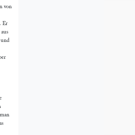
en von
. Er
 aus
r und
ber
e
n
 man
as