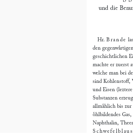
und die Benu
Hr.
Brande
la
den gegenwaͤrtige
geschichtlichen E
machte er zuerst 
welche man bei der
sind Kohlenstoff, 
und Eisen (leztere
Substanzen erzeug
allmaͤhlich bis zu
oͤhlbildendes Gas,
Naphthalin, Theer
Schwefelblaus