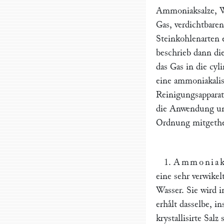
Ammoniaksalze, Wa
Gas, verdichtbare
Steinkohlenarten e
beschrieb dann di
das Gas in die cyl
eine ammoniakalisc
Reinigungsapparat
die Anwendung und
Ordnung mitgethe
1.
Ammoniaka
eine sehr verwike
Wasser. Sie wird
erhaͤlt dasselbe, i
krystallisirte Salz