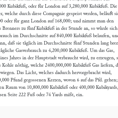
000 Kubikfuß, oder fuͤr London auf 3,280,000 Kubikfuß. Die
r, welche durch diese Compagnie gespeist werden, belaͤuft s
000 oder fuͤr ganz London auf 168,000; und nimmt man den
 Brenners zu fuͤnf Kubikfuß in der Stunde an, so wuͤrde sich
rbrauch im Durchschnitte auf 840,000 Kubikfuß belaufen, un
, daß sie taͤglich im Durchschnitte fuͤnf Stunden lang bre
 taͤgliche Gasverbrauch zu 4,200,000 Kubikfuß. Um das Gas,
ines Jahres in der Hauptstadt verbraucht wird, zu erzeugen, 
 Kohle noͤthig, welche 2400,000,000 Kubikfuß Gas liefern, d
wiegen. Das Licht, welches dadurch hervorgebracht wird,
0,000 Pfund gegossenen Kerzen, wovon 6 auf das Pfd. gehen;
n Raum von 10,800,000 Kubikfuß oder 400,000 Kubikyards,
ssen Seite 222 Fuß oder 74 Yards mißt, ein.