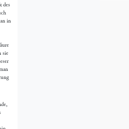
k des
uch
man in
ͤure
 sie
ieser
 man
tung
nde,
s
hin,