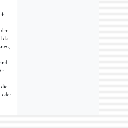
ich
 der
d da
nnen,
sind
ie
 die
 oder