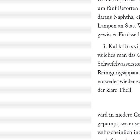
um fuͤnf Retorten 
daraus Naphtha, ein
Lampen an Statt We
gewisser Firnisse 
3.
Kalkfluͤss
welches man das G
Schwefelwasserstof
Reinigungsapparate
entweder wieder z
der klare Theil
wird in niedere Ge
gepumpt, wo er ve
wahrscheinlich in