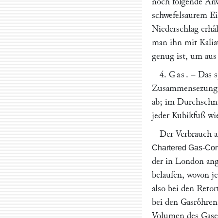
noch folgende An
schwefelsaurem Ei
Niederschlag erhaͤ
man ihn mit Kaliauf
genug ist, um aus 
4.
Gas
. – Das 
Zusammensezung, w
ab; im Durchschni
jeder Kubikfuß wi
Der Verbrauch a
Chartered Gas-Co
der in London ang
belaufen, wovon je
also bei den Retor
bei den Gasroͤhre
Volumen des Gase