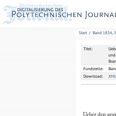
Start
Band 1834, 
Titel:
Ueb
und
Bra
Fundstelle:
Band
Download:
XM
Ueber den gege