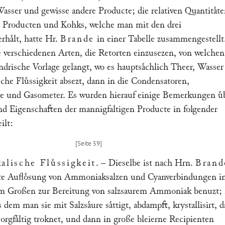
sser und gewisse andere Producte; die relativen Quantitaͤt
n Producten und Kohks, welche man mit den drei
rhaͤlt, hatte Hr.
Brande
in einer Tabelle zusammengestellt
e verschiedenen Arten, die Retorten einzusezen, von welchen
indrische Vorlage gelangt, wo es hauptsaͤchlich Theer, Wasse
he Fluͤssigkeit absezt, dann in die Condensatoren,
e und Gasometer. Es wurden hierauf einige Bemerkungen uͤ
 Eigenschaften der mannigfaltigen Producte in folgender
ilt:
lische Fluͤssigkeit
. – Dieselbe ist nach Hrn.
Brand
lte Aufloͤsung von Ammoniaksalzen und Cyanverbindungen i
 im Großen zur Bereitung von salzsaurem Ammoniak benuzt;
ns dem man sie mit Salzsaͤure saͤttigt, abdampft, krystallisirt, d
 sorgfaͤltig troknet, und dann in große bleierne Recipienten