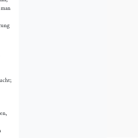
t man
itung
ucht;
den,
h