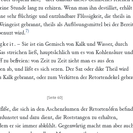
eine Stunde lang zu erhizen. Wenn man ihn destillirt, erhaͤl
e sehr fluͤchtige und entzuͤndbare Fluͤssigkeit, die theils in
ingeist gebrannt, theils als Aufloͤsungsmittel bei der Bere
7)
benuzt wird.
igkeit
. – Sie ist ein Gemisch von Kalk und Wasser, durch
as streichen ließ, hauptsaͤchlich um es von Kohlensaͤure und
f zu befreien: von Zeit zu Zeit zieht man es aus den
n ab, und laͤßt es sich sezen. Der Saz oder dike Theil wird
u Kalk gebrannt, oder zum Verkitten der Retortendekel gebra
faͤße, die sich in den Aschenraͤumen der Retortenoͤfen befin
rdunstet und dazu dient, die Roststangen zu erhalten,
dem er sie immer abkuͤhlt. Gegenwaͤrtig macht man aber auc