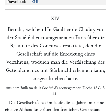
Download:
XML
XIV.
Bericht, welchen Hr.
Gaultier de Claubry
vor
der
Société d'encouragement
zu
Paris
uͤber die
Resultate des Concurses erstattete, den die
Gesellschaft auf die Entdekung eines
Verfahrens, wodurch man die Verfaͤlschung des
Getreidemehles mit Staͤrkmehl erkennen kann,
ausgeschrieben hatte.
Aus dem
Bulletin de la Société d'encouragement
. Decbr. 1833, S.
441.
Die Gesellschaft hat im kaufe dieses Jahres nur eine
einzige Abhandlung uͤber den fraglichen Gegenstand