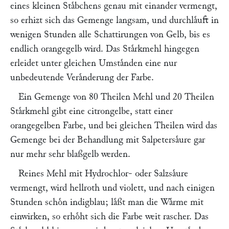
eines kleinen Staͤbchens genau mit einander vermengt,
so erhizt sich das Gemenge langsam, und durchlaͤuft in
wenigen Stunden alle Schattirungen von Gelb, bis es
endlich orangegelb wird. Das Staͤrkmehl hingegen
erleidet unter gleichen Umstaͤnden eine nur
unbedeutende Veraͤnderung der Farbe.
Ein Gemenge von 80 Theilen Mehl und 20 Theilen
Staͤrkmehl gibt eine citrongelbe, statt einer
orangegelben Farbe, und bei gleichen Theilen wird das
Gemenge bei der Behandlung mit Salpetersaͤure gar
nur mehr sehr blaßgelb werden.
Reines Mehl mit Hydrochlor- oder Salzsaͤure
vermengt, wird hellroth und violett, und nach einigen
Stunden schoͤn indigblau; laͤßt man die Waͤrme mit
einwirken, so erhoͤht sich die Farbe weit rascher. Das