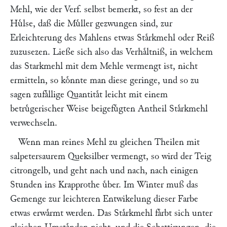
Mehl, wie der Verf. selbst bemerkt, so fest an der
Huͤlse, daß die Muͤller gezwungen sind, zur
Erleichterung des Mahlens etwas Staͤrkmehl oder Reiß
zuzusezen. Ließe sich also das Verhaͤltniß, in welchem
das Starkmehl mit dem Mehle vermengt ist, nicht
ermitteln, so koͤnnte man diese geringe, und so zu
sagen zufaͤllige Quantitaͤt leicht mit einem
betruͤgerischer Weise beigefuͤgten Antheil Staͤrkmehl
verwechseln.
Wenn man reines Mehl zu gleichen Theilen mit
salpetersaurem Queksilber vermengt, so wird der Teig
citrongelb, und geht nach und nach, nach einigen
Stunden ins Krapprothe uͤber. Im Winter muß das
Gemenge zur leichteren Entwikelung dieser Farbe
etwas erwaͤrmt werden. Das Staͤrkmehl faͤrbt sich unter