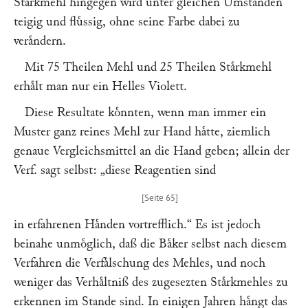
Staͤrkmehl hingegen wird unter gleichen Umstaͤnden
teigig und fluͤssig, ohne seine Farbe dabei zu
veraͤndern.
Mit 75 Theilen Mehl und 25 Theilen Staͤrkmehl
erhaͤlt man nur ein Helles Violett.
Diese Resultate koͤnnten, wenn man immer ein
Muster ganz reines Mehl zur Hand haͤtte, ziemlich
genaue Vergleichsmittel an die Hand geben; allein der
Verf. sagt selbst:
„diese Reagentien sind
in erfahrenen Haͤnden vortrefflich.“
Es ist jedoch
beinahe unmoͤglich, daß die Baͤker selbst nach diesem
Verfahren die Verfaͤlschung des Mehles, und noch
weniger das Verhaͤltniß des zugesezten Staͤrkmehles zu
erkennen im Stande sind. In einigen Jahren haͤngt das