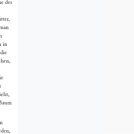
he des
tter,
 man
m
n in
 die
chen,
ie
r
ieht,
 Baum
in
rden,