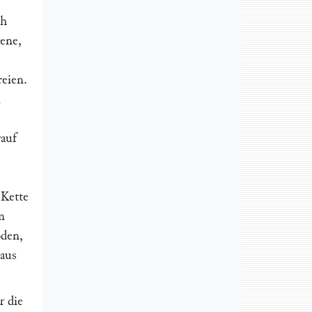
ch
lene,
reien.
n
auf
 Kette
m
oden,
 aus
r die