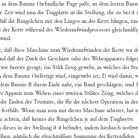
ne in dem Baume
befindliche Fuge paßt, an dem leeren Ba
I
e Zeit wird nun die Tragplatte in die Stellung, die sie bei
d
 daß die Ringelchen mit den Lingos an der Kette haͤngen, un
de der Kette waͤhrend des Wiederaufwindprocesses gleichmaͤßi
wird.
t, daß diese Maschine zum Wiederaufwinden der Kette vor 
nd daß der Zwek der Geschirre oder des Webeapparates folge
, wie bereits gesagt, ein Stuͤk Zeug gewebt, in welches der Sta
 an dem Baume
befestigt wird, eingewebt ist; 2) wird damit,
I
uf dem Baume
ihrem Ende naht, ein Band geschlagen; und 3
B
ser Apparat zum Weben eines zweiten Stuͤkes Zeug, welches d
die Enden der Trumme, die fuͤr die naͤchste Operation in der
 festhaͤlt. Wenn man nun mit dieser Maschine arbeitet, hat 
zu achten, daß keines der Ringelchen je auf dem Tragbrette
 dieses in der Stellung
befindet, indem hiedurch nothw
d
d
lben, naͤmlich die gleichmaͤßige Spannung der Kettenfaͤden