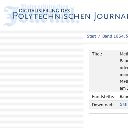
Start
Band 1834, 
Titel:
Met
Bau
oder
man 
Met
am 2
Fundstelle:
Band
Download:
XM