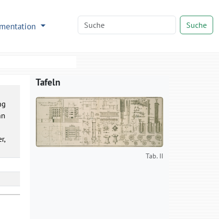
Suche
mentation
Tafeln
ng
nn
r,
Tab. II