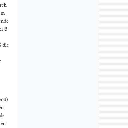
rch
dem
ende
bei
B
 die
r
e
)
eed
en
nde
ten