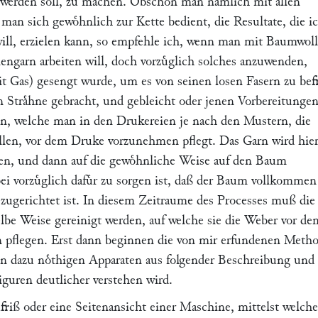
werden soll, zu machen. Obschon man naͤmlich mit allen
man sich gewoͤhnlich zur Kette bedient, die Resultate, die i
will, erzielen kann, so empfehle ich, wenn man mit Baumwol
engarn arbeiten will, doch vorzuͤglich solches anzuwenden,
it Gas) gesengt wurde, um es von seinen losen Fasern zu bef
n Straͤhne gebracht, und gebleicht oder jenen Vorbereitunge
n, welche man in den Drukereien je nach den Mustern, die
llen, vor dem Druke vorzunehmen pflegt. Das Garn wird hier
gen, und dann auf die gewoͤhnliche Weise auf den Baum
i vorzuͤglich dafuͤr zu sorgen ist, daß der Baum vollkommen
 zugerichtet ist. In diesem Zeitraume des Processes muß die
eselbe Weise gereinigt werden, auf welche sie die Weber vor de
 pflegen. Erst dann beginnen die von mir erfundenen Meth
 dazu noͤthigen Apparaten aus folgender Beschreibung und
iguren deutlicher verstehen wird.
friß oder eine Seitenansicht einer Maschine, mittelst welche