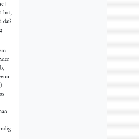
ume
I
hat,
d
d daß
g
dem
nder
b,
 wenn
)
as
man
endig