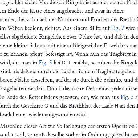
e abgebildet sieht. Von diesen Ringeln ist auf der oberen Flaͤc
dem Ende der Kette eines angebracht, und zwar in einer
nander, die sich nach der Nummer und Feinheit der Riethblaͤ
im Weben bedient, richtet. Aus einem Blike auf
Fig. 7
wird
selbst abgebildete Ringelchen zwei Oehre hat, und daß in de
e eine kleine Schnur mit einem Bleigewichte
, welches ma
E
 zu nennen pflegt, befestigt ist. Wenn nun das Tragbrett in
 wird, die man in
Fig. 5
bei
ersieht, so ruhen die Ringel
DD
sind, als daß sie durch die Loͤcher in dem Tragbrette gehen
oberen Flaͤche desselben, auf der sie durch die Schnuͤre und d
estgehalten werden. Durch das obere Oehr eines jeden diese
in Ende des Kettenfadens gezogen, der, wie man aus
Fig. 5
s
urch die Geschirre
und das Riethblatt der Lade
an den
G
H
auf welchen er wieder aufgewunden wird.
aschine dieser Art zur Vollbringung der ersten Operation 
 werden soll, so muß dieselbe vorher in Ordnung gebracht we