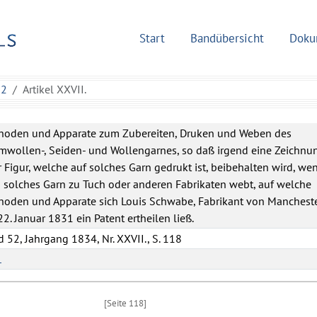
Start
Bandübersicht
Doku
52
Artikel XXVII.
hoden und Apparate zum Zubereiten, Druken und Weben des
mwollen-, Seiden- und Wollengarnes, so daß irgend eine Zeichnu
 Figur, welche auf solches Garn gedrukt ist, beibehalten wird, we
solches Garn zu Tuch oder anderen Fabrikaten webt, auf welche
hoden und Apparate sich Louis Schwabe, Fabrikant von Mancheste
2. Januar 1831 ein Patent ertheilen ließ.
 52, Jahrgang 1834, Nr. XXVII., S. 118
L