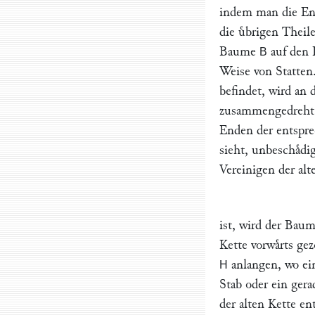
indem man die En
die uͤbrigen Theil
Baume
auf den
B
Weise von Statten.
befindet, wird an
zusammengedreht o
Enden der entspre
sieht, unbeschaͤd
Vereinigen der alt
ist, wird der Bau
Kette vorwaͤrts ge
anlangen, wo ein
H
Stab oder ein ger
der alten Kette en