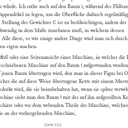
 wuͤrde. Ich rathe auch auf den Baum
, waͤhrend des Fuͤllen
I
Pappendekel zu legen, um die Oberflaͤche dadurch regelmaͤßig
e Stellung des Gewichtes
ist zu beruͤksichtigen, indem der
C
hwendig in dem Maße zunehmen muß, in welchem dessen
lle diese, so wie einige andere Dinge wird man sich durch
ten eigen machen.
friß oder eine Seitenansicht einer Maschine, in welcher die 
 beschriebenen Maschine auf den Baum
aufgewunden worden
I
jenen Baum uͤbertragen wird, den man in dieser Figur bei
O
lcher die auf diese Weise uͤbertragene Kette mit einem Must
edrukt wird, die sie beizubehalten hat, wenn sie spaͤter verweb
Maschine sieht man den Baum
mit der auf ihn aufgerollten Ke
I
chirre oder vor dem webenden Theile der Maschine, welches
wie an der vorhergehenden Maschine,