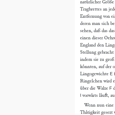
natuͤrlicher Groͤß
Tragbrettes an je
Entfernung von ei
deren man sich be
sehen, daß das da
einen dieser Oehr
England den Lingo
Stellung gebracht
indem sie zu groß 
koͤnnten, auf der 
Lingogewichte
f
E
Ringelchen wird e
uͤber die Walze
d
F
vorwaͤrts laͤuft, 
I
Wenn nun eine M
Thaͤtigkeit gesezt