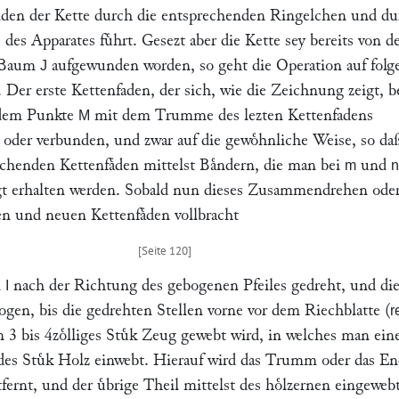
den der Kette durch die entsprechenden Ringelchen und du
e des Apparates fuͤhrt. Gesezt aber die Kette sey bereits von 
 Baum
aufgewunden worden, so geht die Operation auf folg
J
 Der erste Kettenfaden, der sich, wie die Zeichnung zeigt, 
 dem Punkte
mit dem Trumme des lezten Kettenfadens
M
der verbunden, und zwar auf die gewoͤhnliche Weise, so daß
chenden Kettenfaͤden mittelst Baͤndern, die man bei
und
m
n
igt erhalten werden. Sobald nun dieses Zusammendrehen ode
en und neuen Kettenfaͤden vollbracht
m
nach der Richtung des gebogenen Pfeiles gedreht, und di
I
zogen, bis die gedrehten Stellen vorne vor dem Riechblatte (
r
 3 bis 4zoͤlliges Stuͤk Zeug gewebt wird, in welches man ein
ades Stuͤk Holz einwebt. Hierauf wird das Trumm oder das E
tfernt, und der uͤbrige Theil mittelst des hoͤlzernen eingeweb