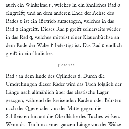
auch ein Winkelrad
, welches in ein aͤhnliches Rad
n
o
eingreift; und an dem anderen Ende der Achse des
Rades
ist ein (Betrieb aufgezogen, welches in das
o
Rad
eingreift. Dieses Rad
greift seinerseits wieder
p
p
in das Rad
, welches mittelst einer Klauenbuͤchse an
q
dem Ende der Walze
befestigt ist. Das Rad
endlich
h
q
greift in ein aͤhnliches
Rad
an dem Ende des Cylinders
. Durch die
r
d
Umdrehungen dieser Raͤder wird das Tuch folglich der
Laͤnge nach allmaͤhlich uͤber das elastische Lager
gezogen, waͤhrend die kreisenden Karden oder Buͤrsten
nach der Quere oder von der Mitte gegen die
Sahlleisten hin auf die Oberflaͤche des Tuches wirken.
Wenn das Tuch in seiner ganzen Laͤnge von der Walze