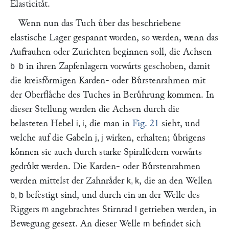
Elasticitaͤt.
Wenn nun das Tuch uͤber das beschriebene
elastische Lager gespannt worden, so werden, wenn das
Aufrauhen oder Zurichten beginnen soll, die Achsen
in ihren Zapfenlagern vorwaͤrts geschoben, damit
b
b
die kreisfoͤrmigen Karden- oder Buͤrstenrahmen mit
der Oberflaͤche des Tuches in Beruͤhrung kommen. In
dieser Stellung werden die Achsen durch die
belasteten Hebel
, die man in
Fig. 21
sieht, und
i, i
welche auf die Gabeln
wirken, erhalten; uͤbrigens
j, j
koͤnnen sie auch durch starke Spiralfedern vorwaͤrts
gedruͤkt werden. Die Karden- oder Buͤrstenrahmen
werden mittelst der Zahnraͤder
, die an den Wellen
k, k
befestigt sind, und durch ein an der Welle des
b, b
Riggers
angebrachtes Stirnrad
getrieben werden, in
m
l
Bewegung gesezt. An dieser Welle
befindet sich
m