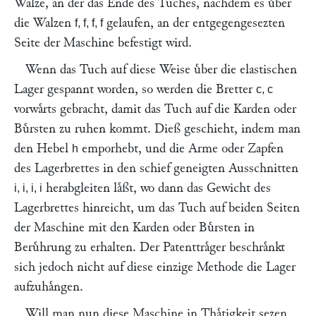
Walze, an der das Ende des Tuches, nachdem es uͤber
die Walzen
gelaufen, an der entgegengesezten
f, f, f, f
Seite der Maschine befestigt wird.
Wenn das Tuch auf diese Weise uͤber die elastischen
Lager gespannt worden, so werden die Bretter
c, c
vorwaͤrts gebracht, damit das Tuch auf die Karden oder
Buͤrsten zu ruhen kommt. Dieß geschieht, indem man
den Hebel
emporhebt, und die Arme oder Zapfen
h
des Lagerbrettes in den schief geneigten Ausschnitten
herabgleiten laͤßt, wo dann das Gewicht des
i, i, i, i
Lagerbrettes hinreicht, um das Tuch auf beiden Seiten
der Maschine mit den Karden oder Buͤrsten in
Beruͤhrung zu erhalten. Der Patenttraͤger beschraͤnkt
sich jedoch nicht auf diese einzige Methode die Lager
aufzuhaͤngen.
Will man nun diese Maschine in Thaͤtigkeit sezen,