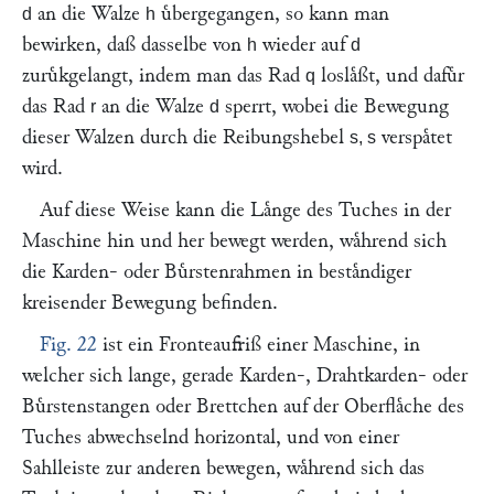
an die Walze
uͤbergegangen, so kann man
d
h
bewirken, daß dasselbe von
wieder auf
h
d
zuruͤkgelangt, indem man das Rad
loslaͤßt, und dafuͤr
q
das Rad
an die Walze
sperrt, wobei die Bewegung
r
d
dieser Walzen durch die Reibungshebel
verspaͤtet
s, s
wird.
Auf diese Weise kann die Laͤnge des Tuches in der
Maschine hin und her bewegt werden, waͤhrend sich
die Karden- oder Buͤrstenrahmen in bestaͤndiger
kreisender Bewegung befinden.
Fig. 22
ist ein Fronteaufriß einer Maschine, in
welcher sich lange, gerade Karden-, Drahtkarden- oder
Buͤrstenstangen oder Brettchen auf der Oberflaͤche des
Tuches abwechselnd horizontal, und von einer
Sahlleiste zur anderen bewegen, waͤhrend sich das