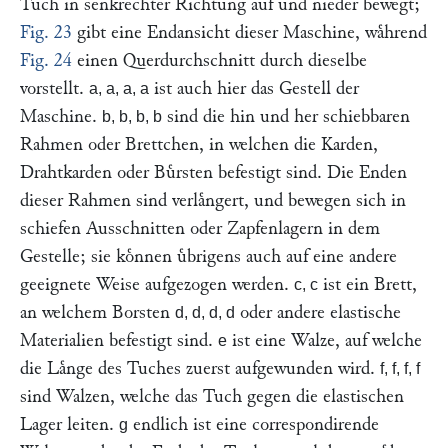
Tuch in senkrechter Richtung auf und nieder bewegt;
Fig. 23
gibt eine Endansicht dieser Maschine, waͤhrend
Fig. 24
einen Querdurchschnitt durch dieselbe
vorstellt.
ist auch hier das Gestell der
a, a, a, a
Maschine.
sind die hin und her schiebbaren
b, b, b, b
Rahmen oder Brettchen, in welchen die Karden,
Drahtkarden oder Buͤrsten befestigt sind. Die Enden
dieser Rahmen sind verlaͤngert, und bewegen sich in
schiefen Ausschnitten oder Zapfenlagern in dem
Gestelle; sie koͤnnen uͤbrigens auch auf eine andere
geeignete Weise aufgezogen werden.
ist ein Brett,
c, c
an welchem Borsten
oder andere elastische
d, d, d, d
Materialien befestigt sind.
ist eine Walze, auf welche
e
die Laͤnge des Tuches zuerst aufgewunden wird.
f, f, f, f
sind Walzen, welche das Tuch gegen die elastischen
Lager leiten.
endlich ist eine correspondirende
g