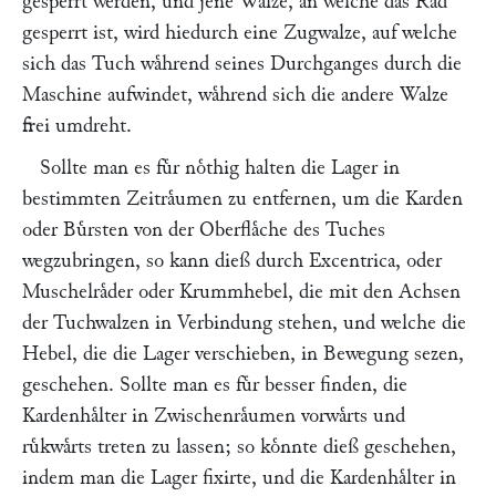
gesperrt werden, und jene Walze, an welche das Rad
gesperrt ist, wird hiedurch eine Zugwalze, auf welche
sich das Tuch waͤhrend seines Durchganges durch die
Maschine aufwindet, waͤhrend sich die andere Walze
frei umdreht.
Sollte man es fuͤr noͤthig halten die Lager in
bestimmten Zeitraͤumen zu entfernen, um die Karden
oder Buͤrsten von der Oberflaͤche des Tuches
wegzubringen, so kann dieß durch Excentrica, oder
Muschelraͤder oder Krummhebel, die mit den Achsen
der Tuchwalzen in Verbindung stehen, und welche die
Hebel, die die Lager verschieben, in Bewegung sezen,
geschehen. Sollte man es fuͤr besser finden, die
Kardenhaͤlter in Zwischenraͤumen vorwaͤrts und
ruͤkwaͤrts treten zu lassen; so koͤnnte dieß geschehen,
indem man die Lager fixirte, und die Kardenhaͤlter in