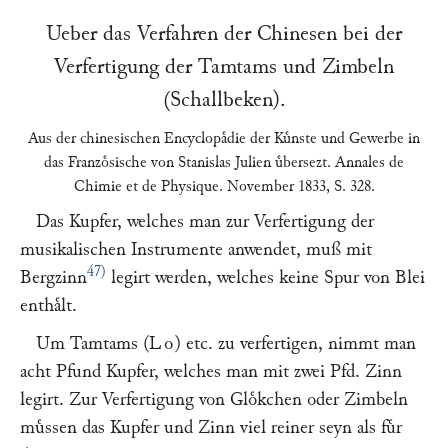
Ueber das Verfahren der Chinesen bei der
Verfertigung der Tamtams und Zimbeln
(Schallbeken).
Aus der chinesischen Encyclopaͤdie der Kuͤnste und Gewerbe in
das Franzoͤsische von
Stanislas Julien
uͤbersezt.
Annales de
Chimie et de Physique
. November 1833, S. 328.
Das Kupfer, welches man zur Verfertigung der
musikalischen Instrumente anwendet, muß mit
47)
Bergzinn
legirt werden, welches keine Spur von Blei
enthaͤlt.
Um Tamtams (
Lo
) etc. zu verfertigen, nimmt man
acht Pfund Kupfer, welches man mit zwei Pfd. Zinn
legirt. Zur Verfertigung von Gloͤkchen oder Zimbeln
muͤssen das Kupfer und Zinn viel reiner seyn als fuͤr