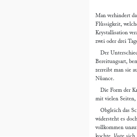
Man verhindert da
Fluͤssigkeit, welc
Krystallisation ve
zwei oder drei Tag
Der Unterschied
Bereitungsart, bem
zerreibt man sie a
Nuͤance.
Die Form der Kr
mit vielen Seiten
Obgleich das Sc
widersteht es doc
vollkommen unauflo
kochte, loͤste sic