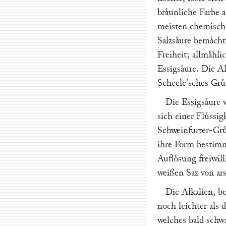
braͤunliche Farbe 
meisten chemische
Salzsaͤure bemaͤch
Freiheit; allmaͤhli
Essigsaͤure. Die Al
Scheele'sches Gruͤ
Die Essigsaͤure 
sich einer Fluͤssigk
Schweinfurter-Gruͤ
ihre Form bestimme
Aufloͤsung freiwil
weißen Saz von ars
Die Alkalien, b
noch leichter als 
welches bald schwa