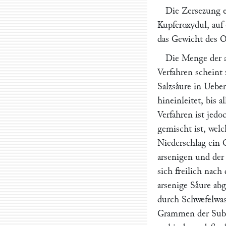
Die Zersezung e
Kupferoxydul, auf 
das Gewicht des O
Die Menge der a
Verfahren scheint 
Salzsaͤure in Uebe
hineinleitet, bis 
Verfahren ist jedo
gemischt ist, welc
Niederschlag ein 
arsenigen und der 
sich freilich nach
arsenige Saͤure ab
durch Schwefelwass
Grammen der Subst