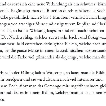
nd es sezt sich eine neue Verbindung als ein schweres, koͤrn
lver ab. Beguͤnstigt man die Reaction durch anhaltendes Koch
e Farbe gewoͤhnlich nach 5 bis 6 Minuten; vermischt man hin
ungen von arseniger Saͤure und essigsaurem Kupfer und uͤberl
selbst, so ist die Wirkung langsam und erst nach mehreren
Der Niederschlag, welcher zuerst sehr leicht und flokig war,
zusammen; bald entstehen darin gruͤne Fleken, welche nach u
n, bis die ganze Masse in einen krystallinischen Saz verwand
le wird die Farbe viel glaͤnzender als diejenige, welche man d
ch nach der Faͤllung kaltes Wasser zu, so kann man die Bild
r verzoͤgern und sie wird alsdann noch viel intensiver und
iesem Ende ruͤhrt man das Gemenge mit ungefaͤhr seinem gle
n und laͤßt es in einem Ballon, welchen man bis an seinen H
hen.