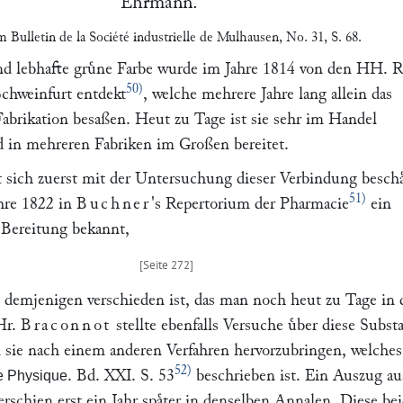
Ehrmann
.
em
Bulletin de la Société industrielle de Mulhausen
, No. 31, S. 68.
nd lebhafte gruͤne Farbe wurde im Jahre 1814 von den HH.
R
50)
chweinfurt entdekt
, welche mehrere Jahre lang allein das
abrikation besaßen. Heut zu Tage ist sie sehr im Handel
rd in mehreren Fabriken im Großen bereitet.
 sich zuerst mit der Untersuchung dieser Verbindung beschaͤ
51)
hre 1822 in
Buchner
's Repertorium der Pharmacie
ein
r Bereitung bekannt,
 demjenigen verschieden ist, das man noch heut zu Tage in 
 Hr.
Braconnot
stellte ebenfalls Versuche uͤber diese Subst
 sie nach einem anderen Verfahren hervorzubringen, welches
52)
. Bd. XXI. S. 53
beschrieben ist. Ein Auszug au
e Physique
 erschien erst ein Jahr spaͤter in denselben Annalen. Diese be