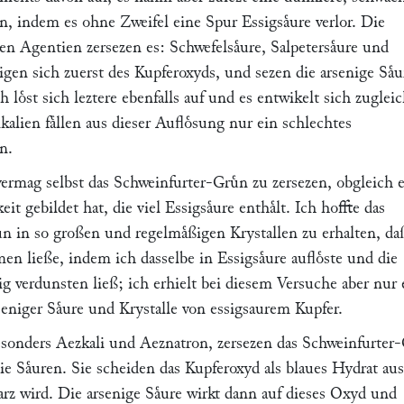
an, indem es ohne Zweifel eine Spur Essigsaͤure verlor. Die
n Agentien zersezen es: Schwefelsaͤure, Salpetersaͤure und
tigen sich zuerst des Kupferoxyds, und sezen die arsenige Saͤu
ch loͤst sich leztere ebenfalls auf und es entwikelt sich zuglei
kalien faͤllen aus dieser Aufloͤsung nur ein schlechtes
n.
vermag selbst das Schweinfurter-Gruͤn zu zersezen, obgleich 
eit gebildet hat, die viel Essigsaͤure enthaͤlt. Ich hoffte das
n in so großen und regelmaͤßigen Krystallen zu erhalten, da
n ließe, indem ich dasselbe in Essigsaͤure aufloͤste und die
lig verdunsten ließ; ich erhielt bei diesem Versuche aber nur
eniger Saͤure und Krystalle von essigsaurem Kupfer.
esonders Aezkali und Aeznatron, zersezen das Schweinfurter-
die Saͤuren. Sie scheiden das Kupferoxyd als blaues Hydrat aus
rz wird. Die arsenige Saͤure wirkt dann auf dieses Oxyd und