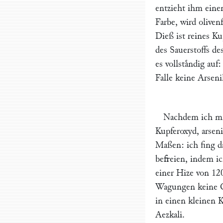
entzieht ihm einen
Farbe, wird oliven
Dieß ist reines Ku
des Sauerstoffs de
es vollstaͤndig au
Falle keine Arsenik
Nachdem ich mic
Kupferoxyd, arseni
Maßen: ich fing d
befreien, indem ic
einer Hize von 120
Wagungen keine Ge
in einen kleinen 
Aezkali.