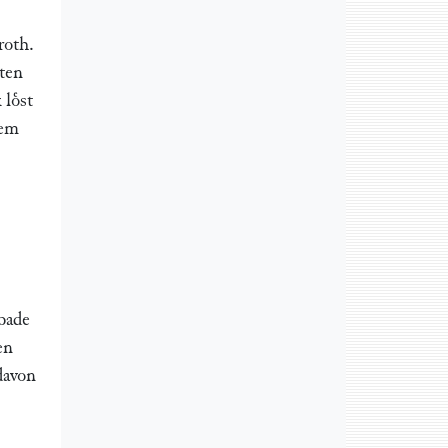
roth.
sten
loͤst
sem
dbade
en
davon