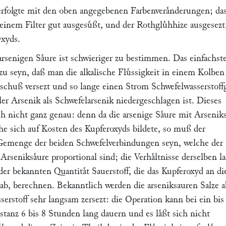
rfolgte mit den oben angegebenen Farbenveraͤnderungen; da
einem Filter gut ausgesuͤßt, und der Rothgluͤhhize ausgesezt
xyds.
rsenigen Saͤure ist schwieriger zu bestimmen. Das einfachst
zu seyn, daß man die alkalische Fluͤssigkeit in einem Kolben
rschuß versezt und so lange einen Strom Schwefelwasserstoff
aller Arsenik als Schwefelarsenik niedergeschlagen ist. Dieses
ch nicht ganz genau: denn da die arsenige Saͤure mit Arseniks
he sich auf Kosten des Kupferoxyds bildete, so muß der
Gemenge der beiden Schwefelverbindungen seyn, welche der
Arseniksaͤure proportional sind; die Verhaͤltnisse derselben l
 der bekannten Quantitaͤt Sauerstoff, die das Kupferoxyd an di
gab, berechnen. Bekanntlich werden die arseniksauren Salze a
erstoff sehr langsam zersezt: die Operation kann bei ein bis
anz 6 bis 8 Stunden lang dauern und es laͤßt sich nicht