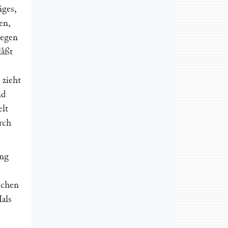
iges,
en,
gegen
aͤßt
 zieht
nd
elt
urch
ung
ichen
als