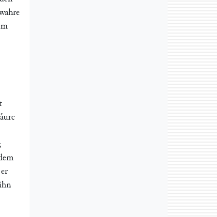
 wahre
um
t
aͤure
;
 dem
 er
 ihn