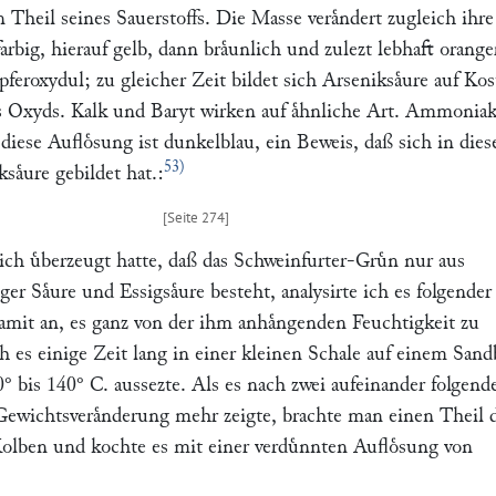
 Theil seines Sauerstoffs. Die Masse veraͤndert zugleich ihre
farbig, hierauf gelb, dann braͤunlich und zulezt lebhaft orange
pferoxydul; zu gleicher Zeit bildet sich Arseniksaͤure auf Ko
s Oxyds. Kalk und Baryt wirken auf aͤhnliche Art. Ammoniak 
f: diese Aufloͤsung ist dunkelblau, ein Beweis, daß sich in die
53)
saͤure gebildet hat.:
h uͤberzeugt hatte, daß das Schweinfurter-Gruͤn nur aus
ger Saͤure und Essigsaͤure besteht, analysirte ich es folgender
amit an, es ganz von der ihm anhaͤngenden Feuchtigkeit zu
h es einige Zeit lang in einer kleinen Schale auf einem San
° bis 140° C. aussezte. Als es nach zwei aufeinander folgend
wichtsveraͤnderung mehr zeigte, brachte man einen Theil 
Kolben und kochte es mit einer verduͤnnten Aufloͤsung von