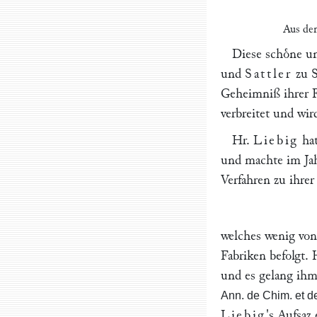
Aus d
Diese schoͤne u
und
Sattler
zu S
Geheimniß ihrer F
verbreitet und wi
Hr.
Liebig
hat
und machte im Ja
Verfahren zu ihre
welches wenig von
Fabriken befolgt.
und es gelang ihm
Ann. de Chim. et d
Liebig
's Aufsaz