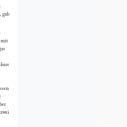
s
, gab
e
 mit
gas
aͤure
assen
e
ber
 zwei