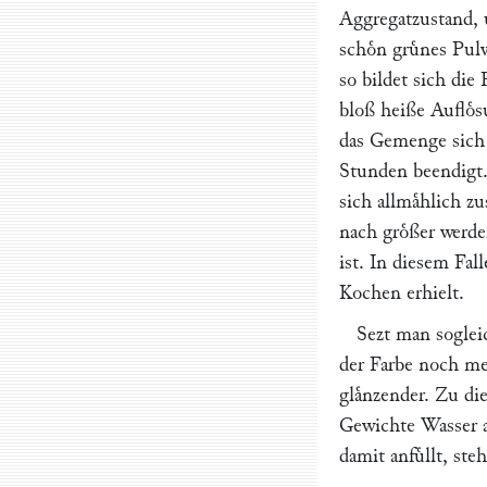
Aggregatzustand, u
schoͤn gruͤnes Pu
so bildet sich di
bloß heiße Aufloͤs
das Gemenge sich 
Stunden beendigt. 
sich allmaͤhlich 
nach groͤßer werde
ist. In diesem Fal
Kochen erhielt.
Sezt man soglei
der Farbe noch meh
glaͤnzender. Zu d
Gewichte Wasser a
damit anfuͤllt, ste