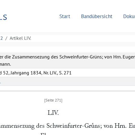
Start
Bandübersicht
Doku
52
Artikel LIV.
er die Zusammensezung des Schweinfurter-Grüns; von Hrn. Euge
mann.
 52, Jahrgang 1834, Nr. LIV., S. 271
L
LIV.
ammensezung des Schweinfurter-Gruͤns; von Hrn.
E