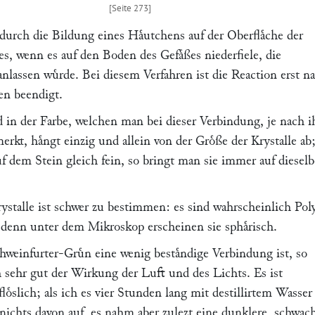
durch die Bildung eines Haͤutchens auf der Oberflaͤche der
hes, wenn es auf den Boden des Gefaͤßes niederfiele, die
ranlassen wuͤrde. Bei diesem Verfahren ist die Reaction erst n
en beendigt.
 in der Farbe, welchen man bei dieser Verbindung, je nach i
erkt, haͤngt einzig und allein von der Groͤße der Krystalle ab
uf dem Stein gleich fein, so bringt man sie immer auf dieselb
ystalle ist schwer zu bestimmen: es sind wahrscheinlich Pol
, denn unter dem Mikroskop erscheinen sie sphaͤrisch.
hweinfurter-Gruͤn eine wenig bestaͤndige Verbindung ist, so
h sehr gut der Wirkung der Luft und des Lichts. Es ist
ͤslich; als ich es vier Stunden lang mit destillirtem Wasser
h nichts davon auf, es nahm aber zulezt eine dunklere, schwac