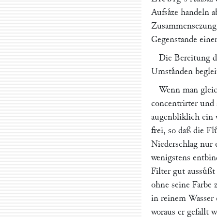
Aufsaͤze handeln a
Zusammensezung d
Gegenstande eine
Die Bereitung di
Umstaͤnden begleit
Wenn man gleich
concentrirter und 
augenbliklich ein 
frei, so daß die Fl
Niederschlag nur 
wenigstens entbin
Filter gut aussuͤß
ohne seine Farbe z
in reinem Wasser e
woraus er gefallt 