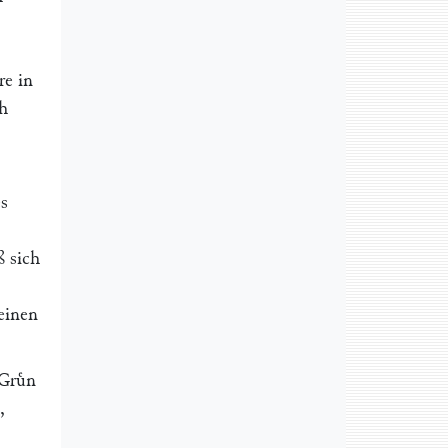
re in
ch
es
ß sich
 einen
Gruͤn
,