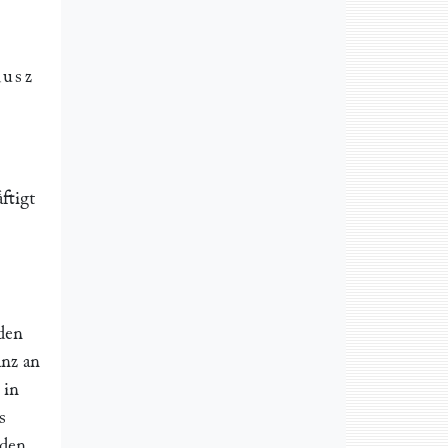
usz
ftigt
den
anz an
 in
s
iden