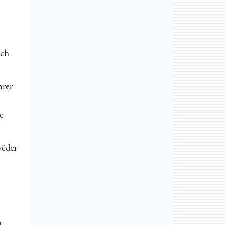
ach
hrer
;
e
yëder
h