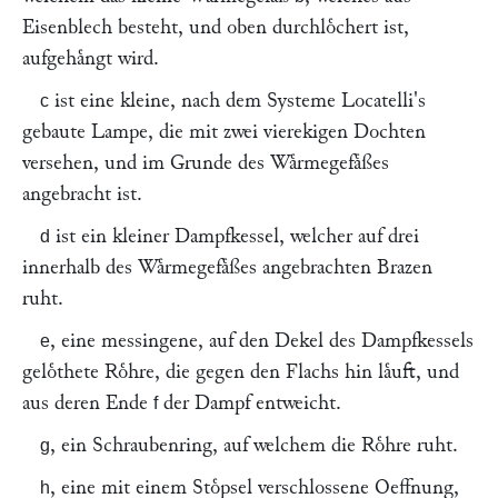
Eisenblech besteht, und oben durchloͤchert ist,
aufgehaͤngt wird.
ist eine kleine, nach dem Systeme
Locatelli
's
c
gebaute Lampe, die mit zwei vierekigen Dochten
versehen, und im Grunde des Waͤrmegefaͤßes
angebracht ist.
ist ein kleiner Dampfkessel, welcher auf drei
d
innerhalb des Waͤrmegefaͤßes angebrachten Brazen
ruht.
, eine messingene, auf den Dekel des Dampfkessels
e
geloͤthete Roͤhre, die gegen den Flachs hin laͤuft, und
aus deren Ende
der Dampf entweicht.
f
, ein Schraubenring, auf welchem die Roͤhre ruht.
g
, eine mit einem Stoͤpsel verschlossene Oeffnung,
h