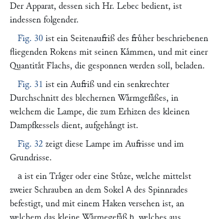
Der Apparat, dessen sich Hr.
Lebec
bedient, ist
indessen folgender.
Fig. 30
ist ein Seitenaufriß des fruͤher beschriebenen
fliegenden Rokens mit seinen Kaͤmmen, und mit einer
Quantitaͤt Flachs, die gesponnen werden soll, beladen.
Fig. 31
ist ein Aufriß und ein senkrechter
Durchschnitt des blechernen Waͤrmgefaͤßes, in
welchem die Lampe, die zum Erhizen des kleinen
Dampfkessels dient, aufgehaͤngt ist.
Fig. 32
zeigt diese Lampe im Aufrisse und im
Grundrisse.
ist ein Traͤger oder eine Stuͤze, welche mittelst
a
zweier Schrauben an dem Sokel
des Spinnrades
A
befestigt, und mit einem Haken versehen ist, an
welchem das kleine Waͤrmegefaͤß
, welches aus
b