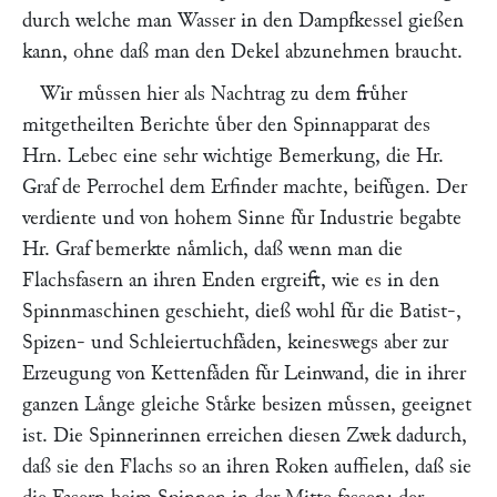
durch welche man Wasser in den Dampfkessel gießen
kann, ohne daß man den Dekel abzunehmen braucht.
Wir muͤssen hier als Nachtrag zu dem fruͤher
mitgetheilten Berichte uͤber den Spinnapparat des
Hrn.
Lebec
eine sehr wichtige Bemerkung, die Hr.
Graf
de Perrochel
dem Erfinder machte, beifuͤgen. Der
verdiente und von hohem Sinne fuͤr Industrie begabte
Hr. Graf bemerkte naͤmlich, daß wenn man die
Flachsfasern an ihren Enden ergreift, wie es in den
Spinnmaschinen geschieht, dieß wohl fuͤr die Batist-,
Spizen- und Schleiertuchfaͤden, keineswegs aber zur
Erzeugung von Kettenfaͤden fuͤr Leinwand, die in ihrer
ganzen Laͤnge gleiche Staͤrke besizen muͤssen, geeignet
ist. Die Spinnerinnen erreichen diesen Zwek dadurch,
daß sie den Flachs so an ihren Roken auffielen, daß sie