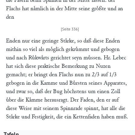
die Fasern beim Spinnen in der Mitte fassen: der
Flachs hat naͤmlich in der Mitte seine groͤßte und an
den
Enden nur eine geringe Staͤrke, so daß diese Enden
mithin so viel als moͤglich gekruͤmmt und gebogen
und nach Ruͤkwaͤrts gerichtet seyn muͤssen. Hr.
Lebec
hat sich diese praktische Bemerkung zu Nuzen
gemacht; er bringt den Flachs nun zu 2/3 auf 1/3
gebogen in die Kamme und Buͤrsten seines Apparates,
und zwar so, daß der Bug hoͤchstens um einen Zoll
uͤber die Kaͤmme herausragt. Der Faden, den er auf
diese Weise mit seinem Spinnrade spinnt, hat alle die
Staͤrke und Festigkeit, die ein Kettenfaden haben muß.
Tafeln