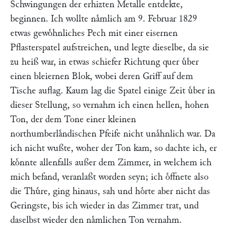
Schwingungen der erhizten Metalle entdekte,
beginnen. Ich wollte naͤmlich am 9. Februar 1829
etwas gewoͤhnliches Pech mit einer eisernen
Pflasterspatel aufstreichen, und legte dieselbe, da sie
zu heiß war, in etwas schiefer Richtung quer uͤber
einen bleiernen Blok, wobei deren Griff auf dem
Tische auflag. Kaum lag die Spatel einige Zeit uͤber in
dieser Stellung, so vernahm ich einen hellen, hohen
Ton, der dem Tone einer kleinen
northumberlaͤndischen Pfeife nicht unaͤhnlich war. Da
ich nicht wußte, woher der Ton kam, so dachte ich, er
koͤnnte allenfalls außer dem Zimmer, in welchem ich
mich befand, veranlaßt worden seyn; ich oͤffnete also
die Thuͤre, ging hinaus, sah und hoͤrte aber nicht das
Geringste, bis ich wieder in das Zimmer trat, und
daselbst wieder den naͤmlichen Ton vernahm.