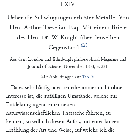
LXIV.
Ueber die Schwingungen erhizter Metalle. Von
Hrn.
Arthur Trevelian
Esq. Mit einem Briefe
des Hrn.
.
W. Knight
uͤber denselben
Dr
62)
Gegenstand.
Aus dem
London and Edinburgh philosophical Magazine and
Journal of Science
. November 1833, S. 321.
Mit Abbildungen auf
Tab. V
.
Da es sehr haͤufig oder beinahe immer nicht ohne
Interesse ist, die zufaͤlligen Umstaͤnde, welche zur
Entdekung irgend einer neuen
naturwissenschaftlichen Thatsache fuͤhrten, zu
kennen, so will ich diesen Aufsaz mit einer kurzen
Erzaͤhlung der Art und Weise, auf welche ich die