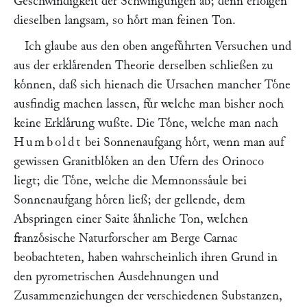
Geschwindigkeit der Schwingungen ab; denn erfolgen
dieselben langsam, so hoͤrt man feinen Ton.
Ich glaube aus den oben angefuͤhrten Versuchen und
aus der erklaͤrenden Theorie derselben schließen zu
koͤnnen, daß sich hienach die Ursachen mancher Toͤne
ausfindig machen lassen, fuͤr welche man bisher noch
keine Erklaͤrung wußte. Die Toͤne, welche man nach
Humboldt
bei Sonnenaufgang hoͤrt, wenn man auf
gewissen Granitbloͤken an den Ufern des Orinoco
liegt; die Toͤne, welche die Memnonssaͤule bei
Sonnenaufgang hoͤren ließ; der gellende, dem
Abspringen einer Saite aͤhnliche Ton, welchen
franzoͤsische Naturforscher am Berge Carnac
beobachteten, haben wahrscheinlich ihren Grund in
den pyrometrischen Ausdehnungen und
Zusammenziehungen der verschiedenen Substanzen,