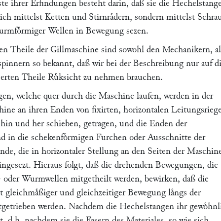
te ihrer Erfindungen besteht darin, daß sie die Hechelstang
ich mittelst Ketten und Stirnraͤdern, sondern mittelst Schr
urmfoͤrmiger Wellen in Bewegung sezen.
en Theile der Gillmaschine sind sowohl den Mechanikern, a
pinnern so bekannt, daß wir bei der Beschreibung nur auf d
erten Theile Ruͤksicht zu nehmen brauchen.
en, welche quer durch die Maschine laufen, werden in der
hine an ihren Enden von fixirten, horizontalen Leitungsriege
h hin und her schieben, getragen, und die Enden der
d in die schekenfoͤrmigen Furchen oder Ausschnitte der
de, die in horizontaler Stellung an den Seiten der Maschin
eingesezt. Hieraus folgt, daß die drehenden Bewegungen, die
 oder Wurmwellen mitgetheilt werden, bewirken, daß die
 gleichmaͤßiger und gleichzeitiger Bewegung laͤngs der
rtgetrieben werden. Nachdem die Hechelstangen ihr gewoͤhnl
ht, d.h. nachdem sie die Fasern des Materiales, so wie sich