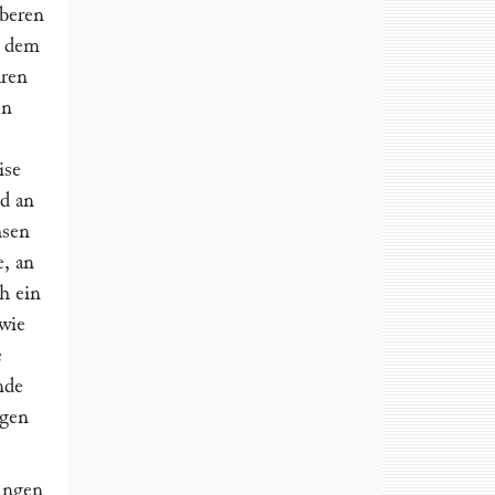
oberen
 dem
hren
en
ise
d an
hsen
, an
h ein
wie
e
nde
ngen
ͤngen