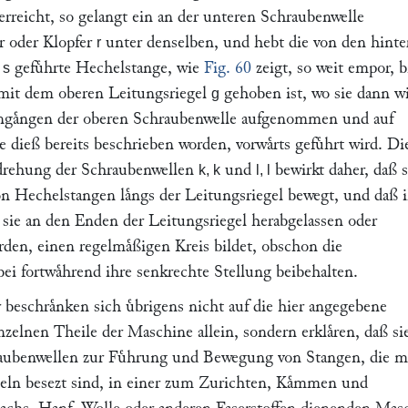
erreicht, so gelangt ein an der unteren Schraubenwelle
er oder Klopfer
unter denselben, und hebt die von den hinte
r
n
gefuͤhrte Hechelstange, wie
Fig. 60
zeigt, so weit empor, b
s
 mit dem oberen Leitungsriegel
gehoben ist, wo sie dann w
g
ngaͤngen der oberen Schraubenwelle aufgenommen und auf
e dieß bereits beschrieben worden, vorwaͤrts gefuͤhrt wird. Di
drehung der Schraubenwellen
und
bewirkt daher, daß 
k, k
l, l
on Hechelstangen laͤngs der Leitungsriegel bewegt, und daß 
ie an den Enden der Leitungsriegel herabgelassen oder
en, einen regelmaͤßigen Kreis bildet, obschon die
ei fortwaͤhrend ihre senkrechte Stellung beibehalten.
r beschraͤnken sich uͤbrigens nicht auf die hier angegebene
elnen Theile der Maschine allein, sondern erklaͤren, daß si
aubenwellen zur Fuͤhrung und Bewegung von Stangen, die m
ln besezt sind, in einer zum Zurichten, Kaͤmmen und