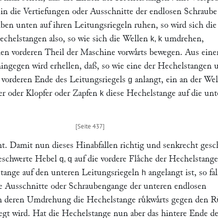
e in die Vertiefungen oder Ausschnitte der endlosen Schraube
elben unten auf ihren Leitungsriegeln ruhen, so wird sich die
echelstangen also, so wie sich die Wellen
umdrehen,
k, k
den vorderen Theil der Maschine vorwaͤrts bewegen. Aus ein
ingegen wird erhellen, daß, so wie eine der Hechelstangen
 vorderen Ende des Leitungsriegels
anlangt, ein an der We
g
er oder Klopfer oder Zapfen
diese Hechelstange auf die unt
k
t. Damit nun dieses Hinabfallen richtig und senkrecht gesc
beschwerte Hebel
auf die vordere Flaͤche der Hechelstange
q, q
tange auf den unteren Leitungsriegeln
angelangt ist, so fa
h
e Ausschnitte oder Schraubengange der unteren endlosen
h deren Umdrehung die Hechelstange ruͤkwaͤrts gegen den R
gt wird. Hat die Hechelstange nun aber das hintere Ende d