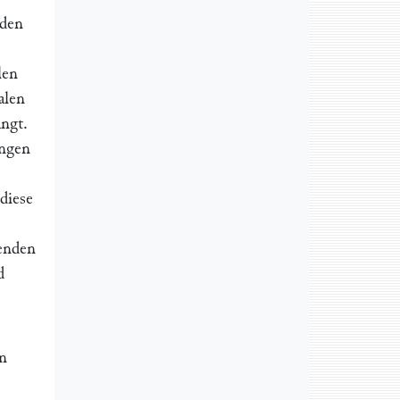
rden
len
alen
angt.
ungen
diese
senden
d
ln