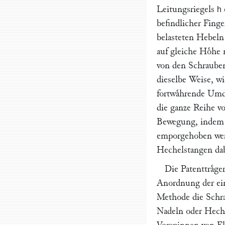
Leitungsriegels
h
befindlicher Fing
belasteten Hebel
auf gleiche Hoͤhe
von den Schraube
dieselbe Weise, wi
fortwaͤhrende Um
die ganze Reihe v
Bewegung, indem s
emporgehoben werd
Hechelstangen dab
Die Patenttraͤge
Anordnung der einz
Methode die Schr
Nadeln oder Heche