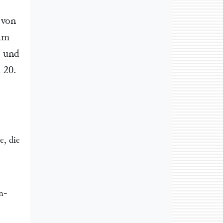
 von
am
, und
m
20.
e, die
n-