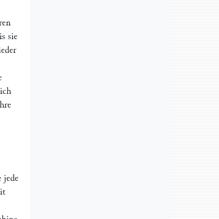
ren
is sie
ieder
e
sich
ihre
e jede
it