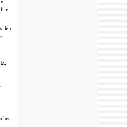
en
auben
ls den
ie
ln,
e
iches