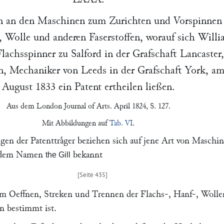
n an den Maschinen zum Zurichten und Vorspinnen
, Wolle und anderen Faserstoffen, worauf sich
Willi
Flachsspinner zu Salford in der Grafschaft Lancaster
n
, Mechaniker von Leeds in der Grafschaft York, a
August 1833
ein Patent ertheilen ließen.
Aus dem
London Journal of Arts
. April 1824, S. 127.
Mit Abbildungen auf
Tab. VI
.
gen der Patenttraͤger beziehen sich auf jene Art von Maschin
r dem Namen
bekannt
the Gill
um Oeffnen, Streken und Trennen der Flachs-, Hanf-, Wolle
n bestimmt ist.