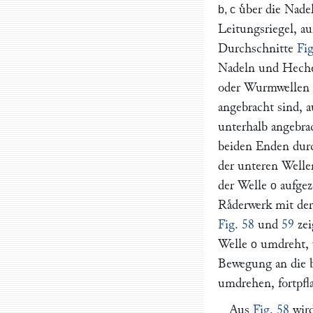
uͤber die Nade
b, c
Leitungsriegel, a
Durchschnitte
Fig
Nadeln und Heche
oder Wurmwellen
angebracht sind, 
unterhalb angebra
beiden Enden durc
der unteren Welle
der Welle
aufgez
o
Raͤderwerk mit de
Fig. 58
und
59
zei
Welle
umdreht, u
o
Bewegung an die 
umdrehen, fortpfl
Aus
Fig. 58
wird