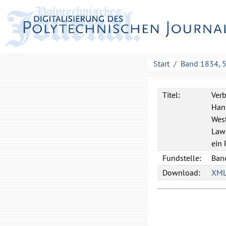
Start
Band 1834, 
Titel:
Ver
Hanf
West
Laws
ein 
Fundstelle:
Band
Download:
XM