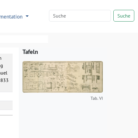
Suche
mentation
Tafeln
n
ng
muel
1833
Tab. VI