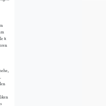
em
 um
lle
k
eren
hehe,
.
llen
uͤken
es