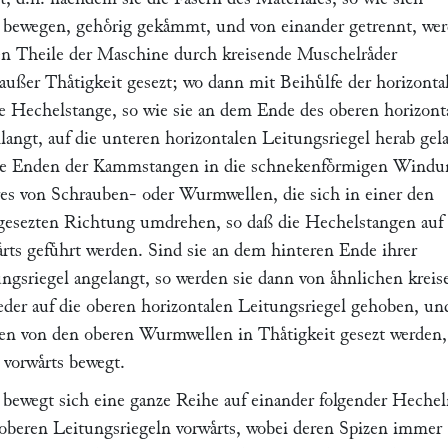
s bewegen, gehoͤrig gekaͤmmt, und von einander getrennt, we
en Theile der Maschine durch kreisende Muschelraͤder
außer Thaͤtigkeit gesezt; wo dann mit Beihuͤlfe der horizonta
e Hechelstange, so wie sie an dem Ende des oberen horizont
langt, auf die unteren horizontalen Leitungsriegel herab gel
die Enden der Kammstangen in die schnekenfoͤrmigen Wind
res von Schrauben- oder Wurmwellen, die sich in einer den
gesezten Richtung umdrehen, so daß die Hechelstangen auf 
rts gefuͤhrt werden. Sind sie an dem hinteren Ende ihrer
ngsriegel angelangt, so werden sie dann von aͤhnlichen krei
eder auf die oberen horizontalen Leitungsriegel gehoben, un
ren von den oberen Wurmwellen in Thaͤtigkeit gesezt werden,
vorwaͤrts bewegt.
 bewegt sich eine ganze Reihe auf einander folgender Heche
 oberen Leitungsriegeln vorwaͤrts, wobei deren Spizen immer