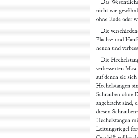
Das Wesentlichs
nicht wie gewoͤhnl
ohne Ende oder w
Die verschieden
Flachs- und Hanfs
neuen und verbess
Die Hechelstang
verbesserten Masc
auf denen sie sic
Hechelstangen sin
Schrauben ohne En
angebracht sind, 
diesen Schrauben-
Hechelstangen mit
Leitungsriegel fo
Geschaͤft vollbrac