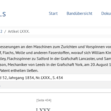
Start
Bandübersicht
Doku
52
Artikel LXXX.
besserungen an den Maschinen zum Zurichten und Vorspinnen vo
, Flachs, Wolle und anderen Faserstoffen, worauf sich William Ki
ley, Flachsspinner zu Salford in der Grafschaft Lancaster, und Sa
on, Mechaniker von Leeds in der Grafschaft York, am 20. August 
Patent ertheilen ließen.
 52, Jahrgang 1834, Nr. LXXX., S. 434
L
LXXX.