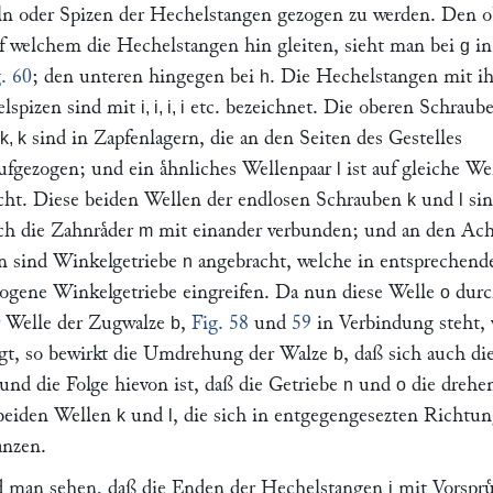
ln oder Spizen der Hechelstangen gezogen zu werden. Den 
uf welchem die Hechelstangen hin gleiten, sieht man bei
in
g
. 60
; den unteren hingegen bei
. Die Hechelstangen mit i
h
lspizen sind mit
etc. bezeichnet. Die oberen Schraub
i, i, i, i
sind in Zapfenlagern, die an den Seiten des Gestelles
k, k
aufgezogen; und ein aͤhnliches Wellenpaar
ist auf gleiche We
l
cht. Diese beiden Wellen der endlosen Schrauben
und
sin
k
l
h die Zahnraͤder
mit einander verbunden; und an den Ac
m
n sind Winkelgetriebe
angebracht, welche in entsprechende
n
ogene Winkelgetriebe eingreifen. Da nun diese Welle
durc
o
r Welle der Zugwalze
,
Fig. 58
und
59
in Verbindung steht, 
b
gt, so bewirkt die Umdrehung der Walze
, daß sich auch di
b
nd die Folge hievon ist, daß die Getriebe
und
die drehe
n
o
beiden Wellen
und
, die sich in entgegengesezten Richtu
k
l
anzen.
 man sehen, daß die Enden der Hechelstangen
mit Vorspru
i