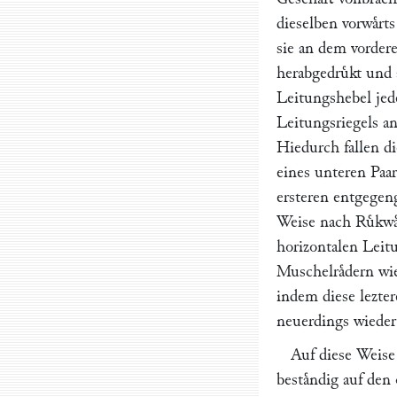
dieselben vorwaͤrt
sie an dem vorder
herabgedruͤkt und 
Leitungshebel jed
Leitungsriegels an
Hiedurch fallen 
eines unteren Paa
ersteren entgegen
Weise nach Ruͤkwaͤ
horizontalen Leitu
Muschelraͤdern wi
indem diese lezte
neuerdings wieder 
Auf diese Weise
bestaͤndig auf den