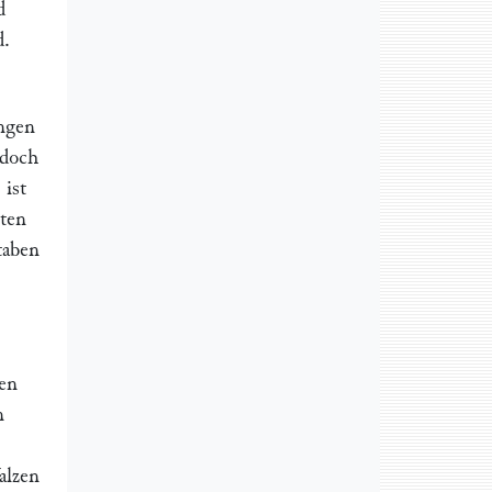
d
d.
ungen
edoch
9
ist
hten
taben
zen
n
alzen