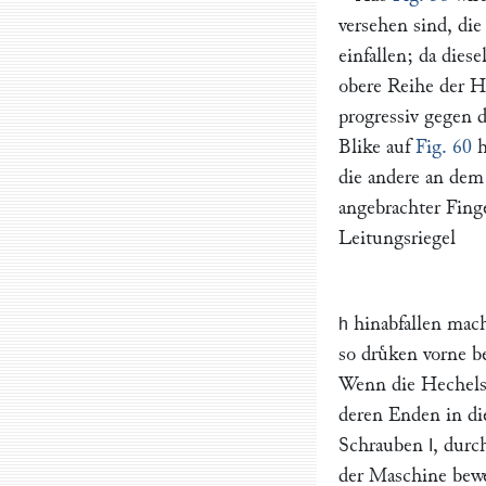
versehen sind, di
einfallen; da dies
obere Reihe der H
progressiv gegen 
Blike auf
Fig. 60
h
die andere an dem
angebrachter Fing
Leitungsriegel
hinabfallen mach
h
so druͤken vorne 
Wenn die Hechels
deren Enden in di
Schrauben
, durc
I
der Maschine bewe