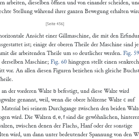
n arbeiten, dieselben oͤffnen und von einander scheiden, un
echte Stellung waͤhrend ihrer ganzen Bewegung erhalten wir
 horizontale Ansicht einer Gillmaschine, die mit den Erfind
ausgestattet ist; einige der oberen Theile der Maschine sind j
it die arbeitenden Theile um so deutlicher werden.
Fig. 5
t derselben Maschine;
Fig. 60
hingegen stellt einen senkrec
tt vor. An allen diesen Figuren beziehen sich gleiche Buchs
heile.
t an der vorderen Walze
befestigt, und diese Walze wird
b
ugwalze genannt, weil, wenn die obere hoͤlzerne Walze
auf
c
das Material bei seinem Durchgange zwischen den beiden Wal
zogen wird. Die Walzen
sind die gewoͤhnlichen, hintere
d, e, f
alzen, zwischen denen der Flachs, Hanf oder der sonstige
halten wird, um dann unter bedeutender Spannung von den W