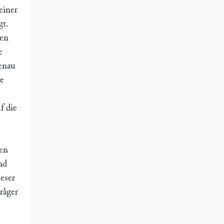
einer
gt.
ten
e
genau
te
f die
gen
nd
eser
aͤger