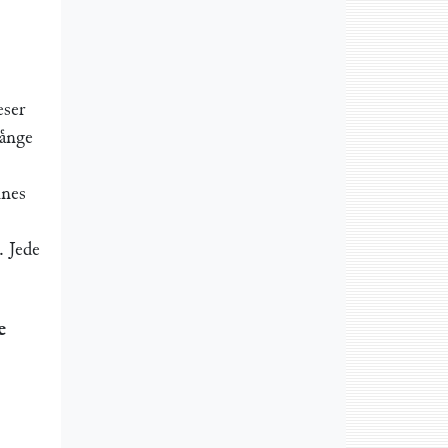
eser
aͤnge
ines
. Jede
e