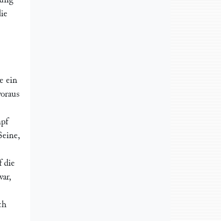
ie
e ein
voraus
pf
Seine,
f die
war,
ch