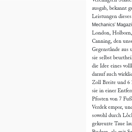
ausgab, bekannt ge
Leistungen diese
Mechanics' Magazi
London, Holborn, 
Canning
, den uns
Gegenstaͤnde aus 
sie selbst beurthe
die Idee eines vol
darauf auch wirkl
Zoll Breite und 6
sie in einer Entf
Pfosten von 7 Fuß 
Verdek empor, un
sowohl durch Loͤc
gekreuzte Taue lau
Rudern, als mit S