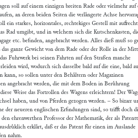
gen soll auf einem einzigen breiten Rade oder vielmehr auf 
ufen, an deren beiden Seiten die verlaͤngerte Achse hervorra
ll ein starkes, horizontales, rechtekiges Gestell mit aufrech
das Rad umgibt, und in welchem sich die Kutschenkasten, di
 Bagage etc. befinden, angebracht werden. Alles dieß muß so 
aß das ganze Gewicht von dem Rade oder der Rolle in der Mit
 das Fuhrwerk bei seinen Fahrten auf den Straßen manche
rleiden wird, wodurch sich dasselbe bald auf die eine, bald au
en kann, so sollen unter den Behaͤltern oder Magazinen
en angebracht werden, die mit dem Boden in Beruͤhrung
iese Weise das Fortrollen des Wagens erleichtern! Der Wa
ichsel haben, und von Pferden gezogen werden. – So bizarr u
e der neueren englischen Erfindungen sind, so trifft doch di
 den ehrenwerthen Professor der Mathematik, der als Patenttr
ausdruͤklich erklaͤrt, daß er das Patent fuͤr einen im Auslande
en nahm.