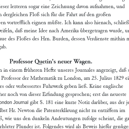
 dieser lezteren sogar eine Zeichnung davon aufnahmen, und
 dergleichen Floß sich fuͤr die Fahrt auf den großen
n vortrefflich eignen muͤßte. Ich kann also hienach, schließ
eifeln, daß meine Idee nach Amerika uͤbergetragen wurde, u
aue des Floßes des Hrn.
Burden
, dessen Verdienste mithin 
gab.
Professor
Quetin
's neuer Wagen.
 in einem fruͤheren Hefte unseres Journales angezeigt, daß 
, Professor der Mathematik zu London, am 25. Julius 1829 e
es oder verbessertes Fuhrwerk geben ließ. Keine englische
sher noch von dieser Erfindung gesprochen; erst das neueste
gibt S. 181 eine kurze Notiz daruͤber, aus der 
ondon Journal
elbst Hr.
Newton
die Patenterklaͤrung nicht zu entziffern im
aß, wie uns den dunkeln Andeutungen zufolge scheint, die g
hoͤrter Plunder ist. Folgendes wird als Beweis hiefuͤr genuͤge