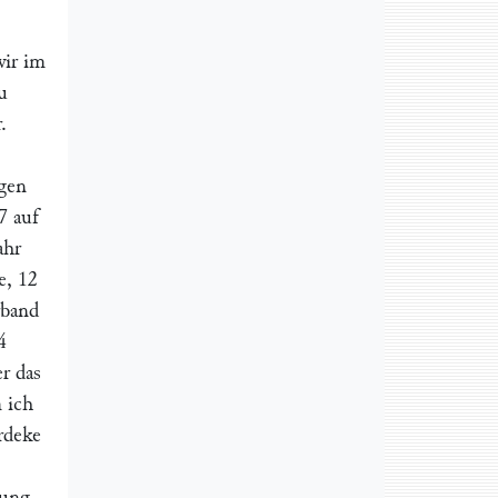
wir im
u
.
ͤgen
7 auf
ahr
e, 12
rband
4
er das
 ich
rdeke
gung