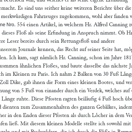
macht. Es sind uns seither keine weiteren Berichte uͤber die
s merkwuͤrdigen Fahrzeuges zugekommen, wohl aber fanden 
. 554 einen Artikel, in welchem Hr.
Alfred Canning
z
ne Nro
dieses Floß als seine Erfindung in Anspruch nimmt. Ob Hr
ere Leser bereits durch sein Rettungsfloß und andere
unserem Journale kennen, das Recht auf seiner Seite hat, mo
ilen. Ich kam, sagt naͤmlich Hr.
Canning
, schon im Jahre 181
lkommen aͤhnlichen Floßes, und baute dasselbe das naͤchste J
ich im Kleinen zu Paris. Ich nahm 2 Balken von 30 Fuß Laͤng
 Zoll Dike, gab ihnen die Form eines kleinen Bootes, und ve
ernung von 5 Fuß von einander durch ein Verdek, welches auf 
Laͤnge ruhte. Diese Pfosten ragten beilaͤufig 4 Fuß hoch uͤb
d dienten zum Zusammenhalten des ganzen Gebaͤlkes, indem
her in den Enden dieser Pfosten als durch Loͤcher in dem Ve
fen ließ. Mit diesem kleinen Modelle stellte ich sowohl mit
egeln und mit Ruderraͤdern, die ich durch die Fuͤße in Bewe