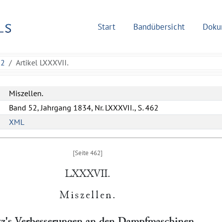
Start
Bandübersicht
Doku
52
Artikel LXXXVII.
Miszellen.
Band 52, Jahrgang 1834, Nr. LXXXVII., S. 462
XML
LXXXVII.
Miszellen
.
z
's Verbesserungen an den Dampfmaschinen.