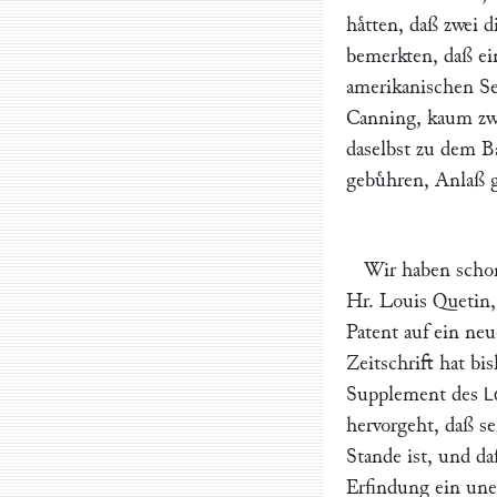
haͤtten, daß zwei
bemerkten, daß ein
amerikanischen See
Canning
, kaum zw
daselbst zu dem B
gebuͤhren, Anlaß 
Wir haben schon
Hr.
Louis Quetin
Patent auf ein neu
Zeitschrift hat bi
Supplement des
L
hervorgeht, daß s
Stande ist, und d
Erfindung ein uner