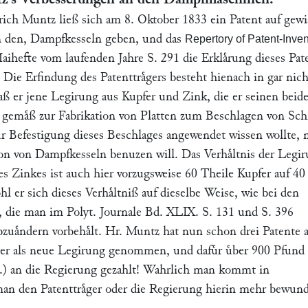
rich Muntz
ließ sich am 8. Oktober 1833 ein Patent auf gewi
n den, Dampfkesseln geben, und das
Repertory of Patent-Inve
aihefte vom laufenden Jahre S. 291 die Erklaͤrung dieses Pat
 Die Erfindung des Patenttraͤgers besteht hienach in gar nich
 daß er jene Legirung aus Kupfer und Zink, die er seinen beid
n gemaͤß zur Fabrikation von Platten zum Beschlagen von Schi
r Befestigung dieses Beschlages angewendet wissen wollte, 
ion von Dampfkesseln benuzen will. Das Verhaͤltnis der Legi
s Zinkes ist auch hier vorzugsweise 60 Theile Kupfer auf 40
l er sich dieses Verhaͤltniß auf dieselbe Weise, wie bei den
, die man im Polyt. Journale
Bd. XLIX. S. 131
und
S. 396
zuaͤndern vorbehaͤlt. Hr.
Muntz
hat nun schon drei Patente 
ger als neue Legirung genommen, und dafuͤr uͤber 900 Pfund
fl.) an die Regierung gezahlt! Wahrlich man kommt in
man den Patenttraͤger oder die Regierung hierin mehr bewun