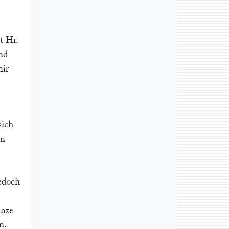
t Hr.
nd
mir
sich
in
jedoch
anze
n.