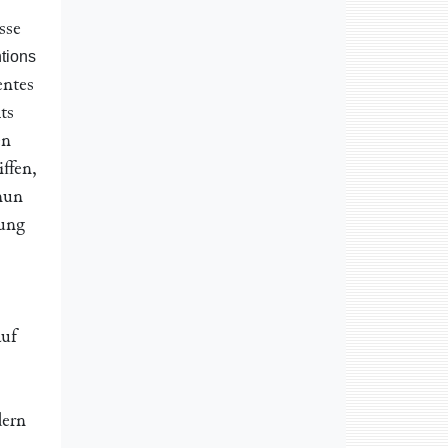
sse
ntions
entes
ts
en
ffen,
nun
rung
auf
dern