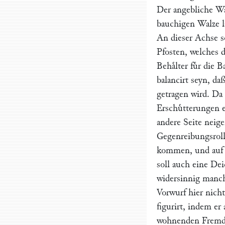
Der angebliche Wa
bauchigen Walze la
An dieser Achse so
Pfosten, welches 
Behaͤlter fuͤr die
balancirt seyn, d
getragen wird. Da
Erschuͤtterungen e
andere Seite neig
Gegenreibungsroll
kommen, und auf d
soll auch eine De
widersinnig manch
Vorwurf hier nicht
figurirt, indem er 
wohnenden Fremd