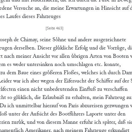
hiedene Versuche an, die meine Erwartungen in Hinsicht auf d
es Laufes dieses Fahrzeuges
 Joseph de Chimay, seine Soͤhne und andere ausgezeichnete
gen derselben. Dieser gluͤkliche Erfolg und die Vorzuͤge, di
rt nach meiner Ansicht vor allen uͤbrigen Arten von Booten 
em es weder untersinken noch umschlagen etc. konnte,
u dem Baue eines groͤßeren Floßes, welches ich durch Dam
Leider war ich aber wegen der Eifersucht der Schiffer auf der 
raͤfecten einen nicht unbedeutenden Einfluß zu verschaffen
ht so gluͤklich, die Erlaubniß zu erhalten, mein Fahrzeug au
 Da ich unmittelbar hierauf von Paris abzureisen gezwungen 
loß unter der Aufsicht des Bootfuͤhrers Laporte unter den
erien zuruͤk, und von diesem Manne erfuhr ich spaͤter, daß si
namentlich Amerikaner, nach meinem Fahrzeuge erkundigt