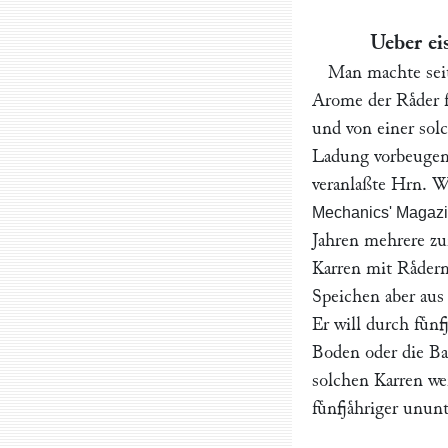
Ueber ei
Man machte seit
Arome der Raͤder 
und von einer solc
Ladung vorbeugen,
veranlaßte Hrn.
W
Mechanics' Magazi
Jahren mehrere zu
Karren mit Raͤder
Speichen aber au
Er will durch fuͤn
Boden oder die Bah
solchen Karren we
fuͤnfjaͤhriger un