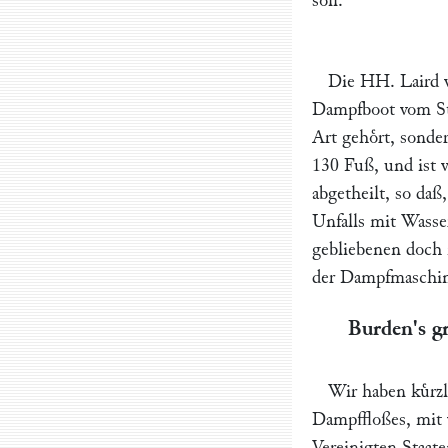
soll.
Die HH.
Laird
v
Dampfboot vom Sta
Art gehoͤrt, sonde
130 Fuß, und ist v
abgetheilt, so daß
Unfalls mit Wasser
gebliebenen doch 
der Dampfmaschine
Burden
's 
Wir haben kuͤrz
Dampffloßes, mit
Vereinigten Staate