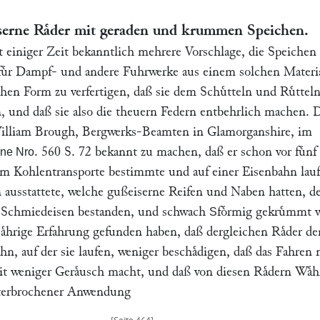
serne Raͤder mit geraden und krummen Speichen.
 einiger Zeit bekanntlich mehrere Vorschlage, die Speichen
fuͤr Dampf- und andere Fuhrwerke aus einem solchen Materi
hen Form zu verfertigen, daß sie dem Schuͤtteln und Ruͤtteln
 und daß sie also die theuern Federn entbehrlich machen. 
illiam Brough
, Bergwerks-Beamten in Glamorganshire, im
. 560 S. 72 bekannt zu machen, daß er schon vor fuͤnf
ne Nro
m Kohlentransporte bestimmte und auf einer Eisenbahn lau
n ausstattete, welche gußeiserne Reifen und Naben hatten, d
s Schmiedeisen bestanden, und schwach
foͤrmig gekruͤmmt 
S
fjaͤhrige Erfahrung gefunden haben, daß dergleichen Raͤder de
n, auf der sie laufen, weniger beschaͤdigen, daß das Fahren 
it weniger Geraͤusch macht, und daß von diesen Raͤdern Waͤ
unterbrochener Anwendung