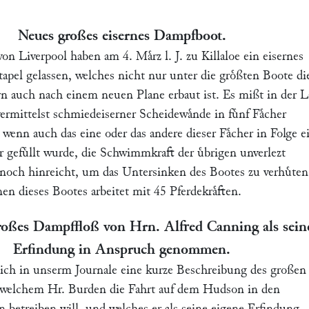
Neues großes eisernes Dampfboot.
on Liverpool haben am 4. Maͤrz l. J. zu Killaloe ein eisernes
pel gelassen, welches nicht nur unter die groͤßten Boote di
rn auch nach einem neuen Plane erbaut ist. Es mißt in der L
ermittelst schmiedeiserner Scheidewaͤnde in fuͤnf Faͤcher
, wenn auch das eine oder das andere dieser Faͤcher in Folge e
 gefuͤllt wurde, die Schwimmkraft der uͤbrigen unverlezt
noch hinreicht, um das Untersinken des Bootes zu verhuͤten
n dieses Bootes arbeitet mit 45 Pferdekraͤften.
großes Dampffloß von Hrn.
Alfred Canning
als sein
Erfindung in Anspruch genommen.
lich in unserm Journale eine kurze Beschreibung des großen
 welchem Hr.
Burden
die Fahrt auf dem Hudson in den
n betreiben will, und welches er als seine eigene Erfindung