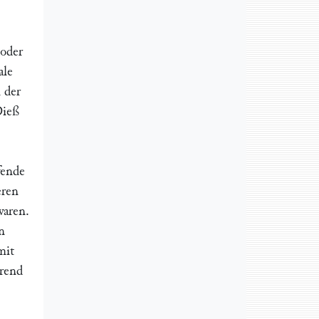
 oder
ale
 der
Dieß
fende
eren
waren.
n
mit
hrend