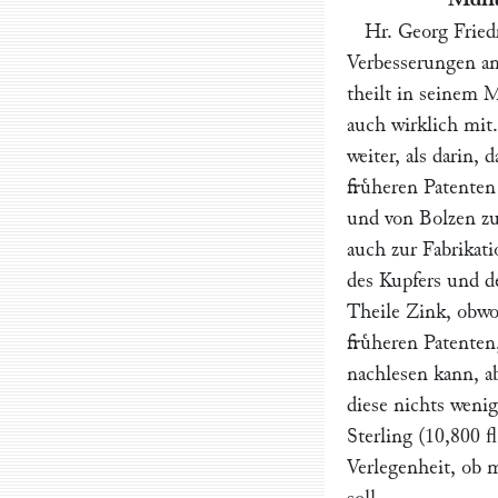
Hr.
Georg Fried
Verbesserungen a
theilt in seinem M
auch wirklich mit.
weiter, als darin,
fruͤheren Patente
und von Bolzen zu
auch zur Fabrikat
des Kupfers und de
Theile Zink, obwoh
fruͤheren Patenten
nachlesen kann, ab
diese nichts weni
Sterling (10,800 
Verlegenheit, ob 