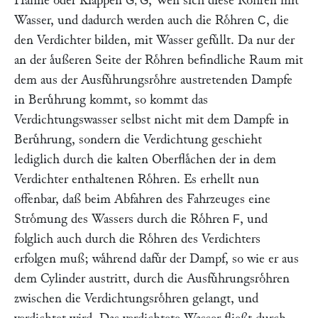
Haͤhne oder Klappen
, Wen sich diese Roͤhren mit
G, G
Wasser, und dadurch werden auch die Roͤhren
, die
C
den Verdichter bilden, mit Wasser gefuͤllt. Da nur der
an der aͤußeren Seite der Roͤhren befindliche Raum mit
dem aus der Ausfuͤhrungsroͤhre austretenden Dampfe
in Beruͤhrung kommt, so kommt das
Verdichtungswasser selbst nicht mit dem Dampfe in
Beruͤhrung, sondern die Verdichtung geschieht
lediglich durch die kalten Oberflaͤchen der in dem
Verdichter enthaltenen Roͤhren. Es erhellt nun
offenbar, daß beim Abfahren des Fahrzeuges eine
Stroͤmung des Wassers durch die Roͤhren
, und
F
folglich auch durch die Roͤhren des Verdichters
erfolgen muß; waͤhrend dafuͤr der Dampf, so wie er aus
dem Cylinder austritt, durch die Ausfuͤhrungsroͤhren
zwischen die Verdichtungsroͤhren gelangt, und