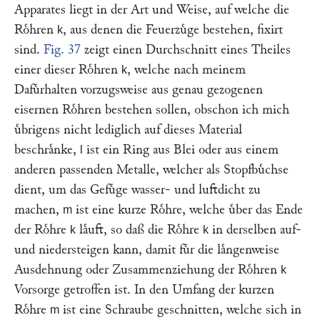
Apparates liegt in der Art und Weise, auf welche die
Roͤhren
, aus denen die Feuerzuͤge bestehen, fixirt
k
sind.
Fig. 37
zeigt einen Durchschnitt eines Theiles
einer dieser Roͤhren
, welche nach meinem
k
Dafuͤrhalten vorzugsweise aus genau gezogenen
eisernen Roͤhren bestehen sollen, obschon ich mich
uͤbrigens nicht lediglich auf dieses Material
beschraͤnke,
ist ein Ring aus Blei oder aus einem
l
anderen passenden Metalle, welcher als Stopfbuͤchse
dient, um das Gefuͤge wasser- und luftdicht zu
machen,
ist eine kurze Roͤhre, welche uͤber das Ende
m
der Roͤhre
laͤuft, so daß die Roͤhre
in derselben auf-
k
k
und niedersteigen kann, damit fuͤr die laͤngenweise
Ausdehnung oder Zusammenziehung der Roͤhren
k
Vorsorge getroffen ist. In den Umfang der kurzen
Roͤhre
ist eine Schraube geschnitten, welche sich in
m