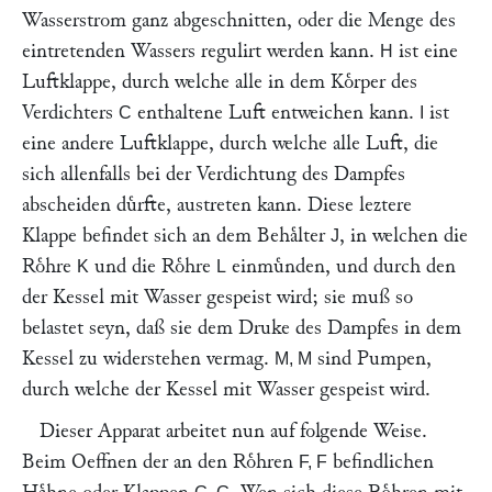
Wasserstrom ganz abgeschnitten, oder die Menge des
eintretenden Wassers regulirt werden kann.
ist eine
H
Luftklappe, durch welche alle in dem Koͤrper des
Verdichters
enthaltene Luft entweichen kann.
ist
C
I
eine andere Luftklappe, durch welche alle Luft, die
sich allenfalls bei der Verdichtung des Dampfes
abscheiden duͤrfte, austreten kann. Diese leztere
Klappe befindet sich an dem Behaͤlter
, in welchen die
J
Roͤhre
und die Roͤhre
einmuͤnden, und durch den
K
L
der Kessel mit Wasser gespeist wird; sie muß so
belastet seyn, daß sie dem Druke des Dampfes in dem
Kessel zu widerstehen vermag.
sind Pumpen,
M, M
durch welche der Kessel mit Wasser gespeist wird.
Dieser Apparat arbeitet nun auf folgende Weise.
Beim Oeffnen der an den Roͤhren
befindlichen
F, F