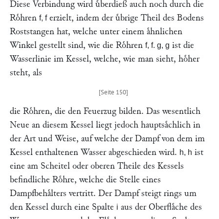
Diese Verbindung wird uͤberdieß auch noch durch die
Roͤhren
erzielt, indem der uͤbrige Theil des Bodens
f, f
Roststangen hat, welche unter einem aͤhnlichen
Winkel gestellt sind, wie die Roͤhren
ist die
f, f. g, g
Wasserlinie im Kessel, welche, wie man sieht, hoͤher
steht, als
die Roͤhren, die den Feuerzug bilden. Das wesentlich
Neue an diesem Kessel liegt jedoch hauptsaͤchlich in
der Art und Weise, auf welche der Dampf von dem im
Kessel enthaltenen Wasser abgeschieden wird.
ist
h, h
eine am Scheitel oder oberen Theile des Kessels
befindliche Roͤhre, welche die Stelle eines
Dampfbehaͤlters vertritt. Der Dampf steigt rings um
den Kessel durch eine Spalte
aus der Oberflaͤche des
i