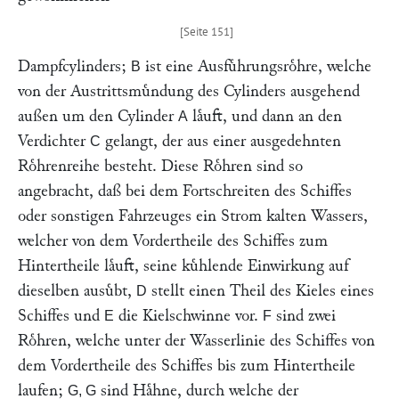
Dampfcylinders;
ist eine Ausfuͤhrungsroͤhre, welche
B
von der Austrittsmuͤndung des Cylinders ausgehend
außen um den Cylinder
laͤuft, und dann an den
A
Verdichter
gelangt, der aus einer ausgedehnten
C
Roͤhrenreihe besteht. Diese Roͤhren sind so
angebracht, daß bei dem Fortschreiten des Schiffes
oder sonstigen Fahrzeuges ein Strom kalten Wassers,
welcher von dem Vordertheile des Schiffes zum
Hintertheile laͤuft, seine kuͤhlende Einwirkung auf
dieselben ausuͤbt,
stellt einen Theil des Kieles eines
D
Schiffes und
die Kielschwinne vor.
sind zwei
E
F
Roͤhren, welche unter der Wasserlinie des Schiffes von
dem Vordertheile des Schiffes bis zum Hintertheile
laufen;
sind Haͤhne, durch welche der
G, G