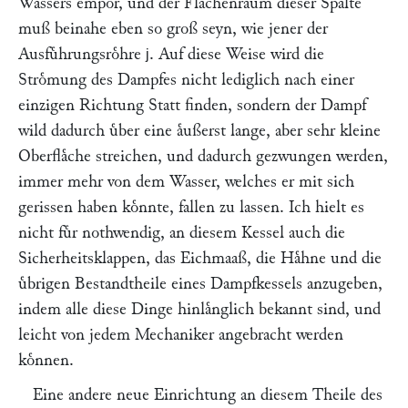
Wassers empor, und der Flaͤchenraum dieser Spalte
muß beinahe eben so groß seyn, wie jener der
Ausfuͤhrungsroͤhre
. Auf diese Weise wird die
j
Stroͤmung des Dampfes nicht lediglich nach einer
einzigen Richtung Statt finden, sondern der Dampf
wild dadurch uͤber eine aͤußerst lange, aber sehr kleine
Oberflaͤche streichen, und dadurch gezwungen werden,
immer mehr von dem Wasser, welches er mit sich
gerissen haben koͤnnte, fallen zu lassen. Ich hielt es
nicht fuͤr nothwendig, an diesem Kessel auch die
Sicherheitsklappen, das Eichmaaß, die Haͤhne und die
uͤbrigen Bestandtheile eines Dampfkessels anzugeben,
indem alle diese Dinge hinlaͤnglich bekannt sind, und
leicht von jedem Mechaniker angebracht werden
koͤnnen.
Eine andere neue Einrichtung an diesem Theile des