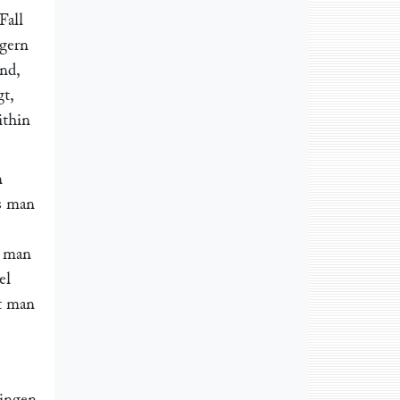
Fall
ͤgern
ind,
gt,
ithin
n
s man
t man
el
ut man
ringen