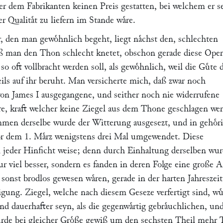
der dem Fabrikanten keinen Preis gestatten, bei welchem er s
r Qualitaͤt zu liefern im Stande waͤre.
, den man gewoͤhnlich begeht, liegt naͤchst den, schlechten
ß man den Thon schlecht knetet, obschon gerade diese Oper
o oft vollbracht werden soll, als gewoͤhnlich, weil die Guͤte 
ils auf ihr beruht. Man versicherte mich, daß zwar noch
 von James I ausgegangene, und seither noch nie widerrufene
re, kraft welcher keine Ziegel aus dem Thone geschlagen we
men derselbe wurde der Witterung ausgesezt, und in gehoͤr
r dem 1. Maͤrz wenigstens drei Mal umgewendet. Diese
 jeder Hinficht weise; denn durch Einhaltung derselben wu
ur viel besser, sondern es fanden in deren Folge eine große 
 sonst brodlos gewesen waͤren, gerade in der harten Jahreszeit
tigung. Ziegel, welche nach diesem Geseze verfertigt sind, wu
und dauerhafter seyn, als die gegenwaͤrtig gebraͤuchlichen, un
uͤrde bei gleicher Groͤße gewiß um den sechsten Theil mehr