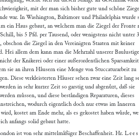
r Schwierigkeit, mit der man sich bisher gute und schoͤne Zieg
ande war. In Washington, Baltimore und Philadelphia wurde s
um ein Haus gebaut, an welchem man die Ziegel der Fronte 
0 Schill, bis 5 Pfd. per Tausend, oder wenigstens nicht unter 3
e, obschon die Ziegel in den Vereinigten Staaten mit keiner
nd. Hei allem dem kann man die Mehrzahl unserer Baulustige
icht der Knikerei oder einer außerordentlichen Sparsamkeit
em sie an ihren Haͤusern eine Menge von Stuccaturarbeit zu
en. Diese verkleisterten Haͤuser sehen zwar eine Zeit lang s
 werden in sehr kurzer Zeit so garstig und abgenuͤzt, daß sie
t werden muͤssen, und diese bestaͤndigen Reparaturen, dieses
streichen, wodurch eigentlich doch nur etwas im Inneren
 wird, kostet am Ende mehr, als es gekostet haben wuͤrde, w
ch anfangs solid gebaut hatte.
don ist von sehr mittelmaͤßiger Beschaffenheit. Hr.
Lees