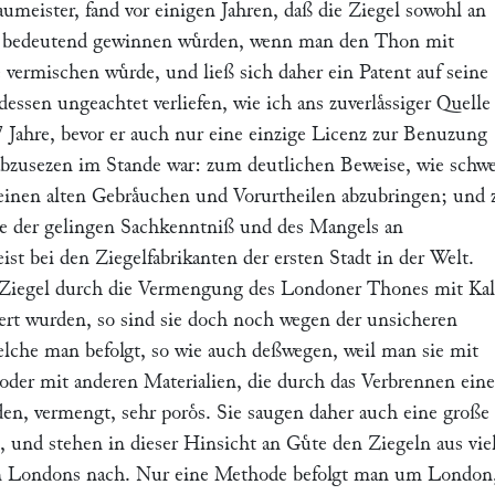
aumeister, fand vor einigen Jahren, daß die Ziegel sowohl an
te bedeutend gewinnen wuͤrden, wenn man den Thon mit
 vermischen wuͤrde, und ließ sich daher ein Patent auf seine
essen ungeachtet verliefen, wie ich ans zuverlaͤssiger Quelle
7 Jahre, bevor er auch nur eine einzige Licenz zur Benuzung
abzusezen im Stande war: zum deutlichen Beweise, wie schwe
 seinen alten Gebraͤuchen und Vorurtheilen abzubringen; und
e der gelingen Sachkenntniß und des Mangels an
t bei den Ziegelfabrikanten der ersten Stadt in der Welt.
Ziegel durch die Vermengung des Londoner Thones mit Ka
ert wurden, so sind sie doch noch wegen der unsicheren
che man befolgt, so wie auch deßwegen, weil man sie mit
oder mit anderen Materialien, die durch das Verbrennen eine
den, vermengt, sehr poroͤs. Sie saugen daher auch eine große
 und stehen in dieser Hinsicht an Guͤte den Ziegeln aus vie
 Londons nach. Nur eine Methode befolgt man um London