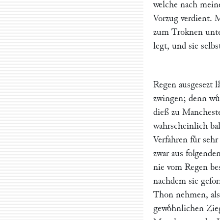
welche nach meine
Vorzug verdient. 
zum Troknen unter
legt, und sie selb
Regen ausgesezt l
zwingen; denn wuͤ
dieß zu Mancheste
wahrscheinlich bal
Verfahren fuͤr se
zwar aus folgenden
nie vom Regen besc
nachdem sie gefor
Thon nehmen, als 
gewoͤhnlichen Zieg