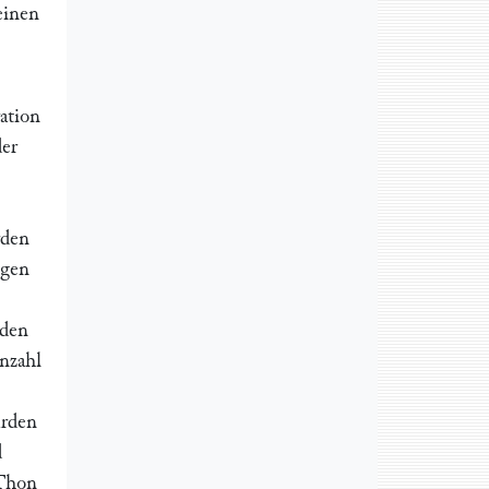
einen
ation
der
rden
igen
rden
Anzahl
ͤrden
d
 Thon