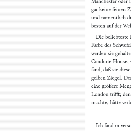
Manchester oder 
gar keine feinen Z
und namentlich die
besten auf der Wel
Die beliebteste 
Farbe des Schwefe
werden sie gehalte
Conduite House, w
fand, daß sie dies
gelben Ziegel. De
eine groͤßere Men
London trifft; den
machte, haͤtte ver
Ich fand in ver