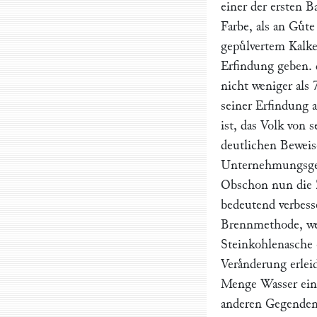
einer der ersten B
Farbe, als an Guͤ
gepuͤlvertem Kalke
Erfindung geben. d
nicht weniger als 
seiner Erfindung 
ist, das Volk von
deutlichen Beweis
Unternehmungsgeis
Obschon nun die 
bedeutend verbess
Brennmethode, wel
Steinkohlenasche 
Veraͤnderung erlei
Menge Wasser ein,
anderen Gegenden