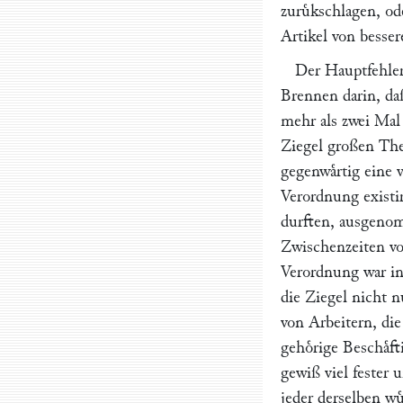
zuruͤkschlagen, o
Artikel von bessere
Der Hauptfehler
Brennen darin, da
mehr als zwei Mal s
Ziegel großen The
gegenwaͤrtig eine
Verordnung existi
durften, ausgenom
Zwischenzeiten vo
Verordnung war in
die Ziegel nicht n
von Arbeitern, die
gehoͤrige Beschaͤf
gewiß viel fester 
jeder derselben w