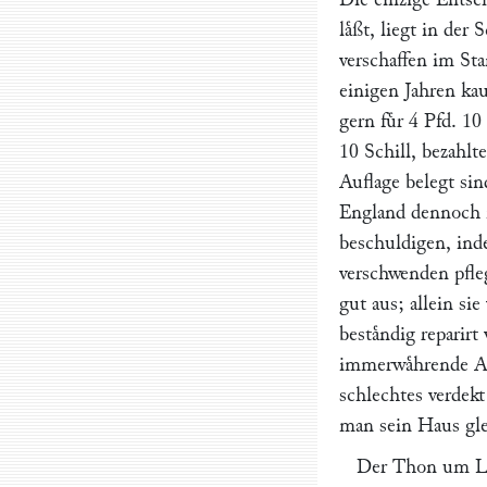
laͤßt, liegt in de
verschaffen im St
einigen Jahren ka
gern fuͤr 4 Pfd. 1
10 Schill, bezahlt
Auflage belegt si
England dennoch n
beschuldigen, ind
verschwenden pfleg
gut aus; allein sie
bestaͤndig reparir
immerwaͤhrende An
schlechtes verdekt
man sein Haus glei
Der Thon um Lon