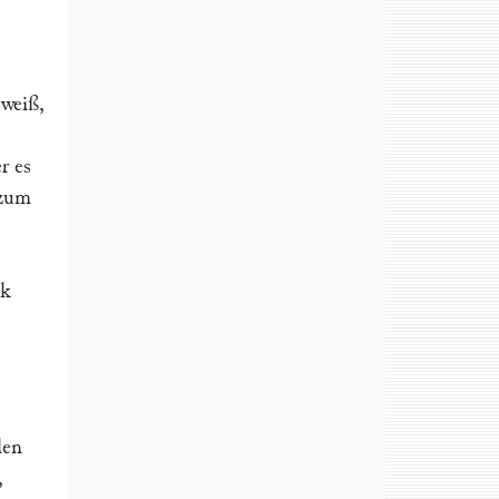
 weiß,
r es
 zum
lk
len
,