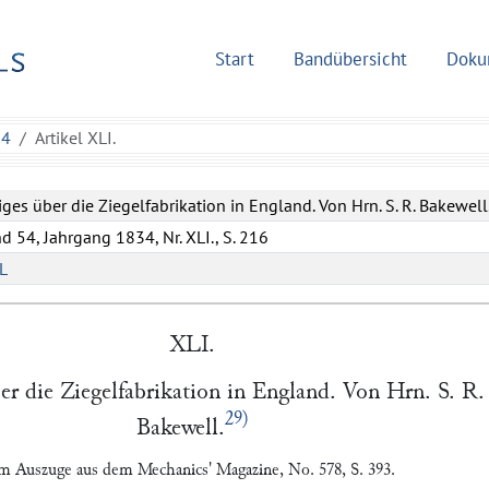
Start
Bandübersicht
Doku
54
Artikel XLI.
iges über die Ziegelfabrikation in England. Von Hrn. S. R. Bakewell
d 54, Jahrgang 1834, Nr. XLI., S. 216
L
XLI.
ber die Ziegelfabrikation in England. Von Hrn.
S. R.
29)
Bakewell
.
m Auszuge aus dem
Mechanics' Magazine
, No. 578, S. 393.