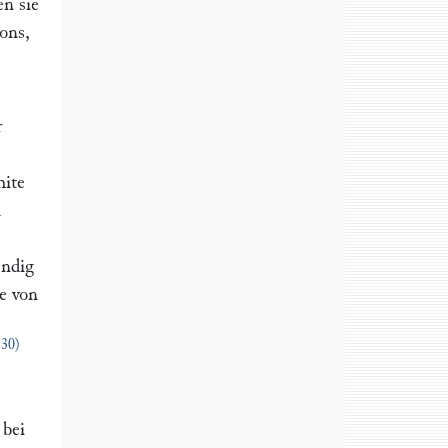
n sie
dons,
e
r
hite
d
endig
he von
e
30)
.
 bei