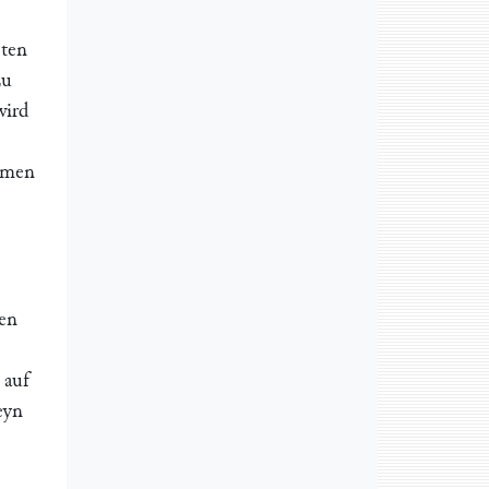
sten
zu
wird
amen
men
 auf
eyn