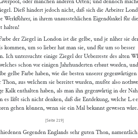
Liverpool, oder manchen anderen Orten; und dennoch mache
iegel. Dieß hindert jedoch nicht, daß sich die Arbeiter Lon
 Werkfuͤhrer, in ihrem unausstehlichen Eigenduͤnkel fuͤr di
t halten!
Farbe der Ziegel in London ist die gelbe, und je naͤher sie de
ls kommen, um so lieber hat man sie, und fuͤr um so besser
n. Ich untersuchte einige Ziegel der Ueberreste des alten W
elches schon vor einigen Jahrhunderten erbaut worden, un
elbe gelbe Farbe haben, wie die besten unserer gegenwaͤrtigen
r Thon, aus welchem sie bereitet wurden, mußte also nothw
ge Kalk enthalten haben, als man ihn gegenwaͤrtig in der Na
n es laͤßt sich nicht denken, daß die Entdekung, welche
Le
loren gehen koͤnnen, wenn sie ein Mal bekannt gewesen waͤre
schiedenen Gegenden Englands sehr guten Thon, namentlich