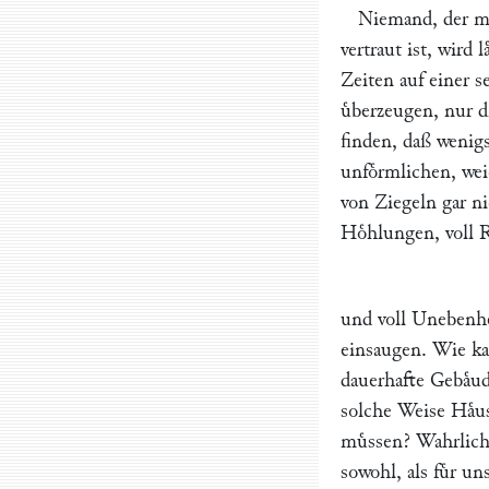
Niemand, der mi
vertraut ist, wird
Zeiten auf einer 
uͤberzeugen, nur 
finden, daß wenigs
unfoͤrmlichen, w
von Ziegeln gar ni
Hoͤhlungen, voll 
und voll Unebenhe
einsaugen. Wie ka
dauerhafte Gebaͤud
solche Weise Haͤu
muͤssen? Wahrlich 
sowohl, als fuͤr u