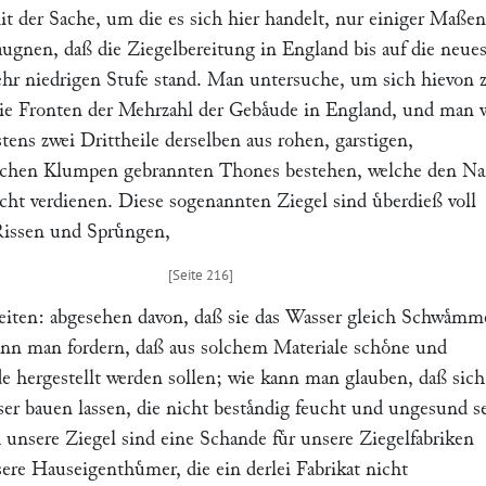
t der Sache, um die es sich hier handelt, nur einiger Maßen
 laͤugnen, daß die Ziegelbereitung in England bis auf die neue
sehr niedrigen Stufe stand. Man untersuche, um sich hievon 
die Fronten der Mehrzahl der Gebaͤude in England, und man 
tens zwei Drittheile derselben aus rohen, garstigen,
eichen Klumpen gebrannten Thones bestehen, welche den N
cht verdienen. Diese sogenannten Ziegel sind uͤberdieß voll
Rissen und Spruͤngen,
iten: abgesehen davon, daß sie das Wasser gleich Schwaͤm
nn man fordern, daß aus solchem Materiale schoͤne und
e hergestellt werden sollen; wie kann man glauben, daß sich
ser bauen lassen, die nicht bestaͤndig feucht und ungesund s
unsere Ziegel sind eine Schande fuͤr unsere Ziegelfabriken
nsere Hauseigenthuͤmer, die ein derlei Fabrikat nicht