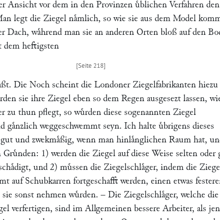
r Ansicht vor dem in den Provinzen uͤblichen Verfahren den
Man legt die Ziegel naͤmlich, so wie sie aus dem Model kom
 Dach, waͤhrend man sie an anderen Orten bloß auf den Bo
st dem heftigsten
aͤßt. Die Noch scheint die Londoner Ziegelfabrikanten hiezu
rden sie ihre Ziegel eben so dem Regen ausgesezt lassen, w
r zu thun pflegt, so wuͤrden diese sogenannten Ziegel
d gaͤnzlich weggeschwemmt seyn. Ich halte uͤbrigens dieses
hr gut und zwekmaͤßig, wenn man hinlaͤnglichen Raum hat, u
 Gruͤnden: 1) werden die Ziegel auf diese Weise selten oder 
haͤdigt, und 2) muͤssen die Ziegelschlaͤger, indem die Ziege
mt auf Schubkarren fortgeschafft werden, einen etwas fester
sie sonst nehmen wuͤrden. – Die Ziegelschlaͤger, welche die
el verfertigen, sind im Allgemeinen bessere Arbeiter, als je