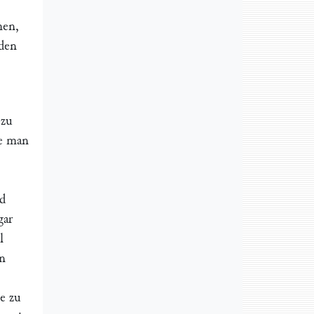
men,
den
 zu
ie man
nd
gar
l
en
ne zu