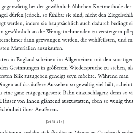
ß gegenwaͤrtig bei der gewoͤhnlich uͤblichen Knetmethode der 
ngel duͤrfen jedoch, so fuͤhlbar sie sind, nicht den Ziegelschla
legt werden, indem sie hauptsaͤchlich auch dadurch bedingt s
n gewoͤhnlich an die Wenigstnehmenden zu versteigern pfle
ternehmer dann gezwungen werden, die wohlfeilsten, und m
esten Materialien anzukaufen.
uten in England scheinen im Allgemeinen mit den sonstige
nden Gesinnungen in groͤßerem Wiederspruche zu stehen, al
n ersten Blik zuzugeben geneigt seyn moͤchte. Waͤhrend man
Dingen auf das aͤußere Aussehen so gewaltig viel haͤlt, schein
u eine ganz entgegengesezte Bahn einzuschlagen; denn so vi
Haͤuser von Innen glaͤnzend auszustatten, eben so wenig th
r Schoͤnheit ihres Aeußeren.
huldigung, welche sich fuͤr diesen Mange an Geschmak vorb