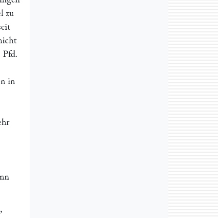
el zu
eit
nicht
 Pfd.
n in
ehr
enn
,