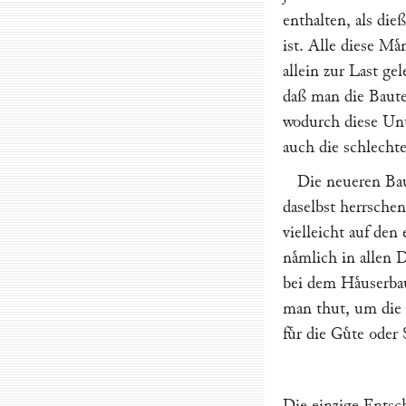
enthalten, als die
ist. Alle diese Maͤ
allein zur Last ge
daß man die Baute
wodurch diese Un
auch die schlecht
Die neueren Ba
daselbst herrsche
vielleicht auf de
naͤmlich in allen 
bei dem Haͤuserba
man thut, um die 
fuͤr die Guͤte ode
Die einzige Entsc