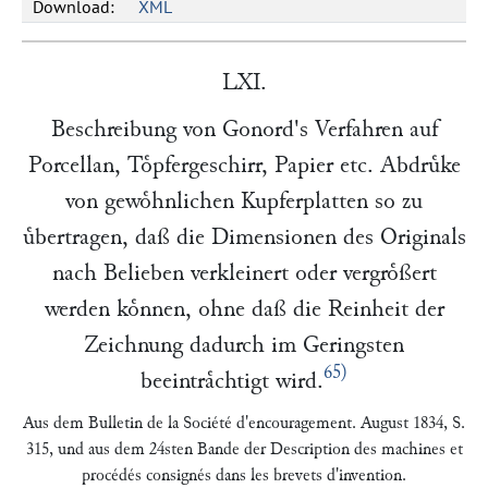
Download:
XML
LXI.
Beschreibung von
Gonord
's Verfahren auf
Porcellan, Toͤpfergeschirr, Papier etc. Abdruͤke
von gewoͤhnlichen Kupferplatten so zu
uͤbertragen, daß die Dimensionen des Originals
nach Belieben verkleinert oder vergroͤßert
werden koͤnnen, ohne daß die Reinheit der
Zeichnung dadurch im Geringsten
65)
beeintraͤchtigt wird.
Aus dem
Bulletin de la Société d'encouragement
. August 1834, S.
315
, und aus dem 24sten Bande der
Description des machines et
procédés consignés dans les brevets d'invention
.