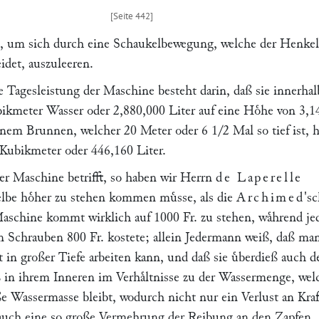
, um sich durch eine Schaukelbewegung, welche der Henkel
eidet, auszuleeren.
e Tagesleistung der Maschine besteht darin, daß sie innerhal
kmeter Wasser oder 2,880,000 Liter auf eine Hoͤhe von 3,1
inem Brunnen, welcher 20 Meter oder 6 1/2 Mal so tief ist, 
6 Kubikmeter oder 446,160 Liter.
er Maschine betrifft, so haben wir Herrn
de Laperelle
elbe hoͤher zu stehen kommen muͤsse, als die
Archimed
's
aschine kommt wirklich auf 1000 Fr. zu stehen, waͤhrend je
n Schrauben 800 Fr. kostete; allein Jedermann weiß, daß ma
 in großer Tiefe arbeiten kann, und daß sie uͤberdieß auch d
ß in ihrem Inneren im Verhaͤltnisse zu der Wassermenge, wel
ße Wassermasse bleibt, wodurch nicht nur ein Verlust an Kraf
auch eine so große Vermehrung der Reibung an den Zapfen