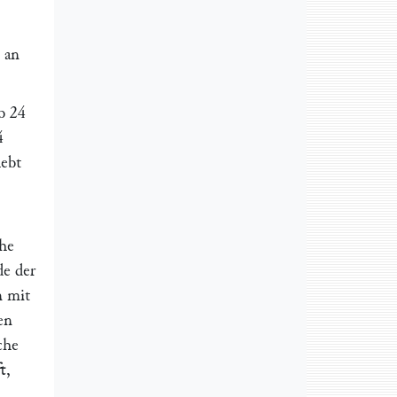
 an
b 24
4
hebt
che
de der
n mit
en
che
t,