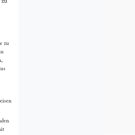
 zu
e zu
zu
n,
aus
ßeisen
nden
it