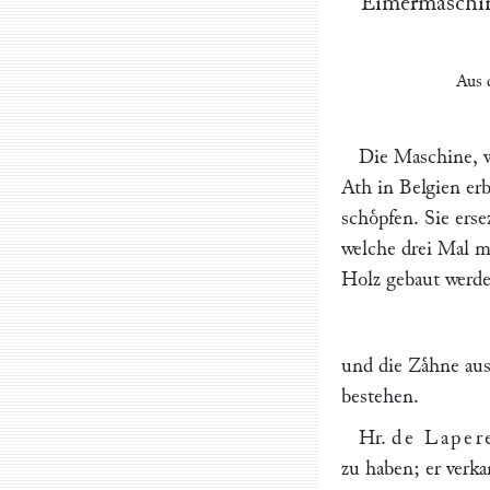
Eimermaschi
Aus
Die Maschine, w
Ath in Belgien er
schoͤpfen. Sie ers
welche drei Mal me
Holz gebaut werde
und die Zaͤhne aus
bestehen.
Hr.
de Laper
zu haben; er verk