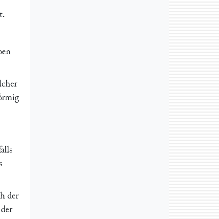
t.
ben
lcher
oͤrmig
alls
s
ch der
 der