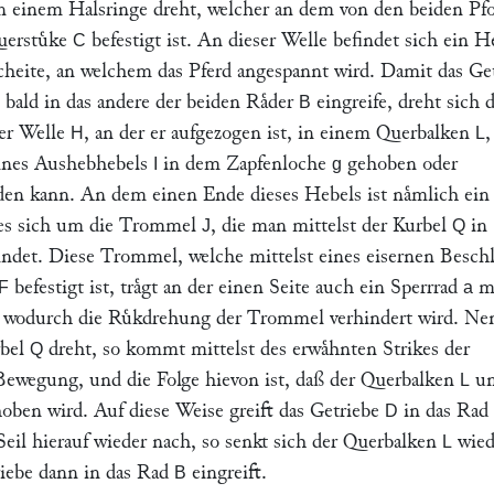
n einem Halsringe dreht, welcher an dem von den beiden Pf
uerstuͤke
befestigt ist. An dieser Welle befindet sich ein H
C
heite, an welchem das Pferd angespannt wird. Damit das Ge
, bald in das andere der beiden Raͤder
eingreife, dreht sich d
B
er Welle
, an der er aufgezogen ist, in einem Querbalken
,
H
L
eines Aushebhebels
in dem Zapfenloche
gehoben oder
I
g
den kann. An dem einen Ende dieses Hebels ist naͤmlich ein 
hes sich um die Trommel
, die man mittelst der Kurbel
in
J
Q
ndet. Diese Trommel, welche mittelst eines eisernen Beschl
befestigt ist, traͤgt an der einen Seite auch ein Sperrrad
m
F
a
 wodurch die Ruͤkdrehung der Trommel verhindert wird. Ne
rbel
dreht, so kommt mittelst des erwaͤhnten Strikes der
Q
Bewegung, und die Folge hievon ist, daß der Querbalken
un
L
ben wird. Auf diese Weise greift das Getriebe
in das Rad
D
 Seil hierauf wieder nach, so senkt sich der Querbalken
wied
L
riebe dann in das Rad
eingreift.
B