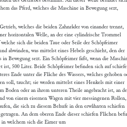
onen des Getriebes bestimmt. An dieser Welle befindet sic
chem das Pferd, welches die Maschine in Bewegung sezt,
Getrieb, welches die beiden Zahnraͤder von einander trennt,
iner horizontalen Welle, an der eine cylindrische Trommel
f welche sich die beiden Taue oder Seile der Schoͤpfeimer
und abwinden, was mittelst eines Hebels geschieht, den der
s in Bewegung sezt. Ein Schoͤpfeimer faßt, wenn die Maschin
t ist, 500 Liter. Beide Schoͤpfeimer befinden sich auf schief
teres Ende unter die Flaͤche des Wassers, welches gehoben o
en soll, taucht; sie werden mittelst eines Henkels mit einer
em Boden oder an ihrem unteren Theile angebracht ist, an d
und von einem eisernen Wagen mit vier messingenen Rollen,
aufen, die sich zu diesem Behufe in den erwaͤhnten schiefen
 getragen. An dem oberen Ende dieser schiefen Flaͤchen befi
r, in welchem sich die Eimer um