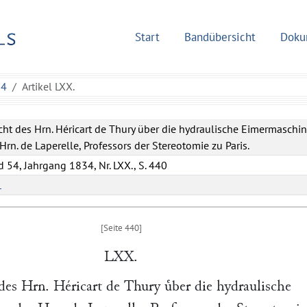
Start
Bandübersicht
Doku
54
Artikel LXX.
cht des Hrn. Héricart de Thury über die hydraulische Eimermaschi
Hrn. de Laperelle, Professors der Stereotomie zu Paris.
 54, Jahrgang 1834, Nr. LXX., S. 440
L
LXX.
 des Hrn.
Héricart de Thury
uͤber die hydraulische