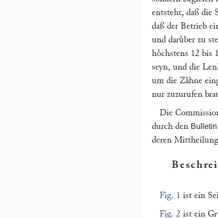
entsteht, daß die
daß der Betrieb e
und daruͤber zu s
hoͤchstens 12 bis 
seyn, und die Lenk
um die Zaͤhne ein
nur zuzurufen bra
Die Commission 
durch den
Bulletin
deren Mittheilung
Beschrei
Fig. 1
ist ein Se
Fig. 2
ist ein Gr