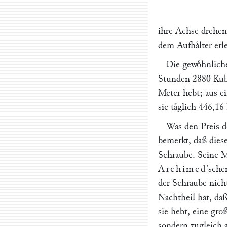
ihre Achse drehen
dem Aufhaͤlter erl
Die gewoͤhnlich
Stunden 2880 Kubi
Meter hebt; aus e
sie taͤglich 446,1
Was den Preis d
bemerkt, daß dies
Schraube. Seine M
Archimed
'sche
der Schraube nicht
Nachtheil hat, da
sie hebt, eine gro
sondern zugleich 