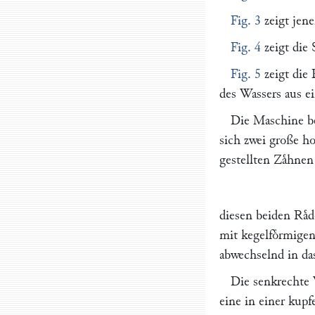
Fig. 3
zeigt jen
Fig. 4
zeigt die 
Fig. 5
zeigt die
des Wassers aus e
Die Maschine be
sich zwei große ho
gestellten Zaͤhne
diesen beiden Raͤd
mit kegelfoͤrmige
abwechselnd in das
Die senkrechte
eine in einer kup