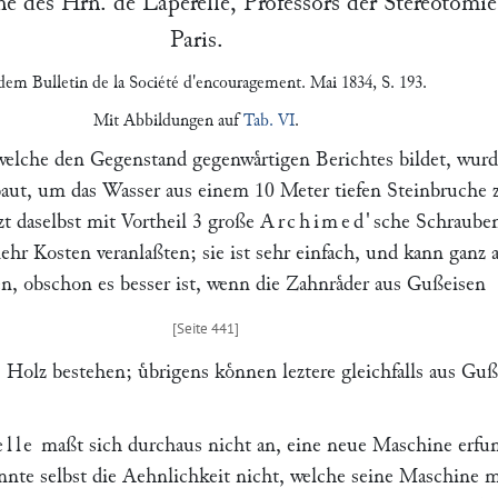
ne des Hrn.
de Laperelle
, Professors der Stereotomie
Paris.
 dem
Bulletin de la Société d'encouragement
. Mai 1834, S. 193.
Mit Abbildungen auf
Tab. VI
.
elche den Gegenstand gegenwaͤrtigen Berichtes bildet, wurd
baut, um das Wasser aus einem 10 Meter tiefen Steinbruche 
ezt daselbst mit Vortheil 3 große
Archimed'
sche Schraube
hr Kosten veranlaßten; sie ist sehr einfach, und kann ganz 
n, obschon es besser ist, wenn die Zahnraͤder aus Gußeisen
 Holz bestehen; uͤbrigens koͤnnen leztere gleichfalls aus Gu
elle
maßt sich durchaus nicht an, eine neue Maschine erfu
annte selbst die Aehnlichkeit nicht, welche seine Maschine m