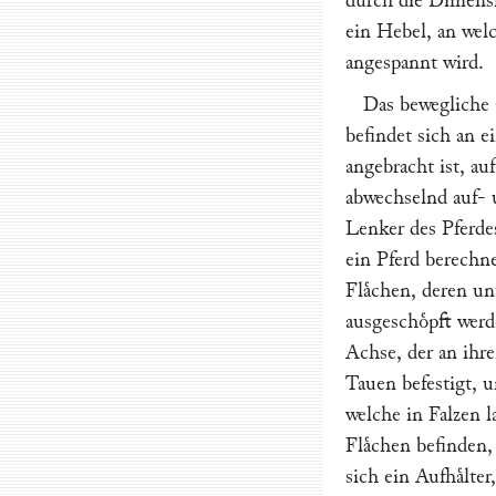
durch die Dimensi
ein Hebel, an wel
angespannt wird.
Das bewegliche 
befindet sich an e
angebracht ist, au
abwechselnd auf- 
Lenker des Pferde
ein Pferd berechne
Flaͤchen, deren un
ausgeschoͤpft werd
Achse, der an ihr
Tauen befestigt, 
welche in Falzen l
Flaͤchen befinden,
sich ein Aufhaͤlte