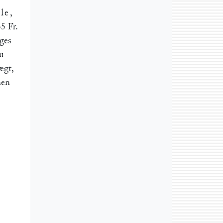
le
,
5 Fr.
ges
zu
egt,
nen
e