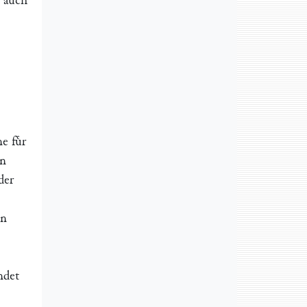
h auch
e fuͤr
en
der
en
ndet