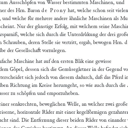
, zum Ausschoͤpfen von Wasser bestimmten Maschinen, und
ener des Hrn. Baron
de Prony
hat, welche schon seit viele
, und welche fuͤr mehrere andere aͤhnliche Maschinen als Mu
scheint. Nur der guͤnstige Erfolg, mit welchem seine Maschi
Ersparniß, welche sich durch die Unterdruͤkung der drei groß
n Schrauben, deren Stelle sie vertritt, ergab, bewogen Hrn.
d
lbe der Gesellschaft vorzulegen.
nfache Maschine hat auf den ersten Blik eine gewisse
dem Goͤpel, dessen sich die Gemuͤsegaͤrtner in der Gegend v
nterscheidet sich jedoch von diesem dadurch, daß das Pferd 
elben Richtung im Kreise herumgeht, so wie auch durch die 
sser zu schoͤpfen und emporzuheben.
 einer senkrechten, beweglichen Welle, an welcher zwei große
eiserne, horizontale Raͤder mit einer kegelfoͤrmigen gezahnte
acht sind. Die Entfernung dieser beiden Raͤder von einander