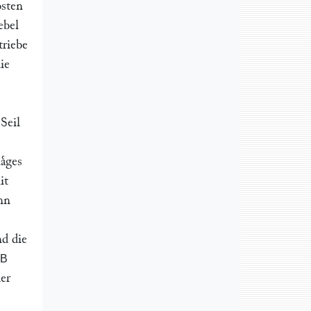
osten
ebel
triebe
ie
Seil
aͤges
it
nn
d die
B
er