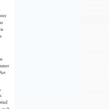
n
ster
ne
en
e
on
immer
Art
,
n
 wird