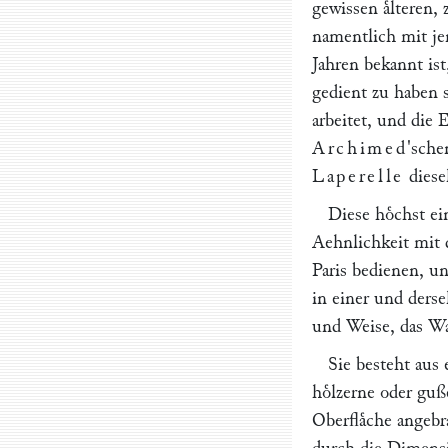
gewissen aͤlteren
namentlich mit j
Jahren bekannt ist
gedient zu haben 
arbeitet, und die 
Archimed
'sche
Laperelle
diese
Diese hoͤchst ei
Aehnlichkeit mit 
Paris bedienen, u
in einer und ders
und Weise, das Wa
Sie besteht aus
hoͤlzerne oder guß
Oberflaͤche angebr