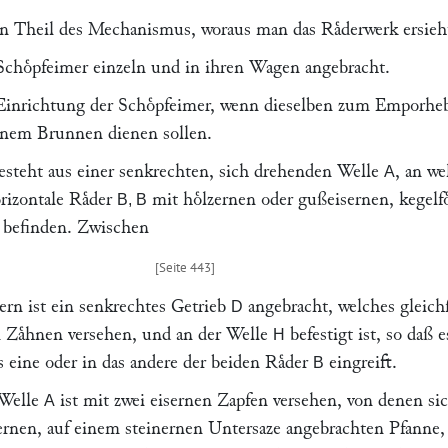
en Theil des Mechanismus, woraus man das Raͤderwerk ersieh
Schoͤpfeimer einzeln und in ihren Wagen angebracht.
 Einrichtung der Schoͤpfeimer, wenn dieselben zum Emporhe
inem Brunnen dienen sollen.
steht aus einer senkrechten, sich drehenden Welle
, an we
A
rizontale Raͤder
mit hoͤlzernen oder gußeisernen, kegelf
B, B
n befinden. Zwischen
ern ist ein senkrechtes Getrieb
angebracht, welches gleichf
D
n Zaͤhnen versehen, und an der Welle
befestigt ist, so daß e
H
 eine oder in das andere der beiden Raͤder
eingreift.
B
 Welle
ist mit zwei eisernen Zapfen versehen, von denen si
A
fernen, auf einem steinernen Untersaze angebrachten Pfanne,