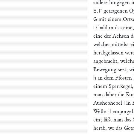
andere hingegen i
getragenen Q
E, F
mit einem Ortsc
G
bald in das eine
D
eine der Achsen d
welcher mittelst 
herabgelassen wer
angebracht, welc
Bewegung sezt, wi
an dem Pfosten
h
einem Sperrkegel,
man daher die Ku
Aushebhebel
in 
l
Welle
emporgeho
H
ein; laͤßt man das
herab, wo das Get