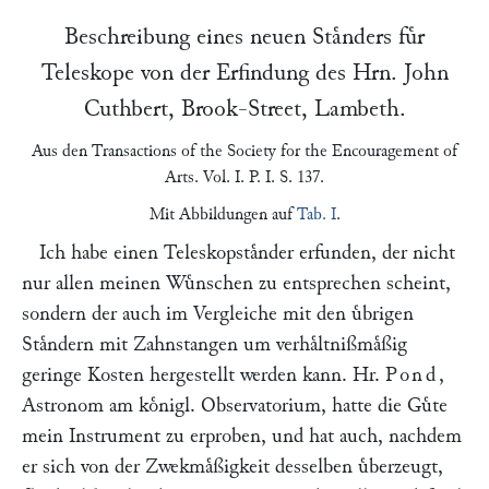
Beschreibung eines neuen Staͤnders fuͤr
Teleskope von der Erfindung des Hrn.
John
Cuthbert
, Brook-Street, Lambeth.
Aus den
Transactions of the Society for the Encouragement of
Arts
. Vol. I. P. I. S. 137.
Mit Abbildungen auf
Tab. I
.
Ich habe einen Teleskopstaͤnder erfunden, der nicht
nur allen meinen Wuͤnschen zu entsprechen scheint,
sondern der auch im Vergleiche mit den uͤbrigen
Staͤndern mit Zahnstangen um verhaͤltnißmaͤßig
geringe Kosten hergestellt werden kann. Hr.
Pond
,
Astronom am koͤnigl. Observatorium, hatte die Guͤte
mein Instrument zu erproben, und hat auch, nachdem
er sich von der Zwekmaͤßigkeit desselben uͤberzeugt,