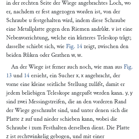
in der rechten Seite der Wiege angebrachtes Loch, wo
er, nachdem er fest angezogen worden ist, von der
Schraube
festgehalten wird, indem diese Schraube
u
eine Metallplatte gegen den Riemen andruͤkt.
ist eine
v
Nebenvorrichtung, welche ein kuͤrzeres Teleskop traͤgt;
dasselbe schiebt sich, wie
Fig. 14
zeigt, zwischen den
beiden Ruͤken oder Grathen
.
w, w
An der Wiege ist ferner auch noch, wie man aus
Fig.
13
und
14
ersieht, ein Sucher
angebracht, der
x, x
vorne eine kleine seitliche Stellung zulaͤßt, damit er
jedem beliebigen Teleskope angepaßt werden kann.
y, y
sind zwei Messingstreifen, die an den vorderen Rand
der Wiege geschraubt sind, und unter denen sich die
Platte
auf und nieder schieben kann, wobei die
z
Schraube
zum Festhalten derselben dient. Die Platte
i
ist rechtwinkelig gebogen, und mit einer
z