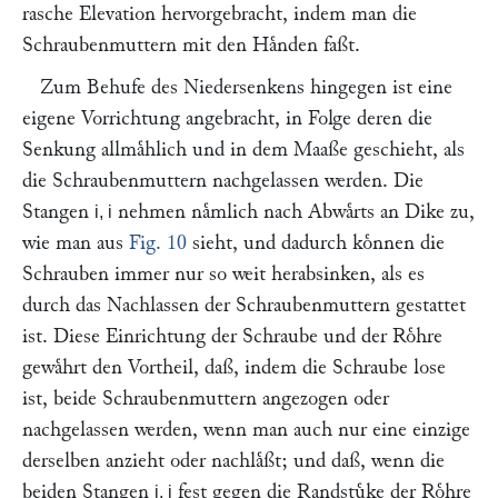
rasche Elevation hervorgebracht, indem man die
Schraubenmuttern mit den Haͤnden faßt.
Zum Behufe des Niedersenkens hingegen ist eine
eigene Vorrichtung angebracht, in Folge deren die
Senkung allmaͤhlich und in dem Maaße geschieht, als
die Schraubenmuttern nachgelassen werden. Die
Stangen
nehmen naͤmlich nach Abwaͤrts an Dike zu,
i, i
wie man aus
Fig. 10
sieht, und dadurch koͤnnen die
Schrauben immer nur so weit herabsinken, als es
durch das Nachlassen der Schraubenmuttern gestattet
ist. Diese Einrichtung der Schraube und der Roͤhre
gewaͤhrt den Vortheil, daß, indem die Schraube lose
ist, beide Schraubenmuttern angezogen oder
nachgelassen werden, wenn man auch nur eine einzige
derselben anzieht oder nachlaͤßt; und daß, wenn die
beiden Stangen
fest gegen die Randstuͤke der Roͤhre
i, i