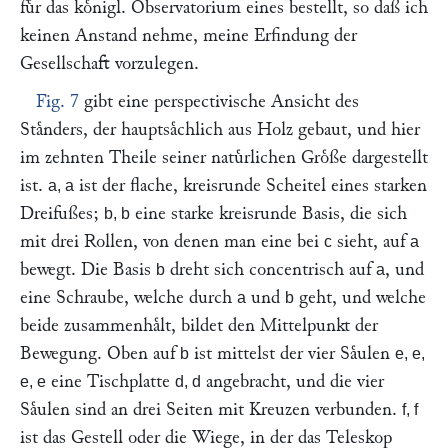
fuͤr das koͤnigl. Observatorium eines bestellt, so daß ich
keinen Anstand nehme, meine Erfindung der
Gesellschaft vorzulegen.
Fig. 7
gibt eine perspectivische Ansicht des
Staͤnders, der hauptsaͤchlich aus Holz gebaut, und hier
im zehnten Theile seiner natuͤrlichen Groͤße dargestellt
ist.
ist der flache, kreisrunde Scheitel eines starken
a, a
Dreifußes;
eine starke kreisrunde Basis, die sich
b, b
mit drei Rollen, von denen man eine bei
sieht, auf
c
a
bewegt. Die Basis
dreht sich concentrisch auf
, und
b
a
eine Schraube, welche durch
und
geht, und welche
a
b
beide zusammenhaͤlt, bildet den Mittelpunkt der
Bewegung. Oben auf
ist mittelst der vier Saͤulen
b
e, e,
eine Tischplatte
angebracht, und die vier
e, e
d, d
Saͤulen sind an drei Seiten mit Kreuzen verbunden.
f, f
ist das Gestell oder die Wiege, in der das Teleskop