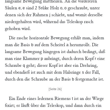
langsame Bewegung mittheilen. An die vordereren
Saͤulen
sind 2 Stuͤke Holz
geschraubt, unter
e, e
o, o
denen sich der Rahmen
schiebt, und womit derselbe
j
niedergehalten wird, waͤhrend das Teleskop rasch
gehoben wird.
Die rasche horizontale Bewegung erhaͤlt man, indem
man die Basis
auf dem Scheitel
herumrollt. Die
b
a
langsame Bewegung hingegen ist dadurch bedingt, daß
man eine Klammer
anbringt, durch deren Kopf
eine
p
r
Schraube
geht; dieser Kopf ist aber ein Drehring,
q
und ebendieß ist auch mit dem Halsringe
der Fall,
s
durch den die Schraube an der Basis
festgemacht ist.
b
Ein Ende eines ledernen Riemens
ist an der Wiege
t
fixirt; er laͤuft uͤber das Teleskop, und dann durch ein