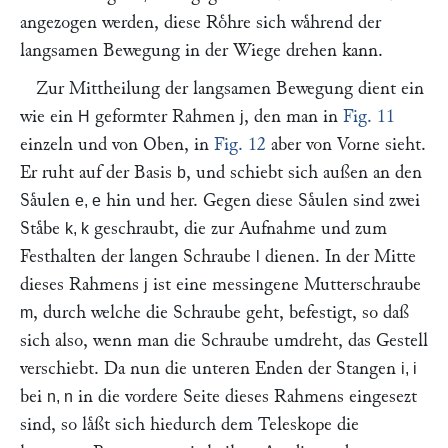
angezogen werden, diese Roͤhre sich waͤhrend der
langsamen Bewegung in der Wiege drehen kann.
Zur Mittheilung der langsamen Bewegung dient ein
wie ein
geformter Rahmen
, den man in
Fig. 11
H
j
einzeln und von Oben, in
Fig. 12
aber von Vorne sieht.
Er ruht auf der Basis
, und schiebt sich außen an den
b
Saͤulen
hin und her. Gegen diese Saͤulen sind zwei
e, e
Staͤbe
geschraubt, die zur Aufnahme und zum
k, k
Festhalten der langen Schraube
dienen. In der Mitte
l
dieses Rahmens
ist eine messingene Mutterschraube
j
, durch welche die Schraube geht, befestigt, so daß
m
sich also, wenn man die Schraube umdreht, das Gestell
verschiebt. Da nun die unteren Enden der Stangen
i, i
bei
in die vordere Seite dieses Rahmens eingesezt
n, n
sind, so laͤßt sich hiedurch dem Teleskope die