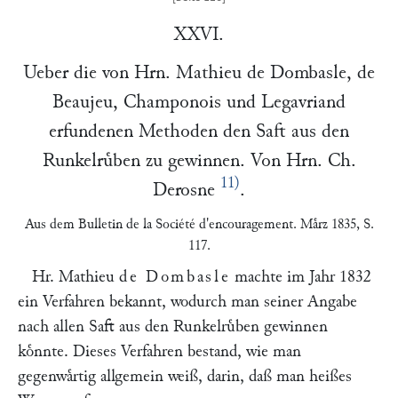
XXVI.
Ueber die von Hrn.
Mathieu de Dombasle
,
de
Beaujeu
,
Champonois
und
Legavriand
erfundenen Methoden den Saft aus den
Runkelruͤben zu gewinnen. Von Hrn.
Ch.
11)
Derosne
.
Aus dem
Bulletin de la Société d'encouragement
. Maͤrz 1835, S.
117.
Hr. Mathieu
de Dombasle
machte im Jahr 1832
ein Verfahren bekannt, wodurch man seiner Angabe
nach allen Saft aus den Runkelruͤben gewinnen
koͤnnte. Dieses Verfahren bestand, wie man
gegenwaͤrtig allgemein weiß, darin, daß man heißes