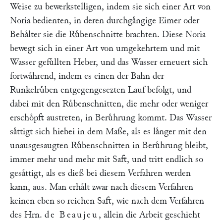
Weise zu bewerkstelligen, indem sie sich einer Art von
Noria bedienten, in deren durchgaͤngige Eimer oder
Behaͤlter sie die Ruͤbenschnitte brachten. Diese Noria
bewegt sich in einer Art von umgekehrtem und mit
Wasser gefuͤllten Heber, und das Wasser erneuert sich
fortwaͤhrend, indem es einen der Bahn der
Runkelruͤben entgegengesezten Lauf befolgt, und
dabei mit den Ruͤbenschnitten, die mehr oder weniger
erschoͤpft austreten, in Beruͤhrung kommt. Das Wasser
saͤttigt sich hiebei in dem Maße, als es laͤnger mit den
unausgesaugten Ruͤbenschnitten in Beruͤhrung bleibt,
immer mehr und mehr mit Saft, und tritt endlich so
gesaͤttigt, als es dieß bei diesem Verfahren werden
kann, aus. Man erhaͤlt zwar nach diesem Verfahren
keinen eben so reichen Saft, wie nach dem Verfahren
des Hrn.
de Beaujeu
, allein die Arbeit geschieht