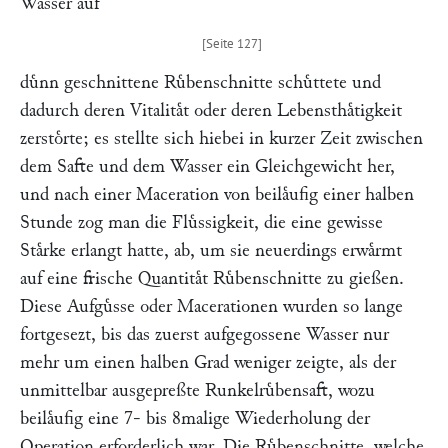
Wasser auf
duͤnn geschnittene Ruͤbenschnitte schuͤttete und
dadurch deren Vitalitaͤt oder deren Lebensthaͤtigkeit
zerstoͤrte; es stellte sich hiebei in kurzer Zeit zwischen
dem Safte und dem Wasser ein Gleichgewicht her,
und nach einer Maceration von beilaͤufig einer halben
Stunde zog man die Fluͤssigkeit, die eine gewisse
Staͤrke erlangt hatte, ab, um sie neuerdings erwaͤrmt
auf eine frische Quantitaͤt Ruͤbenschnitte zu gießen.
Diese Aufguͤsse oder Macerationen wurden so lange
fortgesezt, bis das zuerst aufgegossene Wasser nur
mehr um einen halben Grad weniger zeigte, als der
unmittelbar ausgepreßte Runkelruͤbensaft, wozu
beilaͤufig eine 7- bis 8malige Wiederholung der
Operation erforderlich war. Die Ruͤbenschnitte, welche