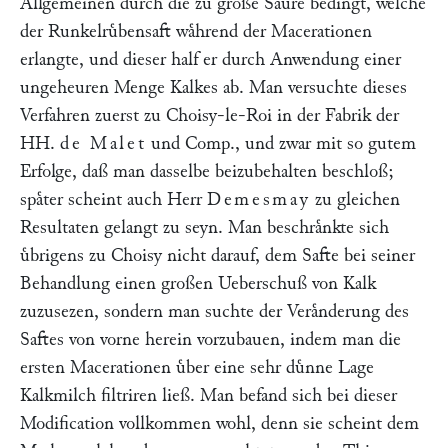
Allgemeinen durch die zu große Saͤure bedingt, welche
der Runkelruͤbensaft waͤhrend der Macerationen
erlangte, und dieser half er durch Anwendung einer
ungeheuren Menge Kalkes ab. Man versuchte dieses
Verfahren zuerst zu Choisy-le-Roi in der Fabrik der
HH.
de Malet
und Comp., und zwar mit so gutem
Erfolge, daß man dasselbe beizubehalten beschloß;
spaͤter scheint auch Herr
Demesmay
zu gleichen
Resultaten gelangt zu seyn. Man beschraͤnkte sich
uͤbrigens zu Choisy nicht darauf, dem Safte bei seiner
Behandlung einen großen Ueberschuß von Kalk
zuzusezen, sondern man suchte der Veraͤnderung des
Saftes von vorne herein vorzubauen, indem man die
ersten Macerationen uͤber eine sehr duͤnne Lage
Kalkmilch filtriren ließ. Man befand sich bei dieser
Modification vollkommen wohl, denn sie scheint dem