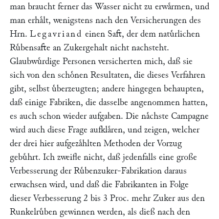
man braucht ferner das Wasser nicht zu erwaͤrmen, und
man erhaͤlt, wenigstens nach den Versicherungen des
Hrn.
Legavriand
einen Saft, der dem natuͤrlichen
Ruͤbensafte an Zukergehalt nicht nachsteht.
Glaubwuͤrdige Personen versicherten mich, daß sie
sich von den schoͤnen Resultaten, die dieses Verfahren
gibt, selbst uͤberzeugten; andere hingegen behaupten,
daß einige Fabriken, die dasselbe angenommen hatten,
es auch schon wieder aufgaben. Die naͤchste Campagne
wird auch diese Frage aufklaͤren, und zeigen, welcher
der drei hier aufgezaͤhlten Methoden der Vorzug
gebuͤhrt. Ich zweifle nicht, daß jedenfalls eine große
Verbesserung der Ruͤbenzuker-Fabrikation daraus
erwachsen wird, und daß die Fabrikanten in Folge
dieser Verbesserung 2 bis 3 Proc. mehr Zuker aus den
Runkelruͤben gewinnen werden, als dieß nach den