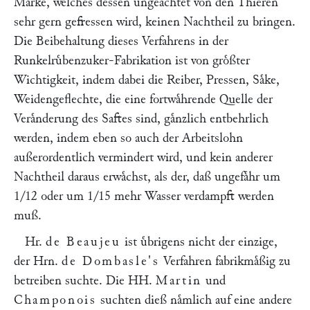
Marke, welches dessen ungeachtet von den Thieren
sehr gern gefressen wird, keinen Nachtheil zu bringen.
Die Beibehaltung dieses Verfahrens in der
Runkelruͤbenzuker-Fabrikation ist von groͤßter
Wichtigkeit, indem dabei die Reiber, Pressen, Saͤke,
Weidengeflechte, die eine fortwaͤhrende Quelle der
Veraͤnderung des Saftes sind, gaͤnzlich entbehrlich
werden, indem eben so auch der Arbeitslohn
außerordentlich vermindert wird, und kein anderer
Nachtheil daraus erwaͤchst, als der, daß ungefaͤhr um
1/12 oder um 1/15 mehr Wasser verdampft werden
muß.
Hr.
de Beaujeu
ist uͤbrigens nicht der einzige,
der Hrn.
de Dombasle's
Verfahren fabrikmaͤßig zu
betreiben suchte. Die HH.
Martin
und
Champonois
suchten dieß naͤmlich auf eine andere