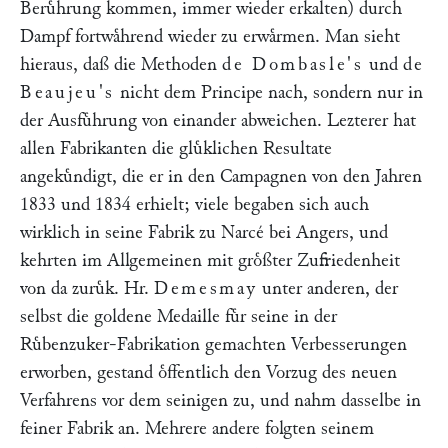
Beruͤhrung kommen, immer wieder erkalten) durch
Dampf fortwaͤhrend wieder zu erwaͤrmen. Man sieht
hieraus, daß die Methoden
de Dombasle's
und
de
Beaujeu's
nicht dem Principe nach, sondern nur in
der Ausfuͤhrung von einander abweichen. Lezterer hat
allen Fabrikanten die gluͤklichen Resultate
angekuͤndigt, die er in den Campagnen von den Jahren
1833 und 1834 erhielt; viele begaben sich auch
wirklich in seine Fabrik zu Narcé bei Angers, und
kehrten im Allgemeinen mit groͤßter Zufriedenheit
von da zuruͤk. Hr.
Demesmay
unter anderen, der
selbst die goldene Medaille fuͤr seine in der
Ruͤbenzuker-Fabrikation gemachten Verbesserungen
erworben, gestand oͤffentlich den Vorzug des neuen
Verfahrens vor dem seinigen zu, und nahm dasselbe in
feiner Fabrik an. Mehrere andere folgten seinem