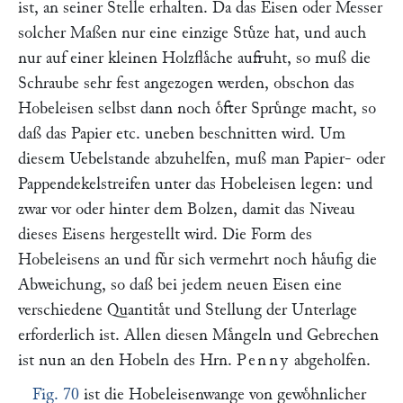
ist, an seiner Stelle erhalten. Da das Eisen oder Messer
solcher Maßen nur eine einzige Stuͤze hat, und auch
nur auf einer kleinen Holzflaͤche aufruht, so muß die
Schraube sehr fest angezogen werden, obschon das
Hobeleisen selbst dann noch oͤfter Spruͤnge macht, so
daß das Papier etc. uneben beschnitten wird. Um
diesem Uebelstande abzuhelfen, muß man Papier- oder
Pappendekelstreifen unter das Hobeleisen legen: und
zwar vor oder hinter dem Bolzen, damit das Niveau
dieses Eisens hergestellt wird. Die Form des
Hobeleisens an und fuͤr sich vermehrt noch haͤufig die
Abweichung, so daß bei jedem neuen Eisen eine
verschiedene Quantitaͤt und Stellung der Unterlage
erforderlich ist. Allen diesen Maͤngeln und Gebrechen
ist nun an den Hobeln des Hrn.
Penny
abgeholfen.
Fig. 70
ist die Hobeleisenwange von gewoͤhnlicher