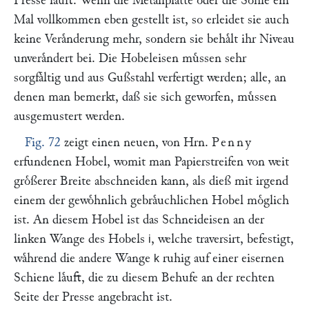
Presse laͤuft. Wenn die Metallplatte oder die Sohle ein
Mal vollkommen eben gestellt ist, so erleidet sie auch
keine Veraͤnderung mehr, sondern sie behaͤlt ihr Niveau
unveraͤndert bei. Die Hobeleisen muͤssen sehr
sorgfaͤltig und aus Gußstahl verfertigt werden; alle, an
denen man bemerkt, daß sie sich geworfen, muͤssen
ausgemustert werden.
Fig. 72
zeigt einen neuen, von Hrn.
Penny
erfundenen Hobel, womit man Papierstreifen von weit
groͤßerer Breite abschneiden kann, als dieß mit irgend
einem der gewoͤhnlich gebraͤuchlichen Hobel moͤglich
ist. An diesem Hobel ist das Schneideisen an der
linken Wange des Hobels
, welche traversirt, befestigt,
i
waͤhrend die andere Wange
ruhig auf einer eisernen
k
Schiene laͤuft, die zu diesem Behufe an der rechten
Seite der Presse angebracht ist.