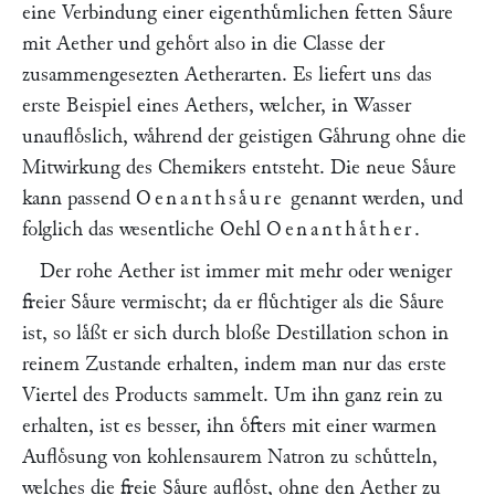
eine Verbindung einer eigenthuͤmlichen fetten Saͤure
mit Aether und gehoͤrt also in die Classe der
zusammengesezten Aetherarten. Es liefert uns das
erste Beispiel eines Aethers, welcher, in Wasser
unaufloͤslich, waͤhrend der geistigen Gaͤhrung ohne die
Mitwirkung des Chemikers entsteht. Die neue Saͤure
kann passend
Oenanthsaͤure
genannt werden, und
folglich das wesentliche Oehl
Oenanthaͤther
.
Der rohe Aether ist immer mit mehr oder weniger
freier Saͤure vermischt; da er fluͤchtiger als die Saͤure
ist, so laͤßt er sich durch bloße Destillation schon in
reinem Zustande erhalten, indem man nur das erste
Viertel des Products sammelt. Um ihn ganz rein zu
erhalten, ist es besser, ihn oͤfters mit einer warmen
Aufloͤsung von kohlensaurem Natron zu schuͤtteln,
welches die freie Saͤure aufloͤst, ohne den Aether zu