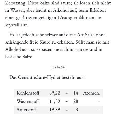
Zersezung. Diese Salze sind saure; sie loͤsen sich nicht
in Wasser, aber leicht in Alkohol auf; beim Erkalten
einer gesaͤttigten geistigen Loͤsung erhaͤlt man sie
krystallisirt.
Es ist jedoch sehr schwer auf diese Art Salze ohne
anhaͤngende freie Saͤure zu erhalten. Suͤßt man sie mit
Alkohol aus, so zersezen sie sich in saurere und in
basische Salze.
Das Oenanthsaͤure-Hydrat besteht aus:
Kohlenstoff
69,22
=
14
Atomen.
Wasserstoff
11,39
=
28
–
Sauerstoff
19,39
=
3
–