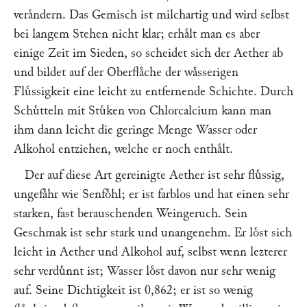
veraͤndern. Das Gemisch ist milchartig und wird selbst
bei langem Stehen nicht klar; erhaͤlt man es aber
einige Zeit im Sieden, so scheidet sich der Aether ab
und bildet auf der Oberflaͤche der waͤsserigen
Fluͤssigkeit eine leicht zu entfernende Schichte. Durch
Schuͤtteln mit Stuͤken von Chlorcalcium kann man
ihm dann leicht die geringe Menge Wasser oder
Alkohol entziehen, welche er noch enthaͤlt.
Der auf diese Art gereinigte Aether ist sehr fluͤssig,
ungefaͤhr wie Senfoͤhl; er ist farblos und hat einen sehr
starken, fast berauschenden Weingeruch. Sein
Geschmak ist sehr stark und unangenehm. Er loͤst sich
leicht in Aether und Alkohol auf, selbst wenn lezterer
sehr verduͤnnt ist; Wasser loͤst davon nur sehr wenig
auf. Seine Dichtigkeit ist 0,862; er ist so wenig