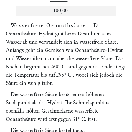
––––––
100,00
Wasserfreie Oenanthsaͤure
. – Das
Oenanthsaͤure-Hydrat gibt beim Destilliren sein
Wasser ab und verwandelt sich in wasserfreie Saͤure.
Anfangs geht ein Gemisch von Oenanthsaͤure-Hydrat
und Wasser uͤber, dann aber die wasserfreie Saͤure. Das
Kochen beginnt bei 260° C. und gegen das Ende steigt
die Temperatur bis auf 295° C., wobei sich jedoch die
Saͤure ein wenig faͤrbt.
Die wasserfreie Saͤure besizt einen hoͤheren
Siedepunkt als das Hydrat. Ihr Schmelzpunkt ist
ebenfalls hoͤher. Geschmolzene wasserfreie
Oenanthsaͤure wird erst gegen 31° C. fest.
Die wasserfreie Saͤure besteht aus: