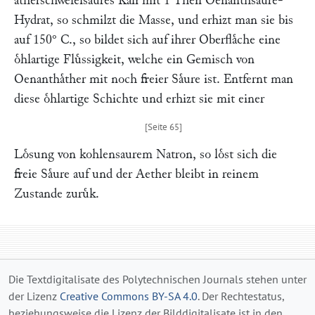
aͤtherschwefelsaures Kali mit 1 Theil Oenanthsaͤure-
Hydrat, so schmilzt die Masse, und erhizt man sie bis
auf 150° C., so bildet sich auf ihrer Oberflaͤche eine
oͤhlartige Fluͤssigkeit, welche ein Gemisch von
Oenanthaͤther mit noch freier Saͤure ist. Entfernt man
diese oͤhlartige Schichte und erhizt sie mit einer
Loͤsung von kohlensaurem Natron, so loͤst sich die
freie Saͤure auf und der Aether bleibt in reinem
Zustande zuruͤk.
Die Textdigitalisate des Polytechnischen Journals stehen unter
der Lizenz
Creative Commons BY-SA 4.0
. Der Rechtestatus,
beziehungsweise die Lizenz der Bilddigitalisate ist in den