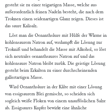
gesteht sie zu einer teigartigen Masse, welche aus
außerordentlich feinen Nadeln besteht, die nach dem
Troknen einen seidenartigen Glanz zeigen. Dieses ist
das saure Kalisalz.
Loͤst man die Oenanthsaͤure mit Huͤlfe der Waͤrme in
kohlensaurem Natron auf, verdampft die Loͤsung zur
Trokniß und behandelt die Masse mit Alkohol, so loͤst
sich neutrales oenanthsaures Natron auf und das
kohlensaure Natron bleibt zuruͤk. Die geistige Loͤsung
gesteht beim Erkalten zu einer durchscheinenden
gallertartigen Masse.
Wird Oenanthsaͤure in der Kaͤlte mit einer Loͤsung
von essigsaurem Blei gemischt, so scheiden sich
sogleich weiße Floken von einem unaufloͤslichen Salze
ab. Essigsaures Kupfer bewirkt eine aͤhnliche