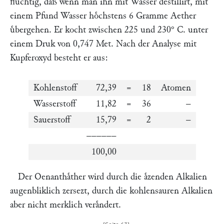
fluͤchtig, daß wenn man ihn mit Wasser destillirt, mit
einem Pfund Wasser hoͤchstens 6 Gramme Aether
uͤbergehen. Er kocht zwischen 225 und 230° C. unter
einem Druk von 0,747 Met. Nach der Analyse mit
Kupferoxyd besteht er aus:
Kohlenstoff
72,39
=
18
Atomen
Wasserstoff
11,82
=
36
–
Sauerstoff
15,79
=
2
–
––––––
100,00
Der Oenanthaͤther wird durch die aͤzenden Alkalien
augenbliklich zersezt, durch die kohlensauren Alkalien
aber nicht merklich veraͤndert.