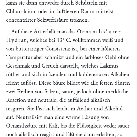
kann sie dann entweder durch Schuͤtteln mit
Chlorcalcium oder im luftleeren Raum mittelst
concentrirter Schwefelsaͤure troknen.
Auf diese Art erhaͤlt man das
Oenanthsaͤure
-
Hydrat
, welches bei 13° C. vollkommen weiß und
von butterartiger Consistenz ist, bei einer hoͤheren
Temperatur aber schmilzt und ein farbloses Oehl ohne
Geschmak und Geruch darstellt, welches Lakmus
roͤthet und sich in aͤzenden und kohlensauren Alkalien
leicht aufloͤst. Diese Saͤure bildet wie alle fetten Saͤuren
zwei Reihen von Salzen, saure, jedoch ohne merkliche
Reaction und neutrale, die auffallend alkalisch
reagiren. Sie loͤst sich leicht in Aether und Alkohol
auf. Neutralisirt man eine warme Loͤsung von
Oenanthsaͤure mit Kali, bis die Fluͤssigkeit weder sauer
noch alkalisch reagirt und laͤßt sie dann erkalten, so