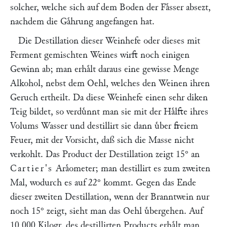
solcher, welche sich auf dem Boden der Faͤsser absezt,
nachdem die Gaͤhrung angefangen hat.
Die Destillation dieser Weinhefe oder dieses mit
Ferment gemischten Weines wirft noch einigen
Gewinn ab; man erhaͤlt daraus eine gewisse Menge
Alkohol, nebst dem Oehl, welches den Weinen ihren
Geruch ertheilt. Da diese Weinhefe einen sehr diken
Teig bildet, so verduͤnnt man sie mit der Haͤlfte ihres
Volums Wasser und destillirt sie dann uͤber freiem
Feuer, mit der Vorsicht, daß sich die Masse nicht
verkohlt. Das Product der Destillation zeigt 15° an
Cartier's
Araͤometer; man destillirt es zum zweiten
Mal, wodurch es auf 22° kommt. Gegen das Ende
dieser zweiten Destillation, wenn der Branntwein nur
noch 15° zeigt, sieht man das Oehl uͤbergehen. Auf
10,000 Kilogr. des destillirten Products erhaͤlt man