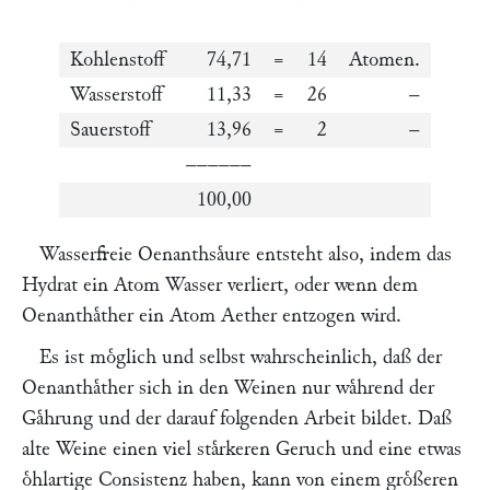
Kohlenstoff
74,71
=
14
Atomen.
Wasserstoff
11,33
=
26
–
Sauerstoff
13,96
=
2
–
––––––
100,00
Wasserfreie Oenanthsaͤure entsteht also, indem das
Hydrat ein Atom Wasser verliert, oder wenn dem
Oenanthaͤther ein Atom Aether entzogen wird.
Es ist moͤglich und selbst wahrscheinlich, daß der
Oenanthaͤther sich in den Weinen nur waͤhrend der
Gaͤhrung und der darauf folgenden Arbeit bildet. Daß
alte Weine einen viel staͤrkeren Geruch und eine etwas
oͤhlartige Consistenz haben, kann von einem groͤßeren