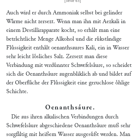
Auch wird er durch Ammoniak selbst bei gelinder
Waͤrme nicht zersezt. Wenn man ihn mit Aezkali in
einem Destillirapparate kocht, so erhaͤlt man eine
betraͤchtliche Menge Alkohol und die ruͤkstaͤndige
Fluͤssigkeit enthaͤlt oenanthsaures Kali, ein in Wasser
sehr leicht loͤsliches Salz. Zersezt man diese
Verbindung mit verduͤnnter Schwefelsaͤure, so scheidet
sich die Oenanthsaͤure augenbliklich ab und bildet auf
der Oberflaͤche der Fluͤssigkeit eine geruchlose oͤhlige
Schichte.
Oenanthsaͤure
.
Die aus ihren alkalischen Verbindungen durch
Schwefelsaͤure abgeschiedene Oenanthsaͤure muß sehr
sorgfaͤltig mit heißem Wasser ausgesuͤßt werden. Man