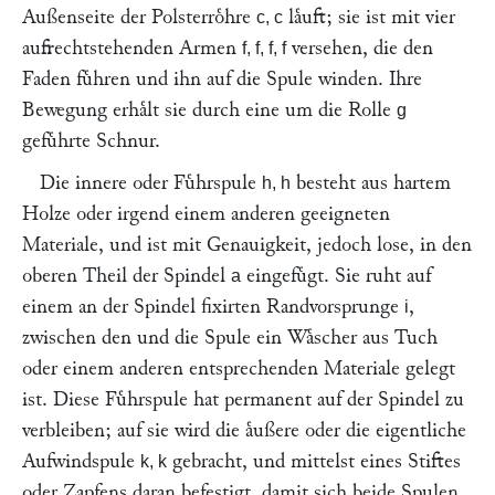
Außenseite der Polsterroͤhre
laͤuft; sie ist mit vier
c, c
aufrechtstehenden Armen
versehen, die den
f, f, f, f
Faden fuͤhren und ihn auf die Spule winden. Ihre
Bewegung erhaͤlt sie durch eine um die Rolle
g
gefuͤhrte Schnur.
Die innere oder Fuͤhrspule
besteht aus hartem
h, h
Holze oder irgend einem anderen geeigneten
Materiale, und ist mit Genauigkeit, jedoch lose, in den
oberen Theil der Spindel
eingefuͤgt. Sie ruht auf
a
einem an der Spindel fixirten Randvorsprunge
,
i
zwischen den und die Spule ein Waͤscher aus Tuch
oder einem anderen entsprechenden Materiale gelegt
ist. Diese Fuͤhrspule hat permanent auf der Spindel zu
verbleiben; auf sie wird die aͤußere oder die eigentliche
Aufwindspule
gebracht, und mittelst eines Stiftes
k, k
oder Zapfens daran befestigt, damit sich beide Spulen