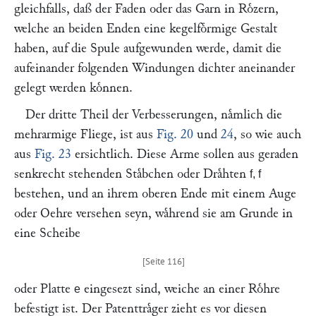
gleichfalls, daß der Faden oder das Garn in Roͤzern,
welche an beiden Enden eine kegelfoͤrmige Gestalt
haben, auf die Spule aufgewunden werde, damit die
aufeinander folgenden Windungen dichter aneinander
gelegt werden koͤnnen.
Der dritte Theil der Verbesserungen, naͤmlich die
mehrarmige Fliege, ist aus
Fig. 20
und
24
, so wie auch
aus
Fig. 23
ersichtlich. Diese Arme sollen aus geraden
senkrecht stehenden Staͤbchen oder Draͤhten
f, f
bestehen, und an ihrem oberen Ende mit einem Auge
oder Oehre versehen seyn, waͤhrend sie am Grunde in
eine Scheibe
oder Platte
eingesezt sind, weiche an einer Roͤhre
e
befestigt ist. Der Patenttraͤger zieht es vor diesen