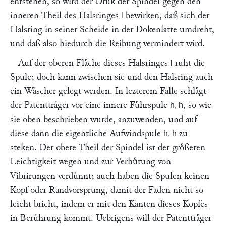
entstehen, so wird der Druk der Spindel gegen den
inneren Theil des Halsringes
bewirken, daß sich der
l
Halsring in seiner Scheide in der Dokenlatte umdreht,
und daß also hiedurch die Reibung vermindert wird.
Auf der oberen Flaͤche dieses Halsringes
ruht die
l
Spule; doch kann zwischen sie und den Halsring auch
ein Waͤscher gelegt werden. In lezterem Falle schlaͤgt
der Patenttraͤger vor eine innere Fuͤhrspule
, so wie
h, h
sie oben beschrieben wurde, anzuwenden, und auf
diese dann die eigentliche Aufwindspule
zu
h, h
steken. Der obere Theil der Spindel ist der groͤßeren
Leichtigkeit wegen und zur Verhuͤtung von
Vibrirungen verduͤnnt; auch haben die Spulen keinen
Kopf oder Randvorsprung, damit der Faden nicht so
leicht bricht, indem er mit den Kanten dieses Kopfes
in Beruͤhrung kommt. Uebrigens will der Patenttraͤger