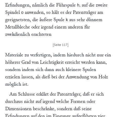
Erfindungen, naͤmlich die Fuͤhrspule
auf die zweite
h,
Spindel
anwenden, so haͤlt es der Patenttraͤger am
o
geeignetsten, die aͤußere Spule
aus sehr duͤnnem
k
Metallbleche oder irgend einem anderen fuͤr
zwekdienlich erachteten
Materiale zu verfertigen, indem hiedurch nicht nur ein
hoͤherer Grad von Leichtigkeit erreicht werden kann,
sondern indem sich dann auch kleinere Spulen
erzielen lassen, als dieß bei der Anwendung von Holz
moͤglich ist.
Am Schlusse erklaͤrt der Patenttraͤger, daß er sich
durchaus nicht auf irgend welche Formen oder
Dimensionen beschraͤnke, sondern daß seine
Erfindungen auf den im Eingange aufgefuͤhrten vier