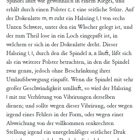
Spindel laͤuft wie gewoͤhnlich in einem Riegel, und
erhaͤlt durch einen Polster
eine seitliche Stuͤze. Auf
c, c
der Dokenlatte
ruht ein Halsring
von sechs
m, m
I, I
Unzen Schwere, unter den ein Waͤscher gelegt ist, und
der zum Theil lose in ein Loch eingepaßt ist, in
welchem er sich in der Dokenlatte dreht. Dieser
Halsring
, durch den die Spindel
laͤuft, laͤßt sich
l, l
a, a
als ein weiterer Polster betrachten, in den die Spindel
zwar genau, jedoch ohne Beschraͤnkung ihrer
Umlaufsbewegung einpaßt. Wenn die Spindel mit sehr
großer Geschwindigkeit umlaͤuft, so wird der Halsring
mit zur Verhuͤtung von Vibrirungen derselben
l
dienen; und sollte wegen dieser Vibrirung, oder wegen
irgend eines Fehlers in der Form, oder wegen einer
Abweichung von der vollkommen senkrechten
Stellung irgend ein unregelmaͤßiger seitlicher Druk