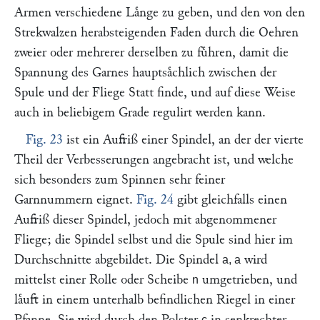
Armen verschiedene Laͤnge zu geben, und den von den
Strekwalzen herabsteigenden Faden durch die Oehren
zweier oder mehrerer derselben zu fuͤhren, damit die
Spannung des Garnes hauptsaͤchlich zwischen der
Spule und der Fliege Statt finde, und auf diese Weise
auch in beliebigem Grade regulirt werden kann.
Fig. 23
ist ein Aufriß einer Spindel, an der der vierte
Theil der Verbesserungen angebracht ist, und welche
sich besonders zum Spinnen sehr feiner
Garnnummern eignet.
Fig. 24
gibt gleichfalls einen
Aufriß dieser Spindel, jedoch mit abgenommener
Fliege; die Spindel selbst und die Spule sind hier im
Durchschnitte abgebildet. Die Spindel
wird
a, a
mittelst einer Rolle oder Scheibe
umgetrieben, und
n
laͤuft in einem unterhalb befindlichen Riegel in einer
Pfanne. Sie wird durch den Polster
in senkrechter
c