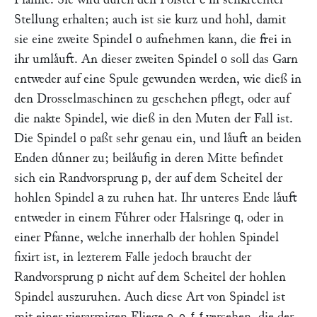
Stellung erhalten; auch ist sie kurz und hohl, damit
sie eine zweite Spindel
aufnehmen kann, die frei in
o
ihr umlaͤuft. An dieser zweiten Spindel
soll das Garn
o
entweder auf eine Spule gewunden werden, wie dieß in
den Drosselmaschinen zu geschehen pflegt, oder auf
die nakte Spindel, wie dieß in den Muten der Fall ist.
Die Spindel
paßt sehr genau ein, und laͤuft an beiden
o
Enden duͤnner zu; beilaͤufig in deren Mitte befindet
sich ein Randvorsprung
, der auf dem Scheitel der
p
hohlen Spindel
zu ruhen hat. Ihr unteres Ende laͤuft
a
entweder in einem Fuͤhrer oder Halsringe
oder in
q,
einer Pfanne, welche innerhalb der hohlen Spindel
fixirt ist, in lezterem Falle jedoch braucht der
Randvorsprung
nicht auf dem Scheitel der hohlen
p
Spindel auszuruhen. Auch diese Art von Spindel ist
mit einer vierarmigen Fliege
versehen, die der
e, e, f, f