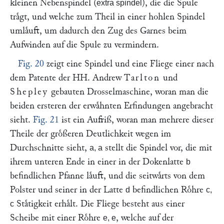
kleinen Nebenspindel (
), die die Spule
extra spindel
traͤgt, und welche zum Theil in einer hohlen Spindel
umlaͤuft, um dadurch den Zug des Garnes beim
Aufwinden auf die Spule zu vermindern.
Fig. 20
zeigt eine Spindel und eine Fliege einer nach
dem Patente der HH. Andrew
Tarlton
und
Shepley
gebauten Drosselmaschine, woran man die
beiden ersteren der erwaͤhnten Erfindungen angebracht
sieht.
Fig. 21
ist ein Aufriß, woran man mehrere dieser
Theile der groͤßeren Deutlichkeit wegen im
Durchschnitte sieht,
stellt die Spindel vor, die mit
a, a
ihrem unteren Ende in einer in der Dokenlatte
b
befindlichen Pfanne laͤuft, und die seitwaͤrts von dem
Polster und seiner in der Latte
befindlichen Roͤhre
d
c,
Staͤtigkeit erhaͤlt. Die Fliege besteht aus einer
c
Scheibe mit einer Roͤhre
, welche auf der
e, e