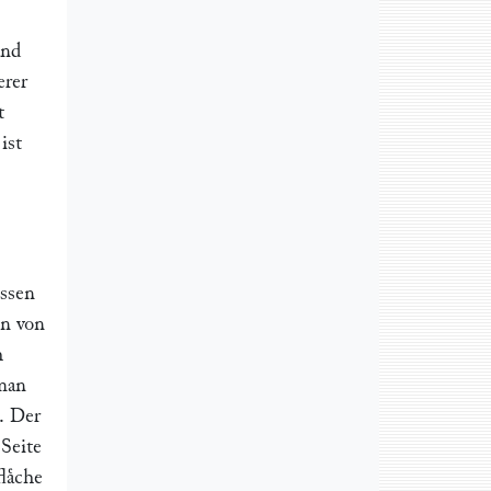
and
erer
t
ist
essen
en von
h
 man
e. Der
 Seite
laͤche