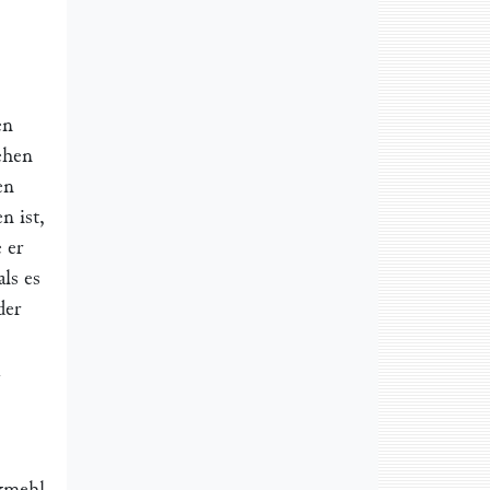
en
ehen
en
n ist,
 er
ls es
der
u
rkmehl