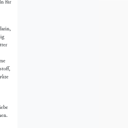
n fuͤr
darin,
ig
tter
ome
toff,
uͤze
iebe
hen.