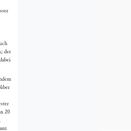
sser
auch
n; der
dabei
chdem
uͤber
ester
en 20
,
anz