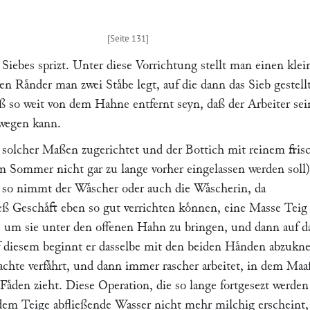
Siebes sprizt. Unter diese Vorrichtung stellt man einen klei
en Raͤnder man zwei Staͤbe legt, auf die dann das Sieb gestell
ß so weit von dem Hahne entfernt seyn, daß der Arbeiter sei
wegen kann.
 solcher Maßen zugerichtet und der Bottich mit reinem fri
m Sommer nicht gar zu lange vorher eingelassen werden soll)
t, so nimmt der Waͤscher oder auch die Waͤscherin, da
ß Geschaͤft eben so gut verrichten koͤnnen, eine Masse Teig
r., um sie unter den offenen Hahn zu bringen, und dann auf d
f diesem beginnt er dasselbe mit den beiden Haͤnden abzukne
achte verfaͤhrt, und dann immer rascher arbeitet, in dem Maa
 Faͤden zieht. Diese Operation, die so lange fortgesezt werden
dem Teige abfließende Wasser nicht mehr milchig erscheint,