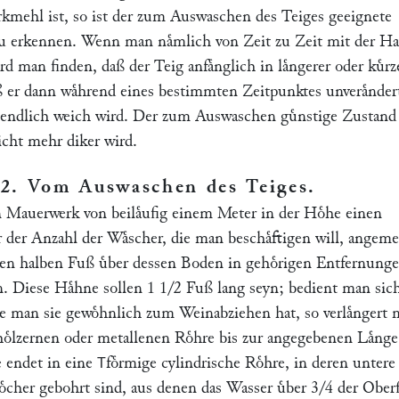
ͤrkmehl ist, so ist der zum Auswaschen des Teiges geeignete
zu erkennen. Wenn man naͤmlich von Zeit zu Zeit mit der H
ird man finden, daß der Teig anfaͤnglich in laͤngerer oder kuͤrz
ß er dann waͤhrend eines bestimmten Zeitpunktes unveraͤnder
r endlich weich wird. Der zum Auswaschen guͤnstige Zustand 
icht mehr diker wird.
2. Vom Auswaschen des Teiges
.
n Mauerwerk von beilaͤufig einem Meter in der Hoͤhe einen
 der Anzahl der Waͤscher, die man beschaͤftigen will, angem
inen halben Fuß uͤber dessen Boden in gehoͤrigen Entfernung
n. Diese Haͤhne sollen 1 1/2 Fuß lang seyn; bedient man sic
ie man sie gewoͤhnlich zum Weinabziehen hat, so verlaͤngert
 hoͤlzernen oder metallenen Roͤhre bis zur angegebenen Laͤng
e endet in eine
foͤrmige cylindrische Roͤhre, in deren untere
T
ͤcher gebohrt sind, aus denen das Wasser uͤber 3/4 der Oberf