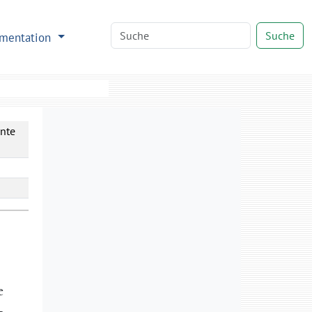
Suche
mentation
önte
e