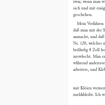
zwar, wenn man wil
sich und mit eini
geschehen.
Mein Verfahren i
daß man mit der S
anmacht, und daß 
Nr. 120, welches m
beilaͤufig 8 Zoll
auswaͤscht. Man er
waͤhrend anderers
arbeitete, und Kle
mit Kleien vermen
zuruͤkbleibt. Ich w