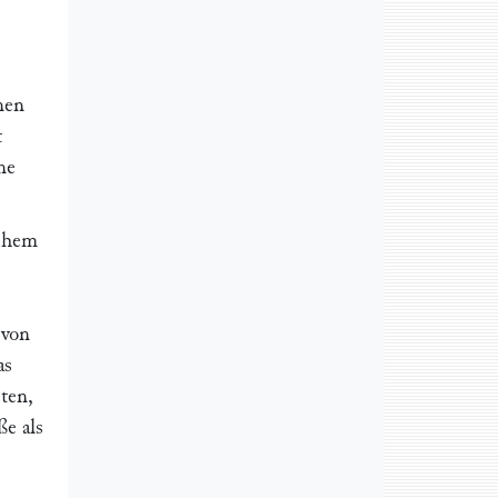
nen
t
ne
schem
 von
as
ten,
ße als