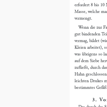
erfordert 8 bis 10
Masse, welche man
vermengt.
Wenn die zur Fab
gut bindenden Tei
vermag, bildet (wi
Kleien arbeitet), 
was uͤbrigens so la
auf dem Siebe her
zufließt, durch da
Hahn geschlossen,
leichten Drukes m
bestimmtes Gefaͤß
3. Vo
Das durch das S