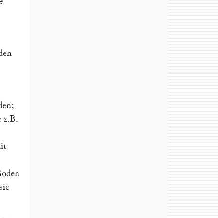
e
den
den;
 z.B.
it
 Boden
sie