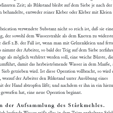
 Minuten Zeit; als Ruͤkstand bleibt auf dem Siebe je nach der
 behandelte, entweder reiner Kleber oder Kleber mit Kleien
rication verwendete Substanz nicht so reich ist, daß sie ein
g, der sowohl dem Wasserstrahle als dem Kneten zu widerst
e dieß z.B. der Fall ist, wenn man mit Gruͤzenkleien und fett
so nimmt der Arbeiter, so bald der Teig auf dem Siebe zerfahre
nge als moͤglich verhuͤtet werden soll, eine weiche Buͤrste, die
umfuͤhrt, damit das herbeistroͤmende Wasser in dem Maaße, a
s Sieb getrieben wird. Ist diese Operation vollbracht, so wird 
 worauf der Arbeiter den Ruͤkstand unter Ausuͤbung eines
it der Hand abtropfen laͤßt; und nachdem er ihn in ein hiez
 geworfen hat, eine neue Operation beginnt.
n der Aufsammlung des Staͤrkmehles
.
ieb laufende Wasser reißt alles in dem Teige enthaltene Staͤ