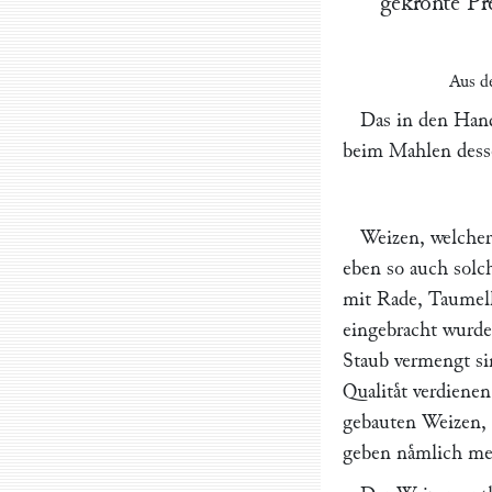
gekroͤnte P
Aus 
Das in den Hand
beim Mahlen desse
Weizen, welcher
eben so auch solch
mit Rade, Taumell
eingebracht wurde,
Staub vermengt sin
Qualitaͤt verdien
gebauten Weizen, 
geben naͤmlich meh