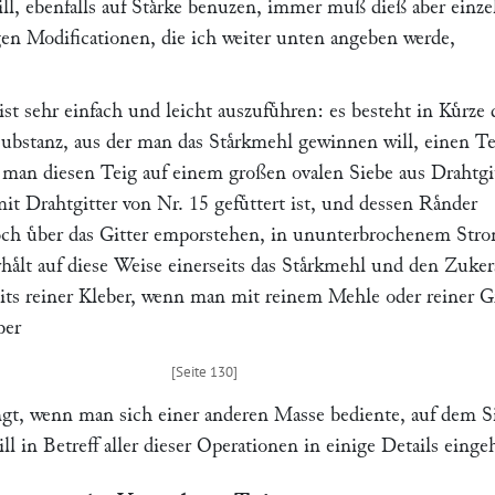
l, ebenfalls auf Staͤrke benuzen, immer muß dieß aber einzel
gen Modificationen, die ich weiter unten angeben werde,
st sehr einfach und leicht auszufuͤhren: es besteht in Kuͤrze 
ubstanz, aus der man das Staͤrkmehl gewinnen will, einen Te
man diesen Teig auf einem großen ovalen Siebe aus Drahtgi
it Drahtgitter von Nr. 15 gefuͤttert ist, und dessen Raͤnder
 hoch uͤber das Gitter emporstehen, in ununterbrochenem Str
haͤlt auf diese Weise einerseits das Staͤrkmehl und den Zukers
eits reiner Kleber, wenn man mit reinem Mehle oder reiner Gr
ber
gt, wenn man sich einer anderen Masse bediente, auf dem S
ill in Betreff aller dieser Operationen in einige Details einge