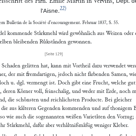
reisschrift des Hrn.
Emile Martin
in
Vervins
,
Dept. d
22)
.
l'Aisne
dem
Bulletin de la Société d'encouragement
. Februar 1837, S. 55.
el kommende Staͤrkmehl wird gewoͤhnlich aus Weizen oder 
lben bleibenden Ruͤkstaͤnden gewonnen.
 Schaden gelitten hat, kann mit Vortheil dazu verwendet wer
er, der mit fremdartigen, jedoch nicht faͤrbenden Samen, wie
och u. dgl. vermengt ist. Doch gibt eine Frucht, welche gut
 deren Koͤrner voll, feinschalig, und weder mit Erde, noch m
d, die schoͤnsten und reichlichsten Producte. Bei gleicher
en die aus kaͤlteren Gegenden kommenden und auf thonigem
so wie auch die sogenannten weißen Varietaͤten den Vorzug; 
r Staͤrkmehl, dafuͤr aber verhaͤltnißmaͤßig weniger Kleber.