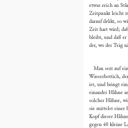
etwas reich an Sta
Zeitpunkt leicht 
darauf druͤkt, so w
Zeit hart wird; da
bleibt, und daß e
der, wo der Teig n
Man sezt auf ei
Wasserbottich, der
ist, und bringt e
einander Haͤhne a
solcher Haͤhne, w
sie mittelst einer
Kopf dieser Haͤhn
gegen 40 kleine Lo