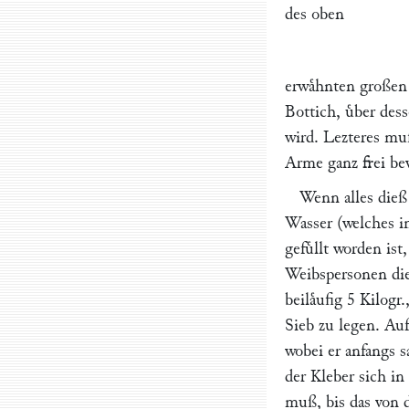
des oben
erwaͤhnten großen 
Bottich, uͤber dess
wird. Lezteres mu
Arme ganz frei be
Wenn alles dieß
Wasser (welches i
gefuͤllt worden is
Weibspersonen die
beilaͤufig 5 Kilog
Sieb zu legen. Au
wobei er anfangs s
der Kleber sich in
muß, bis das von 