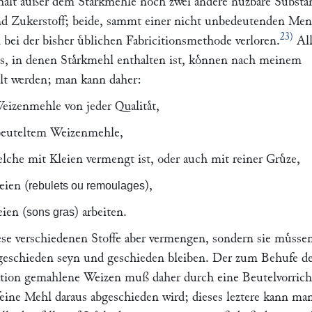
aͤlt außer dem Staͤrkmehle noch zwei andere nuzbare Substa
nd Zukerstoff; beide, sammt einer nicht unbedeutenden Me
23)
 bei der bisher uͤblichen Fabricitionsmethode verloren.
All
s, in denen Staͤrkmehl enthalten ist, koͤnnen nach meinem
lt werden; man kann daher:
eizenmehle von jeder Qualitaͤt,
ebeuteltem Weizenmehle,
elche mit Kleien vermengt ist, oder auch mit reiner Gruͤze,
eien (
),
rebulets ou remoulages
eien (
) arbeiten.
sons gras
ese verschiedenen Stoffe aber vermengen, sondern sie muͤsse
 geschieden seyn und geschieden bleiben. Der zum Behufe d
ation gemahlene Weizen muß daher durch eine Beutelvorric
feine Mehl daraus abgeschieden wird; dieses leztere kann ma