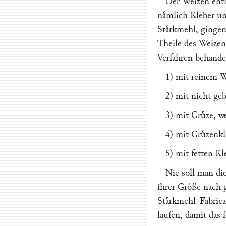
Der Weizen enth
naͤmlich Kleber u
Staͤrkmehl, gingen
Theile des Weizen
Verfahren behande
1) mit reinem W
2) mit nicht g
3) mit Gruͤze, w
4) mit Gruͤzenkl
5) mit fetten Kl
Nie soll man di
ihrer Groͤße nach
Staͤrkmehl-Fabric
laufen, damit das 