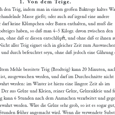
1. Von dem Teige
.
ch den Teig, indem man in einem großen Baktroge kaltes Wa
behandelnde Masse gießt; oder auch auf irgend eine andere
Er darf keine Kluͤmpchen oder Bazen enthalten, und muß die
odteiges haben, so daß man 4–5 Kilogr. davon zwischen den
nn, ohne daß er diesen entschluͤpft, und ohne daß er ihnen 
 Nicht aller Teig eignet sich in gleicher Zeit zum Auswasche
und durch befeuchtet seyn, ohne daß jedoch eine Gaͤhrung 
ltem Mehle bereitete Teig (Brodteig) kann 20 Minuten, na
 ist, ausgewaschen werden, und darf im Durchschnitte nicht 
hrt werden: im Winter ist hiezu eine laͤngere Zeit als im
Der aus Gruͤze und Kleien, reiner Gruͤze, Gruͤzenkleie und f
eig kann 6 Stunden nach dem Anmachen verarbeitet und geg
wahrt werden. Waͤre die Gruͤze sehr grob, so ist es sogar gut
Stunden fruͤher angemacht wird. Wenn die verwendete Subst