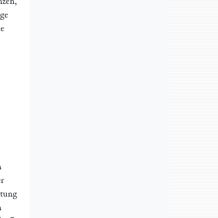
nzen,
nge
e
n
er
htung
n