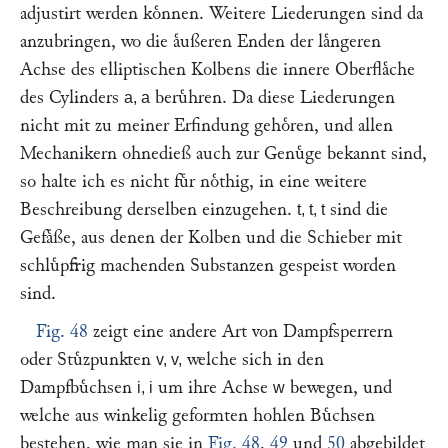
adjustirt werden koͤnnen. Weitere Liederungen sind da
anzubringen, wo die aͤußeren Enden der laͤngeren
Achse des elliptischen Kolbens die innere Oberflaͤche
des Cylinders
beruͤhren. Da diese Liederungen
a, a
nicht mit zu meiner Erfindung gehoͤren, und allen
Mechanikern ohnedieß auch zur Genuͤge bekannt sind,
so halte ich es nicht fuͤr noͤthig, in eine weitere
Beschreibung derselben einzugehen.
sind die
t, t, t
Gefaͤße, aus denen der Kolben und die Schieber mit
schluͤpfrig machenden Substanzen gespeist worden
sind.
Fig. 48
zeigt eine andere Art von Dampfsperrern
oder Stuͤzpunkten
welche sich in den
v, v,
Dampfbuͤchsen
um ihre Achse
bewegen, und
i, i
w
welche aus winkelig geformten hohlen Buͤchsen
bestehen, wie man sie in
Fig. 48
,
49
und
50
abgebildet