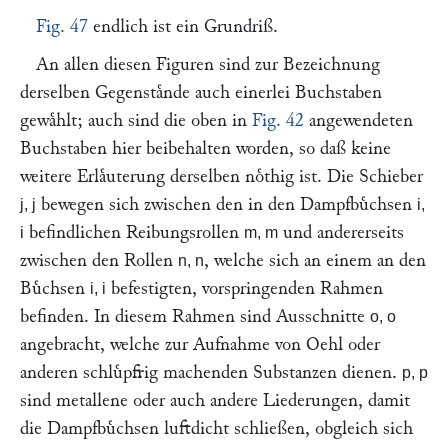
Fig. 47
endlich ist ein Grundriß.
An allen diesen Figuren sind zur Bezeichnung
derselben Gegenstaͤnde auch einerlei Buchstaben
gewaͤhlt; auch sind die oben in
Fig. 42
angewendeten
Buchstaben hier beibehalten worden, so daß keine
weitere Erlaͤuterung derselben noͤthig ist. Die Schieber
bewegen sich zwischen den in den Dampfbuͤchsen
j, j
i,
befindlichen Reibungsrollen
und andererseits
i
m, m
zwischen den Rollen
, welche sich an einem an den
n, n
Buͤchsen
befestigten, vorspringenden Rahmen
i, i
befinden. In diesem Rahmen sind Ausschnitte
o, o
angebracht, welche zur Aufnahme von Oehl oder
anderen schluͤpfrig machenden Substanzen dienen.
p, p
sind metallene oder auch andere Liederungen, damit
die Dampfbuͤchsen luftdicht schließen, obgleich sich