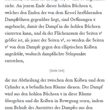
sieht. An jenem Ende dieser hohlen Buͤchsen
,
v
welches den Enden der von dem Kessel herfuͤhrenden
Dampfroͤhren gegenuͤber liegt, sind Oeffnungen
x
angebracht, damit der Dampf in die hohlen Buͤchsen
eintreten kann, und da der Flaͤchenraum der Seiten
¹
v
groͤßer ist, als jener der Seiten
², so werden die Seiten
v
² von dem Dampfe gegen den elliptischen Kolben
v
angedruͤkt, wodurch dampfdichte Stuͤzpunkte
entstehen,
die zur Abtheilung der zwischen dem Kolben und dem
Cylinder
befindlichen Raͤume dienen. Der Dampf
a, a
wird aus den hohlen Buͤchsen
in diese Raͤume
v
uͤbergehen und die Kolben in Bewegung sezen, indem
zum Behufe des Austrittes des Dampfes aus den