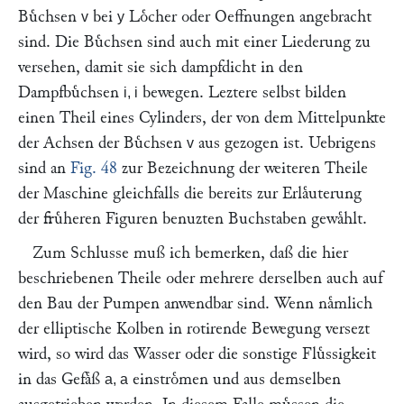
Buͤchsen
bei
Loͤcher oder Oeffnungen angebracht
v
y
sind. Die Buͤchsen sind auch mit einer Liederung zu
versehen, damit sie sich dampfdicht in den
Dampfbuͤchsen
bewegen. Leztere selbst bilden
i, i
einen Theil eines Cylinders, der von dem Mittelpunkte
der Achsen der Buͤchsen
aus gezogen ist. Uebrigens
v
sind an
Fig. 48
zur Bezeichnung der weiteren Theile
der Maschine gleichfalls die bereits zur Erlaͤuterung
der fruͤheren Figuren benuzten Buchstaben gewaͤhlt.
Zum Schlusse muß ich bemerken, daß die hier
beschriebenen Theile oder mehrere derselben auch auf
den Bau der Pumpen anwendbar sind. Wenn naͤmlich
der elliptische Kolben in rotirende Bewegung versezt
wird, so wird das Wasser oder die sonstige Fluͤssigkeit
in das Gefaͤß
einstroͤmen und aus demselben
a, a