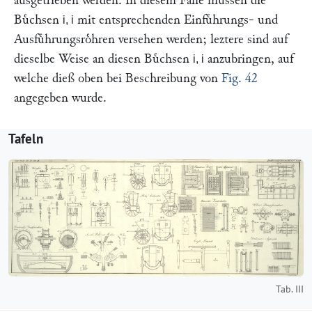
ausgetrieben werden. In diesem Falle muͤssen die
Buͤchsen
mit entsprechenden Einfuͤhrungs- und
i, i
Ausfuͤhrungsroͤhren versehen werden; leztere sind auf
dieselbe Weise an diesen Buͤchsen
anzubringen, auf
i, i
welche dieß oben bei Beschreibung von
Fig. 42
angegeben wurde.
Tafeln
Tab. III