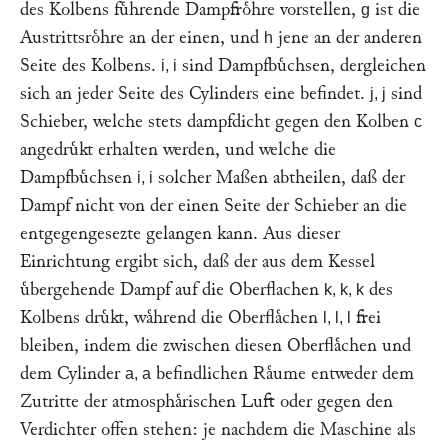
des Kolbens fuͤhrende Dampfroͤhre vorstellen,
ist die
g
Austrittsroͤhre an der einen, und
jene an der anderen
h
Seite des Kolbens.
sind Dampfbuͤchsen, dergleichen
i, i
sich an jeder Seite des Cylinders eine befindet.
sind
j, j
Schieber, welche stets dampfdicht gegen den Kolben
c
angedruͤkt erhalten werden, und welche die
Dampfbuͤchsen
solcher Maßen abtheilen, daß der
i, i
Dampf nicht von der einen Seite der Schieber an die
entgegengesezte gelangen kann. Aus dieser
Einrichtung ergibt sich, daß der aus dem Kessel
uͤbergehende Dampf auf die Oberflachen
des
k, k, k
Kolbens druͤkt, waͤhrend die Oberflaͤchen
frei
l, l, l
bleiben, indem die zwischen diesen Oberflaͤchen und
dem Cylinder
befindlichen Raͤume entweder dem
a, a
Zutritte der atmosphaͤrischen Luft oder gegen den
Verdichter offen stehen: je nachdem die Maschine als