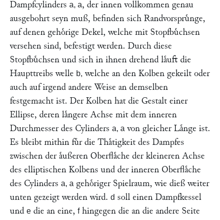
Dampfcylinders
, der innen vollkommen genau
a, a
ausgebohrt seyn muß, befinden sich Randvorspruͤnge,
auf denen gehoͤrige Dekel, welche mit Stopfbuͤchsen
versehen sind, befestigt werden. Durch diese
Stopfbuͤchsen und sich in ihnen drehend laͤuft die
Haupttreibs welle
welche an den Kolben gekeilt oder
b,
auch auf irgend andere Weise an demselben
festgemacht ist. Der Kolben hat die Gestalt einer
Ellipse, deren laͤngere Achse mit dem inneren
Durchmesser des Cylinders
von gleicher Laͤnge ist.
a, a
Es bleibt mithin fuͤr die Thaͤtigkeit des Dampfes
zwischen der aͤußeren Oberflaͤche der kleineren Achse
des elliptischen Kolbens und der inneren Oberflaͤche
des Cylinders
gehoͤriger Spielraum, wie dieß weiter
a, a
unten gezeigt werden wird.
soll einen Dampfkessel
d
und
die an eine,
hingegen die an die andere Seite
e
f