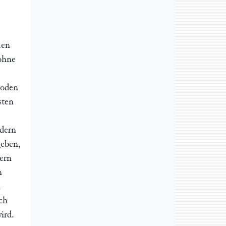
uen
ohne
Boden
sten
dern
geben,
dern
n
n
ich
ird.