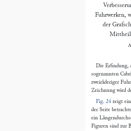
Verbesseru
Fuhrwerken, w
der Grafsc
Mitthei
A
Die Erfindung, 
sogenannten Cabri
zweiraͤderiger Fuh
Zeichnung wird de
Fig. 24
zeigt ei
der Seite betracht
ein Laͤngendurchs
Figuren sind zur 