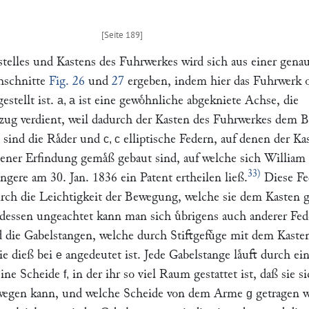
telles und Kastens des Fuhrwerkes wird sich aus einer gena
hschnitte
Fig. 26
und
27
ergeben, indem hier das Fuhrwerk 
gestellt ist.
ist eine gewoͤhnliche abgekniete Achse, die
a, a
ug verdient, weil dadurch der Kasten des Fuhrwerkes dem 
sind die Raͤder und
elliptische Federn, auf denen der Ka
c, c
jener Erfindung gemaͤß gebaut sind, auf welche sich William
33)
ͤngere am 30. Jan. 1836 ein Patent ertheilen ließ.
Diese Fe
rch die Leichtigkeit der Bewegung, welche sie dem Kasten 
; dessen ungeachtet kann man sich uͤbrigens auch anderer Fe
 die Gabelstangen, welche durch Stiftgefuͤge mit dem Kaste
ie dieß bei
angedeutet ist. Jede Gabelstange laͤuft durch ei
e
eine Scheide
in der ihr so viel Raum gestattet ist, daß sie s
f,
ewegen kann, und welche Scheide von dem Arme
getragen w
g