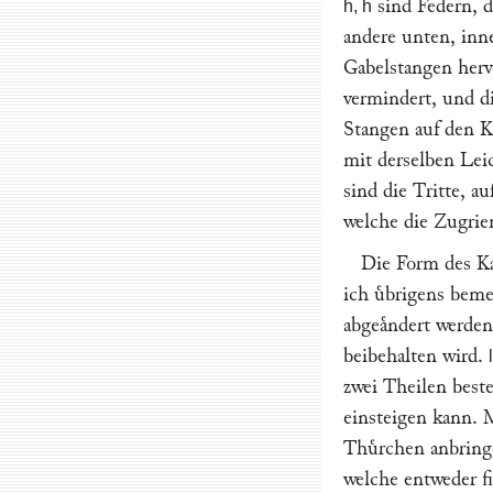
sind Federn, d
h, h
andere unten, inn
Gabelstangen hervo
vermindert, und 
Stangen auf den K
mit derselben Leic
sind die Tritte, a
welche die Zugrie
Die Form des Ka
ich uͤbrigens bem
abgeaͤndert werde
beibehalten wird.
l
zwei Theilen beste
einsteigen kann. 
Thuͤrchen anbring
welche entweder f