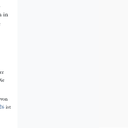
n
n
in
e
er
Die
 von
 26
ist