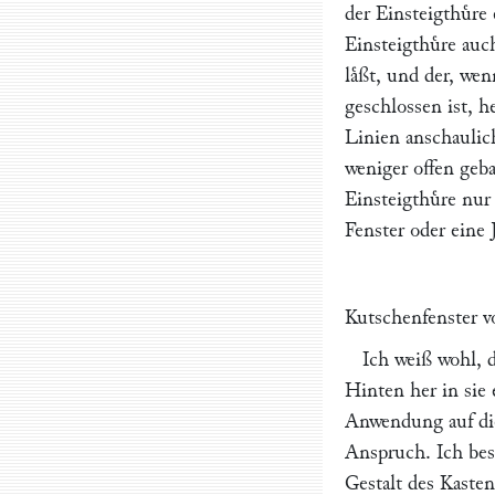
der Einsteigthuͤre
Einsteigthuͤre auc
laͤßt, und der, we
geschlossen ist, 
Linien anschaulic
weniger offen geb
Einsteigthuͤre nur
Fenster oder eine 
Kutschenfenster vo
Ich weiß wohl, 
Hinten her in sie 
Anwendung auf die
Anspruch. Ich bes
Gestalt des Kasten