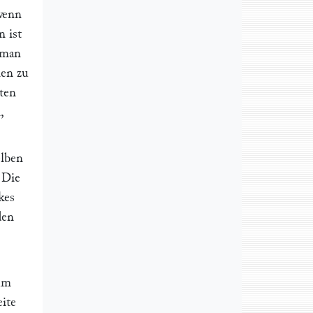
 wenn
 ist
e man
nen zu
lten
,
elben
 Die
kes
den
 um
ite