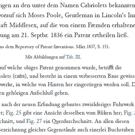
ngen an den unter dem Namen Cabriolets bekannte
orauf sich
Moses Poole
, Gentleman in
Lincoln's In
haft Middlesex, auf die von einem Fremden erhalten
lung am
21. Septbr. 1836
ein Patent ertheilen ließ.
us dem
Repertory of Patent-Inventions
. Maͤrz 1837, S. 151.
Mit Abbildungen auf
Tab. III
.
auf welche obiges Patent genommen wurde, betrifft die
olets (
), und besteht in einem verbesserten Baue gewiss
cabs
rwerke, in welche von Hinten her eingestiegen werden soll. 
n gehoͤrigen Aufschluß geben.
n nach der neuen Erfindung gebautes zweiraͤderiges Fuhrwerk
et;
Fig. 25
gibt eine Ansicht desselben vom Ruͤken her;
Fig.
chnitt, und
Fig. 27
ein Querdurchschnitt. An allen diesen
Bezeichnung gleicher Gegenstaͤnde auch einerlei Buchstaben