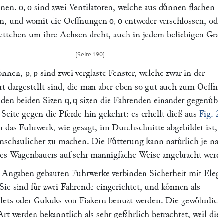
ͤnnen.
sind zwei Ventilatoren, welche aus duͤnnen flachen
o, o
en, und womit die Oeffnungen
entweder verschlossen, od
o, o
ttchen um ihre Achsen dreht, auch in jedem beliebigen Gr
oͤnnen,
sind zwei verglaste Fenster, welche zwar in der
p, p
rt dargestellt sind, die man aber eben so gut auch zum Oeff
 den beiden Sizen
sizen die Fahrenden einander gegenuͤb
q, q
Seite gegen die Pferde hin gekehrt: es erhellt dieß aus
Fig. 
n das Fuhrwerk, wie gesagt, im Durchschnitte abgebildet ist
nschaulicher zu machen. Die Fuͤtterung kann natuͤrlich je n
s Wagenbauers auf sehr mannigfache Weise angebracht wer
 Angaben gebauten Fuhrwerke verbinden Sicherheit mit Ele
Sie sind fuͤr zwei Fahrende eingerichtet, und koͤnnen als
lets oder Gukuks von Fiakern benuzt werden. Die gewoͤhnli
rt werden bekanntlich als sehr gefaͤhrlich betrachtet, weil di