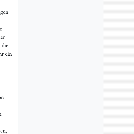
agen
e
der
 die
hr ein
on
n
ben,