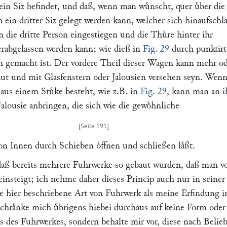
 ein Siz befindet, und daß, wenn man wuͤnscht, quer uͤber die
h ein dritter Siz gelegt werden kann, welcher sich hinaufschl
nn die dritte Person eingestiegen und die Thuͤre hinter ihr
herabgelassen werden kann; wie dieß in
Fig. 29
durch punktirt
h gemacht ist. Der vordere Theil dieser Wagen kann mehr o
aut und mit Glasfenstern oder Jalousien versehen seyn. Wenn
 aus einem Stuͤke besteht, wie z.B. in
Fig. 29
, kann man an i
Jalousie anbringen, die sich wie die gewoͤhnliche
n Innen durch Schieben oͤffnen und schließen laͤßt.
daß bereits mehrere Fuhrwerke so gebaut wurden, daß man v
einsteigt; ich nehme daher dieses Princip auch nur in seiner
 hier beschriebene Art von Fuhrwerk als meine Erfindung i
chraͤnke mich uͤbrigens hiebei durchaus auf keine Form oder
s des Fuhrwerkes, sondern behalte mir vor, diese nach Belie