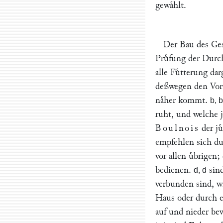
gewaͤhlt.
Der Bau des Ges
Pruͤfung der Durc
alle Fuͤtterung dar
deßwegen den Vorz
naͤher kommt.
b, b
ruht, und welche 
Boulnois
der ju
empfehlen sich du
vor allen uͤbrigen
bedienen.
sind
d, d
verbunden sind, w
Haus oder durch 
auf und nieder b