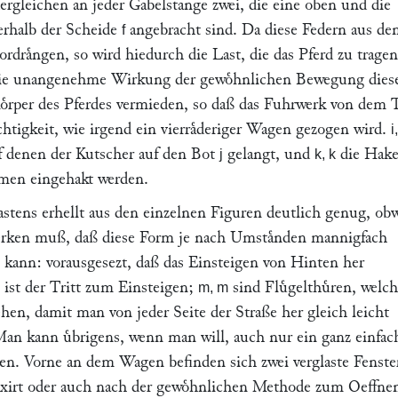
ergleichen an jeder Gabelstange zwei, die eine oben und die
erhalb der Scheide
angebracht sind. Da diese Federn aus de
f
rdraͤngen, so wird hiedurch die Last, die das Pferd zu tragen
die unangenehme Wirkung der gewoͤhnlichen Bewegung dies
oͤrper des Pferdes vermieden, so daß das Fuhrwerk von dem 
htigkeit, wie irgend ein vierraͤderiger Wagen gezogen wird.
i,
uf denen der Kutscher auf den Bot
gelangt, und
die Hake
j
k, k
men eingehakt werden.
stens erhellt aus den einzelnen Figuren deutlich genug, ob
erken muß, daß diese Form je nach Umstaͤnden mannigfach
n kann: vorausgesezt, daß das Einsteigen von Hinten her
ist der Tritt zum Einsteigen;
sind Fluͤgelthuͤren, welc
m, m
hen, damit man von jeder Seite der Straße her gleich leicht
Man kann uͤbrigens, wenn man will, auch nur ein ganz einfac
en. Vorne an dem Wagen befinden sich zwei verglaste Fenste
ixirt oder auch nach der gewoͤhnlichen Methode zum Oeffne