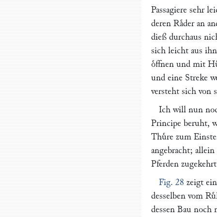
Passagiere sehr le
deren Raͤder an a
dieß durchaus nich
sich leicht aus ih
oͤffnen und mit Hu
und eine Streke w
versteht sich von s
Ich will nun no
Principe beruht, w
Thuͤre zum Einste
angebracht; allei
Pferden zugekehrt
Fig. 28
zeigt ein
desselben vom Ru
dessen Bau noch m