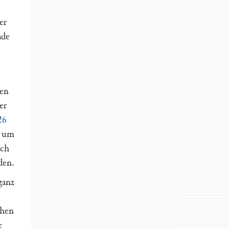
er
ade
nen
er
26
, um
ach
den.
ganz
chen
e