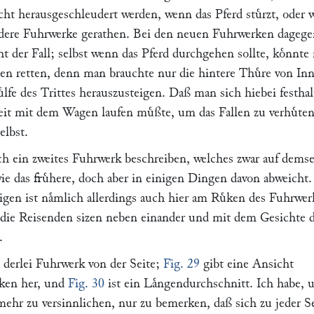
icht herausgeschleudert werden, wenn das Pferd stuͤrzt, oder
ndere Fuhrwerke gerathen. Bei den neuen Fuhrwerken dagegen
t der Fall; selbst wenn das Pferd durchgehen sollte, koͤnnt
nen retten, denn man brauchte nur die hintere Thuͤre von In
ͤlfe des Trittes herauszusteigen. Daß man sich hiebei festha
eit mit dem Wagen laufen muͤßte, um das Fallen zu verhuͤten
elbst.
ch ein zweites Fuhrwerk beschreiben, welches zwar auf dems
ie das fruͤhere, doch aber in einigen Dingen davon abweicht.
igen ist naͤmlich allerdings auch hier am Ruͤken des Fuhrwer
n die Reisenden sizen neben einander und mit dem Gesichte 
.
 derlei Fuhrwerk von der Seite;
Fig. 29
gibt eine Ansicht
ͤken her, und
Fig. 30
ist ein Laͤngendurchschnitt. Ich habe,
ehr zu versinnlichen, nur zu bemerken, daß sich zu jeder Se