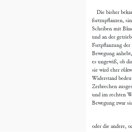
Die bisher beka
fortzupflanzen, si
Scheiben mit Baͤ
und an der getrie
Fortpflanzung der
Bewegung anhebt, z
es ungewiß, ob die
sie wird eher ruͤk
Widerstand bedeut
Zerbrechen ausges
und im rechten Win
Bewegung zwar sic
oder die andere, 