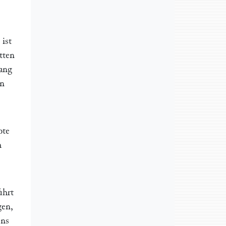
 ist
tten
Gang
en
bte
h
ͤhrt
gen,
ens