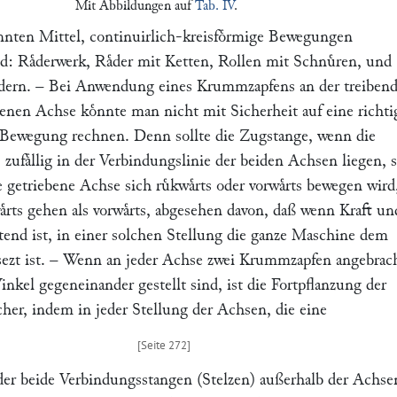
Mit Abbildungen auf
Tab. IV
.
nnten Mittel, continuirlich-kreisfoͤrmige Bewegungen
nd: Raͤderwerk, Raͤder mit Ketten, Rollen mit Schnuͤren, und
ndern. – Bei Anwendung eines Krummzapfens an der treiben
benen Achse koͤnnte man nicht mit Sicherheit auf eine richti
 Bewegung rechnen. Denn sollte die Zugstange, wenn die
ufaͤllig in der Verbindungslinie der beiden Achsen liegen, s
 getriebene Achse sich ruͤkwaͤrts oder vorwaͤrts bewegen wir
waͤrts gehen als vorwaͤrts, abgesehen davon, daß wenn Kraft un
end ist, in einer solchen Stellung die ganze Maschine dem
ezt ist. – Wenn an jeder Achse zwei Krummzapfen angebrac
kel gegeneinander gestellt sind, ist die Fortpflanzung der
her, indem in jeder Stellung der Achsen, die eine
oder beide Verbindungsstangen (Stelzen) außerhalb der Achse