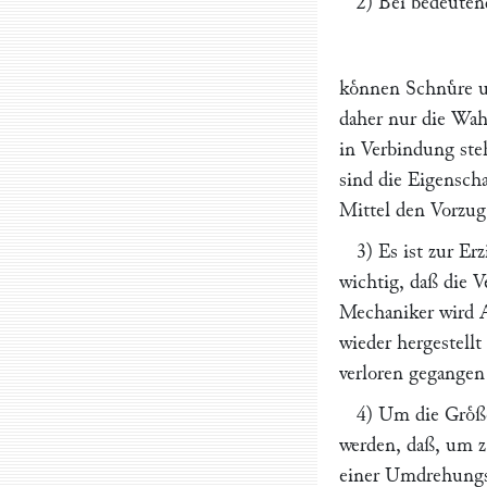
2) Bei bedeuten
koͤnnen Schnuͤre u
daher nur die Wahl
in Verbindung ste
sind die Eigenscha
Mittel den Vorzug
3) Es ist zur E
wichtig, daß die 
Mechaniker wird A
wieder hergestell
verloren gegangen 
4) Um die Groͤß
werden, daß, um z.
einer Umdrehungs