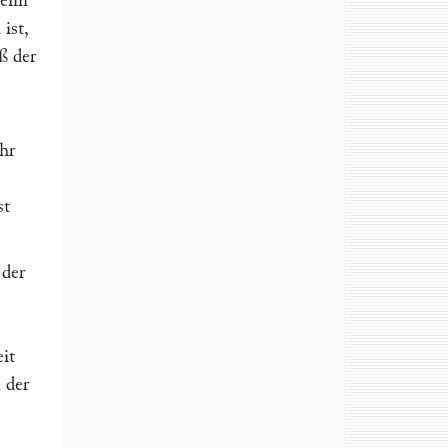
beim
ist,
ß der
ehr
st
 der
it
 der