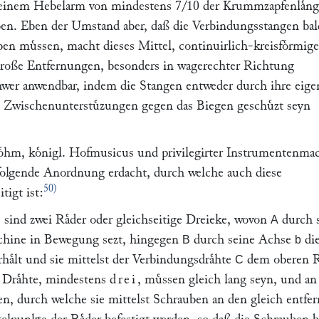
an einem Hebelarm von mindestens 7/10 der Krummzapfenlaͤn
ben. Eben der Umstand aber, daß die Verbindungsstangen bal
ben muͤssen, macht dieses Mittel, continuirlich-kreisfoͤrmige
roße Entfernungen, besonders in wagerechter Richtung
chwer anwendbar, indem die Stangen entweder durch ihre eige
ch Zwischenunterstuͤzungen gegen das Biegen geschuͤzt seyn
oͤhm
, koͤnigl. Hofmusicus und privilegirter Instrumentenma
folgende Anordnung erdacht, durch welche auch diese
50)
tigt ist:
) sind zwei Raͤder oder gleichseitige Dreieke, wovon
durch 
A
hine in Bewegung sezt, hingegen
durch seine Achse
di
B
b
rhaͤlt und sie mittelst der Verbindungsdraͤhte
dem oberen 
C
 Draͤhte, mindestens
drei
, muͤssen gleich lang seyn, und an
, durch welche sie mittelst Schrauben an den gleich entfer