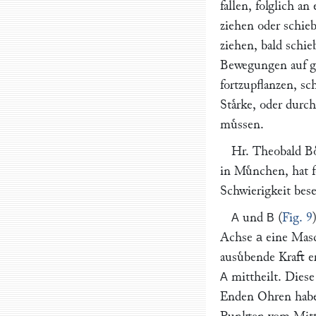
fallen, folglich 
ziehen oder schie
ziehen, bald schie
Bewegungen auf g
fortzupflanzen, s
Staͤrke, oder dur
muͤssen.
Hr.
Theobald B
in Muͤnchen, hat 
Schwierigkeit besei
und
(
Fig. 9
A
B
Achse
eine Masc
a
ausuͤbende Kraft e
mittheilt. Diese
A
Enden Ohren haben