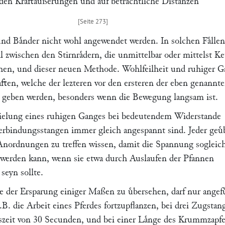
den Kraftaͤußerungen und auf betraͤchtliche Distanzen
nd Baͤnder nicht wohl angewendet werden. In solchen Faͤllen
 zwischen den Stirnraͤdern, die unmittelbar oder mittelst Ke
hen, und dieser neuen Methode. Wohlfeilheit und ruhiger 
ften, welche der lezteren vor den ersteren der eben genannt
 geben werden, besonders wenn die Bewegung langsam ist.
rzielung eines ruhigen Ganges bei bedeutendem Widerstande
Verbindungsstangen immer gleich angespannt sind. Jeder geuͤ
nordnungen zu treffen wissen, damit die Spannung sogleic
t werden kann, wenn sie etwa durch Auslaufen der Pfannen
seyn sollte.
e der Ersparung einiger Maßen zu uͤbersehen, darf nur angefu
B. die Arbeit eines Pferdes fortzupflanzen, bei drei Zugstan
zeit von 30 Secunden, und bei einer Laͤnge des Krummzapf