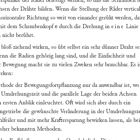
lpunkte der Raͤder befestigt werden, so daß die Schrauben 
n der Draͤhte bilden. Wenn die Stellung der Raͤder vertical 
horizontaler Richtung so weit von einander geruͤkt werden, da
 mit dem Schraubenkopf
durch die Drehung in
eine
Linie
e
nicht beruͤhrt.
 bloß ziehend wirken, so uͤbt selbst ein sehr duͤnner Draht s
enn die Radien gehoͤrig lang sind, und die Einfachheit und
er Bewegung macht sie zu vielen Zweken sehr brauchbar. Es i
rken:
thode der Bewegungsfortpflanzung nur da anwendbar ist, wo
 Umdrehungszeit und die parallele Lage der beiden Achsen
en ersten Anblik einleuchtet. Oft wird sich aber durch ein
ngetriebe die gewuͤnschte Veraͤnderung in der Umdrehungsze
lfeiler und mit mehr Kraftersparung bewirken lassen, als bei
sher bekannten Methoden.