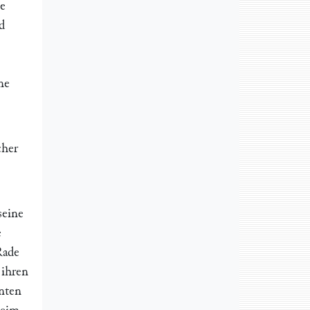
ge
d
ne
cher
seine
e
Rade
 ihren
nten