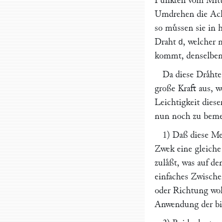
Punkten vom Mitte
Umdrehen die Achse
so muͤssen sie in 
Draht
, welcher
d
kommt, denselben 
Da diese Draͤhte
große Kraft aus, w
Leichtigkeit dies
nun noch zu beme
1) Daß diese Me
Zwek eine gleiche
zulaͤßt, was auf d
einfaches Zwische
oder Richtung woh
Anwendung der bi