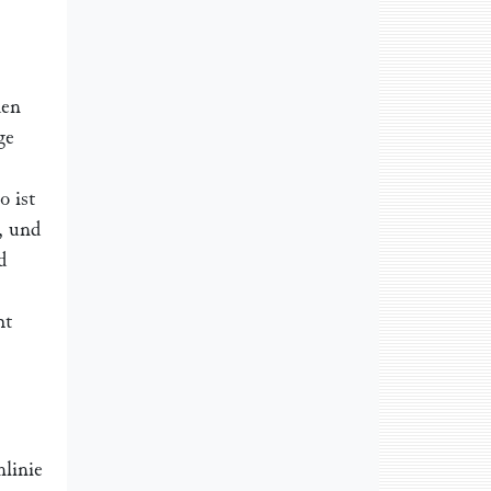
den
ge
o ist
d, und
d
ht
nlinie