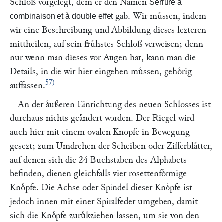
Schloß vorgelegt, dem er den Namen
Serrure à
gab. Wir muͤssen, indem
combinaison et à double effet
wir eine Beschreibung und Abbildung dieses lezteren
mittheilen, auf sein fruͤhstes Schloß verweisen; denn
nur wenn man dieses vor Augen hat, kann man die
Details, in die wir hier eingehen muͤssen, gehoͤrig
57)
auffassen.
An der aͤußeren Einrichtung des neuen Schlosses ist
durchaus nichts geaͤndert worden. Der Riegel wird
auch hier mit einem ovalen Knopfe in Bewegung
gesezt; zum Umdrehen der Scheiben oder Zifferblaͤtter,
auf denen sich die 24 Buchstaben des Alphabets
befinden, dienen gleichfalls vier rosettenfoͤrmige
Knoͤpfe. Die Achse oder Spindel dieser Knoͤpfe ist
jedoch innen mit einer Spiralfeder umgeben, damit
sich die Knoͤpfe zuruͤkziehen lassen, um sie von den