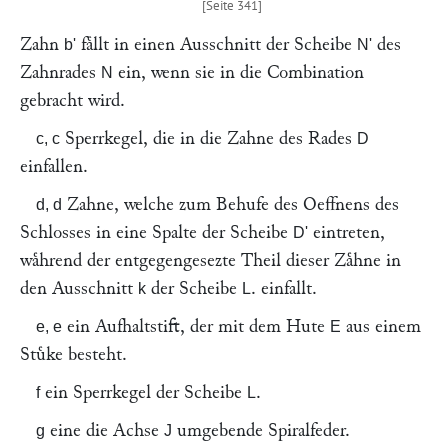
Zahn
faͤllt in einen Ausschnitt der Scheibe
des
b'
N'
Zahnrades
ein, wenn sie in die Combination
N
gebracht wird.
Sperrkegel, die in die Zahne des Rades
c, c
D
einfallen.
Zahne, welche zum Behufe des Oeffnens des
d, d
Schlosses in eine Spalte der Scheibe
eintreten,
D'
waͤhrend der entgegengesezte Theil dieser Zaͤhne in
den Ausschnitt
der Scheibe
. einfallt.
k
L
ein Aufhaltstift, der mit dem Hute
aus einem
e, e
E
Stuͤke besteht.
ein Sperrkegel der Scheibe
.
f
L
eine die Achse
umgebende Spiralfeder.
g
J