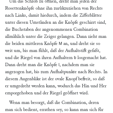
Um das Schloß zu oͤffnen, dreht man jeden der
Rosettenknoͤpfe ohne ihn zuruͤkzuziehen von Rechts
nach Links, damit hiedurch, indem die Zifferblaͤtter
unter diesen Umstaͤnden an die Knoͤpfe geschirrt sind,
die Buchstaben der angenommenen Combination
allmaͤhlich unter die Zeiger gelangen. Dann zieht man
die beiden mittleren Knoͤpfe
an, und dreht sie so
M
weit um, bis man fuͤhlt, daß der Aufhaltstift gefaßt,
und die Riegel von ihren Aufhaltern
losgemacht hat.
b
Dann dreht man die Knoͤpfe
, nachdem man sie
l
angezogen hat, bis zum Aufhaltpunkte nach Rechts. In
diesem Augenblike ist der ovale Knopf befreit, so daß
er umgedreht werden kann, wodurch das Hin und Her
emporgehoben und der Riegel geoͤffnet wird.
Wenn man besorgt, daß die Combination, deren
man sich bedient, errathen sey, so kann man sich fuͤr