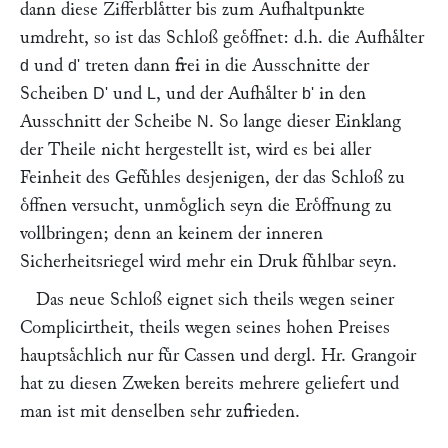
dann diese Zifferblaͤtter bis zum Aufhaltpunkte
umdreht, so ist das Schloß geoͤffnet: d.h. die Aufhaͤlter
und
treten dann frei in die Ausschnitte der
d
d'
Scheiben
und
, und der Aufhaͤlter
in den
D'
L
b'
Ausschnitt der Scheibe
. So lange dieser Einklang
N
der Theile nicht hergestellt ist, wird es bei aller
Feinheit des Gefuͤhles desjenigen, der das Schloß zu
oͤffnen versucht, unmoͤglich seyn die Eroͤffnung zu
vollbringen; denn an keinem der inneren
Sicherheitsriegel wird mehr ein Druk fuͤhlbar seyn.
Das neue Schloß eignet sich theils wegen seiner
Complicirtheit, theils wegen seines hohen Preises
hauptsaͤchlich nur fuͤr Cassen und dergl. Hr.
Grangoir
hat zu diesen Zweken bereits mehrere geliefert und
man ist mit denselben sehr zufrieden.