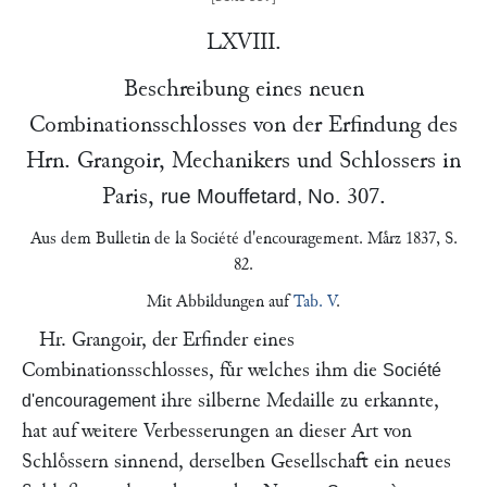
LXVIII.
Beschreibung eines neuen
Combinationsschlosses von der Erfindung des
Hrn.
Grangoir
, Mechanikers und Schlossers in
Paris,
307.
rue Mouffetard, No.
Aus dem
Bulletin de la Société d'encouragement
. Maͤrz 1837, S.
82.
Mit Abbildungen auf
Tab. V
.
Hr.
Grangoir
, der Erfinder eines
Combinationsschlosses, fuͤr welches ihm die
Société
ihre silberne Medaille zu erkannte,
d'encouragement
hat auf weitere Verbesserungen an dieser Art von
Schloͤssern sinnend, derselben Gesellschaft ein neues