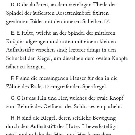
die aͤußeren, an dem vierekigen Theile der
D, D
Spindel der aͤußersten Rosettenknoͤpfe fixirten
gezahnten Raͤder mit den inneren Scheiben
.
D'
Huͤte, welche an der Spindel der mittleren
E, E
Knoͤpfe aufgezogen und unten mit einem kleinen
Aufhaltstifte versehen sind; lezterer dringt in den
Schnabel der Riegel, um dieselben dem ovalen Knopfe
naͤher zu bringen.
sind die messingenen Haͤuser fuͤr den in die
F, F
Zaͤhne des Rades
eingreifenden Sperrkegel.
D
ist das Hin und Her, welches der ovale Knopf
G, G
zum Behufe des Oeffnens des Schlosses emporhebt.
sind die Riegel, deren seitliche Bewegung
H, H
durch den Aufhaltstift des Hutes
bewerkstelligt
E
wird, und welche das Hin- und Her losmachen.