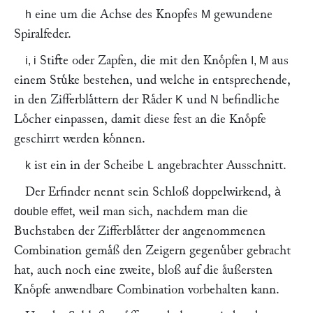
eine um die Achse des Knopfes
gewundene
h
M
Spiralfeder.
Stifte oder Zapfen, die mit den Knoͤpfen
aus
i, i
I, M
einem Stuͤke bestehen, und welche in entsprechende,
in den Zifferblaͤttern der Raͤder
und
befindliche
K
N
Loͤcher einpassen, damit diese fest an die Knoͤpfe
geschirrt werden koͤnnen.
ist ein in der Scheibe
angebrachter Ausschnitt.
k
L
Der Erfinder nennt sein Schloß doppelwirkend,
à
, weil man sich, nachdem man die
double effet
Buchstaben der Zifferblaͤtter der angenommenen
Combination gemaͤß den Zeigern gegenuͤber gebracht
hat, auch noch eine zweite, bloß auf die aͤußersten
Knoͤpfe anwendbare Combination vorbehalten kann.