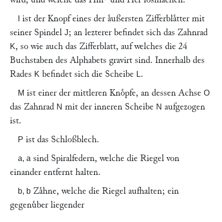
ist der Knopf eines der aͤußersten Zifferblaͤtter mit
I
seiner Spindel
; an lezterer befindet sich das Zahnrad
J
, so wie auch das Zifferblatt, auf welches die 24
K
Buchstaben des Alphabets gravirt sind. Innerhalb des
Rades
befindet sich die Scheibe
.
K
L
ist einer der mittleren Knoͤpfe, an dessen Achse
M
O
das Zahnrad
mit der inneren Scheibe
aufgezogen
N
N
ist.
ist das Schloßblech.
P
sind Spiralfedern, welche die Riegel von
a, a
einander entfernt halten.
Zaͤhne, welche die Riegel aufhalten; ein
b, b
gegenuͤber liegender