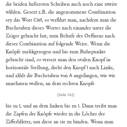
die beiden aͤußersten Scheiben auch noch eine zweite
waͤhlen. Gesezt z.B. die angenommene Combination
sey das Wort
, so verfaͤhrt man, nachdem man die
Clef
Buchstaben dieses Wortes nach einander unter die
Zeiger gebracht hat, zum Behufe des Oeffnens nach
dieser Combination auf folgende Weise. Wenn die
Knoͤpfe zuruͤkgezogen und bis zum Ruhepunkte
gebracht sind, so versezt man den ovalen Knopf in
horizontale Stellung, dreht den Knopf
nach Links,
I
und zaͤhlt die Buchstaben von
angefangen, wie wir
A
annehmen wollen, an dem rechten Knopfe
bis zu
und an dem linken bis zu
. Dann treibt man
L
I
die Zapfen der Knoͤpfe wieder in die Loͤcher der
Zifferblaͤtter, um diese an sie zu binden. Wenn man