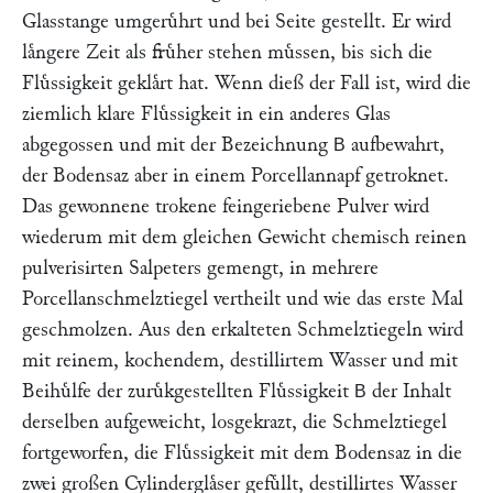
Glasstange umgeruͤhrt und bei Seite gestellt. Er wird
laͤngere Zeit als fruͤher stehen muͤssen, bis sich die
Fluͤssigkeit geklaͤrt hat. Wenn dieß der Fall ist, wird die
ziemlich klare Fluͤssigkeit in ein anderes Glas
abgegossen und mit der Bezeichnung
aufbewahrt,
B
der Bodensaz aber in einem Porcellannapf getroknet.
Das gewonnene trokene feingeriebene Pulver wird
wiederum mit dem gleichen Gewicht chemisch reinen
pulverisirten Salpeters gemengt, in mehrere
Porcellanschmelztiegel vertheilt und wie das erste Mal
geschmolzen. Aus den erkalteten Schmelztiegeln wird
mit reinem, kochendem, destillirtem Wasser und mit
Beihuͤlfe der zuruͤkgestellten Fluͤssigkeit
der Inhalt
B
derselben aufgeweicht, losgekrazt, die Schmelztiegel
fortgeworfen, die Fluͤssigkeit mit dem Bodensaz in die
zwei großen Cylinderglaͤser gefuͤllt, destillirtes Wasser