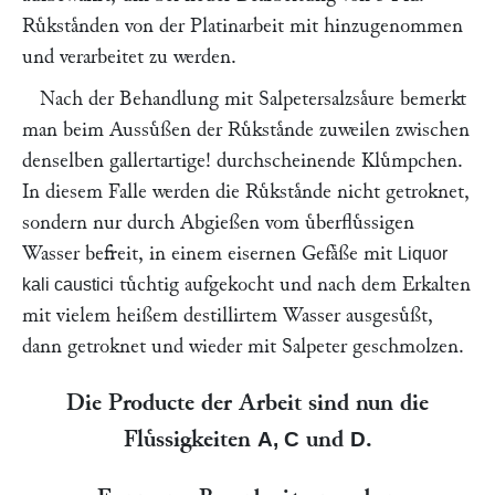
Ruͤkstaͤnden von der Platinarbeit mit hinzugenommen
und verarbeitet zu werden.
Nach der Behandlung mit Salpetersalzsaͤure bemerkt
man beim Aussuͤßen der Ruͤkstaͤnde zuweilen zwischen
denselben gallertartige! durchscheinende Kluͤmpchen.
In diesem Falle werden die Ruͤkstaͤnde nicht getroknet,
sondern nur durch Abgießen vom uͤberfluͤssigen
Wasser befreit, in einem eisernen Gefaͤße mit
Liquor
tuͤchtig aufgekocht und nach dem Erkalten
kali caustici
mit vielem heißem destillirtem Wasser ausgesuͤßt,
dann getroknet und wieder mit Salpeter geschmolzen.
Die Producte der Arbeit sind nun die
Fluͤssigkeiten
und
.
A, C
D