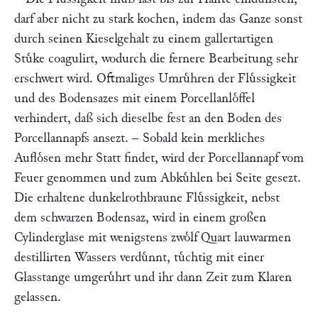
darf aber nicht zu stark kochen, indem das Ganze sonst
durch seinen Kieselgehalt zu einem gallertartigen
Stuͤke coagulirt, wodurch die fernere Bearbeitung sehr
erschwert wird. Oftmaliges Umruͤhren der Fluͤssigkeit
und des Bodensazes mit einem Porcellanloͤffel
verhindert, daß sich dieselbe fest an den Boden des
Porcellannapfs ansezt. – Sobald kein merkliches
Aufloͤsen mehr Statt findet, wird der Porcellannapf vom
Feuer genommen und zum Abkuͤhlen bei Seite gesezt.
Die erhaltene dunkelrothbraune Fluͤssigkeit, nebst
dem schwarzen Bodensaz, wird in einem großen
Cylinderglase mit wenigstens zwoͤlf Quart lauwarmen
destillirten Wassers verduͤnnt, tuͤchtig mit einer
Glasstange umgeruͤhrt und ihr dann Zeit zum Klaren
gelassen.