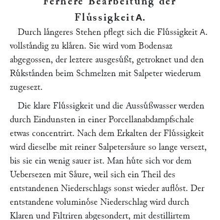
Fernere Bearbeitung der
Fluͤssigkeit
.
A
Durch laͤngeres Stehen pflegt sich die Fluͤssigkeit
.
A
vollstaͤndig zu klaͤren. Sie wird vom Bodensaz
abgegossen, der leztere ausgesuͤßt, getroknet und den
Ruͤkstaͤnden beim Schmelzen mit Salpeter wiederum
zugesezt.
Die klare Fluͤssigkeit und die Aussuͤßwasser werden
durch Eindunsten in einer Porcellanabdampfschale
etwas concentrirt. Nach dem Erkalten der Fluͤssigkeit
wird dieselbe mit reiner Salpetersaͤure so lange versezt,
bis sie ein wenig sauer ist. Man huͤte sich vor dem
Uebersezen mit Saͤure, weil sich ein Theil des
entstandenen Niederschlags sonst wieder aufloͤst. Der
entstandene voluminoͤse Niederschlag wird durch
Klaren und Filtriren abgesondert, mit destillirtem