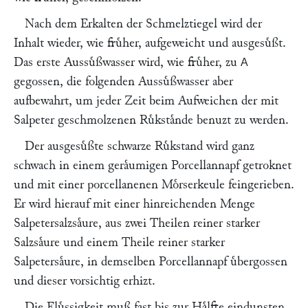
Nach dem Erkalten der Schmelztiegel wird der
Inhalt wieder, wie fruͤher, aufgeweicht und ausgesuͤßt.
Das erste Aussuͤßwasser wird, wie fruͤher, zu
A
gegossen, die folgenden Aussuͤßwasser aber
aufbewahrt, um jeder Zeit beim Aufweichen der mit
Salpeter geschmolzenen Ruͤkstaͤnde benuzt zu werden.
Der ausgesuͤßte schwarze Ruͤkstand wird ganz
schwach in einem geraͤumigen Porcellannapf getroknet
und mit einer porcellanenen Moͤrserkeule feingerieben.
Er wird hierauf mit einer hinreichenden Menge
Salpetersalzsaͤure, aus zwei Theilen reiner starker
Salzsaͤure und einem Theile reiner starker
Salpetersaͤure, in demselben Porcellannapf uͤbergossen
und dieser vorsichtig erhizt.
Die Fluͤssigkeit muß fast bis zur Haͤlfte eindunsten,