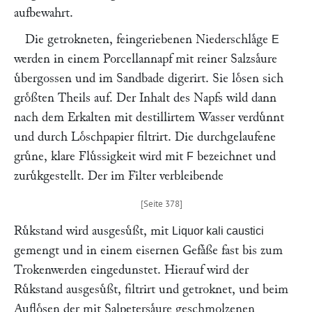
aufbewahrt.
Die getrokneten, feingeriebenen Niederschlaͤge
E
werden in einem Porcellannapf mit reiner Salzsaͤure
uͤbergossen und im Sandbade digerirt. Sie loͤsen sich
groͤßten Theils auf. Der Inhalt des Napfs wild dann
nach dem Erkalten mit destillirtem Wasser verduͤnnt
und durch Loͤschpapier filtrirt. Die durchgelaufene
gruͤne, klare Fluͤssigkeit wird mit
bezeichnet und
F
zuruͤkgestellt. Der im Filter verbleibende
Ruͤkstand wird ausgesuͤßt, mit
Liquor kali caustici
gemengt und in einem eisernen Gefaͤße fast bis zum
Trokenwerden eingedunstet. Hierauf wird der
Ruͤkstand ausgesuͤßt, filtrirt und getroknet, und beim
Aufloͤsen der mit Salpetersaͤure geschmolzenen