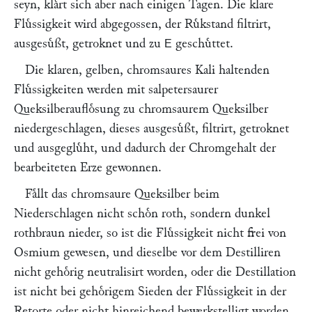
seyn, klaͤrt sich aber nach einigen Tagen. Die klare
Fluͤssigkeit wird abgegossen, der Ruͤkstand filtrirt,
ausgesuͤßt, getroknet und zu
geschuͤttet.
E
Die klaren, gelben, chromsaures Kali haltenden
Fluͤssigkeiten werden mit salpetersaurer
Queksilberaufloͤsung zu chromsaurem Queksilber
niedergeschlagen, dieses ausgesuͤßt, filtrirt, getroknet
und ausgegluͤht, und dadurch der Chromgehalt der
bearbeiteten Erze gewonnen.
Faͤllt das chromsaure Queksilber beim
Niederschlagen nicht schoͤn roth, sondern dunkel
rothbraun nieder, so ist die Fluͤssigkeit nicht frei von
Osmium gewesen, und dieselbe vor dem Destilliren
nicht gehoͤrig neutralisirt worden, oder die Destillation
ist nicht bei gehoͤrigem Sieden der Fluͤssigkeit in der
Retorte oder nicht hinreichend bewerkstelligt worden.