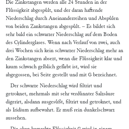
Die Zinkstangen werden alle 24 Stunden in der
Fluͤssigkeit abgespuͤlt, und der daran haftende
Niederschlag durch Aneinanderreihen und Abspuͤlen
von beiden Zankstangen abgespuͤlt. – Es bildet sich
sehr bald ein schwarzer Niederschlag auf dem Boden
des Cylinderglases. Wenn nach Verlauf von zwei, auch
drei Wochen sich kein schwarzer Niederschlag mehr an
den Zinkstangen absezt, wenn die Fluͤssigkeit klar und
kaum schwach gelblich gefaͤrbt ist, wird sie
abgegossen, bei Seite gestellt und mit
bezeichnet.
G
Der schwarze Niederschlag wird filtrirt und
getroknet, mehrmals mit sehr verduͤnnter Salzsaͤure
digerirt, alsdann ausgesuͤßt, filtrirt und getroknet, und
als Iridium aufbewahrt. Er muß rein dunkelschwarz
aussehen.
Die oben bemerkte Fluͤssigkeit
wird in einem
G