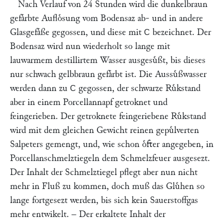
Nach Verlauf von 24 Stunden wird die dunkelbraun
gefaͤrbte Aufloͤsung vom Bodensaz ab- und in andere
Glasgefaͤße gegossen, und diese mit
bezeichnet. Der
C
Bodensaz wird nun wiederholt so lange mit
lauwarmem destillirtem Wasser ausgesuͤßt, bis dieses
nur schwach gelbbraun gefaͤrbt ist. Die Aussuͤßwasser
werden dann zu
gegossen, der schwarze Ruͤkstand
C
aber in einem Porcellannapf getroknet und
feingerieben. Der getroknete feingeriebene Ruͤkstand
wird mit dem gleichen Gewicht reinen gepuͤlverten
Salpeters gemengt, und, wie schon oͤfter angegeben, in
Porcellanschmelztiegeln dem Schmelzfeuer ausgesezt.
Der Inhalt der Schmelztiegel pflegt aber nun nicht
mehr in Fluß zu kommen, doch muß das Gluͤhen so
lange fortgesezt werden, bis sich kein Sauerstoffgas
mehr entwikelt. – Der erkaltete Inhalt der