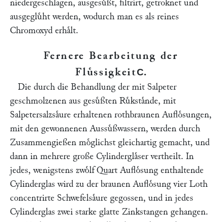
niedergeschlagen, ausgesuͤßt, filtrirt, getroknet und
ausgegluͤht werden, wodurch man es als reines
Chromoxyd erhaͤlt.
Fernere Bearbeitung der
Fluͤssigkeit
.
C
Die durch die Behandlung der mit Salpeter
geschmolzenen aus gesuͤßten Ruͤkstaͤnde, mit
Salpetersalzsaͤure erhaltenen rothbraunen Aufloͤsungen,
mit den gewonnenen Aussuͤßwassern, werden durch
Zusammengießen moͤglichst gleichartig gemacht, und
dann in mehrere große Cylinderglaͤser vertheilt. In
jedes, wenigstens zwoͤlf Quart Aufloͤsung enthaltende
Cylinderglas wird zu der braunen Aufloͤsung vier Loth
concentrirte Schwefelsaͤure gegossen, und in jedes
Cylinderglas zwei starke glatte Zinkstangen gehangen.