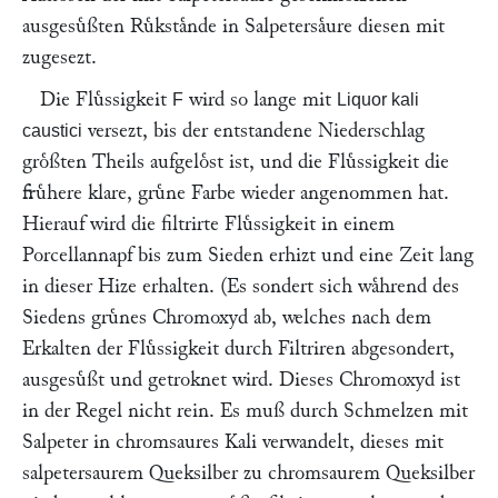
ausgesuͤßten Ruͤkstaͤnde in Salpetersaͤure diesen mit
zugesezt.
Die Fluͤssigkeit
wird so lange mit
F
Liquor kali
versezt, bis der entstandene Niederschlag
caustici
groͤßten Theils aufgeloͤst ist, und die Fluͤssigkeit die
fruͤhere klare, gruͤne Farbe wieder angenommen hat.
Hierauf wird die filtrirte Fluͤssigkeit in einem
Porcellannapf bis zum Sieden erhizt und eine Zeit lang
in dieser Hize erhalten. (Es sondert sich waͤhrend des
Siedens gruͤnes Chromoxyd ab, welches nach dem
Erkalten der Fluͤssigkeit durch Filtriren abgesondert,
ausgesuͤßt und getroknet wird. Dieses Chromoxyd ist
in der Regel nicht rein. Es muß durch Schmelzen mit
Salpeter in chromsaures Kali verwandelt, dieses mit
salpetersaurem Queksilber zu chromsaurem Queksilber