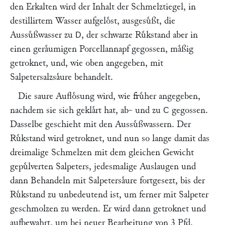
den Erkalten wird der Inhalt der Schmelztiegel, in
destillirtem Wasser aufgeloͤst, ausgesuͤßt, die
Aussuͤßwasser zu
, der schwarze Ruͤkstand aber in
D
einen geraͤumigen Porcellannapf gegossen, maͤßig
getroknet, und, wie oben angegeben, mit
Salpetersalzsaͤure behandelt.
Die saure Aufloͤsung wird, wie fruͤher angegeben,
nachdem sie sich geklaͤrt hat, ab- und zu
gegossen.
C
Dasselbe geschieht mit den Aussuͤßwassern. Der
Ruͤkstand wird getroknet, und nun so lange damit das
dreimalige Schmelzen mit dem gleichen Gewicht
gepuͤlverten Salpeters, jedesmalige Auslaugen und
dann Behandeln mit Salpetersaͤure fortgesezt, bis der
Ruͤkstand zu unbedeutend ist, um ferner mit Salpeter
geschmolzen zu werden. Er wird dann getroknet und
aufbewahrt, um bei neuer Bearbeitung von 3 Pfd.