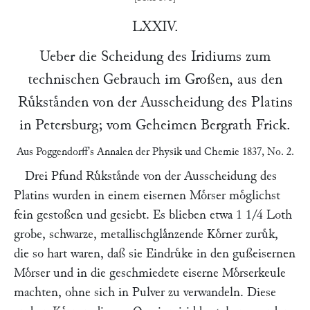
LXXIV.
Ueber die Scheidung des Iridiums zum
technischen Gebrauch im Großen, aus den
Ruͤkstaͤnden von der Ausscheidung des Platins
in Petersburg; vom Geheimen Bergrath
Frick
.
Aus
Poggendorff's
Annalen der Physik und Chemie
1837, No. 2
.
Drei Pfund Ruͤkstaͤnde von der Ausscheidung des
Platins wurden in einem eisernen Moͤrser moͤglichst
fein gestoßen und gesiebt. Es blieben etwa 1 1/4 Loth
grobe, schwarze, metallischglaͤnzende Koͤrner zuruͤk,
die so hart waren, daß sie Eindruͤke in den gußeisernen
Moͤrser und in die geschmiedete eiserne Moͤrserkeule
machten, ohne sich in Pulver zu verwandeln. Diese