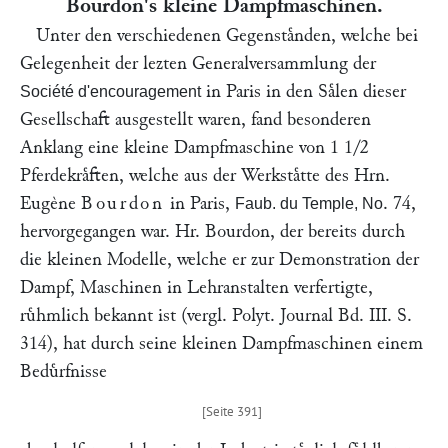
Bourdon
's kleine Dampfmaschinen.
Unter den verschiedenen Gegenstaͤnden, welche bei
Gelegenheit der lezten Generalversammlung der
in Paris in den Saͤlen dieser
Société d'encouragement
Gesellschaft ausgestellt waren, fand besonderen
Anklang eine kleine Dampfmaschine von 1 1/2
Pferdekraͤften, welche aus der Werkstaͤtte des Hrn.
Eugène
Bourdon
in Paris,
. 74,
Faub. du Temple, No
hervorgegangen war. Hr.
Bourdon
, der bereits durch
die kleinen Modelle, welche er zur Demonstration der
Dampf, Maschinen in Lehranstalten verfertigte,
ruͤhmlich bekannt ist (vergl. Polyt. Journal
Bd. III. S.
314
), hat durch seine kleinen Dampfmaschinen einem
Beduͤrfnisse