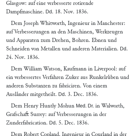
Glasgow
: auf eine verbesserte rotirende
Dampfmaschine.
.
18. Nov. 1836
.
Dd
Dem
Joseph Whitworth
, Ingenieur in
Manchester
:
auf Verbesserungen an den Maschinen, Werkzeugen
und Apparaten zum Drehen, Bohren. Ebnen und
Schneiden von Metallen und anderen Materialien.
.
Dd
24. Nov. 1836
.
Dem
William Watson
, Kaufmann in
Liverpool
: auf
ein verbessertes Verfahren Zuker aus Runkelruͤben und
anderen Substanzen zu fabriciren. Von einem
Auslaͤnder mitgetheilt.
.
3. Dec. 1836
.
Dd
Dem
Henry Huntly Mohun
in
Walworth,
Med. Dr.
Grafschaft Surrey
: auf Verbesserungen in der
Zunderfabrication.
.
5. Dec. 1836
.
Dd
Dem
Robert Copland
, Ingenieur in
Courland in der