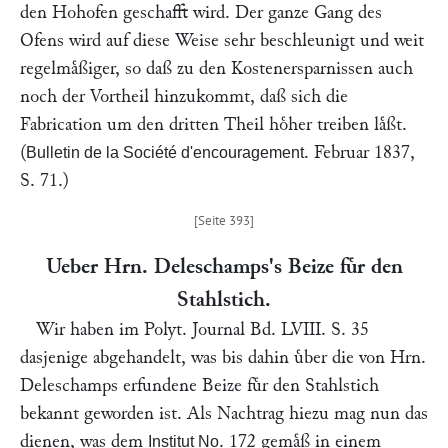
den Hohofen geschafft wird. Der ganze Gang des
Ofens wird auf diese Weise sehr beschleunigt und weit
regelmaͤßiger, so daß zu den Kostenersparnissen auch
noch der Vortheil hinzukommt, daß sich die
Fabrication um den dritten Theil hoͤher treiben laͤßt.
(
. Februar 1837,
Bulletin de la Société d'encouragement
S. 71.)
Ueber Hrn.
Deleschamps
's Beize fuͤr den
Stahlstich.
Wir haben im Polyt. Journal
Bd. LVIII. S. 35
dasjenige abgehandelt, was bis dahin uͤber die von Hrn.
Deleschamps
erfundene Beize fuͤr den Stahlstich
bekannt geworden ist. Als Nachtrag hiezu mag nun das
dienen, was dem
. 172 gemaͤß in einem
Institut No