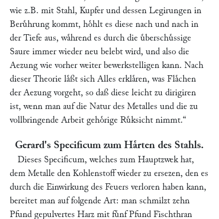
wie z.B. mit Stahl, Kupfer und dessen Legirungen in
Beruͤhrung kommt, hoͤhlt es diese nach und nach in
der Tiefe aus, waͤhrend es durch die uͤberschuͤssige
Saure immer wieder neu belebt wird, und also die
Aezung wie vorher weiter bewerkstelligen kann. Nach
dieser Theorie laͤßt sich Alles erklaͤren, was Flaͤchen
der Aezung vorgeht, so daß diese leicht zu dirigiren
ist, wenn man auf die Natur des Metalles und die zu
vollbringende Arbeit gehoͤrige Ruͤksicht nimmt.“
Gerard
's Specificum zum Haͤrten des Stahls.
Dieses Specificum, welches zum Hauptzwek hat,
dem Metalle den Kohlenstoff wieder zu ersezen, den es
durch die Einwirkung des Feuers verloren haben kann,
bereitet man auf folgende Art: man schmilzt zehn
Pfund gepulvertes Harz mit fuͤnf Pfund Fischthran