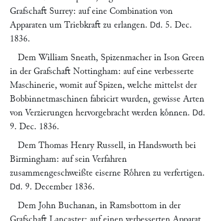
Grafschaft Surrey
: auf eine Combination von
Apparaten um Triebkraft zu erlangen.
.
5. Dec.
Dd
1836
.
Dem
William Sneath
, Spizenmacher in
Ison Green
in der Grafschaft Nottingham
: auf eine verbesserte
Maschinerie, womit auf Spizen, welche mittelst der
Bobbinnetmaschinen fabricirt wurden, gewisse Arten
von Verzierungen hervorgebracht werden koͤnnen.
.
Dd
9. Dec. 1836
.
Dem
Thomas Henry Russell
, in Handsworth bei
Birmingham
: auf sein Verfahren
zusammengeschweißte eiserne Roͤhren zu verfertigen.
.
9. December 1836
.
Dd
Dem
John Buchanan
, in
Ramsbottom in der
Grafschaft Lancaster
: auf einen verbesserten Apparat