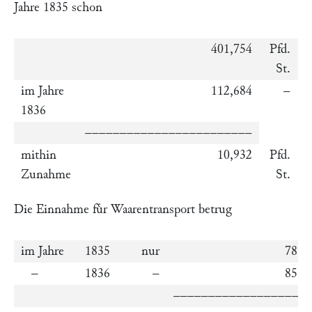
Jahre 1835 schon
401,754
Pfd.
1
St.
im Jahre
112,684
–
1
1836
––––––––––––––––––––––––
mithin
10,932
Pfd.
1
Zunahme
St.
Die Einnahme fuͤr Waarentransport betrug
im Jahre
1835
nur
78,2
–
1836
–
85,0
–––––––––––––––––––