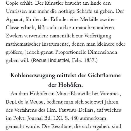
Copie erhaͤlt. Der Kuͤnstler braucht am Ende den
Umrissen nur mehr die noͤthige Schaͤrfe zu geben. Der
Apparat, fuͤr den der Erfinder eine Medaille zweiter
Classe erhielt, laͤßt sich auch zu manchen anderen
Zweken verwenden: namentlich zur Verfertigung
mathematischer Instrumente, denen man kleinere oder
groͤßere, jedoch genau Proportionelle Dimensionen
geben will. (
, Febr. 1837.)
Recueil industriel
Kohlenerzeugung mittelst der Gichtflamme
der Hohoͤfen.
An dem Hohofen in Mont-Blainville bei Varennes,
, bedient man sich seit zwei Jahren
Dept. de la Meuse
des Verfahrens des Hrn.
Fauveau-Deliars
, auf welches
im Polyt. Journal
Bd. LXI. S. 480
aufmerksam
gemacht wurde. Die Resultate, die sich ergaben, sind