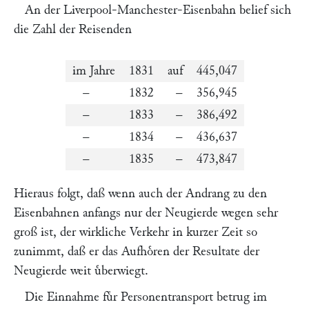
An der Liverpool-Manchester-Eisenbahn belief sich
die Zahl der Reisenden
im Jahre
1831
auf
445,047
–
1832
–
356,945
–
1833
–
386,492
–
1834
–
436,637
–
1835
–
473,847
Hieraus folgt, daß wenn auch der Andrang zu den
Eisenbahnen anfangs nur der Neugierde wegen sehr
groß ist, der wirkliche Verkehr in kurzer Zeit so
zunimmt, daß er das Aufhoͤren der Resultate der
Neugierde weit uͤberwiegt.
Die Einnahme fuͤr Personentransport betrug im