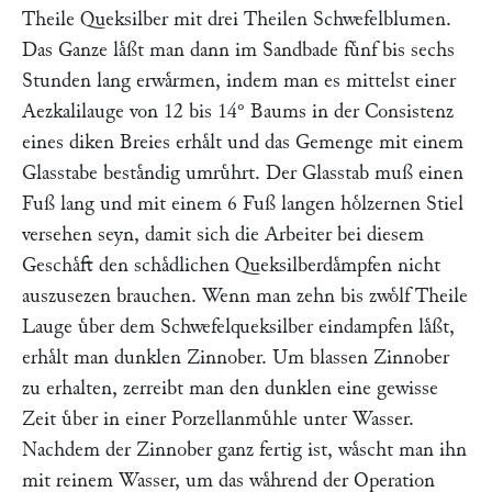
Theile Queksilber mit drei Theilen Schwefelblumen.
Das Ganze laͤßt man dann im Sandbade fuͤnf bis sechs
Stunden lang erwaͤrmen, indem man es mittelst einer
Aezkalilauge von 12 bis 14° Baums in der Consistenz
eines diken Breies erhaͤlt und das Gemenge mit einem
Glasstabe bestaͤndig umruͤhrt. Der Glasstab muß einen
Fuß lang und mit einem 6 Fuß langen hoͤlzernen Stiel
versehen seyn, damit sich die Arbeiter bei diesem
Geschaͤft den schaͤdlichen Queksilberdaͤmpfen nicht
auszusezen brauchen. Wenn man zehn bis zwoͤlf Theile
Lauge uͤber dem Schwefelqueksilber eindampfen laͤßt,
erhaͤlt man dunklen Zinnober. Um blassen Zinnober
zu erhalten, zerreibt man den dunklen eine gewisse
Zeit uͤber in einer Porzellanmuͤhle unter Wasser.
Nachdem der Zinnober ganz fertig ist, waͤscht man ihn
mit reinem Wasser, um das waͤhrend der Operation