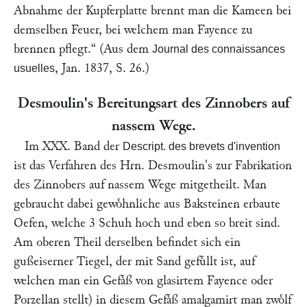
Abnahme der Kupferplatte brennt man die Kameen bei
demselben Feuer, bei welchem man Fayence zu
brennen pflegt.“
(Aus dem
Journal des connaissances
, Jan. 1837, S. 26.)
usuelles
Desmoulin
's Bereitungsart des Zinnobers auf
nassem Wege.
Im XXX. Band der
Descript. des brevets d'invention
ist das Verfahren des Hrn.
Desmoulin
's zur Fabrikation
des Zinnobers auf nassem Wege mitgetheilt. Man
gebraucht dabei gewoͤhnliche aus Baksteinen erbaute
Oefen, welche 3 Schuh hoch und eben so breit sind.
Am oberen Theil derselben befindet sich ein
gußeiserner Tiegel, der mit Sand gefuͤllt ist, auf
welchen man ein Gefaͤß von glasirtem Fayence oder
Porzellan stellt) in diesem Gefaͤß amalgamirt man zwoͤlf