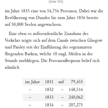
im Jahre 1835 eine von 54,756 Personen. Dabei war die
Bevoͤlkerung von Dundee bis zum Jahre 1836 bereits
auf 50,000 Seelen angewachsen.
Eine eben so außerordentliche Zunahme des
Verkehrs zeigte sich auf dem Canale zwischen Glasgow
und Paisley seit der Einfuͤhrung der sogenannten
fliegenden Barken, welche 10 engl. Meilen in der
Stunde zuruͤklegen. Die Personenfrequenz belief sich
naͤmlich
im Jahre
1831
auf
79,455
–
1832
–
148,516
–
1833
–
240,062
–
1834
–
207,275