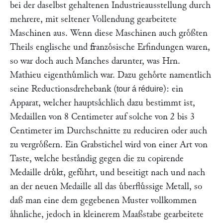
bei der daselbst gehaltenen Industrieausstellung durch
mehrere, mit seltener Vollendung gearbeitete
Maschinen aus. Wenn diese Maschinen auch groͤßten
Theils englische und franzoͤsische Erfindungen waren,
so war doch auch Manches darunter, was Hrn.
Mathieu
eigenthuͤmlich war. Dazu gehoͤrte namentlich
seine Reductionsdrehebank (
): ein
tour á réduire
Apparat, welcher hauptsaͤchlich dazu bestimmt ist,
Medaillen von 8 Centimeter auf solche von 2 bis 3
Centimeter im Durchschnitte zu reduciren oder auch
zu vergroͤßern. Ein Grabstichel wird von einer Art von
Taste, welche bestaͤndig gegen die zu copirende
Medaille druͤkt, gefuͤhrt, und beseitigt nach und nach
an der neuen Medaille all das uͤberfluͤssige Metall, so
daß man eine dem gegebenen Muster vollkommen
aͤhnliche, jedoch in kleinerem Maaßstabe gearbeitete