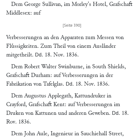
Dem
George Sullivan
, im
Morley's Hotel, Grafschaft
Middlesex
: auf
Verbesserungen an den Apparaten zum Messen von
Fluͤssigkeiten. Zum Theil von einem Auslaͤnder
mitgetheilt.
.
18. Nov. 1836
.
Dd
Dem
Robert Walter Swinburne
, in
South Shields,
Grafschaft Durham
: auf Verbesserungen in der
Fabrikation von Tafelglas.
.
18. Nov. 1836
.
Dd
Dem
Augustus Applegath
, Kattundruker in
Crayford, Grafschaft Kent
: auf Verbesserungen im
Druken von Kattunen und anderen Geweben.
. 18.
Dd
Rov. 1836.
Dem
John Aule
, Ingenieur in Sauchiehall Street,