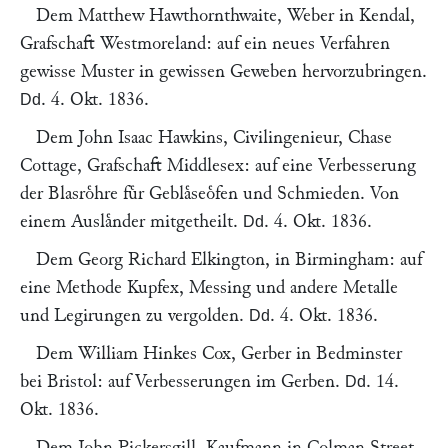
Dem
Matthew Hawthornthwaite
, Weber in
Kendal,
Grafschaft Westmoreland
: auf ein neues Verfahren
gewisse Muster in gewissen Geweben hervorzubringen.
.
4. Okt. 1836
.
Dd
Dem
John Isaac Hawkins
, Civilingenieur,
Chase
Cottage, Grafschaft Middlesex
: auf eine Verbesserung
der Blasroͤhre fuͤr Geblaͤseoͤfen und Schmieden. Von
einem Auslaͤnder mitgetheilt.
.
4. Okt. 1836
.
Dd
Dem
Georg Richard Elkington
, in
Birmingham
: auf
eine Methode Kupfex, Messing und andere Metalle
und Legirungen zu vergolden.
.
4. Okt. 1836
.
Dd
Dem
William Hinkes Cox
, Gerber in Bedminster
bei
Bristol
: auf Verbesserungen im Gerben.
.
14.
Dd
Okt. 1836
.
Dem
John Pickersgill
, Kaufmann in Colman Street,