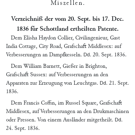
Miszellen
.
Verzeichniß der vom 20. Sept. bis 17. Dec.
1836 fuͤr Schottland ertheilten Patente.
Dem
Elisha Haydon Collier
, Civilingenieur, Gast
India Cottage,
City Road
, Grafschaft Middlesex: auf
Verbesserungen an Dampfkesseln.
.
20. Sept. 1836
.
Dd
Dem
William Barnett
, Gießer in
Brighton,
Grafschaft Sussex
: auf Verbesserungen an den
Apparaten zur Erzeugung von Leuchtgas.
.
21. Sept.
Dd
1836
.
Dem
Francis Coffin
, im
Russel Square
, Grafschaft
Middlesex, auf Verbesserungen an den Drukmaschinen
oder Pressen. Von einem Auslaͤnder mitgetheilt.
.
Dd
24. Sept. 1836
.