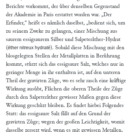
Berichte vorkommt, der uͤber denselben Gegenstand
der Akademie in Paris erstattet worden war.
„Der
Erfinder,“
heißt es naͤmlich daselbst,
„bedient sich, um
zu seinem Zweke zu gelangen, einer Mischung aus
saurem essigsaurem Silber und Salpeteraͤther-Hydrat
(
). Sobald diese Mischung mit den
éther nitreux hydraté
blosgelegten Stellen der Metallplatten in Beruͤhrung
kommt, stuͤrzt sich das essigsaure Salz, welches nur in
geringer Menge in ihr enthalten ist, auf den unteren
Theil der gravirten Zuͤge, wo es sehr rasch eine kraͤftige
Wirkung ausuͤbt, Flaͤchen die oberen Theile der Zuͤge
durch den Salpeteraͤther gewisser Maßen gegen diese
Wirkung geschuͤzt bleiben. Es findet hiebei Folgendes
Statt: das essigsaure Salz faͤllt auf den Grund der
gravirten Zuͤge; wegen der großen Leichtigkeit, womit
dasselbe zersezt wird, wenn es mit gewissen Metallen,