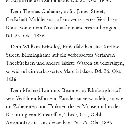
Maschinerie der Dampfboote.
.
22. Okt. 1836
.
Dd
Dem
Thomas Grahame
, in
St. James Street,
Grafschaft Middlesex
: auf ein verbessertes Verfahren
Boote von einem Niveau auf ein anderes zu bringen.
.
25. Okt. 1836
.
Dd
Dem
William Brindley
, Papierfabrikant in Caroline
Street,
Birmingham
: auf ein verbessertes Verfahren
Theebuͤchsen und andere lakirte Waaren zu verfertigen,
so wie auf ein verbessertes Material dazu.
.
26. Okt.
Dd
1836
.
Dem
Michael Linning
, Beamter in
Edinburgh
: auf
sein Verfahren Moose in Zunder zu verwandeln, so wie
im Zubereiten und Troknen dieser Moose und in der
Bereitung von Farbstoffen, Theer, Gas, Oehl,
Ammoniak etc. aus denselben.
.
29. Okt. 1836
.
Dd