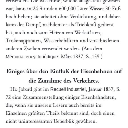
verwenden. Die Maschine, welche ausgestellt gewesen
war, kann in 24 Stunden 600,000 Liter Wasser 30 Fuß
hoch heben; sie arbeitet ohne Verdichtung, und daher
kann der Dampf, nachdem er als Triebkraft gedient
hat, auch noch zum Heizen von Werkstaͤtten,
Trokenapparaten, Wasserbehaͤltern und verschiedenen
anderen Zweken verwendet werden. (Aus dem
. Maͤrz 1837, S. 159.)
Mémorial encyclopédique
Einiges uͤber den Einfluß der Eisenbahnen auf
die Zunahme des Verkehres.
Hr.
Jobard
gibt im
, Januar 1837, S.
Recueil industriel
72 eine Zusammenstellung einiger Eisenbahndaten,
die, wenn sie unseren Lesern auch bereits im
Einzelnen groͤßten Theils bekannt sind, doch einen
nicht uninteressanten Ueberblik gewaͤhren.