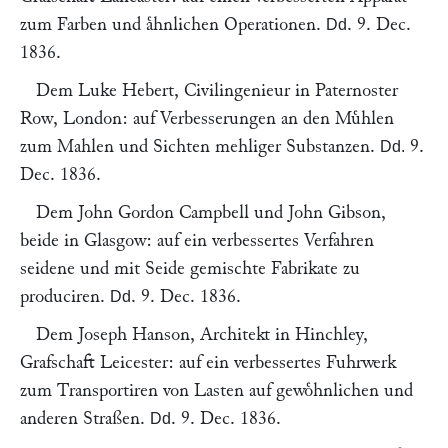
zum Farben und aͤhnlichen Operationen.
.
9. Dec.
Dd
1836
.
Dem
Luke Hebert
, Civilingenieur in Paternoster
Row,
London
: auf Verbesserungen an den Muͤhlen
zum Mahlen und Sichten mehliger Substanzen.
9.
Dd.
Dec. 1836
.
Dem
John Gordon Campbell
und
John Gibson
,
beide in
Glasgow
: auf ein verbessertes Verfahren
seidene und mit Seide gemischte Fabrikate zu
produciren.
.
9. Dec. 1836
.
Dd
Dem
Joseph Hanson
, Architekt in
Hinchley,
Grafschaft Leicester
: auf ein verbessertes Fuhrwerk
zum Transportiren von Lasten auf gewoͤhnlichen und
anderen Straßen.
.
9. Dec. 1836
.
Dd