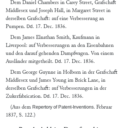
Dem
Daniel Chambers
in
Carey Street
, Grafschaft
Middlesex und
Joseph Hall
, in
Margaret Street
in
derselben Grafschaft: auf eine Verbesserung an
Pumpen.
.
17. Dec. 1836
.
Dd
Dem
James Elnathan Smith
, Kaufmann in
Liverpool
: auf Verbesserungen an den Eisenbahnen
und den darauf gehenden Dampfwagen. Von einem
Auslaͤnder mitgetheilt.
.
17. Dec. 1836
.
Dd
Dem
George Guynne
in
Holborn
in der Grafschaft
Middlesex und
James Young
im
Brick Lane
, in
derselben Grafschaft: auf Verbesserungen in der
Zukerfabrication.
.
17. Dec. 1836
.
Dd
(Aus dem
Februar
Repertory of Patent-Inventions.
1837, S. 122.)