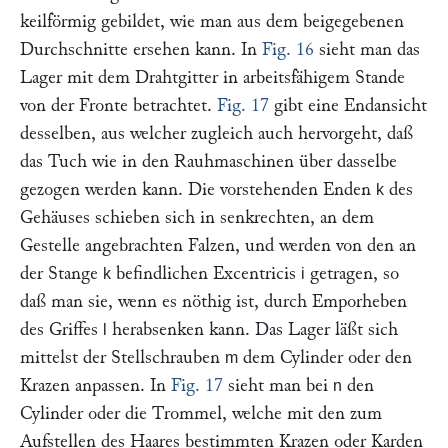
keilförmig gebildet, wie man aus dem beigegebenen
Durchschnitte ersehen kann. In
Fig. 16
sieht man das
Lager mit dem Drahtgitter in arbeitsfähigem Stande
von der Fronte betrachtet.
Fig. 17
gibt eine Endansicht
desselben, aus welcher zugleich auch hervorgeht, daß
das Tuch wie in den Rauhmaschinen über dasselbe
gezogen werden kann. Die vorstehenden Enden
des
k
Gehäuses schieben sich in senkrechten, an dem
Gestelle angebrachten Falzen, und werden von den an
der Stange
befindlichen Excentricis
getragen, so
k
i
daß man sie, wenn es nöthig ist, durch Emporheben
des Griffes
herabsenken kann. Das Lager läßt sich
l
mittelst der Stellschrauben
dem Cylinder oder den
m
Krazen anpassen. In
Fig. 17
sieht man bei
den
n
Cylinder oder die Trommel, welche mit den zum
Aufstellen des Haares bestimmten Krazen oder Karden