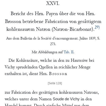
XXVI.
Bericht des Hrn.
Payen
uͤber die von Hrn.
Brosson
betriebene Fabrication von gesaͤttigtem
29)
kohlensaurem Natron (Natron-Bicarbonat).
Aus dem
Bulletin de la Société d'encouragement
. Julius 1839, S.
273.
Mit Abbildungen auf
Tab. II
.
Die Kohlensäure, welche in den zu Hauterive bei
Vichy sprudelnden Quellen in reichlicher Menge
enthalten ist, dient Hrn.
Brosson
zur Fabrication des gesättigten kohlensauren Natrons,
welches unter dem Namen
in den
Soude de Vichy
Handel kommt. Durch einfache Mittel von dem