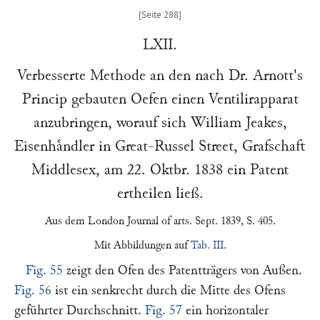
LXII.
Verbesserte Methode an den nach Dr.
Arnott
's
Princip gebauten Oefen einen Ventilirapparat
anzubringen, worauf sich
William Jeakes
,
Eisenhaͤndler in
Great-Russel Street
, Grafschaft
Middlesex, am
22. Oktbr. 1838
ein Patent
ertheilen ließ.
Aus dem
London Journal of arts
. Sept. 1839, S. 405.
Mit Abbildungen auf
Tab. III
.
Fig. 55
zeigt den Ofen des Patentträgers von Außen.
Fig. 56
ist ein senkrecht durch die Mitte des Ofens
geführter Durchschnitt.
Fig. 57
ein horizontaler