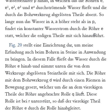
Wasserbehälter
hinab, in welchen das die Röhren
p
e,
¹,
²,
³ und
⁴ durchströmende Wasser fließt und die
e
e
e
e
durch das Bohrwerkzeug abgelösten Theile absezt. So
lange nun das Wasser in
höher steht als in
,
a, a
p
findet ein konstanter Wasserstrom durch die Röhre
e
statt, welcher die erdigen Theile mit sich hinaufführt.
Fig. 20
stellt eine Einrichtung dar, um meine
Erfindung auch beim Bohren in Steine in Anwendung
zu bringen. In diesem Falle fließt das Wasser durch die
Röhre
hinab und nimmt unten die von dem
e
Werkzeuge abgelösten Steintheile mit sich. Die Röhre
mit dem Bohrwerkzeug
wird durch einen Riemen in
d
Bewegung gesezt, welcher um die an dem vierekigen
Theile der Röhre angebrachte Rolle
läuft. Diese
q
Rolle ist bei
unterstüzt, so daß der vierekige Theil
r
der Röhre
durch die Rolle hinabgleitet.
e