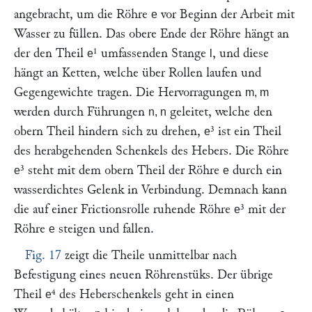
angebracht, um die Röhre
vor Beginn der Arbeit mit
e
Wasser zu füllen. Das obere Ende der Röhre hängt an
der den Theil
¹ umfassenden Stange
, und diese
e
l
hängt an Ketten, welche über Rollen laufen und
Gegengewichte tragen. Die Hervorragungen
m, m
werden durch Führungen
geleitet, welche den
n, n
obern Theil hindern sich zu drehen,
³ ist ein Theil
e
des herabgehenden Schenkels des Hebers. Die Röhre
³ steht mit dem obern Theil der Röhre
durch ein
e
e
wasserdichtes Gelenk in Verbindung. Demnach kann
die auf einer Frictionsrolle ruhende Röhre
³ mit der
e
Röhre
steigen und fallen.
e
Fig. 17
zeigt die Theile unmittelbar nach
Befestigung eines neuen Röhrenstüks. Der übrige
Theil
⁴ des Heberschenkels geht in einen
e