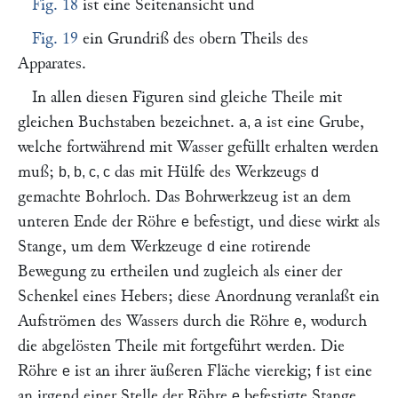
Fig. 18
ist eine Seitenansicht und
Fig. 19
ein Grundriß des obern Theils des
Apparates.
In allen diesen Figuren sind gleiche Theile mit
gleichen Buchstaben bezeichnet.
ist eine Grube,
a, a
welche fortwährend mit Wasser gefüllt erhalten werden
muß;
das mit Hülfe des Werkzeugs
b, b, c, c
d
gemachte Bohrloch. Das Bohrwerkzeug ist an dem
unteren Ende der Röhre
befestigt, und diese wirkt als
e
Stange, um dem Werkzeuge
eine rotirende
d
Bewegung zu ertheilen und zugleich als einer der
Schenkel eines Hebers; diese Anordnung veranlaßt ein
Aufströmen des Wassers durch die Röhre
, wodurch
e
die abgelösten Theile mit fortgeführt werden. Die
Röhre
ist an ihrer äußeren Fläche vierekig;
ist eine
e
f
an irgend einer Stelle der Röhre
befestigte Stange,
e