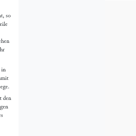
t, so
eile
gehen
hr
in
amit
ege.
t den
ngen
es