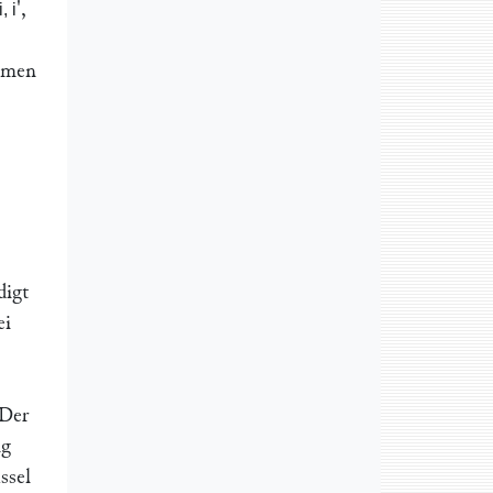
',
i, i
ommen
digt
ei
 Der
ng
ssel