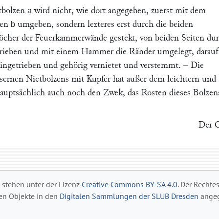
etbolzen
wird nicht, wie dort angegeben, zuerst mit dem
a
hen
umgeben, sondern lezteres erst durch die beiden
b
öcher der Feuerkammerwände gestekt, von beiden Seiten du
rieben und mit einem Hammer die Ränder umgelegt, darauf 
ingetrieben und gehörig vernietet und verstemmt. – Die
ernen Nietbolzens mit Kupfer hat außer dem leichtern und
auptsächlich auch noch den Zwek, das Rosten dieses Bolzen
Der O
s stehen unter der Lizenz
Creative Commons BY-SA 4.0
. Der Rechte
gen Objekte in den
Digitalen Sammlungen der SLUB Dresden
angeg