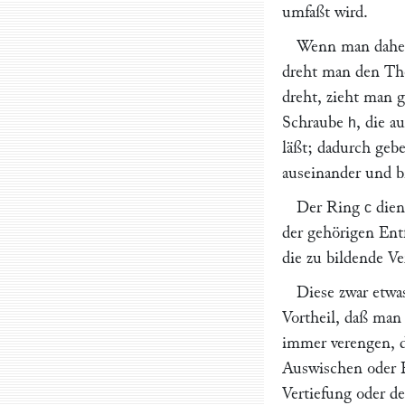
umfaßt wird.
Wenn man daher 
dreht man den Th
dreht, zieht man 
Schraube
, die a
h
läßt; dadurch geb
auseinander und b
Der Ring
dien
c
der gehörigen Ent
die zu bildende V
Diese zwar etwa
Vortheil, daß ma
immer verengen, d
Auswischen oder R
Vertiefung oder d