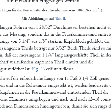
die Heizroͤhren eingezogen werden.
m
Organ fuͤr die Fortschritte des Eisenbahnwesens
, 1845 2tes Heft.)
Mit Abbildungen auf
Tab. II
.
langen Röhren von 1 28/32'' Durchmesser bestehen nicht a
e aus Messing, sondern das in die Feuerkammerwand eintret
Länge von 5 1/4'' aus 1/8'' starkem Kupferblech gebildet; die
ssingenen Theils beträgt nur 3/32'' Beide Theile sind so mi
n, daß der messingene 1 1/4'' lang ausgeschärfte Theil in de
scharf auslaufenden kupfernen Theil eintritt und die
gut verlöthet ist.
Fig. 23
erläutert dieses.
r auf die erforderliche Länge von 11 Fuß 3 1/4 Zoll genau
ten und in die Rohrwände eingestekt ist, werden beiderseits 
kupfernen in die Feuerkammerwand eintretenden Theil die
 eine Hammers umgebogen und nach und nach 12–18 conis
edenen Dimensionen hineingetrieben, damit sie sich rings d