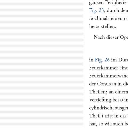
ganzen Peripherie
Fig. 23
, durch de
nochmals einen c
herzustellen.
Nach dieser Ope
in
Fig. 26
im Durch
Feuerkammer eintr
Feuerkammerwand
der Conus
in di
m
Theilen; an einem
Vertiefung bei
im
o
cylindrisch, ausg
Theil
tritt in da
i
hat, so wie auch b