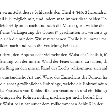
vermittelst dieses Schlüssels den Theil
herumdreh
e resp. d
eil
folglich mit, und indem man immer diese beiden Th
b, b'
gleichzeitig auch nach und nach die Mutter
an, welche die
g
uf eine Verlängerung des Conus
geschnitten ist, vorwärts 
m
en sich die mit dem Wulst versehenen Theile
immer me
b, b'
ilden nach und nach die Vertiefung bei
aus.
o
t dazu, den Apparat oder vielmehr den Wulst des Theils
b, b'
fernung von der innern Wand der Feuerkammer zu halten, d
ertiefung an den innern Rand des Lochs vollkommen sich anl
s umständliche Art und Weise des Einziehens der Röhren ha
n die sonst gewöhnlichen Rohrringe, welche die Rohrmündu
as Festsezen von Kohksstükchen veranlassen und ein häufig
einigen der Röhren nöthig machen, gar nicht bedarf. Die
er Wulst bei
hat außer dem vollkommenen Schluß in der
o