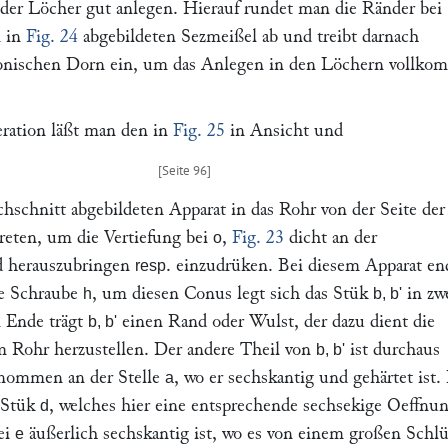
 der Löcher gut anlegen. Hierauf rundet man die Ränder bei
n in
Fig. 24
abgebildeten Sezmeißel ab und treibt darnach
onischen Dorn ein, um das Anlegen in den Löchern vollk
ration läßt man den in
Fig. 25
in Ansicht und
schnitt abgebildeten Apparat in das Rohr von der Seite der
eten, um die Vertiefung bei
,
Fig. 23
dicht an der
o
 herauszubringen
. einzudrüken. Bei diesem Apparat en
resp
e Schraube
, um diesen Conus legt sich das Stük
in zw
h
b, b'
 Ende trägt
einen Rand oder Wulst, der dazu dient die
b, b'
 Rohr herzustellen. Der andere Theil von
ist durchaus
b, b'
enommen an der Stelle
, wo er sechskantig und gehärtet ist.
a
s Stük
, welches hier eine entsprechende sechsekige Oeffnu
d
ei
äußerlich sechskantig ist, wo es von einem großen Schlü
e