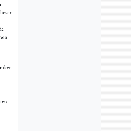
n
dieser
de
nnen
niker.
euen