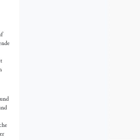
uf
ende
t
n
 und
und
che
er