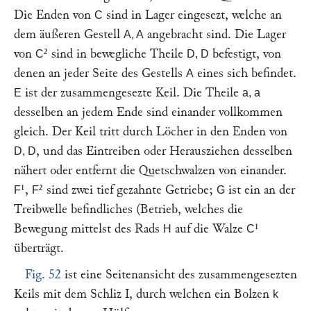
Die Enden von
sind in Lager eingesezt, welche an
C
dem äußeren Gestell
angebracht sind. Die Lager
A, A
von
² sind in bewegliche Theile
befestigt, von
C
D, D
denen an jeder Seite des Gestells
eines sich befindet.
A
ist der zusammengesezte Keil. Die Theile
E
a, a
desselben an jedem Ende sind einander vollkommen
gleich. Der Keil tritt durch Löcher in den Enden von
, und das Eintreiben oder Herausziehen desselben
D, D
nähert oder entfernt die Quetschwalzen von einander.
¹,
² sind zwei tief gezahnte Getriebe;
ist ein an der
F
F
G
Treibwelle befindliches (Betrieb, welches die
Bewegung mittelst des Rads
auf die Walze
¹
H
C
überträgt.
Fig. 52
ist eine Seitenansicht des zusammengesezten
Keils mit dem Schliz I, durch welchen ein Bolzen
k