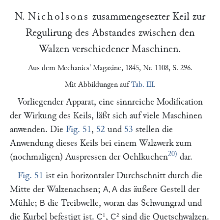
N.
Nicholsons
zusammengesezter Keil zur
Regulirung des Abstandes zwischen den
Walzen verschiedener Maschinen.
Aus dem
Mechanics' Magazine
, 1845, Nr. 1108, S. 296.
Mit Abbildungen auf
Tab. III
.
Vorliegender Apparat, eine sinnreiche Modification
der Wirkung des Keils, läßt sich auf viele Maschinen
anwenden. Die
Fig. 51
,
52
und
53
stellen die
Anwendung dieses Keils bei einem Walzwerk zum
20)
(nochmaligen) Auspressen der Oehlkuchen
dar.
Fig. 51
ist ein horizontaler Durchschnitt durch die
Mitte der Walzenachsen;
das äußere Gestell der
A, A
Mühle;
die Treibwelle, woran das Schwungrad und
B
die Kurbel befestigt ist.
¹,
² sind die Quetschwalzen.
C
C