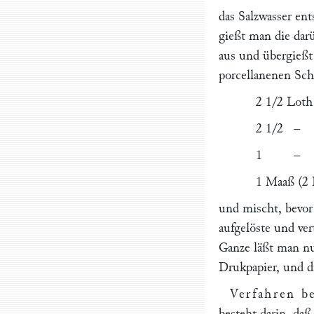
das Salzwasser ent
gießt man die dar
aus und übergießt
porcellanenen Sch
2 1/2 Loth
2 1/2 – kr
1 – Koc
1 Maaß (2 
und mischt, bevor
aufgelöste und ve
Ganze läßt man nun
Drukpapier, und di
Verfahren b
besteht darin, daß