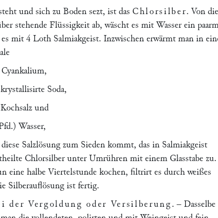
steht und sich zu Boden sezt, ist das
Chlorsilber
. Von di
über stehende Flüssigkeit ab, wäscht es mit Wasser ein paarm
 es mit 4 Loth Salmiakgeist. Inzwischen erwärmt man in ein
ale
 Cyankalium,
ystallisirte Soda,
hsalz und
Pfd.) Wasser,
 diese Salzlösung zum Sieden kommt, das in Salmiakgeist
rtheilte Chlorsilber unter Umrühren mit einem Glasstabe zu.
 eine halbe Viertelstunde kochen, filtrirt es durch weißes
e Silberauflösung ist fertig.
ei der Vergoldung oder Versilberung
. – Dasselbe
 man die vollendeten, polirten und mit Weingeist und fein