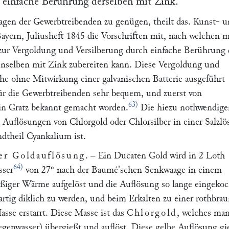
einfache Beruͤhrung derselben mit Zink.
gen der Gewerbtreibenden zu genügen, theilt das. Kunst- 
Bayern, Juliusheft 1845 die Vorschriften mit, nach welchen 
 zur Vergoldung und Versilberung durch einfache Berührung 
nselben mit Zink zubereiten kann. Diese Vergoldung und
che ohne Mitwirkung einer galvanischen Batterie ausgeführt
für die Gewerbtreibenden sehr bequem, und zuerst von
63)
in Gratz bekannt gemacht worden.
Die hiezu nothwendige
d Auflösungen von Chlorgold oder Chlorsilber in einer Salzlö
dtheil Cyankalium ist.
er Goldauflösung
. – Ein Ducaten Gold wird in 2 Loth
64)
sser
von 27° nach der Baumé'schen Senkwaage in einem
ßiger Wärme aufgelöst und die Auflösung so lange eingekoc
lartig diklich zu werden, und beim Erkalten zu einer rothbra
asse erstarrt. Diese Masse ist das
Chlorgold
, welches ma
genwasser) übergießt und auflöst. Diese gelbe Auflösung gi