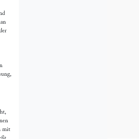
und
man
der
n
sung,
ht,
unen
n mit
eßt