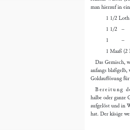
man hierauf in ein
1 1/2 Loth
1 1/2 – K
1 – kryst
1 Maaß (2 
Das Gemisch, we
anfangs blaßgelb, 
Goldauflösung für
Bereitung d
halbe oder ganze 
aufgelöst und in 
hat. Der käsige w