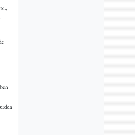
tc.,
n
de
lben
werden