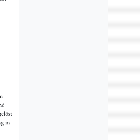
en
mé
gelöst
ng in