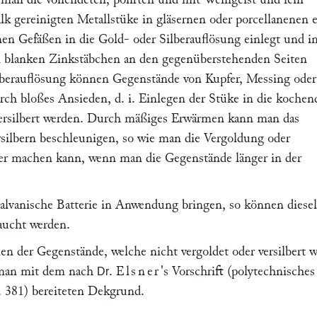
 gereinigten Metallstüke in gläsernen oder porcellanenen e
nen Gefäßen in die Gold- oder Silberauflösung einlegt und i
i blanken Zinkstäbchen an den gegenüberstehenden Seiten
ilberauflösung können Gegenstände von Kupfer, Messing oder
rch bloßes Ansieden, d. i. Einlegen der Stüke in die kochen
versilbert werden. Durch mäßiges Erwärmen kann man das
silbern beschleunigen, so wie man die Vergoldung oder
ker machen kann, wenn man die Gegenstände länger in der
alvanische Batterie in Anwendung bringen, so können diese
aucht werden.
len der Gegenstände, welche nicht vergoldet oder versilbert 
t man mit dem nach
.
Elsner
's Vorschrift (polytechnisches
Dr
. 381
) bereiteten Dekgrund.