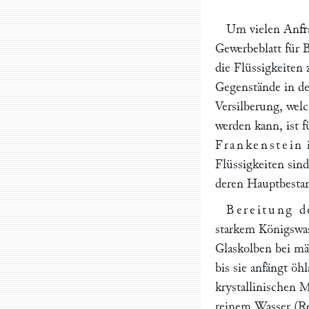
Um vielen Anfra
Gewerbeblatt für 
die Flüssigkeiten
Gegenstände in de
Versilberung, wel
werden kann, ist 
Frankenstein
Flüssigkeiten sin
deren Hauptbestan
Bereitung d
starkem Königswa
Glaskolben bei mä
bis sie anfängt öh
krystallinischen M
reinem Wasser (Re