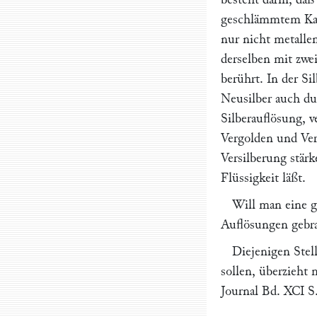
geschlämmtem Kalk
nur nicht metalle
derselben mit zwe
berührt. In der S
Neusilber auch du
Silberauflösung, 
Vergolden und Ver
Versilberung stär
Flüssigkeit läßt.
Will man eine g
Auflösungen gebr
Diejenigen Stel
sollen, überzieh
Journal
Bd. XCI S