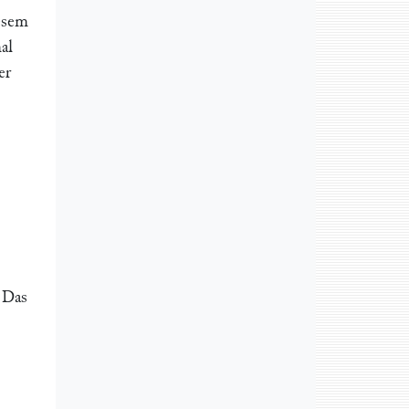
esem
al
er
 Das