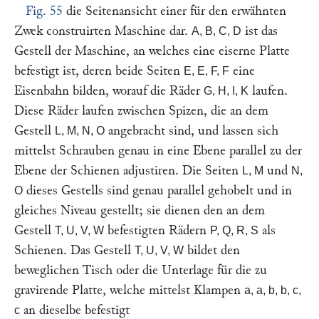
Fig. 55
die Seitenansicht einer für den erwähnten
Zwek construirten Maschine dar.
ist das
A, B, C, D
Gestell der Maschine, an welches eine eiserne Platte
befestigt ist, deren beide Seiten
eine
E, E, F, F
Eisenbahn bilden, worauf die Räder
laufen.
G, H, I, K
Diese Räder laufen zwischen Spizen, die an dem
Gestell
angebracht sind, und lassen sich
L, M, N, O
mittelst Schrauben genau in eine Ebene parallel zu der
Ebene der Schienen adjustiren. Die Seiten
und
L, M
N,
dieses Gestells sind genau parallel gehobelt und in
O
gleiches Niveau gestellt; sie dienen den an dem
Gestell
befestigten Rädern
als
T, U, V, W
P, Q, R, S
Schienen. Das Gestell
bildet den
T, U, V, W
beweglichen Tisch oder die Unterlage für die zu
gravirende Platte, welche mittelst Klampen
a, a, b, b, c,
an dieselbe befestigt
c