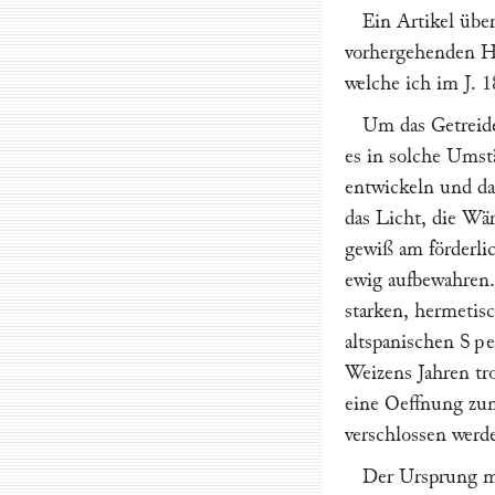
Ein Artikel übe
vorhergehenden He
welche ich im J. 
Um das Getreid
es in solche Umst
entwickeln und da
das Licht, die Wä
gewiß am förderli
ewig aufbewahren. 
starken, hermetis
altspanischen
Sp
Weizens Jahren tro
eine Oeffnung zu
verschlossen werd
Der Ursprung me