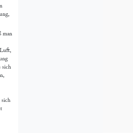
m
lung,
ß man
Luft,
mung
 sich
en,
 sich
t