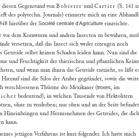
r diesen Gegenstand von
Bobierre
und
Cartier
(S. 141 i
ft des polytechn. Journals) erinnerte mich an eine Abhand
1848 hierüber der
einreichte.
Société centrale d'Agriculture
e vor dem Kornwurm und andern Insecten zu bewahren, mu
ände versetzen, daß das Insect sich weder erzeugen noch
s Getreide selbst keinen Schaden leiden kann. Nun sind die 
rme und Feuchtigkeit der thierischen und pflanzlichen Kei
chsten, und wenn man ihnen das Getreide entzieht, so läßt es
Hierauf sind die Silos der Araber gegründet, sowie die weit
ch verschlossenen Thürme der Mexikaner (
, im
troxes
eicher
bedeutend), in welchen Tausende von Hektolitern
tzen, ohne zu verderben; nur oben und an der Seite befindet
m Hineinbringen und Herausnehmen des Getreides, die dich
en kann.
ines jetzigen Verfahrens ist kurz folgender. Ich hatte mich