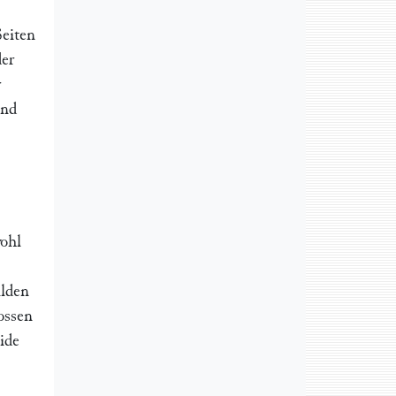
Seiten
er
r
und
wohl
ilden
lossen
ide