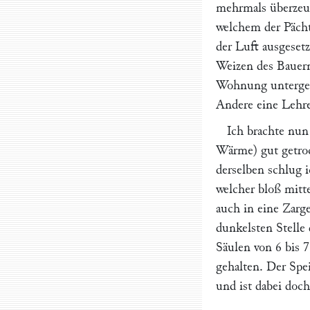
mehrmals überzeug
welchem der Pächt
der Luft ausgese
Weizen des Bauern
Wohnung untergebr
Andere eine Lehre
Ich brachte nun
Wärme) gut getroc
derselben schlug 
welcher bloß mitt
auch in eine Zarg
dunkelsten Stelle
Säulen von 6 bis 7
gehalten. Der Spei
und ist dabei doc