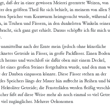
t, daß der in einer gewissen Meierei geerntete Weizen, von
er den größten Theil für sich behielt, in meinem von allen 
tzten Speicher vom Kornwurm heimgesucht wurde, während d
, in Truhen und Fässern, in den dunkelsten Winkeln seine
acht, sich ganz gut erhielt. Daraus schöpfte ich für mich 
.
 unmittelbar nach der Ernte mein (jedoch ohne künstliche
knetes Getreide in Fässer, in große Packfässer. Einen Boden
ich heraus und verschloß sie dafür oben mit einem Deckel,
elst eines großen Steines festgehalten wurde, und den man 
e der Dauben einpassen könnte. Diese Fässer stehen an der
 des Speichers längs der Mauer hin aufrecht in Reihen und b
 Hektoliter Getreide; die Fensterläden werden fleißig versch
cher faßt auf diese Weise mehr als noch einmal so viel Getre
h viel zugänglicher. Mehrere Oekonomen