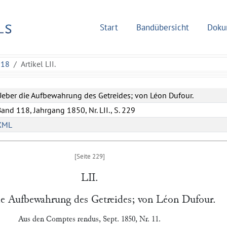
Start
Bandübersicht
Doku
118
Artikel LII.
Ueber die Aufbewahrung des Getreides; von Léon Dufour.
and 118, Jahrgang 1850, Nr. LII., S. 229
XML
LII.
ie Aufbewahrung des Getreides; von
Léon Dufour
.
Aus den
Comptes rendus
, Sept. 1850, Nr. 11.